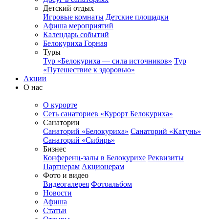
Детский отдых
Игровые комнаты
Детские площадки
Афиша мероприятий
Календарь событий
Белокуриха Горная
Туры
Тур «Белокуриха — сила источников»
Тур
«Путешествие к здоровью»
Акции
О нас
О курорте
Сеть санаториев «Курорт Белокуриха»
Санатории
Санаторий «Белокуриха»
Санаторий «Катунь»
Санаторий «Сибирь»
Бизнес
Конференц-залы в Белокурихе
Реквизиты
Партнерам
Акционерам
Фото и видео
Видеогалерея
Фотоальбом
Новости
Афиша
Статьи