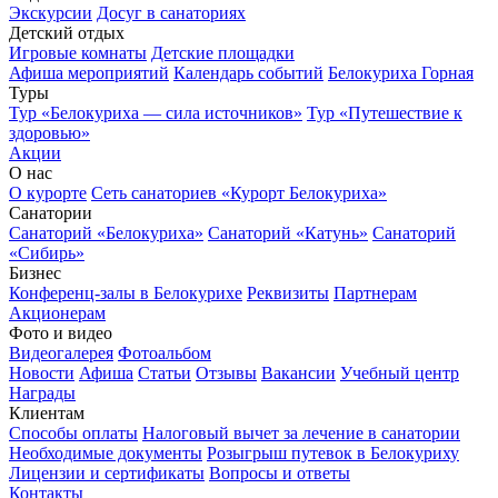
Экскурсии
Досуг в санаториях
Детский отдых
Игровые комнаты
Детские площадки
Афиша мероприятий
Календарь событий
Белокуриха Горная
Туры
Тур «Белокуриха — сила источников»
Тур «Путешествие к
здоровью»
Акции
О нас
О курорте
Сеть санаториев «Курорт Белокуриха»
Санатории
Санаторий «Белокуриха»
Санаторий «Катунь»
Санаторий
«Сибирь»
Бизнес
Конференц-залы в Белокурихе
Реквизиты
Партнерам
Акционерам
Фото и видео
Видеогалерея
Фотоальбом
Новости
Афиша
Статьи
Отзывы
Вакансии
Учебный центр
Награды
Клиентам
Способы оплаты
Налоговый вычет за лечение в санатории
Необходимые документы
Розыгрыш путевок в Белокуриху
Лицензии и сертификаты
Вопросы и ответы
Контакты