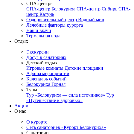
СПА-центры
СПА-центр Белокуриха
СПА-центр Сибирь
СПА-
центр Катунь
Оздоровительный центр Водный мир
Лечебные факторы курорта
Наши врачи
Термальная вода
Отдых
Экскурсии
Досуг в санаториях
Детский отдых
Игровые комнаты
Детские площадки
Афиша мероприятий
Календарь событий
Белокуриха Горная
Туры
Тур «Белокуриха — сила источников»
Тур
«Путешествие к здоровью»
Акции
О нас
О курорте
Сеть санаториев «Курорт Белокуриха»
Санатории