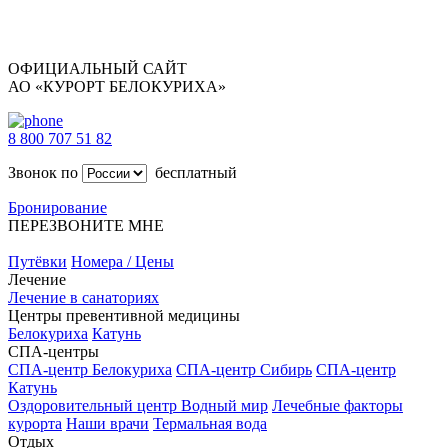
ОФИЦИАЛЬНЫЙ САЙТ
АО «КУРОРТ БЕЛОКУРИХА»
8 800 707 51 82
Звонок по
бесплатный
Бронирование
ПЕРЕЗВОНИТЕ МНЕ
Путёвки
Номера / Цены
Лечение
Лечение в санаториях
Центры превентивной медицины
Белокуриха
Катунь
СПА-центры
СПА-центр Белокуриха
СПА-центр Сибирь
СПА-центр
Катунь
Оздоровительный центр Водный мир
Лечебные факторы
курорта
Наши врачи
Термальная вода
Отдых