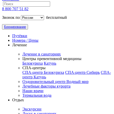
8 800 707 51 82
Звонок по
бесплатный
Бронирование
Путёвки
Номера / Цены
Лечение
Лечение в санаториях
Центры превентивной медицины
Белокуриха
Катунь
СПА-центры
СПА-центр Белокуриха
СПА-центр Сибирь
СПА-
центр Катунь
Оздоровительный центр Водный мир
Лечебные факторы курорта
Наши врачи
Термальная вода
Отдых
Экскурсии
Досуг в санаториях