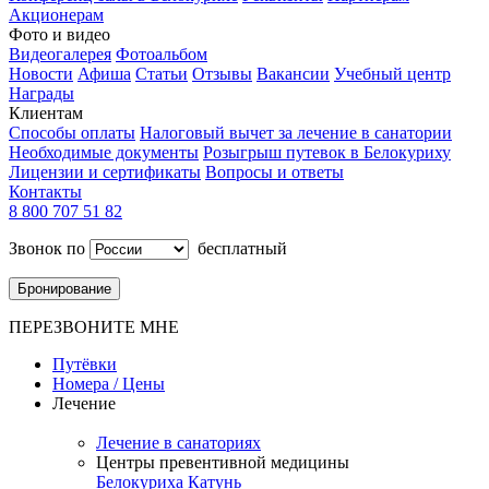
Акционерам
Фото и видео
Видеогалерея
Фотоальбом
Новости
Афиша
Статьи
Отзывы
Вакансии
Учебный центр
Награды
Клиентам
Способы оплаты
Налоговый вычет за лечение в санатории
Необходимые документы
Розыгрыш путевок в Белокуриху
Лицензии и сертификаты
Вопросы и ответы
Контакты
8 800 707 51 82
Звонок по
бесплатный
Бронирование
ПЕРЕЗВОНИТЕ МНЕ
Путёвки
Номера / Цены
Лечение
Лечение в санаториях
Центры превентивной медицины
Белокуриха
Катунь