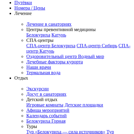
Путёвки
Номера / Цены
Лечение
Лечение в санаториях
Центры превентивной медицины
Белокуриха
Катунь
СПА-центры
СПА-центр Белокуриха
СПА-центр Сибирь
СПА-
центр Катунь
Оздоровительный центр Водный мир
Лечебные факторы курорта
Наши врачи
Термальная вода
Отдых
Экскурсии
Досуг в санаториях
Детский отдых
Игровые комнаты
Детские площадки
Афиша мероприятий
Календарь событий
Белокуриха Горная
Туры
Тур «Белокуриха — сила источников»
Тур