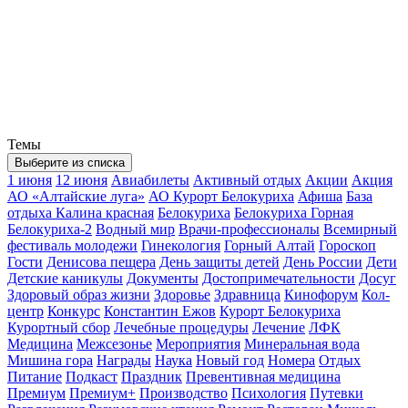
Темы
Выберите из списка
1 июня
12 июня
Авиабилеты
Активный отдых
Акции
Акция
АО «Алтайские луга»
АО Курорт Белокуриха
Афиша
База
отдыха Калина красная
Белокуриха
Белокуриха Горная
Белокуриха-2
Водный мир
Врачи-профессионалы
Всемирный
фестиваль молодежи
Гинекология
Горный Алтай
Гороскоп
Гости
Денисова пещера
День защиты детей
День России
Дети
Детские каникулы
Документы
Достопримечательности
Досуг
Здоровый образ жизни
Здоровье
Здравница
Кинофорум
Кол-
центр
Конкурс
Константин Ежов
Курорт Белокуриха
Курортный сбор
Лечебные процедуры
Лечение
ЛФК
Медицина
Межсезонье
Мероприятия
Минеральная вода
Мишина гора
Награды
Наука
Новый год
Номера
Отдых
Питание
Подкаст
Праздник
Превентивная медицина
Премиум
Премиум+
Производство
Психология
Путевки