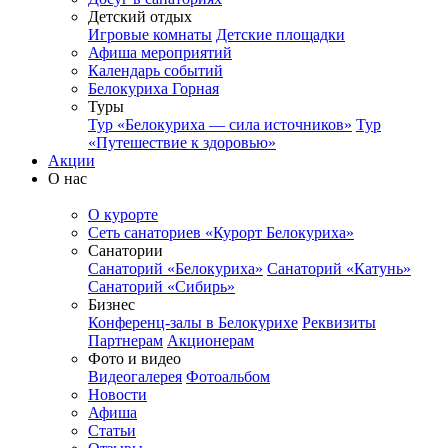
Детский отдых
Игровые комнаты
Детские площадки
Афиша мероприятий
Календарь событий
Белокуриха Горная
Туры
Тур «Белокуриха — сила источников»
Тур
«Путешествие к здоровью»
Акции
О нас
О курорте
Сеть санаториев «Курорт Белокуриха»
Санатории
Санаторий «Белокуриха»
Санаторий «Катунь»
Санаторий «Сибирь»
Бизнес
Конференц-залы в Белокурихе
Реквизиты
Партнерам
Акционерам
Фото и видео
Видеогалерея
Фотоальбом
Новости
Афиша
Статьи