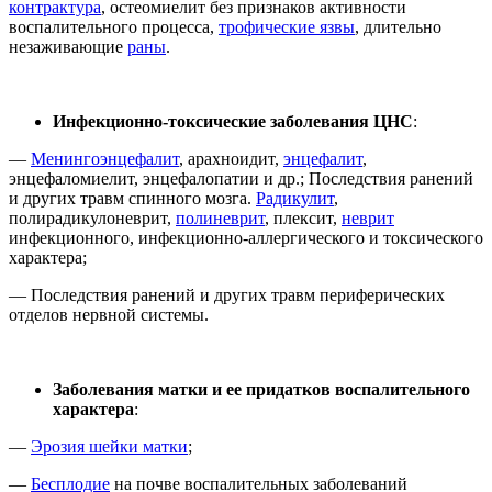
контрактура
, остеомиелит без признаков активности
воспалительного процесса,
трофические язвы
, длительно
незаживающие
раны
.
Инфекционно-токсические заболевания ЦНС
:
—
Менингоэнцефалит
, арахноидит,
энцефалит
,
энцефаломиелит, энцефалопатии и др.; Последствия ранений
и других травм спинного мозга.
Радикулит
,
полирадикулоневрит,
полиневрит
, плексит,
неврит
инфекционного, инфекционно-аллергического и токсического
характера;
— Последствия ранений и других травм периферических
отделов нервной системы.
Заболевания матки и ее придатков воспалительного
характера
:
—
Эрозия шейки матки
;
—
Бесплодие
на почве воспалительных заболеваний