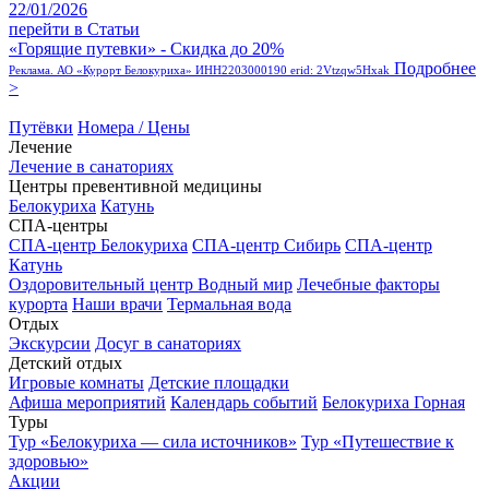
22/01/2026
перейти в Статьи
«Горящие путевки» - Скидка до 20%
Подробнее
Реклама. АО «Курорт Белокуриха» ИНН2203000190 erid: 2Vtzqw5Hxak
>
Путёвки
Номера / Цены
Лечение
Лечение в санаториях
Центры превентивной медицины
Белокуриха
Катунь
СПА-центры
СПА-центр Белокуриха
СПА-центр Сибирь
СПА-центр
Катунь
Оздоровительный центр Водный мир
Лечебные факторы
курорта
Наши врачи
Термальная вода
Отдых
Экскурсии
Досуг в санаториях
Детский отдых
Игровые комнаты
Детские площадки
Афиша мероприятий
Календарь событий
Белокуриха Горная
Туры
Тур «Белокуриха — сила источников»
Тур «Путешествие к
здоровью»
Акции