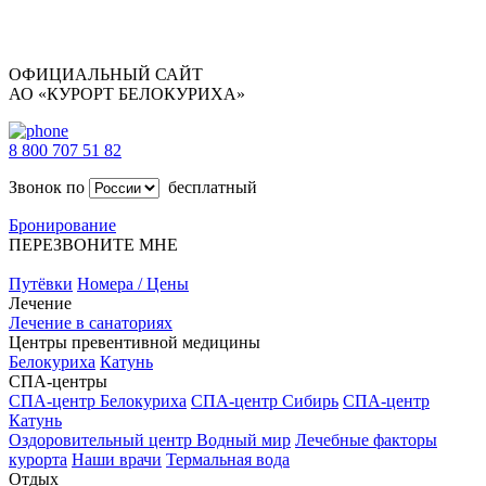
ОФИЦИАЛЬНЫЙ САЙТ
АО «КУРОРТ БЕЛОКУРИХА»
8 800 707 51 82
Звонок по
бесплатный
Бронирование
ПЕРЕЗВОНИТЕ МНЕ
Путёвки
Номера / Цены
Лечение
Лечение в санаториях
Центры превентивной медицины
Белокуриха
Катунь
СПА-центры
СПА-центр Белокуриха
СПА-центр Сибирь
СПА-центр
Катунь
Оздоровительный центр Водный мир
Лечебные факторы
курорта
Наши врачи
Термальная вода
Отдых