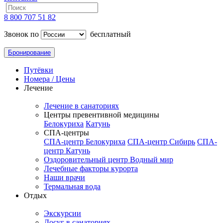
8 800 707 51 82
Звонок по
бесплатный
Бронирование
Путёвки
Номера / Цены
Лечение
Лечение в санаториях
Центры превентивной медицины
Белокуриха
Катунь
СПА-центры
СПА-центр Белокуриха
СПА-центр Сибирь
СПА-
центр Катунь
Оздоровительный центр Водный мир
Лечебные факторы курорта
Наши врачи
Термальная вода
Отдых
Экскурсии
Досуг в санаториях