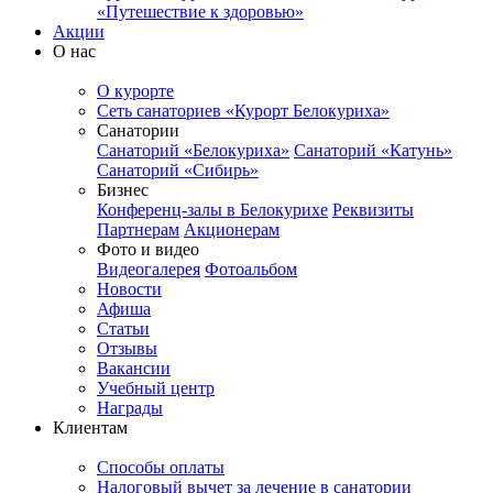
«Путешествие к здоровью»
Акции
О нас
О курорте
Сеть санаториев «Курорт Белокуриха»
Санатории
Санаторий «Белокуриха»
Санаторий «Катунь»
Санаторий «Сибирь»
Бизнес
Конференц-залы в Белокурихе
Реквизиты
Партнерам
Акционерам
Фото и видео
Видеогалерея
Фотоальбом
Новости
Афиша
Статьи
Отзывы
Вакансии
Учебный центр
Награды
Клиентам
Способы оплаты
Налоговый вычет за лечение в санатории