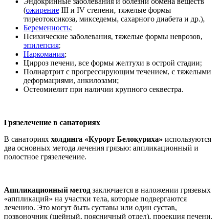
Эндокринные заболевания и болезни обмена веществ
(
ожирение
III и IV степени, тяжелые формы
тиреотоксикоза, микседемы, сахарного диабета и др.),
Беременность
;
Психические заболевания, тяжелые формы неврозов,
эпилепсия
;
Наркомания
;
Цирроз печени, все формы желтухи в острой стадии;
Полиартрит с прогрессирующим течением, с тяжелыми
деформациями, анкилозами;
Остеомиелит при наличии крупного секвестра.
Грязелечение в санаториях
В санаториях
холдинга «Курорт Белокуриха»
используются
два основных метода лечения грязью: аппликационный и
полостное грязелечение.
Аппликационный
метод
заключается в наложении грязевых
«аппликаций» на участки тела, которые подвергаются
лечению. Это могут быть суставы или один сустав,
позвоночник (шейный, поясничный отдел), проекция печени,