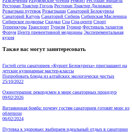
Развлечения
Разумовские чтения
Ремонт
Ресторан Мишель
Ресторан Трактир Гоголь
Ресторан Трактир Дилижанс
Розыгрыш путевок
Розыгрыши
Санаторий Белокуриха
Санаторий Катунь
Санаторий Сибирь
Сибирская Масленица
Сибирское подворье
Скидки
Спа
Спа-центр
Спорт
Терренкуры
Транспорт
Туризм
Турнир
Фестиваль талантов
Форум
Центр превентивной медицины
Эксперементальная
кухня
Также вас могут заинтересовать
Гостей сети санаториев «Курорт Белокуриха» приглашают на
детские кулинарные мастер-классы
Попробовать блюда из алтайских экологически чистых
25/10/2022
Озонотерапия: рекордсмен в мире санаторных процедур
09/02/2026
Витаминная бомба: почему гостям санаториев готовят морс из
облепихи
06/02/2024
Путевка к здоровью: выбираем идеальный отдых в санатории