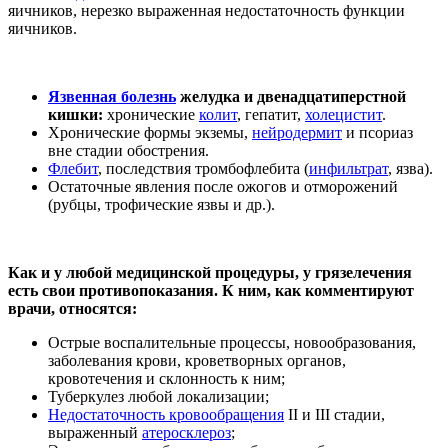
яичников, нерезко выраженная недостаточность функции
яичников.
Язвенная болезнь
желудка и двенадцатиперстной
кишки:
хронические
колит
, гепатит,
холецистит
.
Хронические формы экземы,
нейродермит
и псориаз
вне стадии обострения.
Флебит
, последствия тромбофлебита (
инфильтрат
, язва).
Остаточные явления после ожогов и отморожений
(рубцы, трофические язвы и др.).
Как и у любой медицинской процедуры, у грязелечения
есть свои противопоказания. К ним, как комментируют
врачи, относятся:
Острые воспалительные процессы, новообразования,
заболевания крови, кроветворных органов,
кровотечения и склонность к ним;
Туберкулез любой локализации;
Недостаточность кровообращения
II и III стадии,
выраженный
атеросклероз
;