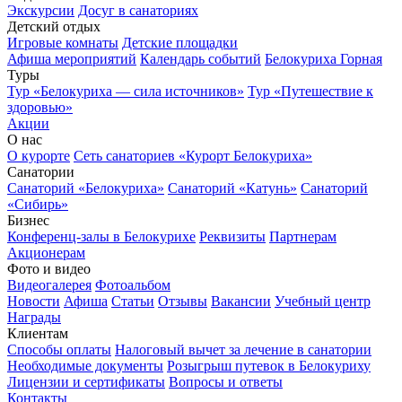
Экскурсии
Досуг в санаториях
Детский отдых
Игровые комнаты
Детские площадки
Афиша мероприятий
Календарь событий
Белокуриха Горная
Туры
Тур «Белокуриха — сила источников»
Тур «Путешествие к
здоровью»
Акции
О нас
О курорте
Сеть санаториев «Курорт Белокуриха»
Санатории
Санаторий «Белокуриха»
Санаторий «Катунь»
Санаторий
«Сибирь»
Бизнес
Конференц-залы в Белокурихе
Реквизиты
Партнерам
Акционерам
Фото и видео
Видеогалерея
Фотоальбом
Новости
Афиша
Статьи
Отзывы
Вакансии
Учебный центр
Награды
Клиентам
Способы оплаты
Налоговый вычет за лечение в санатории
Необходимые документы
Розыгрыш путевок в Белокуриху
Лицензии и сертификаты
Вопросы и ответы
Контакты