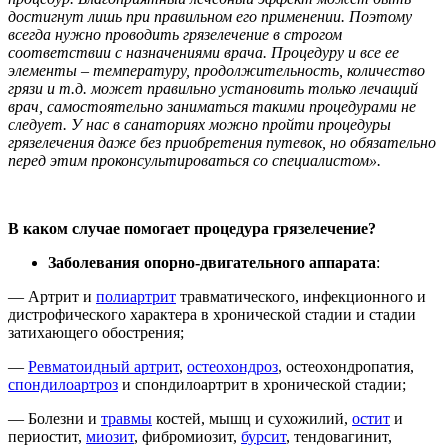
достигнут лишь при правильном его применении. Поэтому
всегда нужно проводить грязелечение в строгом
соответствии с назначениями врача. Процедуру и все ее
элементы – температуру, продолжительность, количество
грязи и т.д. может правильно установить только лечащий
врач, самостоятельно заниматься такими процедурами не
следует. У нас в санаториях можно пройти процедуры
грязелечения даже без приобретения путевок, но обязательно
перед этим проконсультироваться со специалистом».
В каком случае помогает процедура грязелечение?
Заболевания опорно-двигательного аппарата
:
— Артрит и
полиартрит
травматического, инфекционного и
дистрофического характера в хронической стадии и стадии
затихающего обострения;
—
Ревматоидный артрит
,
остеохондроз
, остеохондропатия,
спондилоартроз
и спондилоартрит в хронической стадии;
— Болезни и
травмы
костей, мышц и сухожилий,
остит
и
периостит,
миозит
, фибромиозит,
бурсит
, тендовагинит,