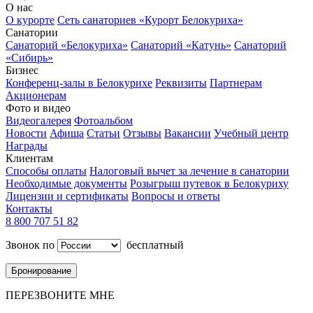
О нас
О курорте
Сеть санаториев «Курорт Белокуриха»
Санатории
Санаторий «Белокуриха»
Санаторий «Катунь»
Санаторий
«Сибирь»
Бизнес
Конференц-залы в Белокурихе
Реквизиты
Партнерам
Акционерам
Фото и видео
Видеогалерея
Фотоальбом
Новости
Афиша
Статьи
Отзывы
Вакансии
Учебный центр
Награды
Клиентам
Способы оплаты
Налоговый вычет за лечение в санатории
Необходимые документы
Розыгрыш путевок в Белокуриху
Лицензии и сертификаты
Вопросы и ответы
Контакты
8 800 707 51 82
Звонок по
бесплатный
Бронирование
ПЕРЕЗВОНИТЕ МНЕ