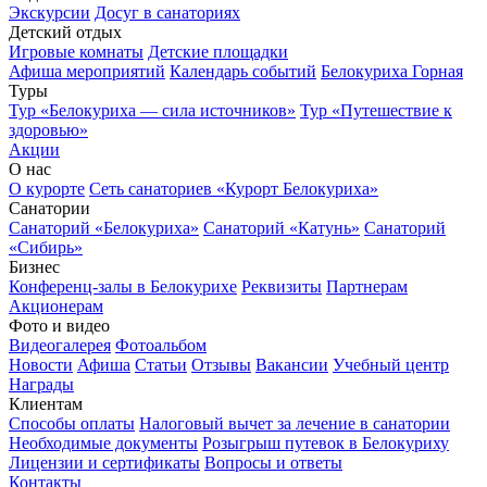
Экскурсии
Досуг в санаториях
Детский отдых
Игровые комнаты
Детские площадки
Афиша мероприятий
Календарь событий
Белокуриха Горная
Туры
Тур «Белокуриха — сила источников»
Тур «Путешествие к
здоровью»
Акции
О нас
О курорте
Сеть санаториев «Курорт Белокуриха»
Санатории
Санаторий «Белокуриха»
Санаторий «Катунь»
Санаторий
«Сибирь»
Бизнес
Конференц-залы в Белокурихе
Реквизиты
Партнерам
Акционерам
Фото и видео
Видеогалерея
Фотоальбом
Новости
Афиша
Статьи
Отзывы
Вакансии
Учебный центр
Награды
Клиентам
Способы оплаты
Налоговый вычет за лечение в санатории
Необходимые документы
Розыгрыш путевок в Белокуриху
Лицензии и сертификаты
Вопросы и ответы
Контакты