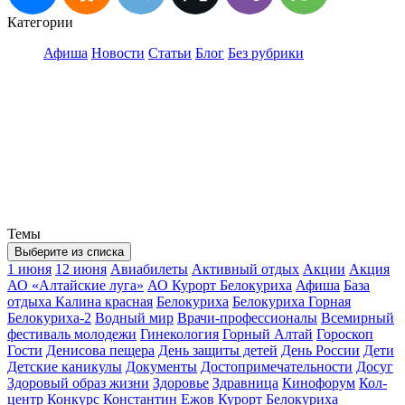
Категории
Афиша
Новости
Статьи
Блог
Без рубрики
Темы
Выберите из списка
1 июня
12 июня
Авиабилеты
Активный отдых
Акции
Акция
АО «Алтайские луга»
АО Курорт Белокуриха
Афиша
База
отдыха Калина красная
Белокуриха
Белокуриха Горная
Белокуриха-2
Водный мир
Врачи-профессионалы
Всемирный
фестиваль молодежи
Гинекология
Горный Алтай
Гороскоп
Гости
Денисова пещера
День защиты детей
День России
Дети
Детские каникулы
Документы
Достопримечательности
Досуг
Здоровый образ жизни
Здоровье
Здравница
Кинофорум
Кол-
центр
Конкурс
Константин Ежов
Курорт Белокуриха