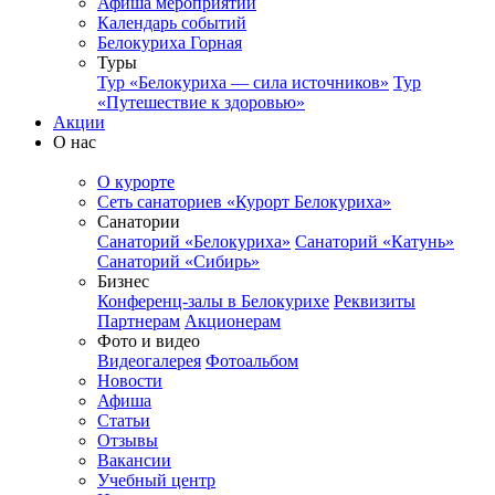
Афиша мероприятий
Календарь событий
Белокуриха Горная
Туры
Тур «Белокуриха — сила источников»
Тур
«Путешествие к здоровью»
Акции
О нас
О курорте
Сеть санаториев «Курорт Белокуриха»
Санатории
Санаторий «Белокуриха»
Санаторий «Катунь»
Санаторий «Сибирь»
Бизнес
Конференц-залы в Белокурихе
Реквизиты
Партнерам
Акционерам
Фото и видео
Видеогалерея
Фотоальбом
Новости
Афиша
Статьи
Отзывы
Вакансии
Учебный центр