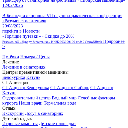
Трансфер от санаториев на фестиваль «Сибирская масленица»
12/02/2026
В Белокурихе прошла VII научно-практическая конференция
«Разумовские чтения»
29/08/2023
перейти в Новости
«Горящие путевки» - Скидка до 20%
Подробнее
Реклама. АО «Курорт Белокуриха» ИНН2203000190 erid: 2Vtzqw5Hxak
>
Путёвки
Номера / Цены
Лечение
Лечение в санаториях
Центры превентивной медицины
Белокуриха
Катунь
СПА-центры
СПА-центр Белокуриха
СПА-центр Сибирь
СПА-центр
Катунь
Оздоровительный центр Водный мир
Лечебные факторы
курорта
Наши врачи
Термальная вода
Отдых
Экскурсии
Досуг в санаториях
Детский отдых
Игровые комнаты
Детские площадки