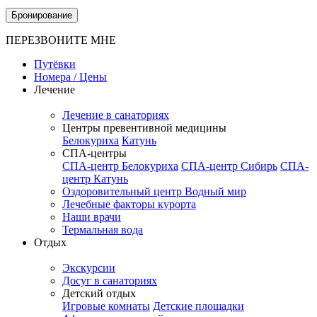
Бронирование
ПЕРЕЗВОНИТЕ МНЕ
Путёвки
Номера / Цены
Лечение
Лечение в санаториях
Центры превентивной медицины
Белокуриха
Катунь
СПА-центры
СПА-центр Белокуриха
СПА-центр Сибирь
СПА-
центр Катунь
Оздоровительный центр Водный мир
Лечебные факторы курорта
Наши врачи
Термальная вода
Отдых
Экскурсии
Досуг в санаториях
Детский отдых
Игровые комнаты
Детские площадки