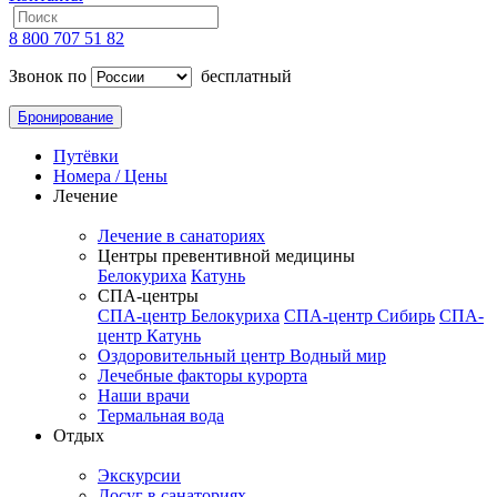
8 800 707 51 82
Звонок по
бесплатный
Бронирование
Путёвки
Номера / Цены
Лечение
Лечение в санаториях
Центры превентивной медицины
Белокуриха
Катунь
СПА-центры
СПА-центр Белокуриха
СПА-центр Сибирь
СПА-
центр Катунь
Оздоровительный центр Водный мир
Лечебные факторы курорта
Наши врачи
Термальная вода
Отдых
Экскурсии
Досуг в санаториях