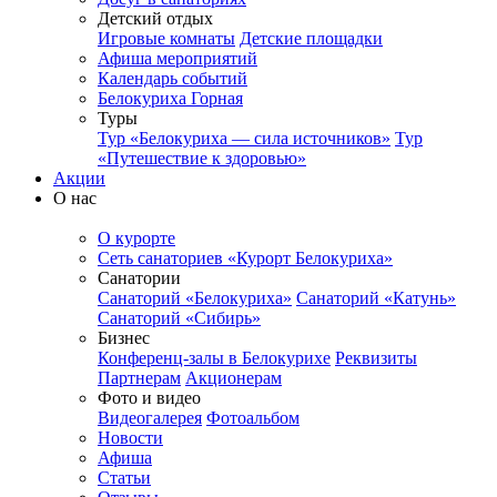
Детский отдых
Игровые комнаты
Детские площадки
Афиша мероприятий
Календарь событий
Белокуриха Горная
Туры
Тур «Белокуриха — сила источников»
Тур
«Путешествие к здоровью»
Акции
О нас
О курорте
Сеть санаториев «Курорт Белокуриха»
Санатории
Санаторий «Белокуриха»
Санаторий «Катунь»
Санаторий «Сибирь»
Бизнес
Конференц-залы в Белокурихе
Реквизиты
Партнерам
Акционерам
Фото и видео
Видеогалерея
Фотоальбом
Новости
Афиша
Статьи