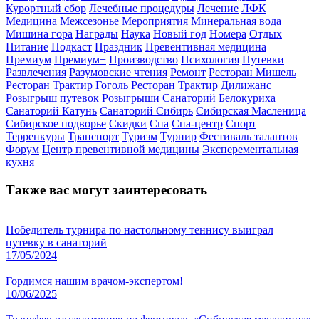
Курортный сбор
Лечебные процедуры
Лечение
ЛФК
Медицина
Межсезонье
Мероприятия
Минеральная вода
Мишина гора
Награды
Наука
Новый год
Номера
Отдых
Питание
Подкаст
Праздник
Превентивная медицина
Премиум
Премиум+
Производство
Психология
Путевки
Развлечения
Разумовские чтения
Ремонт
Ресторан Мишель
Ресторан Трактир Гоголь
Ресторан Трактир Дилижанс
Розыгрыш путевок
Розыгрыши
Санаторий Белокуриха
Санаторий Катунь
Санаторий Сибирь
Сибирская Масленица
Сибирское подворье
Скидки
Спа
Спа-центр
Спорт
Терренкуры
Транспорт
Туризм
Турнир
Фестиваль талантов
Форум
Центр превентивной медицины
Эксперементальная
кухня
Также вас могут заинтересовать
Победитель турнира по настольному теннису выиграл
путевку в санаторий
17/05/2024
Гордимся нашим врачом-экспертом!
10/06/2025