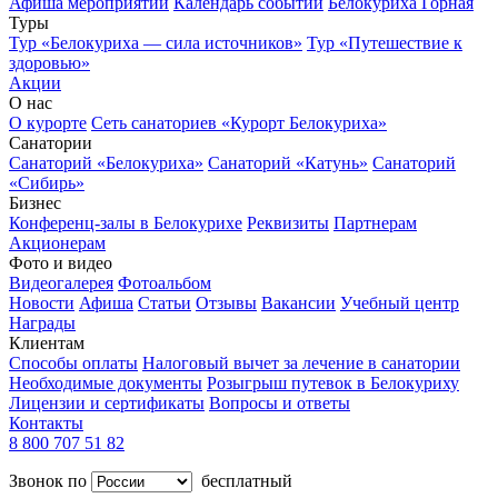
Афиша мероприятий
Календарь событий
Белокуриха Горная
Туры
Тур «Белокуриха — сила источников»
Тур «Путешествие к
здоровью»
Акции
О нас
О курорте
Сеть санаториев «Курорт Белокуриха»
Санатории
Санаторий «Белокуриха»
Санаторий «Катунь»
Санаторий
«Сибирь»
Бизнес
Конференц-залы в Белокурихе
Реквизиты
Партнерам
Акционерам
Фото и видео
Видеогалерея
Фотоальбом
Новости
Афиша
Статьи
Отзывы
Вакансии
Учебный центр
Награды
Клиентам
Способы оплаты
Налоговый вычет за лечение в санатории
Необходимые документы
Розыгрыш путевок в Белокуриху
Лицензии и сертификаты
Вопросы и ответы
Контакты
8 800 707 51 82
Звонок по
бесплатный