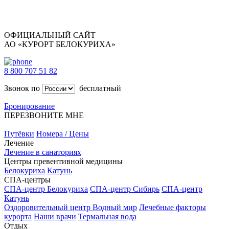
ОФИЦИАЛЬНЫЙ САЙТ
АО «КУРОРТ БЕЛОКУРИХА»
8 800 707 51 82
Звонок по
бесплатный
Бронирование
ПЕРЕЗВОНИТЕ МНЕ
Путёвки
Номера / Цены
Лечение
Лечение в санаториях
Центры превентивной медицины
Белокуриха
Катунь
СПА-центры
СПА-центр Белокуриха
СПА-центр Сибирь
СПА-центр
Катунь
Оздоровительный центр Водный мир
Лечебные факторы
курорта
Наши врачи
Термальная вода
Отдых