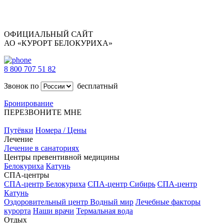
ОФИЦИАЛЬНЫЙ САЙТ
АО «КУРОРТ БЕЛОКУРИХА»
8 800 707 51 82
Звонок по
бесплатный
Бронирование
ПЕРЕЗВОНИТЕ МНЕ
Путёвки
Номера / Цены
Лечение
Лечение в санаториях
Центры превентивной медицины
Белокуриха
Катунь
СПА-центры
СПА-центр Белокуриха
СПА-центр Сибирь
СПА-центр
Катунь
Оздоровительный центр Водный мир
Лечебные факторы
курорта
Наши врачи
Термальная вода
Отдых