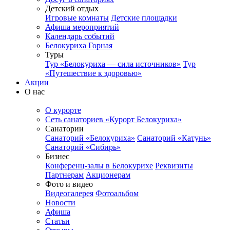
Детский отдых
Игровые комнаты
Детские площадки
Афиша мероприятий
Календарь событий
Белокуриха Горная
Туры
Тур «Белокуриха — сила источников»
Тур
«Путешествие к здоровью»
Акции
О нас
О курорте
Сеть санаториев «Курорт Белокуриха»
Санатории
Санаторий «Белокуриха»
Санаторий «Катунь»
Санаторий «Сибирь»
Бизнес
Конференц-залы в Белокурихе
Реквизиты
Партнерам
Акционерам
Фото и видео
Видеогалерея
Фотоальбом
Новости
Афиша
Статьи