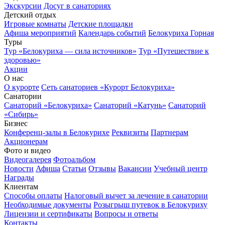
Экскурсии
Досуг в санаториях
Детский отдых
Игровые комнаты
Детские площадки
Афиша мероприятий
Календарь событий
Белокуриха Горная
Туры
Тур «Белокуриха — сила источников»
Тур «Путешествие к
здоровью»
Акции
О нас
О курорте
Сеть санаториев «Курорт Белокуриха»
Санатории
Санаторий «Белокуриха»
Санаторий «Катунь»
Санаторий
«Сибирь»
Бизнес
Конференц-залы в Белокурихе
Реквизиты
Партнерам
Акционерам
Фото и видео
Видеогалерея
Фотоальбом
Новости
Афиша
Статьи
Отзывы
Вакансии
Учебный центр
Награды
Клиентам
Способы оплаты
Налоговый вычет за лечение в санатории
Необходимые документы
Розыгрыш путевок в Белокуриху
Лицензии и сертификаты
Вопросы и ответы
Контакты