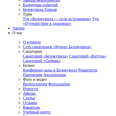
Афиша мероприятий
Календарь событий
Белокуриха Горная
Туры
Тур «Белокуриха — сила источников»
Тур
«Путешествие к здоровью»
Акции
О нас
О курорте
Сеть санаториев «Курорт Белокуриха»
Санатории
Санаторий «Белокуриха»
Санаторий «Катунь»
Санаторий «Сибирь»
Бизнес
Конференц-залы в Белокурихе
Реквизиты
Партнерам
Акционерам
Фото и видео
Видеогалерея
Фотоальбом
Новости
Афиша
Статьи
Отзывы
Вакансии
Учебный центр