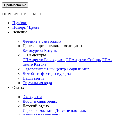
Бронирование
ПЕРЕЗВОНИТЕ МНЕ
Путёвки
Номера / Цены
Лечение
Лечение в санаториях
Центры превентивной медицины
Белокуриха
Катунь
СПА-центры
СПА-центр Белокуриха
СПА-центр Сибирь
СПА-
центр Катунь
Оздоровительный центр Водный мир
Лечебные факторы курорта
Наши врачи
Термальная вода
Отдых
Экскурсии
Досуг в санаториях
Детский отдых
Игровые комнаты
Детские площадки