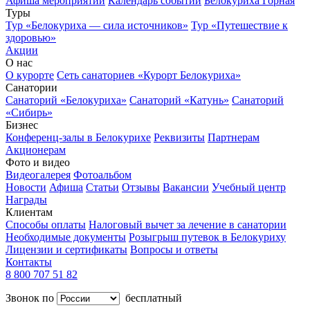
Афиша мероприятий
Календарь событий
Белокуриха Горная
Туры
Тур «Белокуриха — сила источников»
Тур «Путешествие к
здоровью»
Акции
О нас
О курорте
Сеть санаториев «Курорт Белокуриха»
Санатории
Санаторий «Белокуриха»
Санаторий «Катунь»
Санаторий
«Сибирь»
Бизнес
Конференц-залы в Белокурихе
Реквизиты
Партнерам
Акционерам
Фото и видео
Видеогалерея
Фотоальбом
Новости
Афиша
Статьи
Отзывы
Вакансии
Учебный центр
Награды
Клиентам
Способы оплаты
Налоговый вычет за лечение в санатории
Необходимые документы
Розыгрыш путевок в Белокуриху
Лицензии и сертификаты
Вопросы и ответы
Контакты
8 800 707 51 82
Звонок по
бесплатный