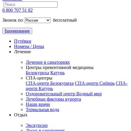
8 800 707 51 82
Звонок по
бесплатный
Бронирование
Путёвки
Номера / Цены
Лечение
Лечение в санаториях
Центры превентивной медицины
Белокуриха
Катунь
СПА-центры
СПА-центр Белокуриха
СПА-центр Сибирь
СПА-
центр Катунь
Оздоровительный центр Водный мир
Лечебные факторы курорта
Наши врачи
Термальная вода
Отдых
Экскурсии
Досуг в санаториях