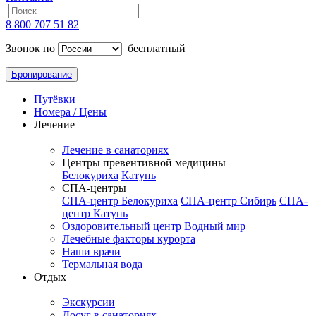
8 800 707 51 82
Звонок по
бесплатный
Бронирование
Путёвки
Номера / Цены
Лечение
Лечение в санаториях
Центры превентивной медицины
Белокуриха
Катунь
СПА-центры
СПА-центр Белокуриха
СПА-центр Сибирь
СПА-
центр Катунь
Оздоровительный центр Водный мир
Лечебные факторы курорта
Наши врачи
Термальная вода
Отдых
Экскурсии
Досуг в санаториях