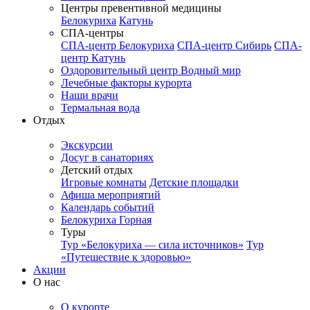
Центры превентивной медицины
Белокуриха
Катунь
СПА-центры
СПА-центр Белокуриха
СПА-центр Сибирь
СПА-
центр Катунь
Оздоровительный центр Водный мир
Лечебные факторы курорта
Наши врачи
Термальная вода
Отдых
Экскурсии
Досуг в санаториях
Детский отдых
Игровые комнаты
Детские площадки
Афиша мероприятий
Календарь событий
Белокуриха Горная
Туры
Тур «Белокуриха — сила источников»
Тур
«Путешествие к здоровью»
Акции
О нас
О курорте