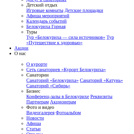
Детский отдых
Игровые комнаты
Детские площадки
Афиша мероприятий
Календарь событий
Белокуриха Горная
Туры
Тур «Белокуриха — сила источников»
Тур
«Путешествие к здоровью»
Акции
О нас
О курорте
Сеть санаториев «Курорт Белокуриха»
Санатории
Санаторий «Белокуриха»
Санаторий «Катунь»
Санаторий «Сибирь»
Бизнес
Конференц-залы в Белокурихе
Реквизиты
Партнерам
Акционерам
Фото и видео
Видеогалерея
Фотоальбом
Новости
Афиша
Статьи