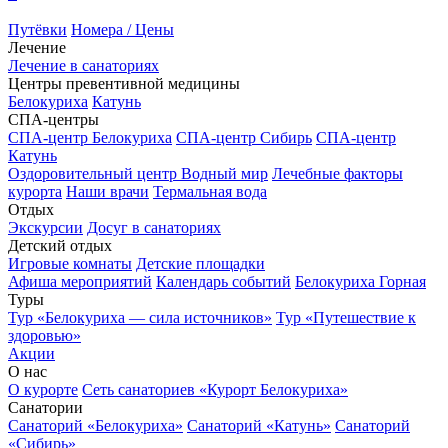
Путёвки
Номера / Цены
Лечение
Лечение в санаториях
Центры превентивной медицины
Белокуриха
Катунь
СПА-центры
СПА-центр Белокуриха
СПА-центр Сибирь
СПА-центр
Катунь
Оздоровительный центр Водный мир
Лечебные факторы
курорта
Наши врачи
Термальная вода
Отдых
Экскурсии
Досуг в санаториях
Детский отдых
Игровые комнаты
Детские площадки
Афиша мероприятий
Календарь событий
Белокуриха Горная
Туры
Тур «Белокуриха — сила источников»
Тур «Путешествие к
здоровью»
Акции
О нас
О курорте
Сеть санаториев «Курорт Белокуриха»
Санатории
Санаторий «Белокуриха»
Санаторий «Катунь»
Санаторий
«Сибирь»