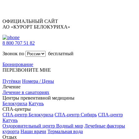
ОФИЦИАЛЬНЫЙ САЙТ
АО «КУРОРТ БЕЛОКУРИХА»
8 800 707 51 82
Звонок по
бесплатный
Бронирование
ПЕРЕЗВОНИТЕ МНЕ
Путёвки
Номера / Цены
Лечение
Лечение в санаториях
Центры превентивной медицины
Белокуриха
Катунь
СПА-центры
СПА-центр Белокуриха
СПА-центр Сибирь
СПА-центр
Катунь
Оздоровительный центр Водный мир
Лечебные факторы
курорта
Наши врачи
Термальная вода
Отдых