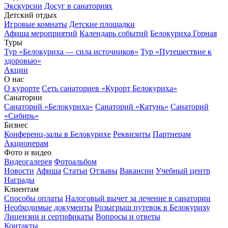
Экскурсии
Досуг в санаториях
Детский отдых
Игровые комнаты
Детские площадки
Афиша мероприятий
Календарь событий
Белокуриха Горная
Туры
Тур «Белокуриха — сила источников»
Тур «Путешествие к
здоровью»
Акции
О нас
О курорте
Сеть санаториев «Курорт Белокуриха»
Санатории
Санаторий «Белокуриха»
Санаторий «Катунь»
Санаторий
«Сибирь»
Бизнес
Конференц-залы в Белокурихе
Реквизиты
Партнерам
Акционерам
Фото и видео
Видеогалерея
Фотоальбом
Новости
Афиша
Статьи
Отзывы
Вакансии
Учебный центр
Награды
Клиентам
Способы оплаты
Налоговый вычет за лечение в санатории
Необходимые документы
Розыгрыш путевок в Белокуриху
Лицензии и сертификаты
Вопросы и ответы
Контакты