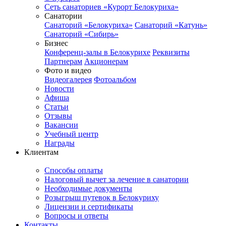
Сеть санаториев «Курорт Белокуриха»
Санатории
Санаторий «Белокуриха»
Санаторий «Катунь»
Санаторий «Сибирь»
Бизнес
Конференц-залы в Белокурихе
Реквизиты
Партнерам
Акционерам
Фото и видео
Видеогалерея
Фотоальбом
Новости
Афиша
Статьи
Отзывы
Вакансии
Учебный центр
Награды
Клиентам
Способы оплаты
Налоговый вычет за лечение в санатории
Необходимые документы
Розыгрыш путевок в Белокуриху
Лицензии и сертификаты
Вопросы и ответы
Контакты