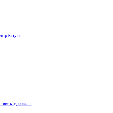
нтр Катунь
ствие к здоровью»