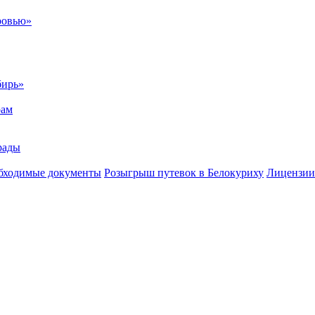
ровью»
бирь»
рам
рады
бходимые документы
Розыгрыш путевок в Белокуриху
Лицензии