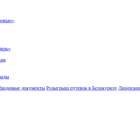
ровью»
бирь»
рам
рады
бходимые документы
Розыгрыш путевок в Белокуриху
Лицензии