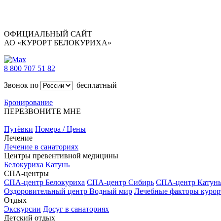
ОФИЦИАЛЬНЫЙ САЙТ
АО «КУРОРТ БЕЛОКУРИХА»
8 800 707 51 82
Звонок по
бесплатный
Бронирование
ПЕРЕЗВОНИТЕ МНЕ
Путёвки
Номера / Цены
Лечение
Лечение в санаториях
Центры превентивной медицины
Белокуриха
Катунь
СПА-центры
СПА-центр Белокуриха
СПА-центр Сибирь
СПА-центр Катун
Оздоровительный центр Водный мир
Лечебные факторы курор
Отдых
Экскурсии
Досуг в санаториях
Детский отдых