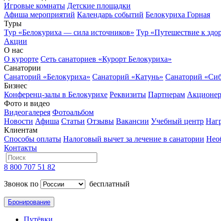
Игровые комнаты
Детские площадки
Афиша мероприятий
Календарь событий
Белокуриха Горная
Туры
Тур «Белокуриха — сила источников»
Тур «Путешествие к здо
Акции
О нас
О курорте
Сеть санаториев «Курорт Белокуриха»
Санатории
Санаторий «Белокуриха»
Санаторий «Катунь»
Санаторий «Си
Бизнес
Конференц-залы в Белокурихе
Реквизиты
Партнерам
Акционе
Фото и видео
Видеогалерея
Фотоальбом
Новости
Афиша
Статьи
Отзывы
Вакансии
Учебный центр
Наг
Клиентам
Способы оплаты
Налоговый вычет за лечение в санатории
Нео
Контакты
8 800 707 51 82
Звонок по
бесплатный
Бронирование
Путёвки