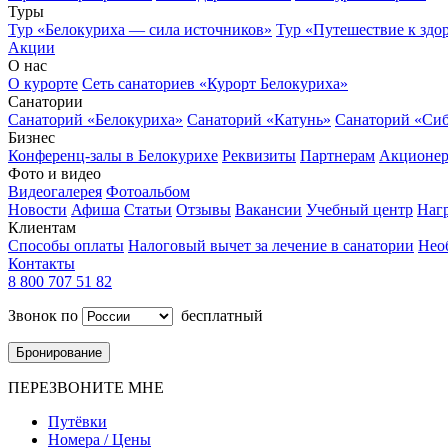
Туры
Тур «Белокуриха — сила источников»
Тур «Путешествие к здо
Акции
О нас
О курорте
Сеть санаториев «Курорт Белокуриха»
Санатории
Санаторий «Белокуриха»
Санаторий «Катунь»
Санаторий «Си
Бизнес
Конференц-залы в Белокурихе
Реквизиты
Партнерам
Акционе
Фото и видео
Видеогалерея
Фотоальбом
Новости
Афиша
Статьи
Отзывы
Вакансии
Учебный центр
Наг
Клиентам
Способы оплаты
Налоговый вычет за лечение в санатории
Нео
Контакты
8 800 707 51 82
Звонок по
бесплатный
Бронирование
ПЕРЕЗВОНИТЕ МНЕ
Путёвки
Номера / Цены