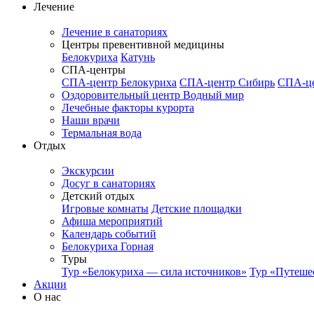
Лечение
Лечение в санаториях
Центры превентивной медицины
Белокуриха
Катунь
СПА-центры
СПА-центр Белокуриха
СПА-центр Сибирь
СПА-це
Оздоровительный центр Водный мир
Лечебные факторы курорта
Наши врачи
Термальная вода
Отдых
Экскурсии
Досуг в санаториях
Детский отдых
Игровые комнаты
Детские площадки
Афиша мероприятий
Календарь событий
Белокуриха Горная
Туры
Тур «Белокуриха — сила источников»
Тур «Путеше
Акции
О нас