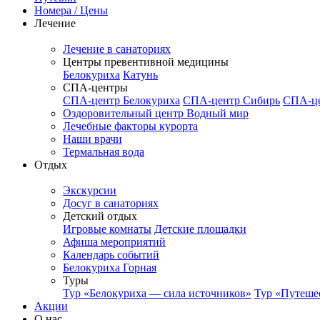
Номера / Цены
Лечение
Лечение в санаториях
Центры превентивной медицины
Белокуриха
Катунь
СПА-центры
СПА-центр Белокуриха
СПА-центр Сибирь
СПА-це
Оздоровительный центр Водный мир
Лечебные факторы курорта
Наши врачи
Термальная вода
Отдых
Экскурсии
Досуг в санаториях
Детский отдых
Игровые комнаты
Детские площадки
Афиша мероприятий
Календарь событий
Белокуриха Горная
Туры
Тур «Белокуриха — сила источников»
Тур «Путеше
Акции
О нас