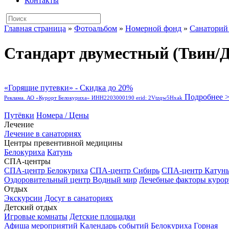
Контакты
Главная страница
»
Фотоальбом
»
Номерной фонд
»
Санаторий
Стандарт двуместный (Твин/Д
«Горящие путевки» - Скидка до 20%
Подробнее 
Реклама. АО «Курорт Белокуриха» ИНН2203000190 erid: 2Vtzqw5Hxak
Путёвки
Номера / Цены
Лечение
Лечение в санаториях
Центры превентивной медицины
Белокуриха
Катунь
СПА-центры
СПА-центр Белокуриха
СПА-центр Сибирь
СПА-центр Катун
Оздоровительный центр Водный мир
Лечебные факторы курор
Отдых
Экскурсии
Досуг в санаториях
Детский отдых
Игровые комнаты
Детские площадки
Афиша мероприятий
Календарь событий
Белокуриха Горная