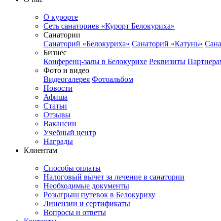
О курорте
Сеть санаториев «Курорт Белокуриха»
Санатории
Санаторий «Белокуриха»
Санаторий «Катунь»
Сана
Бизнес
Конференц-залы в Белокурихе
Реквизиты
Партнера
Фото и видео
Видеогалерея
Фотоальбом
Новости
Афиша
Статьи
Отзывы
Вакансии
Учебный центр
Награды
Клиентам
Способы оплаты
Налоговый вычет за лечение в санатории
Необходимые документы
Розыгрыш путевок в Белокуриху
Лицензии и сертификаты
Вопросы и ответы