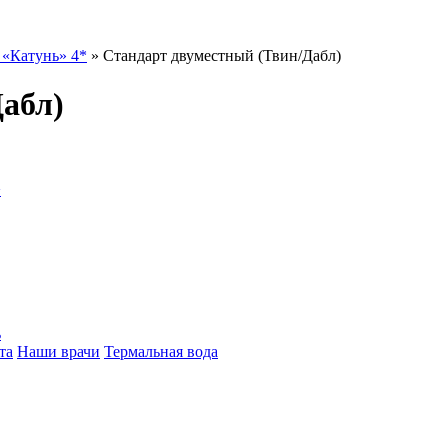
 «Катунь» 4*
»
Стандарт двуместный (Твин/Дабл)
абл)
>
ь
та
Наши врачи
Термальная вода