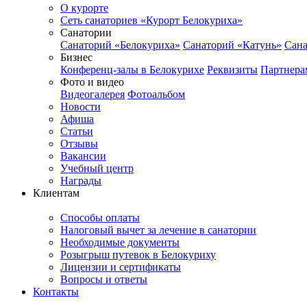
О курорте
Сеть санаториев «Курорт Белокуриха»
Санатории
Санаторий «Белокуриха»
Санаторий «Катунь»
Сана
Бизнес
Конференц-залы в Белокурихе
Реквизиты
Партнера
Фото и видео
Видеогалерея
Фотоальбом
Новости
Афиша
Статьи
Отзывы
Вакансии
Учебный центр
Награды
Клиентам
Способы оплаты
Налоговый вычет за лечение в санатории
Необходимые документы
Розыгрыш путевок в Белокуриху
Лицензии и сертификаты
Вопросы и ответы
Контакты