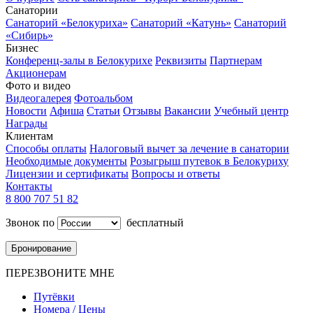
Санатории
Санаторий «Белокуриха»
Санаторий «Катунь»
Санаторий
«Сибирь»
Бизнес
Конференц-залы в Белокурихе
Реквизиты
Партнерам
Акционерам
Фото и видео
Видеогалерея
Фотоальбом
Новости
Афиша
Статьи
Отзывы
Вакансии
Учебный центр
Награды
Клиентам
Способы оплаты
Налоговый вычет за лечение в санатории
Необходимые документы
Розыгрыш путевок в Белокуриху
Лицензии и сертификаты
Вопросы и ответы
Контакты
8 800 707 51 82
Звонок по
бесплатный
Бронирование
ПЕРЕЗВОНИТЕ МНЕ
Путёвки
Номера / Цены