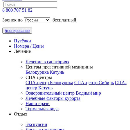
8 800 707 51 82
Звонок по
бесплатный
Бронирование
Путёвки
Номера / Цены
Лечение
Лечение в санаториях
Центры превентивной медицины
Белокуриха
Катунь
СПА-центры
СПА-центр Белокуриха
СПА-центр Сибирь
СПА-
центр Катунь
Оздоровительный центр Водный мир
Лечебные факторы курорта
Наши врачи
Термальная вода
Отдых
Экскурсии
Досуг в санаториях