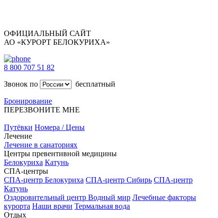
ОФИЦИАЛЬНЫЙ САЙТ
АО «КУРОРТ БЕЛОКУРИХА»
8 800 707 51 82
Звонок по
бесплатный
Бронирование
ПЕРЕЗВОНИТЕ МНЕ
Путёвки
Номера / Цены
Лечение
Лечение в санаториях
Центры превентивной медицины
Белокуриха
Катунь
СПА-центры
СПА-центр Белокуриха
СПА-центр Сибирь
СПА-центр
Катунь
Оздоровительный центр Водный мир
Лечебные факторы
курорта
Наши врачи
Термальная вода
Отдых