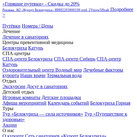
«Горящие путевки» - Скидка до 20%
Подробнее
Реклама. АО «Курорт Белокуриха» ИНН2203000190 erid: 2Vtzqw5Hxak
>
Путёвки
Номера / Цены
Лечение
Лечение в санаториях
Центры превентивной медицины
Белокуриха
Катунь
СПА-центры
СПА-центр Белокуриха
СПА-центр Сибирь
СПА-центр
Катунь
Оздоровительный центр Водный мир
Лечебные факторы
курорта
Наши врачи
Термальная вода
Отдых
Экскурсии
Досуг в санаториях
Детский отдых
Игровые комнаты
Детские площадки
Афиша мероприятий
Календарь событий
Белокуриха Горная
Туры
Тур «Белокуриха — сила источников»
Тур «Путешествие к
здоровью»
Акции
О нас
О курорте
Сеть санаториев «Курорт Белокуриха»