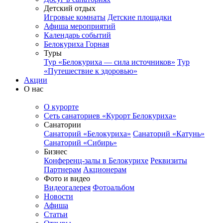
Детский отдых
Игровые комнаты
Детские площадки
Афиша мероприятий
Календарь событий
Белокуриха Горная
Туры
Тур «Белокуриха — сила источников»
Тур
«Путешествие к здоровью»
Акции
О нас
О курорте
Сеть санаториев «Курорт Белокуриха»
Санатории
Санаторий «Белокуриха»
Санаторий «Катунь»
Санаторий «Сибирь»
Бизнес
Конференц-залы в Белокурихе
Реквизиты
Партнерам
Акционерам
Фото и видео
Видеогалерея
Фотоальбом
Новости
Афиша
Статьи