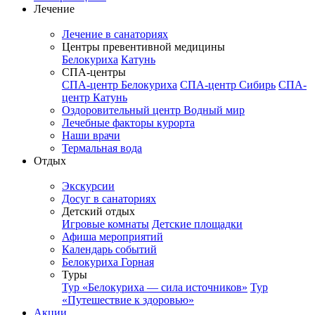
Лечение
Лечение в санаториях
Центры превентивной медицины
Белокуриха
Катунь
СПА-центры
СПА-центр Белокуриха
СПА-центр Сибирь
СПА-
центр Катунь
Оздоровительный центр Водный мир
Лечебные факторы курорта
Наши врачи
Термальная вода
Отдых
Экскурсии
Досуг в санаториях
Детский отдых
Игровые комнаты
Детские площадки
Афиша мероприятий
Календарь событий
Белокуриха Горная
Туры
Тур «Белокуриха — сила источников»
Тур
«Путешествие к здоровью»
Акции