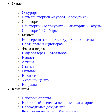
О нас
О курорте
Сеть санаториев «Курорт Белокуриха»
Санатории
Санаторий «Белокуриха»
Санаторий «Катунь»
Санаторий «Сибирь»
Бизнес
Конференц-залы в Белокурихе
Реквизиты
Партнерам
Акционерам
Фото и видео
Видеогалерея
Фотоальбом
Новости
Афиша
Статьи
Отзывы
Вакансии
Учебный центр
Награды
Клиентам
Способы оплаты
Налоговый вычет за лечение в санатории
Необходимые документы
Розыгрыш путевок в Белокуриху