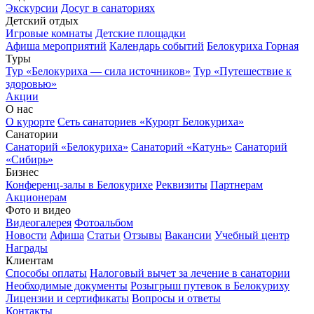
Экскурсии
Досуг в санаториях
Детский отдых
Игровые комнаты
Детские площадки
Афиша мероприятий
Календарь событий
Белокуриха Горная
Туры
Тур «Белокуриха — сила источников»
Тур «Путешествие к
здоровью»
Акции
О нас
О курорте
Сеть санаториев «Курорт Белокуриха»
Санатории
Санаторий «Белокуриха»
Санаторий «Катунь»
Санаторий
«Сибирь»
Бизнес
Конференц-залы в Белокурихе
Реквизиты
Партнерам
Акционерам
Фото и видео
Видеогалерея
Фотоальбом
Новости
Афиша
Статьи
Отзывы
Вакансии
Учебный центр
Награды
Клиентам
Способы оплаты
Налоговый вычет за лечение в санатории
Необходимые документы
Розыгрыш путевок в Белокуриху
Лицензии и сертификаты
Вопросы и ответы
Контакты