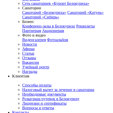
Сеть санаториев «Курорт Белокуриха»
Санатории
Санаторий «Белокуриха»
Санаторий «Катунь»
Санаторий «Сибирь»
Бизнес
Конференц-залы в Белокурихе
Реквизиты
Партнерам
Акционерам
Фото и видео
Видеогалерея
Фотоальбом
Новости
Афиша
Статьи
Отзывы
Вакансии
Учебный центр
Награды
Клиентам
Способы оплаты
Налоговый вычет за лечение в санатории
Необходимые документы
Розыгрыш путевок в Белокуриху
Лицензии и сертификаты
Вопросы и ответы
Контакты