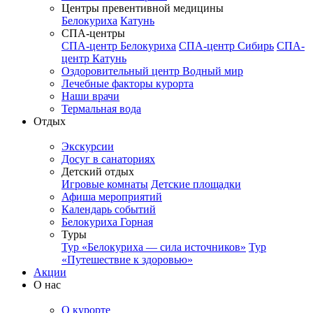
Центры превентивной медицины
Белокуриха
Катунь
СПА-центры
СПА-центр Белокуриха
СПА-центр Сибирь
СПА-
центр Катунь
Оздоровительный центр Водный мир
Лечебные факторы курорта
Наши врачи
Термальная вода
Отдых
Экскурсии
Досуг в санаториях
Детский отдых
Игровые комнаты
Детские площадки
Афиша мероприятий
Календарь событий
Белокуриха Горная
Туры
Тур «Белокуриха — сила источников»
Тур
«Путешествие к здоровью»
Акции
О нас
О курорте