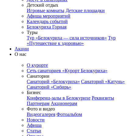
Детский отдых
Игровые комнаты
Детские площадки
Афиша мероприятий
Календарь событий
Белокуриха Горная
Туры
Тур «Белокуриха — сила источников»
Тур
«Путешествие к здоровью»
Акции
О нас
О курорте
Сеть санаториев «Курорт Белокуриха»
Санатории
Санаторий «Белокуриха»
Санаторий «Катунь»
Санаторий «Сибирь»
Бизнес
Конференц-залы в Белокурихе
Реквизиты
Партнерам
Акционерам
Фото и видео
Видеогалерея
Фотоальбом
Новости
Афиша
Статьи