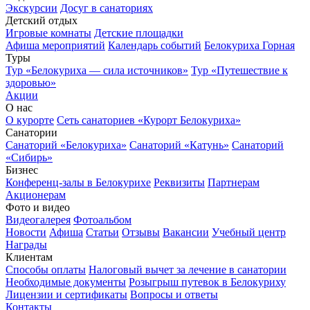
Экскурсии
Досуг в санаториях
Детский отдых
Игровые комнаты
Детские площадки
Афиша мероприятий
Календарь событий
Белокуриха Горная
Туры
Тур «Белокуриха — сила источников»
Тур «Путешествие к
здоровью»
Акции
О нас
О курорте
Сеть санаториев «Курорт Белокуриха»
Санатории
Санаторий «Белокуриха»
Санаторий «Катунь»
Санаторий
«Сибирь»
Бизнес
Конференц-залы в Белокурихе
Реквизиты
Партнерам
Акционерам
Фото и видео
Видеогалерея
Фотоальбом
Новости
Афиша
Статьи
Отзывы
Вакансии
Учебный центр
Награды
Клиентам
Способы оплаты
Налоговый вычет за лечение в санатории
Необходимые документы
Розыгрыш путевок в Белокуриху
Лицензии и сертификаты
Вопросы и ответы
Контакты