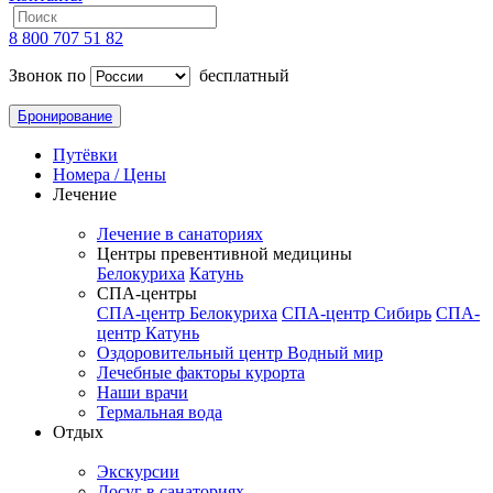
8 800 707 51 82
Звонок по
бесплатный
Бронирование
Путёвки
Номера / Цены
Лечение
Лечение в санаториях
Центры превентивной медицины
Белокуриха
Катунь
СПА-центры
СПА-центр Белокуриха
СПА-центр Сибирь
СПА-
центр Катунь
Оздоровительный центр Водный мир
Лечебные факторы курорта
Наши врачи
Термальная вода
Отдых
Экскурсии
Досуг в санаториях