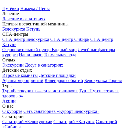
Путёвки
Номера / Цены
Лечение
Лечение в санаториях
Центры превентивной медицины
Белокуриха
Катунь
СПА-центры
СПА-центр Белокуриха
СПА-центр Сибирь
СПА-центр
Катунь
Оздоровительный центр Водный мир
Лечебные факторы
курорта
Наши врачи
Термальная вода
Отдых
Экскурсии
Досуг в санаториях
Детский отдых
Игровые комнаты
Детские площадки
Афиша мероприятий
Календарь событий
Белокуриха Горная
Туры
Тур «Белокуриха — сила источников»
Тур «Путешествие к
здоровью»
Акции
О нас
О курорте
Сеть санаториев «Курорт Белокуриха»
Санатории
Санаторий «Белокуриха»
Санаторий «Катунь»
Санаторий
«Сибирь»