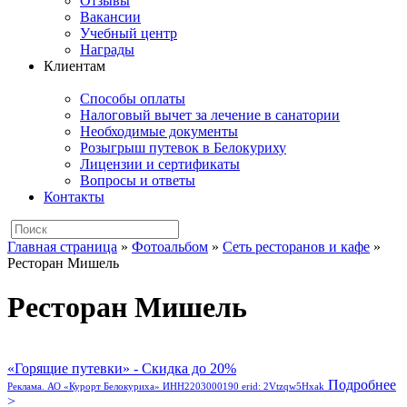
Отзывы
Вакансии
Учебный центр
Награды
Клиентам
Способы оплаты
Налоговый вычет за лечение в санатории
Необходимые документы
Розыгрыш путевок в Белокуриху
Лицензии и сертификаты
Вопросы и ответы
Контакты
Главная страница
»
Фотоальбом
»
Сеть ресторанов и кафе
»
Ресторан Мишель
Ресторан Мишель
«Горящие путевки» - Скидка до 20%
Подробнее
Реклама. АО «Курорт Белокуриха» ИНН2203000190 erid: 2Vtzqw5Hxak
>