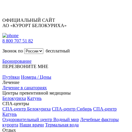
ОФИЦИАЛЬНЫЙ САЙТ
АО «КУРОРТ БЕЛОКУРИХА»
8 800 707 51 82
Звонок по
бесплатный
Бронирование
ПЕРЕЗВОНИТЕ МНЕ
Путёвки
Номера / Цены
Лечение
Лечение в санаториях
Центры превентивной медицины
Белокуриха
Катунь
СПА-центры
СПА-центр Белокуриха
СПА-центр Сибирь
СПА-центр
Катунь
Оздоровительный центр Водный мир
Лечебные факторы
курорта
Наши врачи
Термальная вода
Отдых