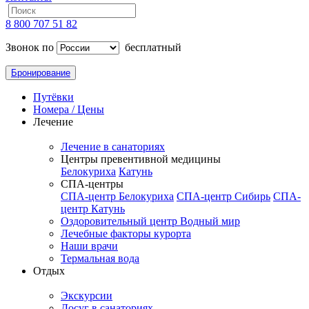
8 800 707 51 82
Звонок по
бесплатный
Бронирование
Путёвки
Номера / Цены
Лечение
Лечение в санаториях
Центры превентивной медицины
Белокуриха
Катунь
СПА-центры
СПА-центр Белокуриха
СПА-центр Сибирь
СПА-
центр Катунь
Оздоровительный центр Водный мир
Лечебные факторы курорта
Наши врачи
Термальная вода
Отдых
Экскурсии
Досуг в санаториях