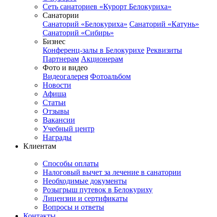
Сеть санаториев «Курорт Белокуриха»
Санатории
Санаторий «Белокуриха»
Санаторий «Катунь»
Санаторий «Сибирь»
Бизнес
Конференц-залы в Белокурихе
Реквизиты
Партнерам
Акционерам
Фото и видео
Видеогалерея
Фотоальбом
Новости
Афиша
Статьи
Отзывы
Вакансии
Учебный центр
Награды
Клиентам
Способы оплаты
Налоговый вычет за лечение в санатории
Необходимые документы
Розыгрыш путевок в Белокуриху
Лицензии и сертификаты
Вопросы и ответы
Контакты