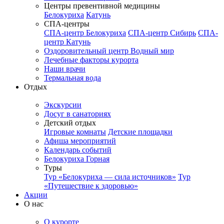
Центры превентивной медицины
Белокуриха
Катунь
СПА-центры
СПА-центр Белокуриха
СПА-центр Сибирь
СПА-
центр Катунь
Оздоровительный центр Водный мир
Лечебные факторы курорта
Наши врачи
Термальная вода
Отдых
Экскурсии
Досуг в санаториях
Детский отдых
Игровые комнаты
Детские площадки
Афиша мероприятий
Календарь событий
Белокуриха Горная
Туры
Тур «Белокуриха — сила источников»
Тур
«Путешествие к здоровью»
Акции
О нас
О курорте