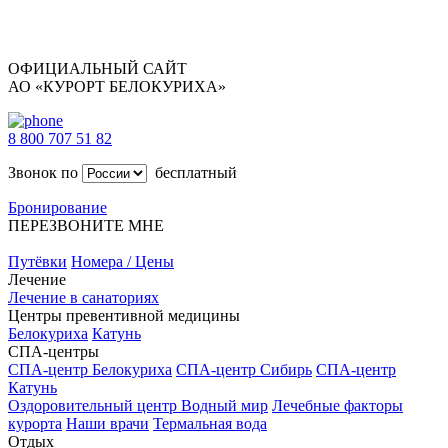
ОФИЦИАЛЬНЫЙ САЙТ
АО «КУРОРТ БЕЛОКУРИХА»
8 800 707 51 82
Звонок по
бесплатный
Бронирование
ПЕРЕЗВОНИТЕ МНЕ
Путёвки
Номера / Цены
Лечение
Лечение в санаториях
Центры превентивной медицины
Белокуриха
Катунь
СПА-центры
СПА-центр Белокуриха
СПА-центр Сибирь
СПА-центр
Катунь
Оздоровительный центр Водный мир
Лечебные факторы
курорта
Наши врачи
Термальная вода
Отдых