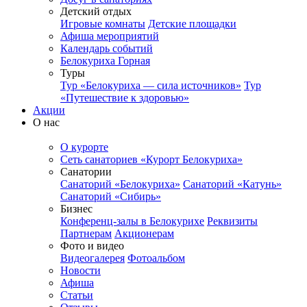
Детский отдых
Игровые комнаты
Детские площадки
Афиша мероприятий
Календарь событий
Белокуриха Горная
Туры
Тур «Белокуриха — сила источников»
Тур
«Путешествие к здоровью»
Акции
О нас
О курорте
Сеть санаториев «Курорт Белокуриха»
Санатории
Санаторий «Белокуриха»
Санаторий «Катунь»
Санаторий «Сибирь»
Бизнес
Конференц-залы в Белокурихе
Реквизиты
Партнерам
Акционерам
Фото и видео
Видеогалерея
Фотоальбом
Новости
Афиша
Статьи