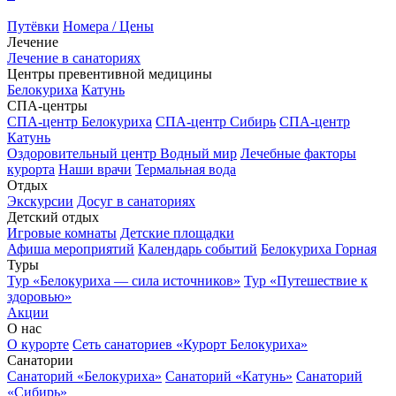
Путёвки
Номера / Цены
Лечение
Лечение в санаториях
Центры превентивной медицины
Белокуриха
Катунь
СПА-центры
СПА-центр Белокуриха
СПА-центр Сибирь
СПА-центр
Катунь
Оздоровительный центр Водный мир
Лечебные факторы
курорта
Наши врачи
Термальная вода
Отдых
Экскурсии
Досуг в санаториях
Детский отдых
Игровые комнаты
Детские площадки
Афиша мероприятий
Календарь событий
Белокуриха Горная
Туры
Тур «Белокуриха — сила источников»
Тур «Путешествие к
здоровью»
Акции
О нас
О курорте
Сеть санаториев «Курорт Белокуриха»
Санатории
Санаторий «Белокуриха»
Санаторий «Катунь»
Санаторий
«Сибирь»