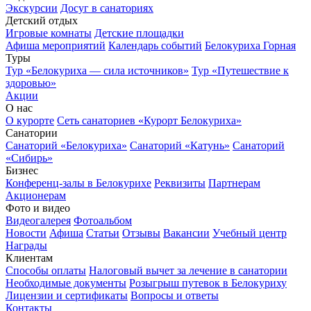
Экскурсии
Досуг в санаториях
Детский отдых
Игровые комнаты
Детские площадки
Афиша мероприятий
Календарь событий
Белокуриха Горная
Туры
Тур «Белокуриха — сила источников»
Тур «Путешествие к
здоровью»
Акции
О нас
О курорте
Сеть санаториев «Курорт Белокуриха»
Санатории
Санаторий «Белокуриха»
Санаторий «Катунь»
Санаторий
«Сибирь»
Бизнес
Конференц-залы в Белокурихе
Реквизиты
Партнерам
Акционерам
Фото и видео
Видеогалерея
Фотоальбом
Новости
Афиша
Статьи
Отзывы
Вакансии
Учебный центр
Награды
Клиентам
Способы оплаты
Налоговый вычет за лечение в санатории
Необходимые документы
Розыгрыш путевок в Белокуриху
Лицензии и сертификаты
Вопросы и ответы
Контакты