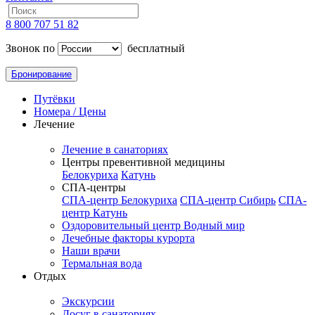
8 800 707 51 82
Звонок по
бесплатный
Бронирование
Путёвки
Номера / Цены
Лечение
Лечение в санаториях
Центры превентивной медицины
Белокуриха
Катунь
СПА-центры
СПА-центр Белокуриха
СПА-центр Сибирь
СПА-
центр Катунь
Оздоровительный центр Водный мир
Лечебные факторы курорта
Наши врачи
Термальная вода
Отдых
Экскурсии
Досуг в санаториях