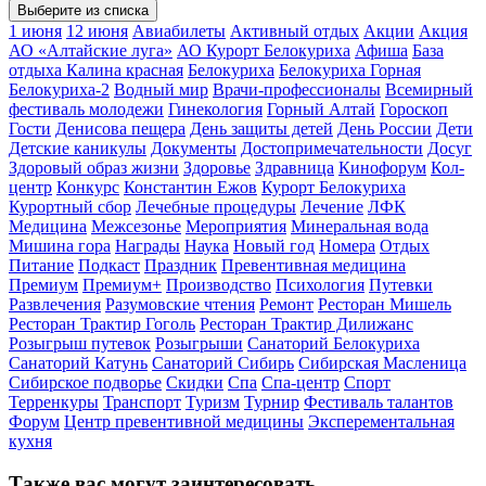
Выберите из списка
1 июня
12 июня
Авиабилеты
Активный отдых
Акции
Акция
АО «Алтайские луга»
АО Курорт Белокуриха
Афиша
База
отдыха Калина красная
Белокуриха
Белокуриха Горная
Белокуриха-2
Водный мир
Врачи-профессионалы
Всемирный
фестиваль молодежи
Гинекология
Горный Алтай
Гороскоп
Гости
Денисова пещера
День защиты детей
День России
Дети
Детские каникулы
Документы
Достопримечательности
Досуг
Здоровый образ жизни
Здоровье
Здравница
Кинофорум
Кол-
центр
Конкурс
Константин Ежов
Курорт Белокуриха
Курортный сбор
Лечебные процедуры
Лечение
ЛФК
Медицина
Межсезонье
Мероприятия
Минеральная вода
Мишина гора
Награды
Наука
Новый год
Номера
Отдых
Питание
Подкаст
Праздник
Превентивная медицина
Премиум
Премиум+
Производство
Психология
Путевки
Развлечения
Разумовские чтения
Ремонт
Ресторан Мишель
Ресторан Трактир Гоголь
Ресторан Трактир Дилижанс
Розыгрыш путевок
Розыгрыши
Санаторий Белокуриха
Санаторий Катунь
Санаторий Сибирь
Сибирская Масленица
Сибирское подворье
Скидки
Спа
Спа-центр
Спорт
Терренкуры
Транспорт
Туризм
Турнир
Фестиваль талантов
Форум
Центр превентивной медицины
Эксперементальная
кухня
Также вас могут заинтересовать