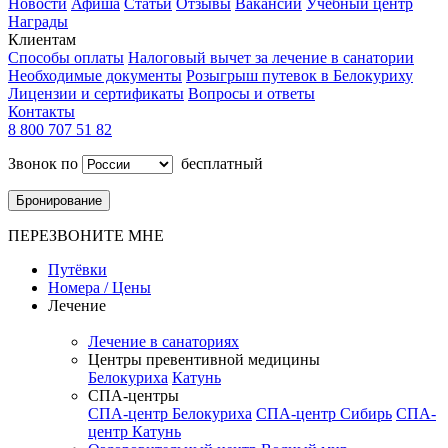
Новости
Афиша
Статьи
Отзывы
Вакансии
Учебный центр
Награды
Клиентам
Способы оплаты
Налоговый вычет за лечение в санатории
Необходимые документы
Розыгрыш путевок в Белокуриху
Лицензии и сертификаты
Вопросы и ответы
Контакты
8 800 707 51 82
Звонок по
бесплатный
Бронирование
ПЕРЕЗВОНИТЕ МНЕ
Путёвки
Номера / Цены
Лечение
Лечение в санаториях
Центры превентивной медицины
Белокуриха
Катунь
СПА-центры
СПА-центр Белокуриха
СПА-центр Сибирь
СПА-
центр Катунь