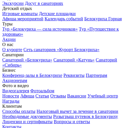
Экскурсии
Досуг в санаториях
Детский отдых
Игровые комнаты
Детские площадки
Афиша мероприятий
Календарь событий
Белокуриха Горная
Туры
Тур «Белокуриха — сила источников»
Тур «Путешествие к
здоровью»
Акции
О нас
О курорте
Сеть санаториев «Курорт Белокуриха»
Санатории
Санаторий «Белокуриха»
Санаторий «Катунь»
Санаторий
«Сибирь»
Бизнес
Конференц-залы в Белокурихе
Реквизиты
Партнерам
Акционерам
Фото и видео
Видеогалерея
Фотоальбом
Новости
Афиша
Статьи
Отзывы
Вакансии
Учебный центр
Награды
Клиентам
Способы оплаты
Налоговый вычет за лечение в санатории
Необходимые документы
Розыгрыш путевок в Белокуриху
Лицензии и сертификаты
Вопросы и ответы
Контакты