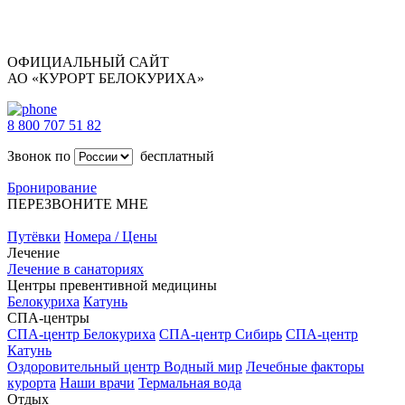
ОФИЦИАЛЬНЫЙ САЙТ
АО «КУРОРТ БЕЛОКУРИХА»
8 800 707 51 82
Звонок по
бесплатный
Бронирование
ПЕРЕЗВОНИТЕ МНЕ
Путёвки
Номера / Цены
Лечение
Лечение в санаториях
Центры превентивной медицины
Белокуриха
Катунь
СПА-центры
СПА-центр Белокуриха
СПА-центр Сибирь
СПА-центр
Катунь
Оздоровительный центр Водный мир
Лечебные факторы
курорта
Наши врачи
Термальная вода
Отдых