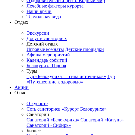
Оздоровительный центр Водный мир
Лечебные факторы курорта
Наши врачи
Термальная вода
Отдых
Экскурсии
Досуг в санаториях
Детский отдых
Игровые комнаты
Детские площадки
Афиша мероприятий
Календарь событий
Белокуриха Горная
Туры
Тур «Белокуриха — сила источников»
Тур
«Путешествие к здоровью»
Акции
О нас
О курорте
Сеть санаториев «Курорт Белокуриха»
Санатории
Санаторий «Белокуриха»
Санаторий «Катунь»
Санаторий «Сибирь»
Бизнес