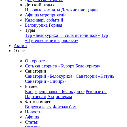
Детский отдых
Игровые комнаты
Детские площадки
Афиша мероприятий
Календарь событий
Белокуриха Горная
Туры
Тур «Белокуриха — сила источников»
Тур
«Путешествие к здоровью»
Акции
О нас
О курорте
Сеть санаториев «Курорт Белокуриха»
Санатории
Санаторий «Белокуриха»
Санаторий «Катунь»
Санаторий «Сибирь»
Бизнес
Конференц-залы в Белокурихе
Реквизиты
Партнерам
Акционерам
Фото и видео
Видеогалерея
Фотоальбом
Новости
Афиша
Статьи