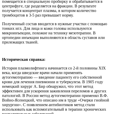
помещается в специальную пробирку и обрабатывается в
центрифуге, где разделяется на фракции. В результате
получается концентрат плазмы, в котором количество
тромбоцитов в 3-5 раз превышает норму.
Полученный состав вводится в нужные участки с помощью
тонких игл. Для лица и кожи головы используются
микроинъекции, похожие на технику мезотерапии. В
ортопедии инъекции выполняются в область суставов или
прилежащих тканей.
Историческая справка:
История плазмолифтинга начинается со 2-й половины XIX
века, когда шведские врачи начали применять
аутогемотерапию — введение пациенту его собственной
крови для лечения пневмонии и туберкулеза. В 1905 году
немецкий хирург А. Бир обнаружил, что этот метод
эффективен для ускорения заживления переломов и других
патологий. В России метод аутогемотерапии применял В.Ф.
Войно-Ясенецкий, что описано им в труде «Очерки гнойной
хирургии». С появлением антибиотиков метод стали
использовать как вспомогательный в терапии хронических
воспалительных заболеваний.