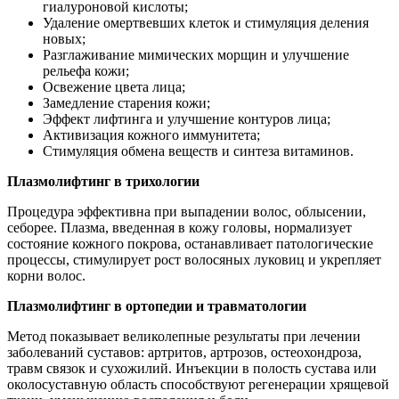
гиалуроновой кислоты;
Удаление омертвевших клеток и стимуляция деления
новых;
Разглаживание мимических морщин и улучшение
рельефа кожи;
Освежение цвета лица;
Замедление старения кожи;
Эффект лифтинга и улучшение контуров лица;
Активизация кожного иммунитета;
Стимуляция обмена веществ и синтеза витаминов.
Плазмолифтинг в трихологии
Процедура эффективна при выпадении волос, облысении,
себорее. Плазма, введенная в кожу головы, нормализует
состояние кожного покрова, останавливает патологические
процессы, стимулирует рост волосяных луковиц и укрепляет
корни волос.
Плазмолифтинг в ортопедии и травматологии
Метод показывает великолепные результаты при лечении
заболеваний суставов: артритов, артрозов, остеохондроза,
травм связок и сухожилий. Инъекции в полость сустава или
околосуставную область способствуют регенерации хрящевой