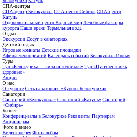
Белокуриха
Катунь
СПА-центры
СПА-центр Белокуриха
СПА-центр Сибирь
СПА-центр
Катунь
Оздоровительный центр Водный мир
Лечебные факторы
курорта
Наши врачи
Термальная вода
Отдых
Экскурсии
Досуг в санаториях
Детский отдых
Игровые комнаты
Детские площадки
Афиша мероприятий
Календарь событий
Белокуриха Горная
Туры
Тур «Белокуриха — сила источников»
Тур «Путешествие к
здоровью»
Акции
О нас
О курорте
Сеть санаториев «Курорт Белокуриха»
Санатории
Санаторий «Белокуриха»
Санаторий «Катунь»
Санаторий
«Сибирь»
Бизнес
Конференц-залы в Белокурихе
Реквизиты
Партнерам
Акционерам
Фото и видео
Видеогалерея
Фотоальбом