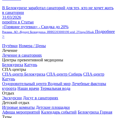
В Белокурихе заработал санаторий для тех, кто не хочет жить
в санатории
31/03/2026
перейти в Статьи
«Горящие путевки» - Скидка до 20%
Подробнее
Реклама. АО «Курорт Белокуриха» ИНН2203000190 erid: 2Vtzqw5Hxak
>
Путёвки
Номера / Цены
Лечение
Лечение в санаториях
Центры превентивной медицины
Белокуриха
Катунь
СПА-центры
СПА-центр Белокуриха
СПА-центр Сибирь
СПА-центр
Катунь
Оздоровительный центр Водный мир
Лечебные факторы
курорта
Наши врачи
Термальная вода
Отдых
Экскурсии
Досуг в санаториях
Детский отдых
Игровые комнаты
Детские площадки
Афиша мероприятий
Календарь событий
Белокуриха Горная
Туры