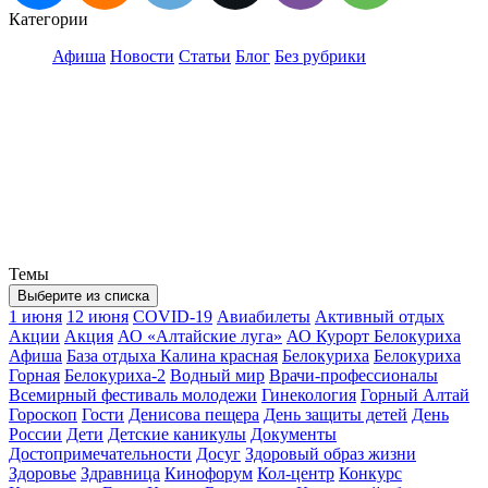
Категории
Афиша
Новости
Статьи
Блог
Без рубрики
Темы
Выберите из списка
1 июня
12 июня
COVID-19
Авиабилеты
Активный отдых
Акции
Акция
АО «Алтайские луга»
АО Курорт Белокуриха
Афиша
База отдыха Калина красная
Белокуриха
Белокуриха
Горная
Белокуриха-2
Водный мир
Врачи-профессионалы
Всемирный фестиваль молодежи
Гинекология
Горный Алтай
Гороскоп
Гости
Денисова пещера
День защиты детей
День
России
Дети
Детские каникулы
Документы
Достопримечательности
Досуг
Здоровый образ жизни
Здоровье
Здравница
Кинофорум
Кол-центр
Конкурс