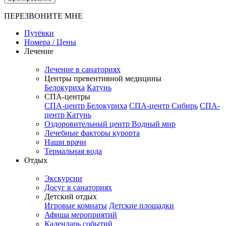
ПЕРЕЗВОНИТЕ МНЕ
Путёвки
Номера / Цены
Лечение
Лечение в санаториях
Центры превентивной медицины
Белокуриха
Катунь
СПА-центры
СПА-центр Белокуриха
СПА-центр Сибирь
СПА-
центр Катунь
Оздоровительный центр Водный мир
Лечебные факторы курорта
Наши врачи
Термальная вода
Отдых
Экскурсии
Досуг в санаториях
Детский отдых
Игровые комнаты
Детские площадки
Афиша мероприятий
Календарь событий