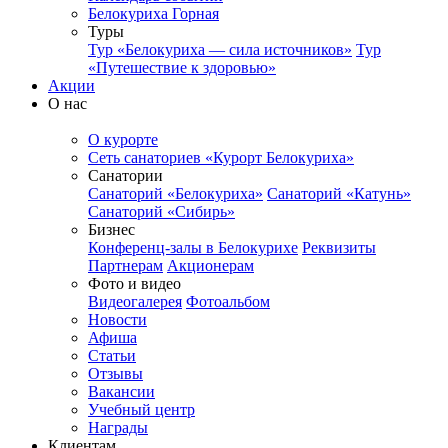
Белокуриха Горная
Туры
Тур «Белокуриха — сила источников»
Тур
«Путешествие к здоровью»
Акции
О нас
О курорте
Сеть санаториев «Курорт Белокуриха»
Санатории
Санаторий «Белокуриха»
Санаторий «Катунь»
Санаторий «Сибирь»
Бизнес
Конференц-залы в Белокурихе
Реквизиты
Партнерам
Акционерам
Фото и видео
Видеогалерея
Фотоальбом
Новости
Афиша
Статьи
Отзывы
Вакансии
Учебный центр
Награды
Клиентам