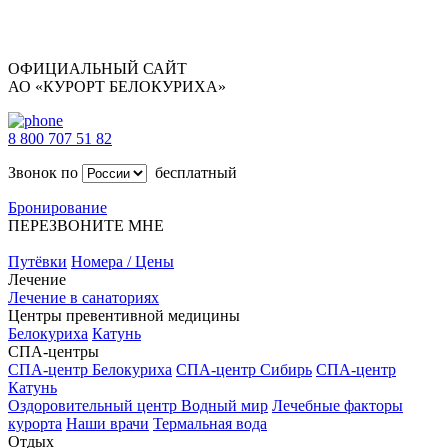
ОФИЦИАЛЬНЫЙ САЙТ
АО «КУРОРТ БЕЛОКУРИХА»
8 800 707 51 82
Звонок по
бесплатный
Бронирование
ПЕРЕЗВОНИТЕ МНЕ
Путёвки
Номера / Цены
Лечение
Лечение в санаториях
Центры превентивной медицины
Белокуриха
Катунь
СПА-центры
СПА-центр Белокуриха
СПА-центр Сибирь
СПА-центр
Катунь
Оздоровительный центр Водный мир
Лечебные факторы
курорта
Наши врачи
Термальная вода
Отдых