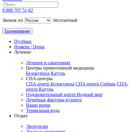
8 800 707 51 82
Звонок по
бесплатный
Бронирование
Путёвки
Номера / Цены
Лечение
Лечение в санаториях
Центры превентивной медицины
Белокуриха
Катунь
СПА-центры
СПА-центр Белокуриха
СПА-центр Сибирь
СПА-
центр Катунь
Оздоровительный центр Водный мир
Лечебные факторы курорта
Наши врачи
Термальная вода
Отдых
Экскурсии
Досуг в санаториях