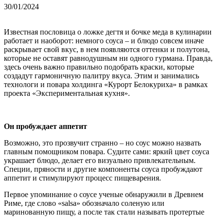
30/01/2024
Известная пословица о ложке дегтя и бочке меда в кулинарии
работает и наоборот: немного соуса – и блюдо совсем иначе
раскрывает свой вкус, в нем появляются оттенки и полутона,
которые не оставят равнодушным ни одного гурмана. Правда,
здесь очень важно правильно подобрать краски, которые
создадут гармоничную палитру вкуса. Этим и занимались
технологи и повара холдинга «Курорт Белокуриха» в рамках
проекта «Экспериментальная кухня».
Он пробуждает аппетит
Возможно, это прозвучит странно – но соус можно назвать
главным помощником повара. Судите сами: яркий цвет соуса
украшает блюдо, делает его визуально привлекательным.
Специи, пряности и другие компоненты соуса пробуждают
аппетит и стимулируют процесс пищеварения.
Первое упоминание о соусе ученые обнаружили в Древнем
Риме, где слово «salsa» обозначало соленую или
маринованную пищу, а после так стали называть протертые