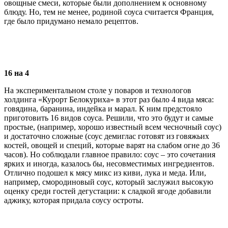
овощные смеси, которые были дополнением к основному
блюду. Но, тем не менее, родиной соуса считается Франция,
где было придумано немало рецептов.
16 на 4
На экспериментальном столе у поваров и технологов
холдинга «Курорт Белокуриха» в этот раз было 4 вида мяса:
говядина, баранина, индейка и марал. К ним предстояло
приготовить 16 видов соуса. Решили, что это будут и самые
простые, (например, хорошо известный всем чесночный соус)
и достаточно сложные (соус демиглас готовят из говяжьих
костей, овощей и специй, которые варят на слабом огне до 36
часов). Но соблюдали главное правило: соус – это сочетания
ярких и иногда, казалось бы, несовместимых ингредиентов.
Отлично подошел к мясу микс из киви, лука и меда. Или,
например, смородиновый соус, который заслужил высокую
оценку среди гостей дегустации: к сладкой ягоде добавили
аджику, которая придала соусу остроты.