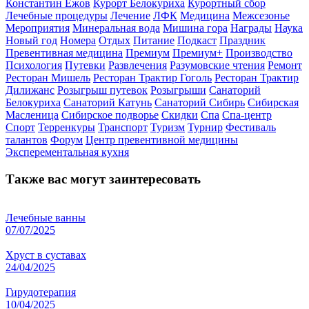
Константин Ежов
Курорт Белокуриха
Курортный сбор
Лечебные процедуры
Лечение
ЛФК
Медицина
Межсезонье
Мероприятия
Минеральная вода
Мишина гора
Награды
Наука
Новый год
Номера
Отдых
Питание
Подкаст
Праздник
Превентивная медицина
Премиум
Премиум+
Производство
Психология
Путевки
Развлечения
Разумовские чтения
Ремонт
Ресторан Мишель
Ресторан Трактир Гоголь
Ресторан Трактир
Дилижанс
Розыгрыш путевок
Розыгрыши
Санаторий
Белокуриха
Санаторий Катунь
Санаторий Сибирь
Сибирская
Масленица
Сибирское подворье
Скидки
Спа
Спа-центр
Спорт
Терренкуры
Транспорт
Туризм
Турнир
Фестиваль
талантов
Форум
Центр превентивной медицины
Эксперементальная кухня
Также вас могут заинтересовать
Лечебные ванны
07/07/2025
Хруст в суставах
24/04/2025
Гирудотерапия
10/04/2025