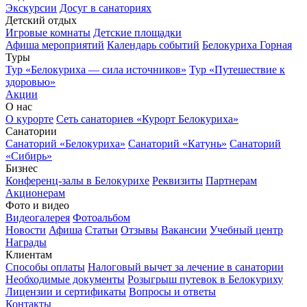
Экскурсии
Досуг в санаториях
Детский отдых
Игровые комнаты
Детские площадки
Афиша мероприятий
Календарь событий
Белокуриха Горная
Туры
Тур «Белокуриха — сила источников»
Тур «Путешествие к
здоровью»
Акции
О нас
О курорте
Сеть санаториев «Курорт Белокуриха»
Санатории
Санаторий «Белокуриха»
Санаторий «Катунь»
Санаторий
«Сибирь»
Бизнес
Конференц-залы в Белокурихе
Реквизиты
Партнерам
Акционерам
Фото и видео
Видеогалерея
Фотоальбом
Новости
Афиша
Статьи
Отзывы
Вакансии
Учебный центр
Награды
Клиентам
Способы оплаты
Налоговый вычет за лечение в санатории
Необходимые документы
Розыгрыш путевок в Белокуриху
Лицензии и сертификаты
Вопросы и ответы
Контакты