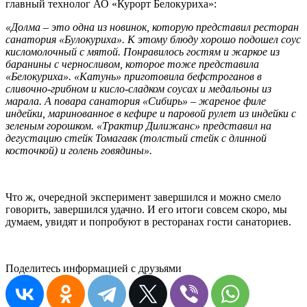
главный технолог АО «Курорт Белокуриха»:
«Долма – это одна из новинок, которую представил ресторан
санатория «Булокуриха». К этому блюду хорошо подошел соус
кисломолочный с мятой. Понравилось гостям и жаркое из
баранины с черносливом, которое тоже представила
«Белокуриха». «Катунь» приготовила бефстроганов в
сливочно-грибном и кисло-сладком соусах и медальоны из
марала. А повара санатория «Сибирь» – жареное филе
индейки, маринованное в кефире и паровой рулет из индейки с
зеленым горошком. «Трактир Дилижанс» представил на
дегустацию стейк Томагавк (толстый стейк с длинной
косточкой) и голень говядины».
Что ж, очередной эксперимент завершился и можно смело
говорить, завершился удачно. И его итоги совсем скоро, мы
думаем, увидят и попробуют в ресторанах гости санаториев.
Поделитесь информацией с друзьями