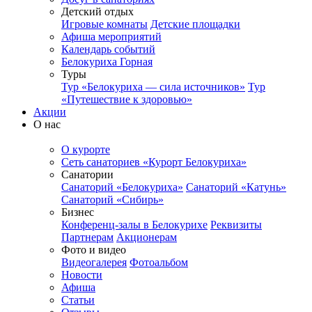
Детский отдых
Игровые комнаты
Детские площадки
Афиша мероприятий
Календарь событий
Белокуриха Горная
Туры
Тур «Белокуриха — сила источников»
Тур
«Путешествие к здоровью»
Акции
О нас
О курорте
Сеть санаториев «Курорт Белокуриха»
Санатории
Санаторий «Белокуриха»
Санаторий «Катунь»
Санаторий «Сибирь»
Бизнес
Конференц-залы в Белокурихе
Реквизиты
Партнерам
Акционерам
Фото и видео
Видеогалерея
Фотоальбом
Новости
Афиша
Статьи