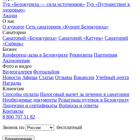
Тур «Белокуриха — сила источников»
Тур «Путешествие к
здоровью»
Акции
О нас
О курорте
Сеть санаториев «Курорт Белокуриха»
Санатории
Санаторий «Белокуриха»
Санаторий «Катунь»
Санаторий
«Сибирь»
Бизнес
Конференц-залы в Белокурихе
Реквизиты
Партнерам
Акционерам
Фото и видео
Видеогалерея
Фотоальбом
Новости
Афиша
Статьи
Отзывы
Вакансии
Учебный центр
Награды
Клиентам
Способы оплаты
Налоговый вычет за лечение в санатории
Необходимые документы
Розыгрыш путевок в Белокуриху
Лицензии и сертификаты
Вопросы и ответы
Контакты
8 800 707 51 82
Звонок по
бесплатный
Бронирование