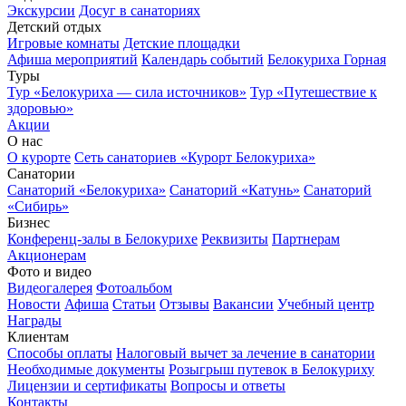
Экскурсии
Досуг в санаториях
Детский отдых
Игровые комнаты
Детские площадки
Афиша мероприятий
Календарь событий
Белокуриха Горная
Туры
Тур «Белокуриха — сила источников»
Тур «Путешествие к
здоровью»
Акции
О нас
О курорте
Сеть санаториев «Курорт Белокуриха»
Санатории
Санаторий «Белокуриха»
Санаторий «Катунь»
Санаторий
«Сибирь»
Бизнес
Конференц-залы в Белокурихе
Реквизиты
Партнерам
Акционерам
Фото и видео
Видеогалерея
Фотоальбом
Новости
Афиша
Статьи
Отзывы
Вакансии
Учебный центр
Награды
Клиентам
Способы оплаты
Налоговый вычет за лечение в санатории
Необходимые документы
Розыгрыш путевок в Белокуриху
Лицензии и сертификаты
Вопросы и ответы
Контакты