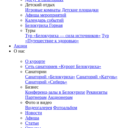
Детский отдых
Игровые комнаты
Детские площадки
Афиша мероприятий
Календарь событий
Белокуриха Горная
Туры
Тур «Белокуриха — сила источников»
Тур
«Путешествие к здоровью»
Акции
О нас
О курорте
Сеть санаториев «Курорт Белокуриха»
Санатории
Санаторий «Белокуриха»
Санаторий «Катунь»
Санаторий «Сибирь»
Бизнес
Конференц-залы в Белокурихе
Реквизиты
Партнерам
Акционерам
Фото и видео
Видеогалерея
Фотоальбом
Новости
Афиша
Статьи