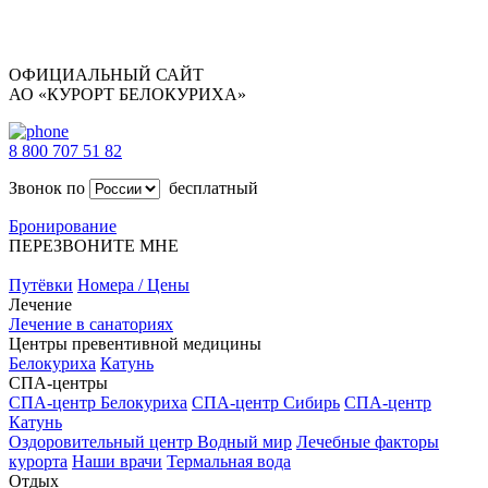
ОФИЦИАЛЬНЫЙ САЙТ
АО «КУРОРТ БЕЛОКУРИХА»
8 800 707 51 82
Звонок по
бесплатный
Бронирование
ПЕРЕЗВОНИТЕ МНЕ
Путёвки
Номера / Цены
Лечение
Лечение в санаториях
Центры превентивной медицины
Белокуриха
Катунь
СПА-центры
СПА-центр Белокуриха
СПА-центр Сибирь
СПА-центр
Катунь
Оздоровительный центр Водный мир
Лечебные факторы
курорта
Наши врачи
Термальная вода
Отдых