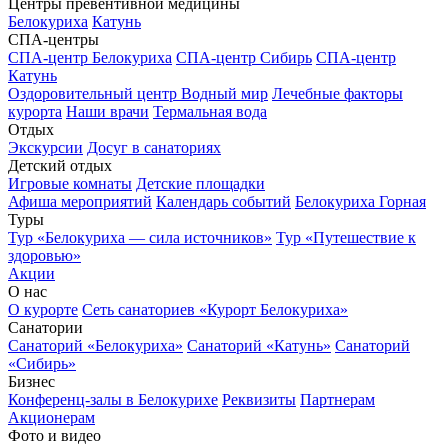
Центры превентивной медицины
Белокуриха
Катунь
СПА-центры
СПА-центр Белокуриха
СПА-центр Сибирь
СПА-центр
Катунь
Оздоровительный центр Водный мир
Лечебные факторы
курорта
Наши врачи
Термальная вода
Отдых
Экскурсии
Досуг в санаториях
Детский отдых
Игровые комнаты
Детские площадки
Афиша мероприятий
Календарь событий
Белокуриха Горная
Туры
Тур «Белокуриха — сила источников»
Тур «Путешествие к
здоровью»
Акции
О нас
О курорте
Сеть санаториев «Курорт Белокуриха»
Санатории
Санаторий «Белокуриха»
Санаторий «Катунь»
Санаторий
«Сибирь»
Бизнес
Конференц-залы в Белокурихе
Реквизиты
Партнерам
Акционерам
Фото и видео