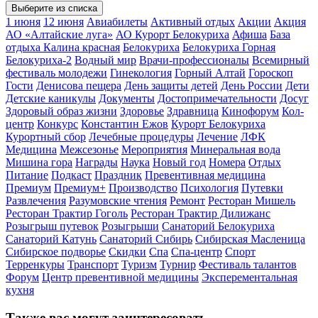
Выберите из списка
1 июня
12 июня
Авиабилеты
Активный отдых
Акции
Акция
АО «Алтайские луга»
АО Курорт Белокуриха
Афиша
База
отдыха Калина красная
Белокуриха
Белокуриха Горная
Белокуриха-2
Водный мир
Врачи-профессионалы
Всемирный
фестиваль молодежи
Гинекология
Горный Алтай
Гороскоп
Гости
Денисова пещера
День защиты детей
День России
Дети
Детские каникулы
Документы
Достопримечательности
Досуг
Здоровый образ жизни
Здоровье
Здравница
Кинофорум
Кол-
центр
Конкурс
Константин Ежов
Курорт Белокуриха
Курортный сбор
Лечебные процедуры
Лечение
ЛФК
Медицина
Межсезонье
Мероприятия
Минеральная вода
Мишина гора
Награды
Наука
Новый год
Номера
Отдых
Питание
Подкаст
Праздник
Превентивная медицина
Премиум
Премиум+
Производство
Психология
Путевки
Развлечения
Разумовские чтения
Ремонт
Ресторан Мишель
Ресторан Трактир Гоголь
Ресторан Трактир Дилижанс
Розыгрыш путевок
Розыгрыши
Санаторий Белокуриха
Санаторий Катунь
Санаторий Сибирь
Сибирская Масленица
Сибирское подворье
Скидки
Спа
Спа-центр
Спорт
Терренкуры
Транспорт
Туризм
Турнир
Фестиваль талантов
Форум
Центр превентивной медицины
Эксперементальная
кухня
Также вас могут заинтересовать