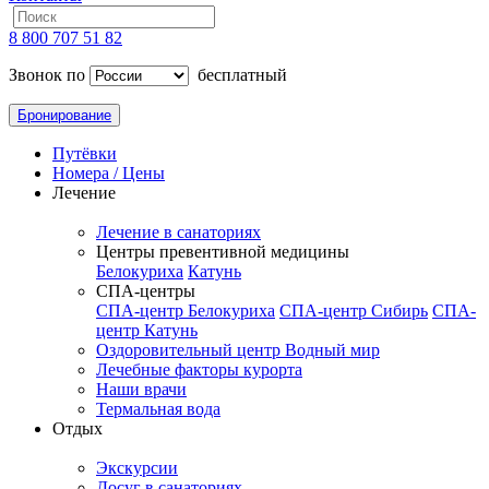
8 800 707 51 82
Звонок по
бесплатный
Бронирование
Путёвки
Номера / Цены
Лечение
Лечение в санаториях
Центры превентивной медицины
Белокуриха
Катунь
СПА-центры
СПА-центр Белокуриха
СПА-центр Сибирь
СПА-
центр Катунь
Оздоровительный центр Водный мир
Лечебные факторы курорта
Наши врачи
Термальная вода
Отдых
Экскурсии
Досуг в санаториях