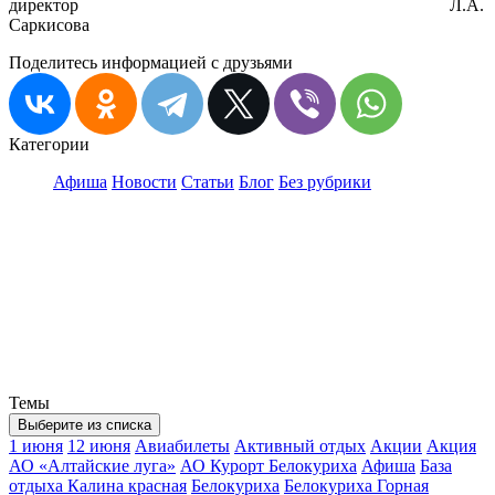
директор Л.А.
Саркисова
Поделитесь информацией с друзьями
Категории
Афиша
Новости
Статьи
Блог
Без рубрики
Темы
Выберите из списка
1 июня
12 июня
Авиабилеты
Активный отдых
Акции
Акция
АО «Алтайские луга»
АО Курорт Белокуриха
Афиша
База
отдыха Калина красная
Белокуриха
Белокуриха Горная