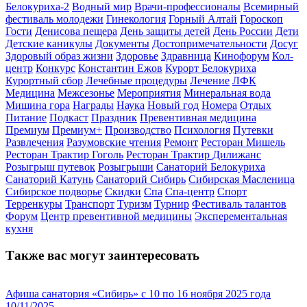
Белокуриха-2
Водный мир
Врачи-профессионалы
Всемирный
фестиваль молодежи
Гинекология
Горный Алтай
Гороскоп
Гости
Денисова пещера
День защиты детей
День России
Дети
Детские каникулы
Документы
Достопримечательности
Досуг
Здоровый образ жизни
Здоровье
Здравница
Кинофорум
Кол-
центр
Конкурс
Константин Ежов
Курорт Белокуриха
Курортный сбор
Лечебные процедуры
Лечение
ЛФК
Медицина
Межсезонье
Мероприятия
Минеральная вода
Мишина гора
Награды
Наука
Новый год
Номера
Отдых
Питание
Подкаст
Праздник
Превентивная медицина
Премиум
Премиум+
Производство
Психология
Путевки
Развлечения
Разумовские чтения
Ремонт
Ресторан Мишель
Ресторан Трактир Гоголь
Ресторан Трактир Дилижанс
Розыгрыш путевок
Розыгрыши
Санаторий Белокуриха
Санаторий Катунь
Санаторий Сибирь
Сибирская Масленица
Сибирское подворье
Скидки
Спа
Спа-центр
Спорт
Терренкуры
Транспорт
Туризм
Турнир
Фестиваль талантов
Форум
Центр превентивной медицины
Эксперементальная
кухня
Также вас могут заинтересовать
Афиша санатория «Сибирь» с 10 по 16 ноября 2025 года
10/11/2025