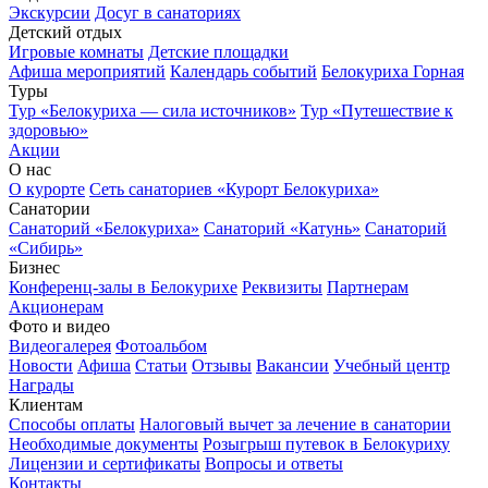
Экскурсии
Досуг в санаториях
Детский отдых
Игровые комнаты
Детские площадки
Афиша мероприятий
Календарь событий
Белокуриха Горная
Туры
Тур «Белокуриха — сила источников»
Тур «Путешествие к
здоровью»
Акции
О нас
О курорте
Сеть санаториев «Курорт Белокуриха»
Санатории
Санаторий «Белокуриха»
Санаторий «Катунь»
Санаторий
«Сибирь»
Бизнес
Конференц-залы в Белокурихе
Реквизиты
Партнерам
Акционерам
Фото и видео
Видеогалерея
Фотоальбом
Новости
Афиша
Статьи
Отзывы
Вакансии
Учебный центр
Награды
Клиентам
Способы оплаты
Налоговый вычет за лечение в санатории
Необходимые документы
Розыгрыш путевок в Белокуриху
Лицензии и сертификаты
Вопросы и ответы
Контакты