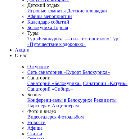
Детский отдых
Игровые комнаты
Детские площадки
Афиша мероприятий
Календарь событий
Белокуриха Горная
Туры
Тур «Белокуриха — сила источников»
Тур
«Путешествие к здоровью»
Акции
О нас
О курорте
Сеть санаториев «Курорт Белокуриха»
Санатории
Санаторий «Белокуриха»
Санаторий «Катунь»
Санаторий «Сибирь»
Бизнес
Конференц-залы в Белокурихе
Реквизиты
Партнерам
Акционерам
Фото и видео
Видеогалерея
Фотоальбом
Новости
Афиша
Статьи