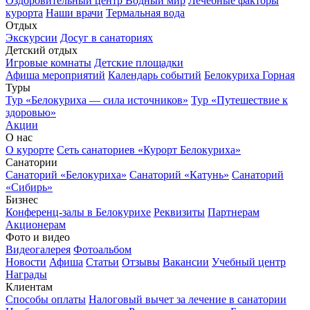
Оздоровительный центр Водный мир
Лечебные факторы
курорта
Наши врачи
Термальная вода
Отдых
Экскурсии
Досуг в санаториях
Детский отдых
Игровые комнаты
Детские площадки
Афиша мероприятий
Календарь событий
Белокуриха Горная
Туры
Тур «Белокуриха — сила источников»
Тур «Путешествие к
здоровью»
Акции
О нас
О курорте
Сеть санаториев «Курорт Белокуриха»
Санатории
Санаторий «Белокуриха»
Санаторий «Катунь»
Санаторий
«Сибирь»
Бизнес
Конференц-залы в Белокурихе
Реквизиты
Партнерам
Акционерам
Фото и видео
Видеогалерея
Фотоальбом
Новости
Афиша
Статьи
Отзывы
Вакансии
Учебный центр
Награды
Клиентам
Способы оплаты
Налоговый вычет за лечение в санатории