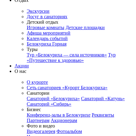
Отдых
Экскурсии
Досуг в санаториях
Детский отдых
Игровые комнаты
Детские площадки
Афиша мероприятий
Календарь событий
Белокуриха Горная
Туры
Тур «Белокуриха — сила источников»
Тур
«Путешествие к здоровью»
Акции
О нас
О курорте
Сеть санаториев «Курорт Белокуриха»
Санатории
Санаторий «Белокуриха»
Санаторий «Катунь»
Санаторий «Сибирь»
Бизнес
Конференц-залы в Белокурихе
Реквизиты
Партнерам
Акционерам
Фото и видео
Видеогалерея
Фотоальбом