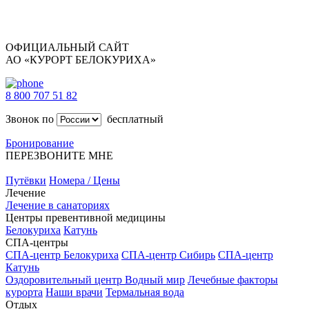
ОФИЦИАЛЬНЫЙ САЙТ
АО «КУРОРТ БЕЛОКУРИХА»
8 800 707 51 82
Звонок по
бесплатный
Бронирование
ПЕРЕЗВОНИТЕ МНЕ
Путёвки
Номера / Цены
Лечение
Лечение в санаториях
Центры превентивной медицины
Белокуриха
Катунь
СПА-центры
СПА-центр Белокуриха
СПА-центр Сибирь
СПА-центр
Катунь
Оздоровительный центр Водный мир
Лечебные факторы
курорта
Наши врачи
Термальная вода
Отдых