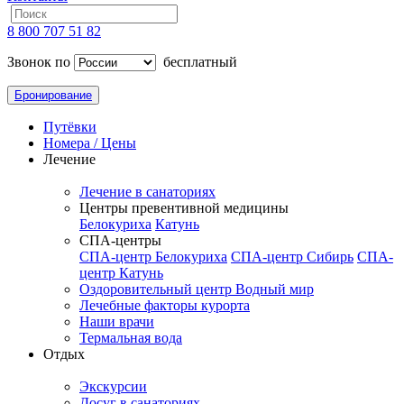
8 800 707 51 82
Звонок по
бесплатный
Бронирование
Путёвки
Номера / Цены
Лечение
Лечение в санаториях
Центры превентивной медицины
Белокуриха
Катунь
СПА-центры
СПА-центр Белокуриха
СПА-центр Сибирь
СПА-
центр Катунь
Оздоровительный центр Водный мир
Лечебные факторы курорта
Наши врачи
Термальная вода
Отдых
Экскурсии
Досуг в санаториях