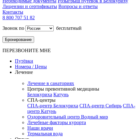
Необходимые документы
Розыгрыш путевок в Белокуриху
Лицензии и сертификаты
Вопросы и ответы
Контакты
8 800 707 51 82
Звонок по
бесплатный
Бронирование
ПЕРЕЗВОНИТЕ МНЕ
Путёвки
Номера / Цены
Лечение
Лечение в санаториях
Центры превентивной медицины
Белокуриха
Катунь
СПА-центры
СПА-центр Белокуриха
СПА-центр Сибирь
СПА-
центр Катунь
Оздоровительный центр Водный мир
Лечебные факторы курорта
Наши врачи
Термальная вода