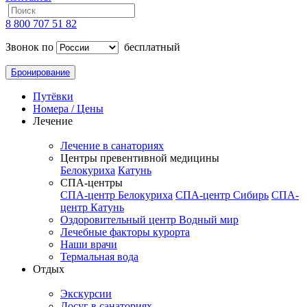
8 800 707 51 82
Звонок по
бесплатный
Бронирование
Путёвки
Номера / Цены
Лечение
Лечение в санаториях
Центры превентивной медицины
Белокуриха
Катунь
СПА-центры
СПА-центр Белокуриха
СПА-центр Сибирь
СПА-
центр Катунь
Оздоровительный центр Водный мир
Лечебные факторы курорта
Наши врачи
Термальная вода
Отдых
Экскурсии
Досуг в санаториях