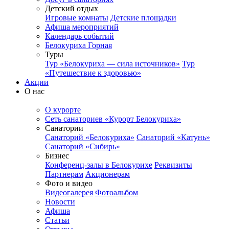
Детский отдых
Игровые комнаты
Детские площадки
Афиша мероприятий
Календарь событий
Белокуриха Горная
Туры
Тур «Белокуриха — сила источников»
Тур
«Путешествие к здоровью»
Акции
О нас
О курорте
Сеть санаториев «Курорт Белокуриха»
Санатории
Санаторий «Белокуриха»
Санаторий «Катунь»
Санаторий «Сибирь»
Бизнес
Конференц-залы в Белокурихе
Реквизиты
Партнерам
Акционерам
Фото и видео
Видеогалерея
Фотоальбом
Новости
Афиша
Статьи