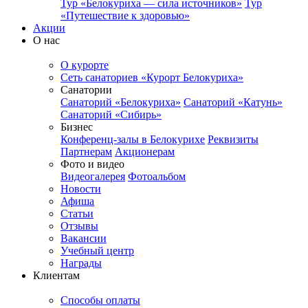
Тур «Белокуриха — сила источников»
Тур
«Путешествие к здоровью»
Акции
О нас
О курорте
Сеть санаториев «Курорт Белокуриха»
Санатории
Санаторий «Белокуриха»
Санаторий «Катунь»
Санаторий «Сибирь»
Бизнес
Конференц-залы в Белокурихе
Реквизиты
Партнерам
Акционерам
Фото и видео
Видеогалерея
Фотоальбом
Новости
Афиша
Статьи
Отзывы
Вакансии
Учебный центр
Награды
Клиентам
Способы оплаты