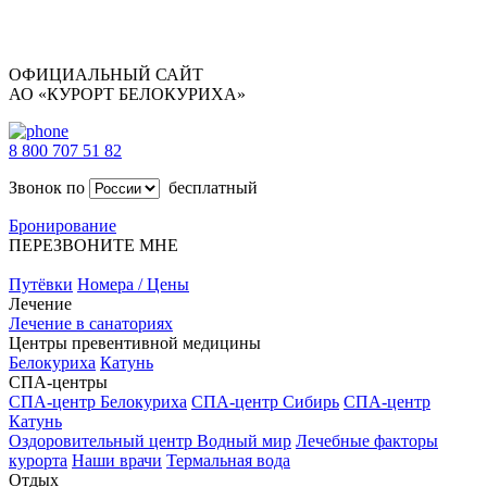
ОФИЦИАЛЬНЫЙ САЙТ
АО «КУРОРТ БЕЛОКУРИХА»
8 800 707 51 82
Звонок по
бесплатный
Бронирование
ПЕРЕЗВОНИТЕ МНЕ
Путёвки
Номера / Цены
Лечение
Лечение в санаториях
Центры превентивной медицины
Белокуриха
Катунь
СПА-центры
СПА-центр Белокуриха
СПА-центр Сибирь
СПА-центр
Катунь
Оздоровительный центр Водный мир
Лечебные факторы
курорта
Наши врачи
Термальная вода
Отдых