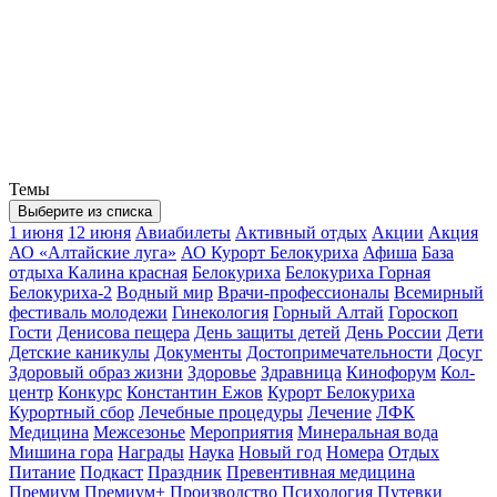
Темы
Выберите из списка
1 июня
12 июня
Авиабилеты
Активный отдых
Акции
Акция
АО «Алтайские луга»
АО Курорт Белокуриха
Афиша
База
отдыха Калина красная
Белокуриха
Белокуриха Горная
Белокуриха-2
Водный мир
Врачи-профессионалы
Всемирный
фестиваль молодежи
Гинекология
Горный Алтай
Гороскоп
Гости
Денисова пещера
День защиты детей
День России
Дети
Детские каникулы
Документы
Достопримечательности
Досуг
Здоровый образ жизни
Здоровье
Здравница
Кинофорум
Кол-
центр
Конкурс
Константин Ежов
Курорт Белокуриха
Курортный сбор
Лечебные процедуры
Лечение
ЛФК
Медицина
Межсезонье
Мероприятия
Минеральная вода
Мишина гора
Награды
Наука
Новый год
Номера
Отдых
Питание
Подкаст
Праздник
Превентивная медицина
Премиум
Премиум+
Производство
Психология
Путевки