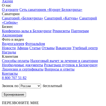
Акции
О нас
О курорте
Сеть санаториев «Курорт Белокуриха»
Санатории
Санаторий «Белокуриха»
Санаторий «Катунь»
Санаторий
«Сибирь»
Бизнес
Конференц-залы в Белокурихе
Реквизиты
Партнерам
Акционерам
Фото и видео
Видеогалерея
Фотоальбом
Новости
Афиша
Статьи
Отзывы
Вакансии
Учебный центр
Награды
Клиентам
Способы оплаты
Налоговый вычет за лечение в санатории
Необходимые документы
Розыгрыш путевок в Белокуриху
Лицензии и сертификаты
Вопросы и ответы
Контакты
8 800 707 51 82
Звонок по
бесплатный
Бронирование
ПЕРЕЗВОНИТЕ МНЕ