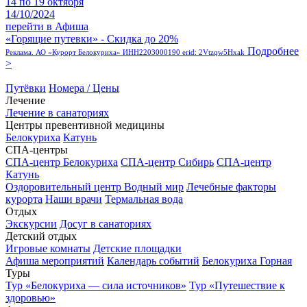
14 по 19 октября
14/10/2024
перейти в Афиша
«Горящие путевки» - Скидка до 20%
Подробнее
Реклама. АО «Курорт Белокуриха» ИНН2203000190 erid: 2Vtzqw5Hxak
>
Путёвки
Номера / Цены
Лечение
Лечение в санаториях
Центры превентивной медицины
Белокуриха
Катунь
СПА-центры
СПА-центр Белокуриха
СПА-центр Сибирь
СПА-центр
Катунь
Оздоровительный центр Водный мир
Лечебные факторы
курорта
Наши врачи
Термальная вода
Отдых
Экскурсии
Досуг в санаториях
Детский отдых
Игровые комнаты
Детские площадки
Афиша мероприятий
Календарь событий
Белокуриха Горная
Туры
Тур «Белокуриха — сила источников»
Тур «Путешествие к
здоровью»