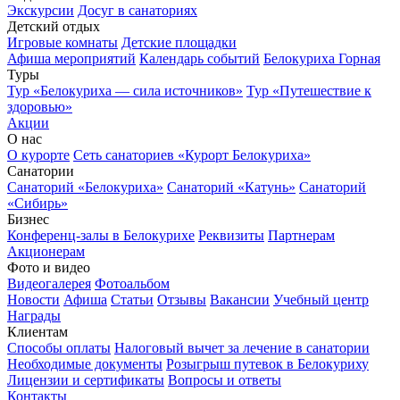
Экскурсии
Досуг в санаториях
Детский отдых
Игровые комнаты
Детские площадки
Афиша мероприятий
Календарь событий
Белокуриха Горная
Туры
Тур «Белокуриха — сила источников»
Тур «Путешествие к
здоровью»
Акции
О нас
О курорте
Сеть санаториев «Курорт Белокуриха»
Санатории
Санаторий «Белокуриха»
Санаторий «Катунь»
Санаторий
«Сибирь»
Бизнес
Конференц-залы в Белокурихе
Реквизиты
Партнерам
Акционерам
Фото и видео
Видеогалерея
Фотоальбом
Новости
Афиша
Статьи
Отзывы
Вакансии
Учебный центр
Награды
Клиентам
Способы оплаты
Налоговый вычет за лечение в санатории
Необходимые документы
Розыгрыш путевок в Белокуриху
Лицензии и сертификаты
Вопросы и ответы
Контакты