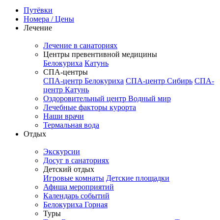
Путёвки
Номера / Цены
Лечение
Лечение в санаториях
Центры превентивной медицины
Белокуриха
Катунь
СПА-центры
СПА-центр Белокуриха
СПА-центр Сибирь
СПА-
центр Катунь
Оздоровительный центр Водный мир
Лечебные факторы курорта
Наши врачи
Термальная вода
Отдых
Экскурсии
Досуг в санаториях
Детский отдых
Игровые комнаты
Детские площадки
Афиша мероприятий
Календарь событий
Белокуриха Горная
Туры