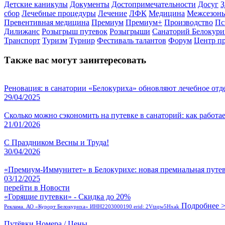
Детские каникулы
Документы
Достопримечательности
Досуг
З
сбор
Лечебные процедуры
Лечение
ЛФК
Медицина
Межсезонь
Превентивная медицина
Премиум
Премиум+
Производство
Пс
Дилижанс
Розыгрыш путевок
Розыгрыши
Санаторий Белокури
Транспорт
Туризм
Турнир
Фестиваль талантов
Форум
Центр п
Также вас могут заинтересовать
Реновация: в санатории «Белокуриха» обновляют лечебное отд
29/04/2025
Сколько можно сэкономить на путевке в санаторий: как работа
21/01/2026
С Праздником Весны и Труда!
30/04/2026
«Премиум-Иммунитет» в Белокурихе: новая премиальная путевк
03/12/2025
перейти в Новости
«Горящие путевки» - Скидка до 20%
Подробнее 
Реклама. АО «Курорт Белокуриха» ИНН2203000190 erid: 2Vtzqw5Hxak
Путёвки
Номера / Цены