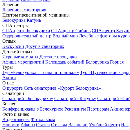
Лечение
Лечение в санаториях
Центры превентивной медицины
Белокуриха
Катунь
СПА-центры
СПА-центр Белокуриха
СПА-центр Сибирь
СПА-центр Катун
Оздоровительный центр Водный мир
Лечебные факторы курор
Отдых
Экскурсии
Досуг в санаториях
Детский отдых
Игровые комнаты
Детские площадки
Афиша мероприятий
Календарь событий
Белокуриха Горная
Туры
Тур «Белокуриха — сила источников»
Тур «Путешествие к здо
Акции
О нас
О курорте
Сеть санаториев «Курорт Белокуриха»
Санатории
Санаторий «Белокуриха»
Санаторий «Катунь»
Санаторий «Си
Бизнес
Конференц-залы в Белокурихе
Реквизиты
Партнерам
Акционе
Фото и видео
Видеогалерея
Фотоальбом
Новости
Афиша
Статьи
Отзывы
Вакансии
Учебный центр
Наг
Клиентам