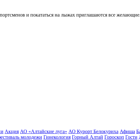
спортсменов и покататься на лыжах приглашаются все желающие
ии
Акция
АО «Алтайские луга»
АО Курорт Белокуриха
Афиша
Б
естиваль молодежи
Гинекология
Горный Алтай
Гороскоп
Гости