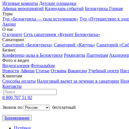
Игровые комнаты
Детские площадки
Афиша мероприятий
Календарь событий
Белокуриха Горная
Туры
Тур «Белокуриха — сила источников»
Тур «Путешествие к здо
Акции
О нас
О курорте
Сеть санаториев «Курорт Белокуриха»
Санатории
Санаторий «Белокуриха»
Санаторий «Катунь»
Санаторий «Си
Бизнес
Конференц-залы в Белокурихе
Реквизиты
Партнерам
Акционе
Фото и видео
Видеогалерея
Фотоальбом
Новости
Афиша
Статьи
Отзывы
Вакансии
Учебный центр
Наг
Клиентам
Способы оплаты
Налоговый вычет за лечение в санатории
Нео
Контакты
8 800 707 51 82
Звонок по
бесплатный
Бронирование
Путёвки