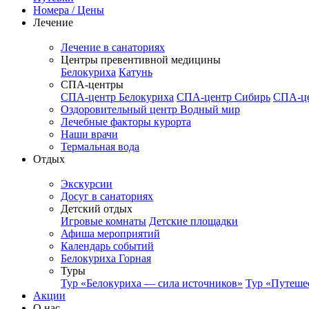
Номера / Цены
Лечение
Лечение в санаториях
Центры превентивной медицины
Белокуриха
Катунь
СПА-центры
СПА-центр Белокуриха
СПА-центр Сибирь
СПА-це
Оздоровительный центр Водный мир
Лечебные факторы курорта
Наши врачи
Термальная вода
Отдых
Экскурсии
Досуг в санаториях
Детский отдых
Игровые комнаты
Детские площадки
Афиша мероприятий
Календарь событий
Белокуриха Горная
Туры
Тур «Белокуриха — сила источников»
Тур «Путеше
Акции
О нас