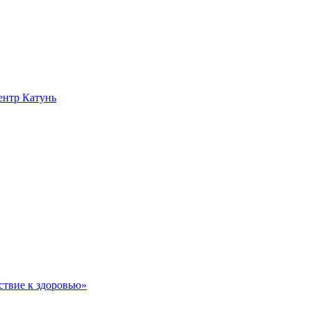
нтр Катунь
ствие к здоровью»