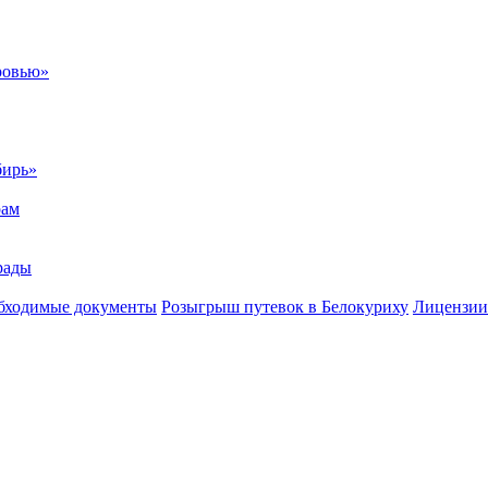
ровью»
бирь»
рам
рады
бходимые документы
Розыгрыш путевок в Белокуриху
Лицензии