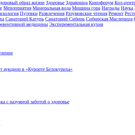
доровый образ жизни
Здоровье
Здравница
Кинофорум
Кол-цент
е
Мероприятия
Минеральная вода
Мишина гора
Награды
Наука
ихология
Путевки
Развлечения
Разумовские чтения
Ремонт
Рест
ха
Санаторий Катунь
Санаторий Сибирь
Сибирская Масленица
ревентивной медицины
Эксперементальная кухня
еление
ет аукцион в «Курорте Белокуриха»
а с разумной заботой о здоровье
>