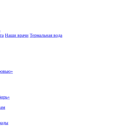
ь
та
Наши врачи
Термальная вода
ровью»
бирь»
рам
рады