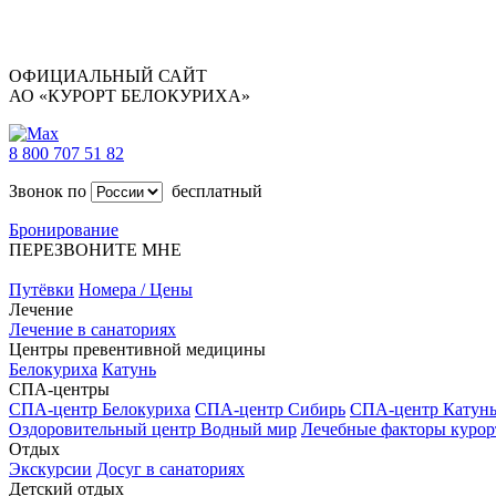
ОФИЦИАЛЬНЫЙ САЙТ
АО «КУРОРТ БЕЛОКУРИХА»
8 800 707 51 82
Звонок по
бесплатный
Бронирование
ПЕРЕЗВОНИТЕ МНЕ
Путёвки
Номера / Цены
Лечение
Лечение в санаториях
Центры превентивной медицины
Белокуриха
Катунь
СПА-центры
СПА-центр Белокуриха
СПА-центр Сибирь
СПА-центр Катун
Оздоровительный центр Водный мир
Лечебные факторы курор
Отдых
Экскурсии
Досуг в санаториях
Детский отдых