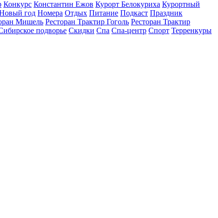
р
Конкурс
Константин Ежов
Курорт Белокуриха
Курортный
Новый год
Номера
Отдых
Питание
Подкаст
Праздник
оран Мишель
Ресторан Трактир Гоголь
Ресторан Трактир
Сибирское подворье
Скидки
Спа
Спа-центр
Спорт
Терренкуры