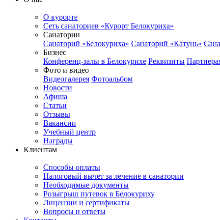
О курорте
Сеть санаториев «Курорт Белокуриха»
Санатории
Санаторий «Белокуриха»
Санаторий «Катунь»
Сана
Бизнес
Конференц-залы в Белокурихе
Реквизиты
Партнера
Фото и видео
Видеогалерея
Фотоальбом
Новости
Афиша
Статьи
Отзывы
Вакансии
Учебный центр
Награды
Клиентам
Способы оплаты
Налоговый вычет за лечение в санатории
Необходимые документы
Розыгрыш путевок в Белокуриху
Лицензии и сертификаты
Вопросы и ответы