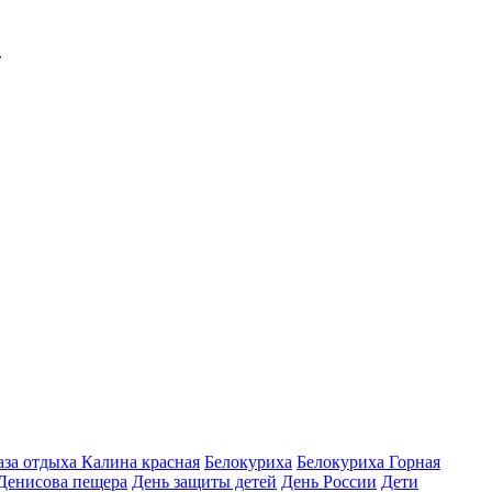
.
аза отдыха Калина красная
Белокуриха
Белокуриха Горная
Денисова пещера
День защиты детей
День России
Дети