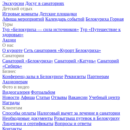
Экскурсии
Досуг в санаториях
Детский отдых
Игровые комнаты
Детские площадки
Афиша мероприятий
Календарь событий
Белокуриха Горная
Туры
Тур «Белокуриха — сила источников»
Тур «Путешествие к
здоровью»
Акции
О нас
О курорте
Сеть санаториев «Курорт Белокуриха»
Санатории
Санаторий «Белокуриха»
Санаторий «Катунь»
Санаторий
«Сибирь»
Бизнес
Конференц-залы в Белокурихе
Реквизиты
Партнерам
Акционерам
Фото и видео
Видеогалерея
Фотоальбом
Новости
Афиша
Статьи
Отзывы
Вакансии
Учебный центр
Награды
Клиентам
Способы оплаты
Налоговый вычет за лечение в санатории
Необходимые документы
Розыгрыш путевок в Белокуриху
Лицензии и сертификаты
Вопросы и ответы
Контакты