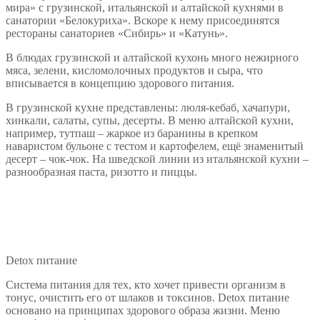
мира» с грузинской, итальянской и алтайской кухнями в
санатории «Белокуриха». Вскоре к нему присоединятся
рестораны санаториев «Сибирь» и «Катунь».
В блюдах грузинской и алтайской кухонь много нежирного
мяса, зелени, кисломолочных продуктов и сыра, что
вписывается в концепцию здорового питания.
В грузинской кухне представлены: люля-кебаб, хачапури,
хинкали, салаты, супы, десерты. В меню алтайской кухни,
например, тутпаш – жаркое из баранины в крепком
наваристом бульоне с тестом и картофелем, ещё знаменитый
десерт – чок-чок. На шведской линии из итальянской кухни –
разнообразная паста, ризотто и пиццы.
Detox питание
Система питания для тех, кто хочет привести организм в
тонус, очистить его от шлаков и токсинов. Detox питание
основано на принципах здорового образа жизни. Меню