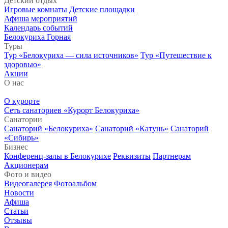
Детский отдых
Игровые комнаты
Детские площадки
Афиша мероприятий
Календарь событий
Белокуриха Горная
Туры
Тур «Белокуриха — сила источников»
Тур «Путешествие к
здоровью»
Акции
О нас
О курорте
Сеть санаториев «Курорт Белокуриха»
Санатории
Санаторий «Белокуриха»
Санаторий «Катунь»
Санаторий
«Сибирь»
Бизнес
Конференц-залы в Белокурихе
Реквизиты
Партнерам
Акционерам
Фото и видео
Видеогалерея
Фотоальбом
Новости
Афиша
Статьи
Отзывы