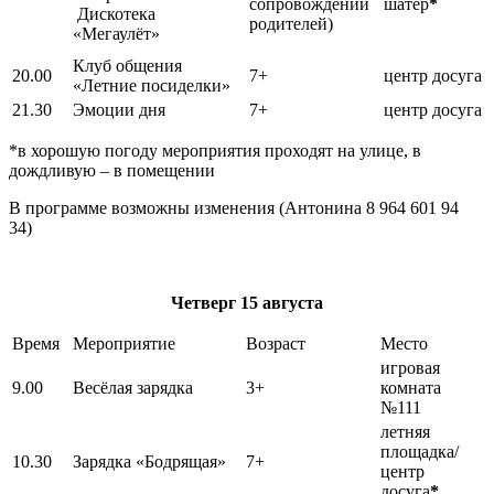
сопровождении
шатер
*
Дискотека
родителей)
«Мегаулёт»
Клуб общения
20.00
7+
центр досуга
«Летние посиделки»
21.30
Эмоции дня
7+
центр досуга
*в хорошую погоду мероприятия проходят на улице, в
дождливую – в помещении
В программе возможны изменения (Антонина 8 964 601 94
34)
Четверг
15 августа
Время
Мероприятие
Возраст
Место
игровая
9.00
Весёлая зарядка
3+
комната
№111
летняя
площадка/
10.30
Зарядка «Бодрящая»
7+
центр
досуга
*