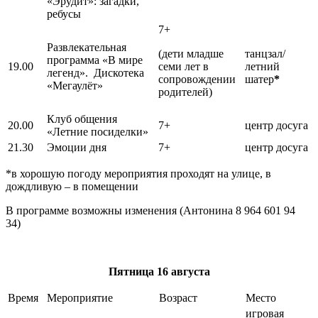
«Эрудит»: загадки,
ребусы
7+
Развлекательная
(дети младше
танцзал/
программа «В мире
19.00
семи лет в
летний
легенд». Дискотека
сопровождении
шатер
*
«Мегаулёт»
родителей)
Клуб общения
20.00
7+
центр досуга
«Летние посиделки»
21.30
Эмоции дня
7+
центр досуга
*в хорошую погоду мероприятия проходят на улице, в
дождливую – в помещении
В программе возможны изменения (Антонина 8 964 601 94
34)
Пятница
16 августа
Время
Мероприятие
Возраст
Место
игровая