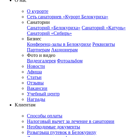
О нас
О курорте
Сеть санаториев «Курорт Белокуриха»
Санатории
Санаторий «Белокуриха»
Санаторий «Катунь»
Санаторий «Сибирь»
Бизнес
Конференц-залы в Белокурихе
Реквизиты
Партнерам
Акционерам
Фото и видео
Видеогалерея
Фотоальбом
Новости
Афиша
Статьи
Отзывы
Вакансии
Учебный центр
Награды
Клиентам
Способы оплаты
Налоговый вычет за лечение в санатории
Необходимые документы
Розыгрыш путевок в Белокуриху