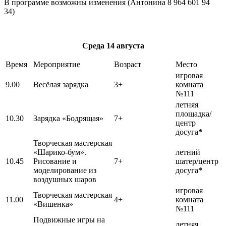
В программе возможны изменения (Антонина 8 964 601 94
34)
Среда
14 августа
Время
Мероприятие
Возраст
Место
игровая
9.00
Весёлая зарядка
3+
комната
№111
летняя
площадка/
10.30
Зарядка «Бодрящая»
7+
центр
досуга
*
Творческая мастерская
«Шарико-бум».
летний
10.45
Рисование и
7+
шатер/центр
моделирование из
досуга
*
воздушных шаров
игровая
Творческая мастерская
11.00
4+
комната
«Вишенка»
№111
Подвижные игры на
летняя