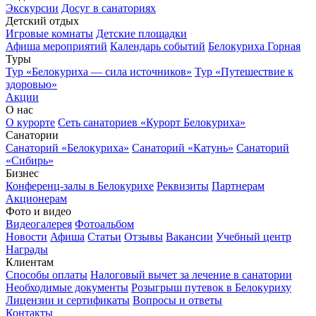
Экскурсии
Досуг в санаториях
Детский отдых
Игровые комнаты
Детские площадки
Афиша мероприятий
Календарь событий
Белокуриха Горная
Туры
Тур «Белокуриха — сила источников»
Тур «Путешествие к
здоровью»
Акции
О нас
О курорте
Сеть санаториев «Курорт Белокуриха»
Санатории
Санаторий «Белокуриха»
Санаторий «Катунь»
Санаторий
«Сибирь»
Бизнес
Конференц-залы в Белокурихе
Реквизиты
Партнерам
Акционерам
Фото и видео
Видеогалерея
Фотоальбом
Новости
Афиша
Статьи
Отзывы
Вакансии
Учебный центр
Награды
Клиентам
Способы оплаты
Налоговый вычет за лечение в санатории
Необходимые документы
Розыгрыш путевок в Белокуриху
Лицензии и сертификаты
Вопросы и ответы
Контакты