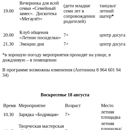
Вечеринка для всей
(дети младше
танцзал/
семьи «Семейный
19.00
семи лет в
летний
замес». Дискотека
сопровождении
шатер
*
«Мегаулёт»
родителей)
Клуб общения
20.00
7+
центр досуга
«Летние посиделки»
21.30
Эмоции дня
7+
центр досуга
*в хорошую погоду мероприятия проходят на улице, в
дождливую – в помещении
В программе возможны изменения (Антонина 8 964 601 94
34)
Воскресенье
18 августа
Время
Мероприятие
Возраст
Место
летняя
10.30
Зарядка «Бодрящая»
7+
площадка
летняя
Творческая мастерская
площадка/