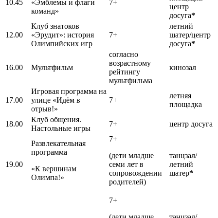
10.45
«Эмблемы и флаги
7+
центр
команд»
досуга
*
Клуб знатоков
летний
12.00
«Эрудит»: история
7+
шатер/центр
Олимпийских игр
досуга
*
согласно
возрастному
16.00
Мультфильм
кинозал
рейтингу
мультфильма
Игровая программа на
летняя
17.00
улице «Идём в
7+
площадка
отрыв!»
Клуб общения.
18.00
7+
центр досуга
Настольные игры
7+
Развлекательная
программа
(дети младше
танцзал/
19.00
семи лет в
летний
«К вершинам
сопровождении
шатер
*
Олимпа!»
родителей)
7+
(дети младше
танцзал/