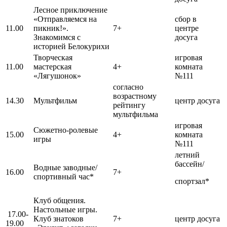
Лесное приключение
«Отправляемся на
сбор в
11.00
пикник!».
7+
центре
Знакомимся с
досуга
историей Белокурихи
Творческая
игровая
11.00
мастерская
4+
комната
«Лягушонок»
№111
согласно
возрастному
14.30
Мультфильм
центр досуга
рейтингу
мультфильма
игровая
Сюжетно-ролевые
15.00
4+
комната
игры
№111
летний
бассейн/
Водные заводные/
16.00
7+
спортивный час*
спортзал*
Клуб общения.
Настольные игры.
17.00-
Клуб знатоков
7+
центр досуга
19.00