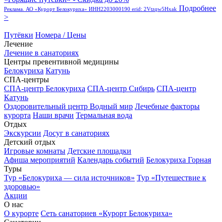
Подробнее
Реклама. АО «Курорт Белокуриха» ИНН2203000190 erid: 2Vtzqw5Hxak
>
Путёвки
Номера / Цены
Лечение
Лечение в санаториях
Центры превентивной медицины
Белокуриха
Катунь
СПА-центры
СПА-центр Белокуриха
СПА-центр Сибирь
СПА-центр
Катунь
Оздоровительный центр Водный мир
Лечебные факторы
курорта
Наши врачи
Термальная вода
Отдых
Экскурсии
Досуг в санаториях
Детский отдых
Игровые комнаты
Детские площадки
Афиша мероприятий
Календарь событий
Белокуриха Горная
Туры
Тур «Белокуриха — сила источников»
Тур «Путешествие к
здоровью»
Акции
О нас
О курорте
Сеть санаториев «Курорт Белокуриха»