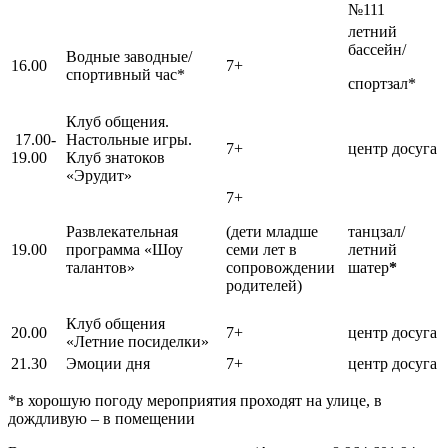
№111
летний
бассейн/
Водные заводные/
16.00
7+
спортивный час*
спортзал*
Клуб общения.
17.00-
Настольные игры.
7+
центр досуга
19.00
Клуб знатоков
«Эрудит»
7+
Развлекательная
(дети младше
танцзал/
19.00
программа «Шоу
семи лет в
летний
талантов»
сопровождении
шатер
*
родителей)
Клуб общения
20.00
7+
центр досуга
«Летние посиделки»
21.30
Эмоции дня
7+
центр досуга
*в хорошую погоду мероприятия проходят на улице, в
дождливую – в помещении