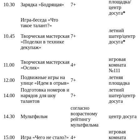
площадка/
10.30
Зарядка «Бодрящая»
7+
центр
досуга
*
Игра-беседа «Что
такое талант?»
летний
10.45
Творческая мастерская
7+
шатер/центр
«Поделки в технике
досуга
*
декупаж»
игровая
Творческая мастерская
11.00
4+
комната
«Ослик»
№111
Подвижные игры на
летняя
12.00
7+
улице «Идем в отрыв»
площадка
Подготовка номеров и
летний
14.00
нарядов для шоу
7+
шатер/центр
талантов
досуга
согласно
возрастному
14.30
Мультфильм
центр досуга
рейтингу
мультфильма
игровая
15.00
Игра «Чего не стало?»
4+
комната