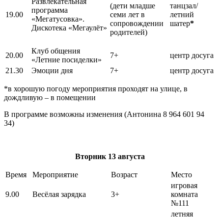
Развлекательная
(дети младше
танцзал/
программа
19.00
семи лет в
летний
«Мегатусовка».
сопровождении
шатер
*
Дискотека «Мегаулёт»
родителей)
Клуб общения
20.00
7+
центр досуга
«Летние посиделки»
21.30
Эмоции дня
7+
центр досуга
*в хорошую погоду мероприятия проходят на улице, в
дождливую – в помещении
В программе возможны изменения (Антонина 8 964 601 94
34)
Вторник
13 августа
Время
Мероприятие
Возраст
Место
игровая
9.00
Весёлая зарядка
3+
комната
№111
летняя