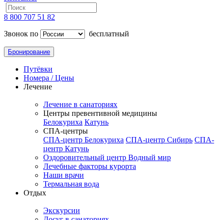
8 800 707 51 82
Звонок по
бесплатный
Бронирование
Путёвки
Номера / Цены
Лечение
Лечение в санаториях
Центры превентивной медицины
Белокуриха
Катунь
СПА-центры
СПА-центр Белокуриха
СПА-центр Сибирь
СПА-
центр Катунь
Оздоровительный центр Водный мир
Лечебные факторы курорта
Наши врачи
Термальная вода
Отдых
Экскурсии
Досуг в санаториях