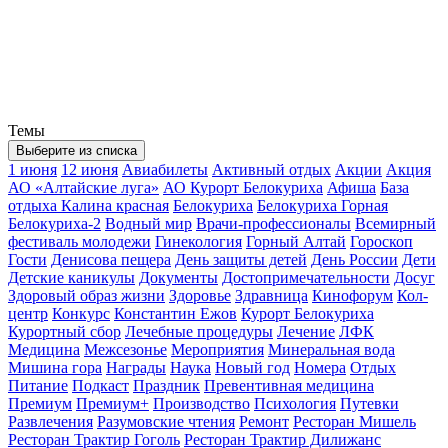
Темы
Выберите из списка
1 июня
12 июня
Авиабилеты
Активный отдых
Акции
Акция
АО «Алтайские луга»
АО Курорт Белокуриха
Афиша
База
отдыха Калина красная
Белокуриха
Белокуриха Горная
Белокуриха-2
Водный мир
Врачи-профессионалы
Всемирный
фестиваль молодежи
Гинекология
Горный Алтай
Гороскоп
Гости
Денисова пещера
День защиты детей
День России
Дети
Детские каникулы
Документы
Достопримечательности
Досуг
Здоровый образ жизни
Здоровье
Здравница
Кинофорум
Кол-
центр
Конкурс
Константин Ежов
Курорт Белокуриха
Курортный сбор
Лечебные процедуры
Лечение
ЛФК
Медицина
Межсезонье
Мероприятия
Минеральная вода
Мишина гора
Награды
Наука
Новый год
Номера
Отдых
Питание
Подкаст
Праздник
Превентивная медицина
Премиум
Премиум+
Производство
Психология
Путевки
Развлечения
Разумовские чтения
Ремонт
Ресторан Мишель
Ресторан Трактир Гоголь
Ресторан Трактир Дилижанс