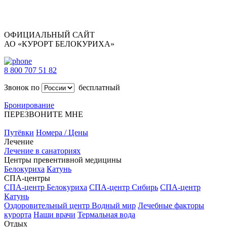
ОФИЦИАЛЬНЫЙ САЙТ
АО «КУРОРТ БЕЛОКУРИХА»
8 800 707 51 82
Звонок по
бесплатный
Бронирование
ПЕРЕЗВОНИТЕ МНЕ
Путёвки
Номера / Цены
Лечение
Лечение в санаториях
Центры превентивной медицины
Белокуриха
Катунь
СПА-центры
СПА-центр Белокуриха
СПА-центр Сибирь
СПА-центр
Катунь
Оздоровительный центр Водный мир
Лечебные факторы
курорта
Наши врачи
Термальная вода
Отдых