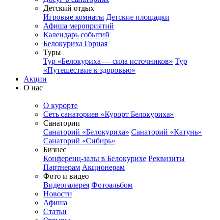
Детский отдых
Игровые комнаты
Детские площадки
Афиша мероприятий
Календарь событий
Белокуриха Горная
Туры
Тур «Белокуриха — сила источников»
Тур
«Путешествие к здоровью»
Акции
О нас
О курорте
Сеть санаториев «Курорт Белокуриха»
Санатории
Санаторий «Белокуриха»
Санаторий «Катунь»
Санаторий «Сибирь»
Бизнес
Конференц-залы в Белокурихе
Реквизиты
Партнерам
Акционерам
Фото и видео
Видеогалерея
Фотоальбом
Новости
Афиша
Статьи