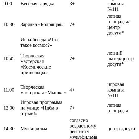
9.00
Весёлая зарядка
3+
комната
№111
летняя
площадка/
10.30
Зарядка «Бодрящая»
7+
центр
досуга
*
Игра-беседа «Что
такое космос?»
летний
Творческая
10.45
7+
шатер/центр
мастерская
досуга
*
«Космические
пришельцы»
игровая
Творческая
11.00
4+
комната
мастерская «Мышка»
№111
Игровая программа
летняя
12.00
на улице «Идём в
7+
площадка
отрыв!»
согласно
возрастному
14.30
Мультфильм
центр досуга
рейтингу
мультфильма