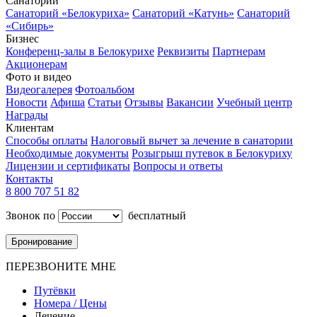
Санатории
Санаторий «Белокуриха»
Санаторий «Катунь»
Санаторий
«Сибирь»
Бизнес
Конференц-залы в Белокурихе
Реквизиты
Партнерам
Акционерам
Фото и видео
Видеогалерея
Фотоальбом
Новости
Афиша
Статьи
Отзывы
Вакансии
Учебный центр
Награды
Клиентам
Способы оплаты
Налоговый вычет за лечение в санатории
Необходимые документы
Розыгрыш путевок в Белокуриху
Лицензии и сертификаты
Вопросы и ответы
Контакты
8 800 707 51 82
Звонок по
бесплатный
Бронирование
ПЕРЕЗВОНИТЕ МНЕ
Путёвки
Номера / Цены
Лечение