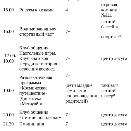
игровая
15.00
Рисуем красками
4+
комната
№111
летний
бассейн/
Водные заводные/
16.00
7+
спортивный час*
спортзал*
Клуб общения.
Настольные игры.
17.00-
Клуб знатоков
7+
центр досуга
19.00
«Эрудит»: история
освоения космоса
7+
Развлекательная
программа
(дети младше
танцзал/
«Космическое
19.00
семи лет в
летний
путешествие».
сопровождении
шатер
*
Дискотека
родителей)
«Мегаулёт»
Клуб общения
20.00
7+
центр досуга
«Летние посиделки»
21.30
Эмоции дня
7+
центр досуга