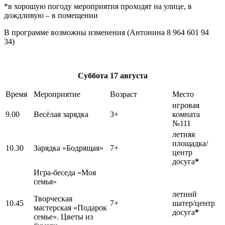
*в хорошую погоду мероприятия проходят на улице, в
дождливую – в помещении
В программе возможны изменения (Антонина 8 964 601 94
34)
Суббота
17 августа
Время
Мероприятие
Возраст
Место
игровая
9.00
Весёлая зарядка
3+
комната
№111
летняя
площадка/
10.30
Зарядка «Бодрящая»
7+
центр
досуга
*
Игра-беседа «Моя
семья»
летний
Творческая
10.45
7+
шатер/центр
мастерская «Подарок
досуга
*
семье». Цветы из