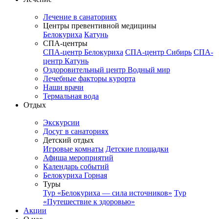
Лечение в санаториях
Центры превентивной медицины
Белокуриха
Катунь
СПА-центры
СПА-центр Белокуриха
СПА-центр Сибирь
СПА-
центр Катунь
Оздоровительный центр Водный мир
Лечебные факторы курорта
Наши врачи
Термальная вода
Отдых
Экскурсии
Досуг в санаториях
Детский отдых
Игровые комнаты
Детские площадки
Афиша мероприятий
Календарь событий
Белокуриха Горная
Туры
Тур «Белокуриха — сила источников»
Тур
«Путешествие к здоровью»
Акции