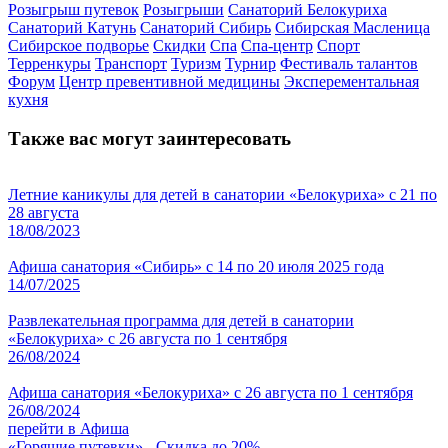
Розыгрыш путевок
Розыгрыши
Санаторий Белокуриха
Санаторий Катунь
Санаторий Сибирь
Сибирская Масленица
Сибирское подворье
Скидки
Спа
Спа-центр
Спорт
Терренкуры
Транспорт
Туризм
Турнир
Фестиваль талантов
Форум
Центр превентивной медицины
Эксперементальная
кухня
Также вас могут заинтересовать
Летние каникулы для детей в санатории «Белокуриха» с 21 по
28 августа
18/08/2023
Афиша санатория «Сибирь» с 14 по 20 июля 2025 года
14/07/2025
Развлекательная программа для детей в санатории
«Белокуриха» с 26 августа по 1 сентября
26/08/2024
Афиша санатория «Белокуриха» с 26 августа по 1 сентября
26/08/2024
перейти в Афиша
«Горящие путевки» - Скидка до 20%