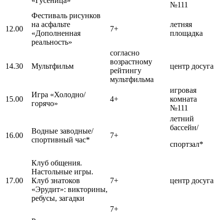
«Гусеница»
№111
Фестиваль рисунков
на асфальте
летняя
12.00
7+
«Дополненная
площадка
реальность»
согласно
возрастному
14.30
Мультфильм
центр досуга
рейтингу
мультфильма
игровая
Игра «Холодно/
15.00
4+
комната
горячо»
№111
летний
бассейн/
Водные заводные/
16.00
7+
спортивный час*
спортзал*
Клуб общения.
Настольные игры.
17.00
Клуб знатоков
7+
центр досуга
«Эрудит»: викторины,
ребусы, загадки
7+