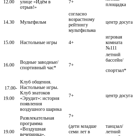
12.00
улице «Идём в
7+
площадка
отрыв!»
согласно
возрастному
14.30
Мультфильм
центр досуга
рейтингу
мультфильма
игровая
15.00
Настольные игры
4+
комната
№111
летний
бассейн/
Водные заводные/
16.00
7+
спортивный час*
спортзал*
Клуб общения.
Настольные игры.
17.00-
Клуб знатоков
7+
центр досуга
19.00
«Эрудит»: история
появления
воздушного шарика
7+
Развлекательная
программа
(дети младше
танцзал/
«Воздушная
19.00
семи лет в
летний
вечеринка».