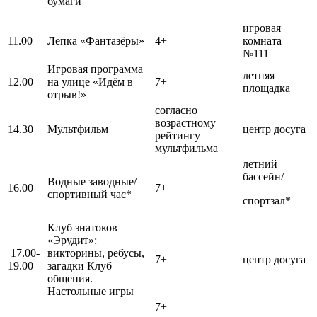
бумаги
игровая
11.00
Лепка «Фантазёры»
4+
комната
№111
Игровая программа
летняя
12.00
на улице «Идём в
7+
площадка
отрыв!»
согласно
возрастному
14.30
Мультфильм
центр досуга
рейтингу
мультфильма
летний
бассейн/
Водные заводные/
16.00
7+
спортивный час*
спортзал*
Клуб знатоков
«Эрудит»:
17.00-
викторины, ребусы,
7+
центр досуга
19.00
загадки Клуб
общения.
Настольные игры
7+