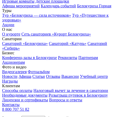
Игровые комнаты
Детские площадки
Афиша мероприятий
Календарь событий
Белокуриха Горная
Туры
Тур «Белокуриха — сила источников»
Тур «Путешествие к
здоровью»
Акции
О нас
О курорте
Сеть санаториев «Курорт Белокуриха»
Санатории
Санаторий «Белокуриха»
Санаторий «Катунь»
Санаторий
«Сибирь»
Бизнес
Конференц-залы в Белокурихе
Реквизиты
Партнерам
Акционерам
Фото и видео
Видеогалерея
Фотоальбом
Новости
Афиша
Статьи
Отзывы
Вакансии
Учебный центр
Награды
Клиентам
Способы оплаты
Налоговый вычет за лечение в санатории
Необходимые документы
Розыгрыш путевок в Белокуриху
Лицензии и сертификаты
Вопросы и ответы
Контакты
8 800 707 51 82