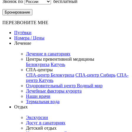
Звонок по
бесплатный
Бронирование
ПЕРЕЗВОНИТЕ МНЕ
Путёвки
Номера / Цены
Лечение
Лечение в санаториях
Центры превентивной медицины
Белокуриха
Катунь
СПА-центры
СПА-центр Белокуриха
СПА-центр Сибирь
СПА-
центр Катунь
Оздоровительный центр Водный мир
Лечебные факторы курорта
Наши врачи
Термальная вода
Отдых
Экскурсии
Досуг в санаториях
Детский отдых