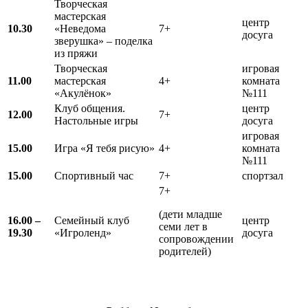
Творческая
мастерская
центр
10.30
«Неведома
7+
досуга
зверушка» – поделка
из пряжи
Творческая
игровая
11.00
мастерская
4+
комната
«Акулёнок»
№111
Клуб общения.
центр
12.00
7+
Настольные игры
досуга
игровая
15.00
Игра «Я тебя рисую»
4+
комната
№111
15.00
Спортивный час
7+
спортзал
7+
(дети младше
16.00 –
Семейный клуб
центр
семи лет в
19.30
«Игроленд»
досуга
сопровождении
родителей)