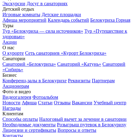
Экскурсии
Досуг в санаториях
Детский отдых
Игровые комнаты
Детские площадки
Афиша мероприятий
Календарь событий
Белокуриха Горная
Туры
Тур «Белокуриха — сила источников»
Тур «Путешествие к
здоровью»
Акции
О нас
О курорте
Сеть санаториев «Курорт Белокуриха»
Санатории
Санаторий «Белокуриха»
Санаторий «Катунь»
Санаторий
«Сибирь»
Бизнес
Конференц-залы в Белокурихе
Реквизиты
Партнерам
Акционерам
Фото и видео
Видеогалерея
Фотоальбом
Новости
Афиша
Статьи
Отзывы
Вакансии
Учебный центр
Награды
Клиентам
Способы оплаты
Налоговый вычет за лечение в санатории
Необходимые документы
Розыгрыш путевок в Белокуриху
Лицензии и сертификаты
Вопросы и ответы
Контакты