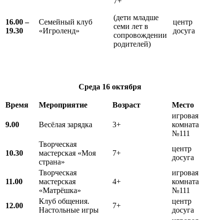
7+
(дети младше
16.00 –
Семейный клуб
центр
семи лет в
19.30
«Игроленд»
досуга
сопровождении
родителей)
Среда
16 октября
Время
Мероприятие
Возраст
Место
игровая
9.00
Весёлая зарядка
3+
комната
№111
Творческая
центр
10.30
мастерская «Моя
7+
досуга
страна»
Творческая
игровая
11.00
мастерская
4+
комната
«Матрёшка»
№111
Клуб общения.
центр
12.00
7+
Настольные игры
досуга