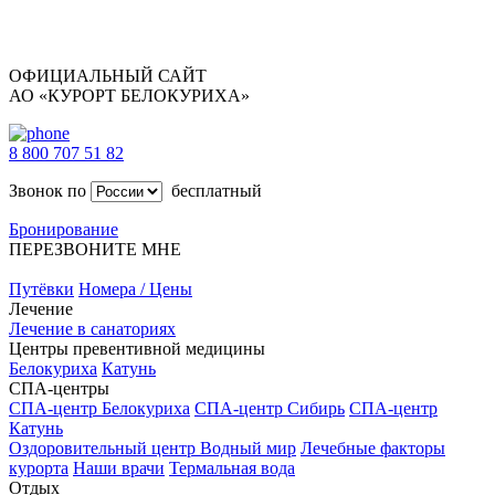
ОФИЦИАЛЬНЫЙ САЙТ
АО «КУРОРТ БЕЛОКУРИХА»
8 800 707 51 82
Звонок по
бесплатный
Бронирование
ПЕРЕЗВОНИТЕ МНЕ
Путёвки
Номера / Цены
Лечение
Лечение в санаториях
Центры превентивной медицины
Белокуриха
Катунь
СПА-центры
СПА-центр Белокуриха
СПА-центр Сибирь
СПА-центр
Катунь
Оздоровительный центр Водный мир
Лечебные факторы
курорта
Наши врачи
Термальная вода
Отдых