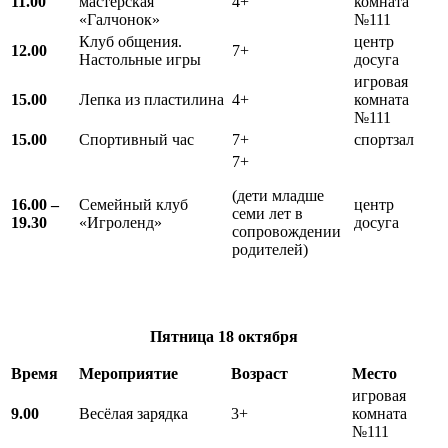
11.00
мастерская
4+
комната
«Галчонок»
№111
Клуб общения.
центр
12.00
7+
Настольные игры
досуга
игровая
15.00
Лепка из пластилина
4+
комната
№111
15.00
Спортивный час
7+
спортзал
7+
(дети младше
16.00 –
Семейный клуб
центр
семи лет в
19.30
«Игроленд»
досуга
сопровождении
родителей)
Пятница
18 октября
Время
Мероприятие
Возраст
Место
игровая
9.00
Весёлая зарядка
3+
комната
№111