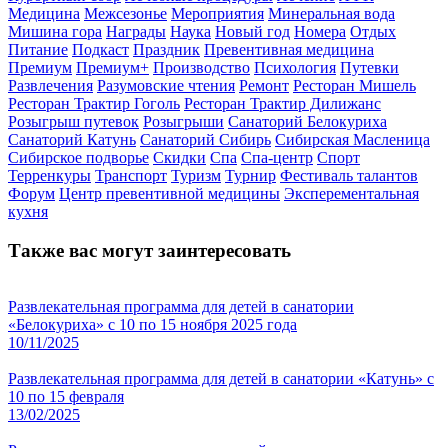
Медицина
Межсезонье
Мероприятия
Минеральная вода
Мишина гора
Награды
Наука
Новый год
Номера
Отдых
Питание
Подкаст
Праздник
Превентивная медицина
Премиум
Премиум+
Производство
Психология
Путевки
Развлечения
Разумовские чтения
Ремонт
Ресторан Мишель
Ресторан Трактир Гоголь
Ресторан Трактир Дилижанс
Розыгрыш путевок
Розыгрыши
Санаторий Белокуриха
Санаторий Катунь
Санаторий Сибирь
Сибирская Масленица
Сибирское подворье
Скидки
Спа
Спа-центр
Спорт
Терренкуры
Транспорт
Туризм
Турнир
Фестиваль талантов
Форум
Центр превентивной медицины
Эксперементальная
кухня
Также вас могут заинтересовать
Развлекательная программа для детей в санатории
«Белокуриха» с 10 по 15 ноября 2025 года
10/11/2025
Развлекательная программа для детей в санатории «Катунь» с
10 по 15 февраля
13/02/2025