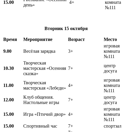
15.00
4+
комната
день»
№111
Вторник
15
октября
Время
Мероприятие
Возраст
Место
игровая
9.00
Весёлая зарядка
3+
комната
№111
Творческая
центр
10.30
мастерская «Осенняя
7+
досуга
сказка»
игровая
Творческая
11.00
4+
комната
мастерская «Лебеди»
№111
Клуб общения.
центр
12.00
7+
Настольные игры
досуга
игровая
15.00
Игра «Птичий двор»
4+
комната
№111
15.00
Спортивный час
7+
спортзал