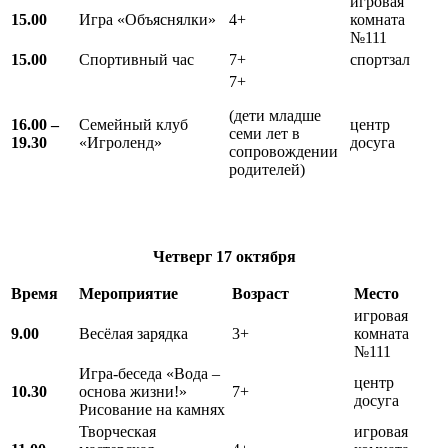
игровая
15.00
Игра «Объяснялки»
4+
комната
№111
15.00
Спортивный час
7+
спортзал
7+
(дети младше
16.00 –
Семейный клуб
центр
семи лет в
19.30
«Игроленд»
досуга
сопровождении
родителей)
Четверг
17 октября
Время
Мероприятие
Возраст
Место
игровая
9.00
Весёлая зарядка
3+
комната
№111
Игра-беседа «Вода –
центр
10.30
основа жизни!»
7+
досуга
Рисование на камнях
Творческая
игровая