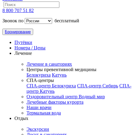
8 800 707 51 82
Звонок по
бесплатный
Бронирование
Путёвки
Номера / Цены
Лечение
Лечение в санаториях
Центры превентивной медицины
Белокуриха
Катунь
СПА-центры
СПА-центр Белокуриха
СПА-центр Сибирь
СПА-
центр Катунь
Оздоровительный центр Водный мир
Лечебные факторы курорта
Наши врачи
Термальная вода
Отдых
Экскурсии
Досуг в санаториях