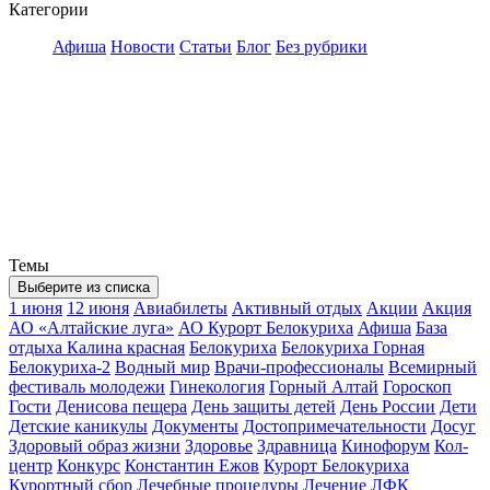
Категории
Афиша
Новости
Статьи
Блог
Без рубрики
Темы
Выберите из списка
1 июня
12 июня
Авиабилеты
Активный отдых
Акции
Акция
АО «Алтайские луга»
АО Курорт Белокуриха
Афиша
База
отдыха Калина красная
Белокуриха
Белокуриха Горная
Белокуриха-2
Водный мир
Врачи-профессионалы
Всемирный
фестиваль молодежи
Гинекология
Горный Алтай
Гороскоп
Гости
Денисова пещера
День защиты детей
День России
Дети
Детские каникулы
Документы
Достопримечательности
Досуг
Здоровый образ жизни
Здоровье
Здравница
Кинофорум
Кол-
центр
Конкурс
Константин Ежов
Курорт Белокуриха
Курортный сбор
Лечебные процедуры
Лечение
ЛФК