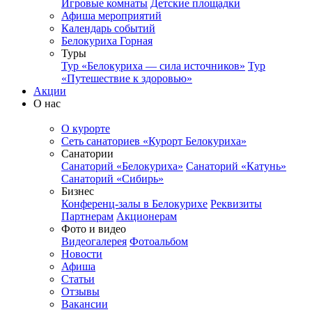
Игровые комнаты
Детские площадки
Афиша мероприятий
Календарь событий
Белокуриха Горная
Туры
Тур «Белокуриха — сила источников»
Тур
«Путешествие к здоровью»
Акции
О нас
О курорте
Сеть санаториев «Курорт Белокуриха»
Санатории
Санаторий «Белокуриха»
Санаторий «Катунь»
Санаторий «Сибирь»
Бизнес
Конференц-залы в Белокурихе
Реквизиты
Партнерам
Акционерам
Фото и видео
Видеогалерея
Фотоальбом
Новости
Афиша
Статьи
Отзывы
Вакансии