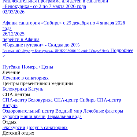
Развлекательная программа для детей в санатории
«Белокуриха» со 2 по 7 марта 2026 года
02/03/2026
Афиша санатория «Сибирь» с 29 декабря по 4 января 2026
года
26/12/2025
перейти в Афиша
«Горящие путевки» - Скидка до 20%
Подробнее
Реклама. АО «Курорт Белокуриха» ИНН2203000190 erid: 2Vtzqw5Hxak
>
Путёвки
Номера / Цены
Лечение
Лечение в санаториях
Центры превентивной медицины
Белокуриха
Катунь
СПА-центры
СПА-центр Белокуриха
СПА-центр Сибирь
СПА-центр
Катунь
Оздоровительный центр Водный мир
Лечебные факторы
курорта
Наши врачи
Термальная вода
Отдых
Экскурсии
Досуг в санаториях
Детский отдых