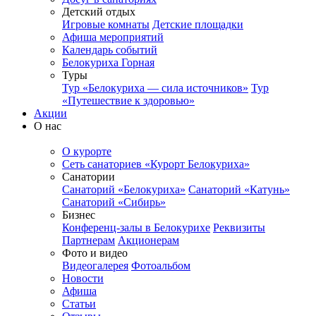
Детский отдых
Игровые комнаты
Детские площадки
Афиша мероприятий
Календарь событий
Белокуриха Горная
Туры
Тур «Белокуриха — сила источников»
Тур
«Путешествие к здоровью»
Акции
О нас
О курорте
Сеть санаториев «Курорт Белокуриха»
Санатории
Санаторий «Белокуриха»
Санаторий «Катунь»
Санаторий «Сибирь»
Бизнес
Конференц-залы в Белокурихе
Реквизиты
Партнерам
Акционерам
Фото и видео
Видеогалерея
Фотоальбом
Новости
Афиша
Статьи