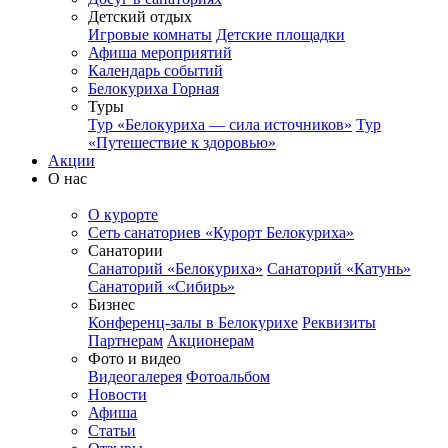
Детский отдых
Игровые комнаты
Детские площадки
Афиша мероприятий
Календарь событий
Белокуриха Горная
Туры
Тур «Белокуриха — сила источников»
Тур
«Путешествие к здоровью»
Акции
О нас
О курорте
Сеть санаториев «Курорт Белокуриха»
Санатории
Санаторий «Белокуриха»
Санаторий «Катунь»
Санаторий «Сибирь»
Бизнес
Конференц-залы в Белокурихе
Реквизиты
Партнерам
Акционерам
Фото и видео
Видеогалерея
Фотоальбом
Новости
Афиша
Статьи