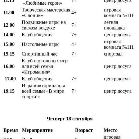
11.15
7+
центр досуга
«Любимые герои»
Творческая мастерская
игровая
11.00
4+
«Слоник»
комната №111
Подвижные игры на
летняя
12.00
7+
свежем воздухе
площадка
14.00
Клуб общения
7+
центр досуга
игровая
15.00
Настольные игры
4+
комната №111
15.15
Спортивный час
7+
спортзал
Клуб настольных игр
16.00
для всей семьи
центр досуга
«Игромания»
17.00
Клуб общения
7+
центр досуга
Игра-викторина для
19.15
всей семьи «В мире
7+
центр досуга
спорта!»
Четверг
18 сентября
Время
Мероприятие
Возраст
Место
игровая