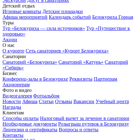
Экскурсии
Досуг в санаториях
Детский отдых
Игровые комнаты
Детские площадки
Афиша мероприятий
Календарь событий
Белокуриха Горная
Туры
Тур «Белокуриха — сила источников»
Тур «Путешествие к
здоровью»
Акции
О нас
О курорте
Сеть санаториев «Курорт Белокуриха»
Санатории
Санаторий «Белокуриха»
Санаторий «Катунь»
Санаторий
«Сибирь»
Бизнес
Конференц-залы в Белокурихе
Реквизиты
Партнерам
Акционерам
Фото и видео
Видеогалерея
Фотоальбом
Новости
Афиша
Статьи
Отзывы
Вакансии
Учебный центр
Награды
Клиентам
Способы оплаты
Налоговый вычет за лечение в санатории
Необходимые документы
Розыгрыш путевок в Белокуриху
Лицензии и сертификаты
Вопросы и ответы
Контакты