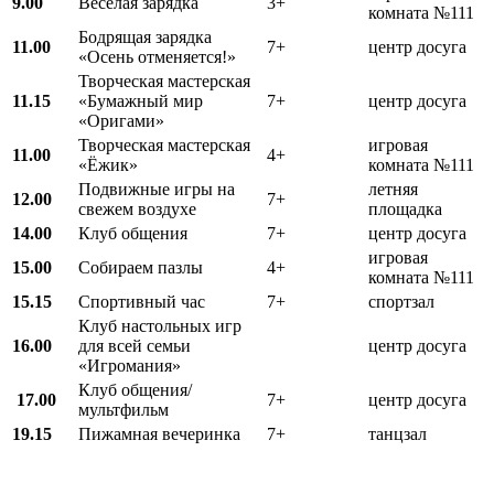
9.00
Весёлая зарядка
3+
комната №111
Бодрящая зарядка
11.00
7+
центр досуга
«Осень отменяется!»
Творческая мастерская
11.15
«Бумажный мир
7+
центр досуга
«Оригами»
Творческая мастерская
игровая
11.00
4+
«Ёжик»
комната №111
Подвижные игры на
летняя
12.00
7+
свежем воздухе
площадка
1
4
.00
Клуб общения
7+
центр досуга
игровая
15.00
Собираем пазлы
4+
комната №111
15.15
Спортивный час
7+
спортзал
Клуб настольных игр
16.00
для всей семьи
центр досуга
«Игромания»
Клуб общения/
17.00
7+
центр досуга
мультфильм
19.15
Пижамная вечеринка
7+
танцзал