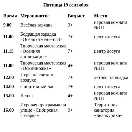
Пятница
19 сентября
Время
Мероприятие
Возраст
Место
игровая комната
9.00
Весёлая зарядка
3+
№111
Бодрящая зарядка
11.00
7+
центр досуга
«Осень отменяется!»
Творческая мастерская
11.15
«Осенняя
7+
центр досуга
аппликация»
Творческая мастерская
игровая комната
11.00
4+
«Осьминожка»
№111
Игры на свежем
12.00
7+
летняя площадка
воздухе
14.00
Спортивный час
7+
центр досуга
игровая комната
15.00
Лепка
4+
№111
Игровая программа на
Территория
16.00
улице «Сибирская
0+
санатория
ярмарка»
«Белокуриха»