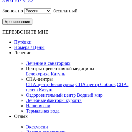
8 800 707 51 82
Звонок по
бесплатный
Бронирование
ПЕРЕЗВОНИТЕ МНЕ
Путёвки
Номера / Цены
Лечение
Лечение в санаториях
Центры превентивной медицины
Белокуриха
Катунь
СПА-центры
СПА-центр Белокуриха
СПА-центр Сибирь
СПА-
центр Катунь
Оздоровительный центр Водный мир
Лечебные факторы курорта
Наши врачи
Термальная вода
Отдых
Экскурсии