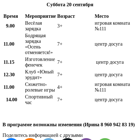
Суббота
20 сентября
Время
Мероприятие
Возраст
Место
Весёлая
игровая комната
9.00
3+
зарядка
№111
Бодрящая
зарядка
11.00
7+
центр досуга
«Осень
отменяется!»
Изготовление
11.15
7+
центр досуга
фенечек
Клуб «Юный
12.30
7+
центр досуга
эрудит»
Сюжетно-
игровая комната
11.00
4+
ролевые игры
№111
Спортивный
14.00
7+
центр досуга
час
В программе возможны изменения (Ирина 8 960 942 83 19)
Поделитесь информацией с друзьями