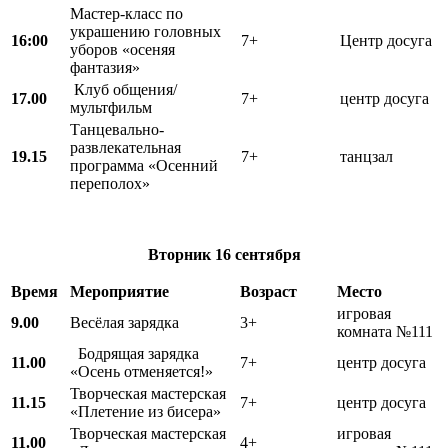
Мастер-класс по
украшению головных
16:00
7+
Центр досуга
уборов «осеняя
фантазия»
Клуб общения/
17.00
7+
центр досуга
мультфильм
Танцевально-
развлекательная
19.15
7+
танцзал
программа «Осенний
переполох»
Вторник
16 сентября
Время
Мероприятие
Возраст
Место
игровая
9.00
Весёлая зарядка
3+
комната №111
Бодрящая зарядка
11.00
7+
центр досуга
«Осень отменяется!»
Творческая мастерская
11.15
7+
центр досуга
«Плетение из бисера»
Творческая мастерская
игровая
11.00
4+