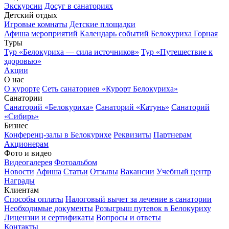
Экскурсии
Досуг в санаториях
Детский отдых
Игровые комнаты
Детские площадки
Афиша мероприятий
Календарь событий
Белокуриха Горная
Туры
Тур «Белокуриха — сила источников»
Тур «Путешествие к
здоровью»
Акции
О нас
О курорте
Сеть санаториев «Курорт Белокуриха»
Санатории
Санаторий «Белокуриха»
Санаторий «Катунь»
Санаторий
«Сибирь»
Бизнес
Конференц-залы в Белокурихе
Реквизиты
Партнерам
Акционерам
Фото и видео
Видеогалерея
Фотоальбом
Новости
Афиша
Статьи
Отзывы
Вакансии
Учебный центр
Награды
Клиентам
Способы оплаты
Налоговый вычет за лечение в санатории
Необходимые документы
Розыгрыш путевок в Белокуриху
Лицензии и сертификаты
Вопросы и ответы
Контакты