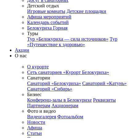
Досуг в санаториях
Детский отдых
Игровые комнаты
Детские площадки
Афиша мероприятий
Календарь событий
Белокуриха Горная
Туры
Тур «Белокуриха — сила источников»
Тур
«Путешествие к здоровью»
Акции
О нас
О курорте
Сеть санаториев «Курорт Белокуриха»
Санатории
Санаторий «Белокуриха»
Санаторий «Катунь»
Санаторий «Сибирь»
Бизнес
Конференц-залы в Белокурихе
Реквизиты
Партнерам
Акционерам
Фото и видео
Видеогалерея
Фотоальбом
Новости
Афиша
Статьи