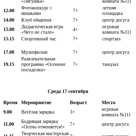
«Лягушка»
комната №111
Фотоконкурс с
летняя
12.00
7+
мишками
площадка
14.00
Клуб общения
7+
центр досуга
Дидактическая игра
игровая
15.00
4+
«Чего не стало»
комната №111
15.15
Спортивный час
7+
спортзал
17.00
Мультфильм
7+
центр досуга
Развлекательная
19.15
программа «Осенние
7+
танцзал
посиделки»
Среда
17 сентября
Время
Мероприятие
Возраст
Место
игровая
9.00
Весёлая зарядка
3+
комната №111
Бодрящая зарядка
11.00
7+
центр досуга
«Осень отменяется!»
Творческая мастерская