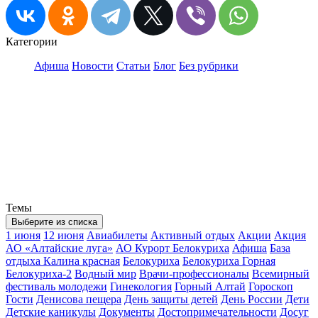
Категории
Афиша
Новости
Статьи
Блог
Без рубрики
Темы
Выберите из списка
1 июня
12 июня
Авиабилеты
Активный отдых
Акции
Акция
АО «Алтайские луга»
АО Курорт Белокуриха
Афиша
База
отдыха Калина красная
Белокуриха
Белокуриха Горная
Белокуриха-2
Водный мир
Врачи-профессионалы
Всемирный
фестиваль молодежи
Гинекология
Горный Алтай
Гороскоп
Гости
Денисова пещера
День защиты детей
День России
Дети
Детские каникулы
Документы
Достопримечательности
Досуг