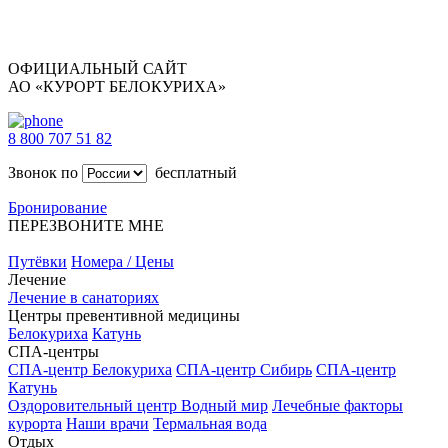
ОФИЦИАЛЬНЫЙ САЙТ
АО «КУРОРТ БЕЛОКУРИХА»
8 800 707 51 82
Звонок по
бесплатный
Бронирование
ПЕРЕЗВОНИТЕ МНЕ
Путёвки
Номера / Цены
Лечение
Лечение в санаториях
Центры превентивной медицины
Белокуриха
Катунь
СПА-центры
СПА-центр Белокуриха
СПА-центр Сибирь
СПА-центр
Катунь
Оздоровительный центр Водный мир
Лечебные факторы
курорта
Наши врачи
Термальная вода
Отдых