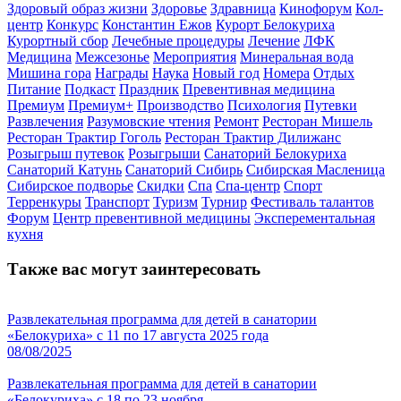
Здоровый образ жизни
Здоровье
Здравница
Кинофорум
Кол-
центр
Конкурс
Константин Ежов
Курорт Белокуриха
Курортный сбор
Лечебные процедуры
Лечение
ЛФК
Медицина
Межсезонье
Мероприятия
Минеральная вода
Мишина гора
Награды
Наука
Новый год
Номера
Отдых
Питание
Подкаст
Праздник
Превентивная медицина
Премиум
Премиум+
Производство
Психология
Путевки
Развлечения
Разумовские чтения
Ремонт
Ресторан Мишель
Ресторан Трактир Гоголь
Ресторан Трактир Дилижанс
Розыгрыш путевок
Розыгрыши
Санаторий Белокуриха
Санаторий Катунь
Санаторий Сибирь
Сибирская Масленица
Сибирское подворье
Скидки
Спа
Спа-центр
Спорт
Терренкуры
Транспорт
Туризм
Турнир
Фестиваль талантов
Форум
Центр превентивной медицины
Эксперементальная
кухня
Также вас могут заинтересовать
Развлекательная программа для детей в санатории
«Белокуриха» с 11 по 17 августа 2025 года
08/08/2025
Развлекательная программа для детей в санатории
«Белокуриха» с 18 по 23 ноября