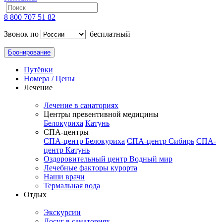
8 800 707 51 82
Звонок по
бесплатный
Бронирование
Путёвки
Номера / Цены
Лечение
Лечение в санаториях
Центры превентивной медицины
Белокуриха
Катунь
СПА-центры
СПА-центр Белокуриха
СПА-центр Сибирь
СПА-
центр Катунь
Оздоровительный центр Водный мир
Лечебные факторы курорта
Наши врачи
Термальная вода
Отдых
Экскурсии
Досуг в санаториях