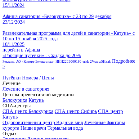
15/11/2024
Афиша санатория «Белокуриха» с 23 по 29 декабря
23/12/2024
Развлекательная программа для детей в санатории «Катунь» с
10 по 15 ноября 2025 года
10/11/2025
перейти в Афиша
«Горящие путевки» - Скидка до 20%
Подробнее
Реклама. АО «Курорт Белокуриха» ИНН2203000190 erid: 2Vtzqw5Hxak
>
Путёвки
Номера / Цены
Лечение
Лечение в санаториях
Центры превентивной медицины
Белокуриха
Катунь
СПА-центры
СПА-центр Белокуриха
СПА-центр Сибирь
СПА-центр
Катунь
Оздоровительный центр Водный мир
Лечебные факторы
курорта
Наши врачи
Термальная вода
Отдых