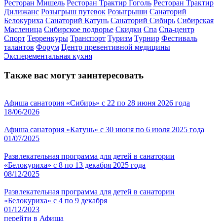
Ресторан Мишель
Ресторан Трактир Гоголь
Ресторан Трактир
Дилижанс
Розыгрыш путевок
Розыгрыши
Санаторий
Белокуриха
Санаторий Катунь
Санаторий Сибирь
Сибирская
Масленица
Сибирское подворье
Скидки
Спа
Спа-центр
Спорт
Терренкуры
Транспорт
Туризм
Турнир
Фестиваль
талантов
Форум
Центр превентивной медицины
Эксперементальная кухня
Также вас могут заинтересовать
Афиша санатория «Сибирь» с 22 по 28 июня 2026 года
18/06/2026
Афиша санатория «Катунь» с 30 июня по 6 июля 2025 года
01/07/2025
Развлекательная программа для детей в санатории
«Белокуриха» с 8 по 13 декабря 2025 года
08/12/2025
Развлекательная программа для детей в санатории
«Белокуриха» с 4 по 9 декабря
01/12/2023
перейти в Афиша