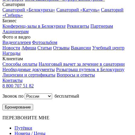
Санатории
Санаторий «Белокуриха»
Санаторий «Катунь»
Санаторий
«Сибирь»
Бизнес
Конференц-залы в Белокурихе
Реквизиты
Партнерам
Акционерам
Фото и видео
Видеогалерея
Фотоальбом
Новости
Афиша
Статьи
Отзывы
Вакансии
Учебный центр
Награды
Клиентам
Способы оплаты
Налоговый вычет за лечение в санатории
Необходимые документы
Розыгрыш путевок в Белокуриху
Лицензии и сертификаты
Вопросы и ответы
Контакты
8 800 707 51 82
Звонок по
бесплатный
Бронирование
ПЕРЕЗВОНИТЕ МНЕ
Путёвки
Номера / Цены