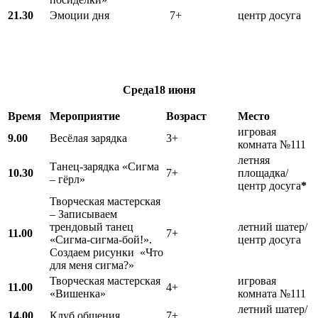
21.30
Эмоции дня
7+
центр досуга
Среда
18 июня
Время
Мероприятие
Возраст
Место
игровая
9.00
Весёлая зарядка
3+
комната №111
летняя
Танец-зарядка «Сигма
10.30
7+
площадка/
– гёрл»
центр досуга
*
Творческая мастерская
– Записываем
трендовый танец
летний шатер/
11.00
7+
«Сигма-сигма-бой!».
центр досуга
Создаем рисунки «Что
для меня сигма?»
Творческая мастерская
игровая
11.00
4+
«Вишенка»
комната №111
летний шатер/
14.00
Клуб общения
7+