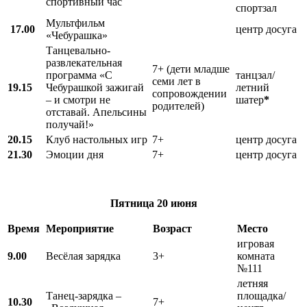
спортивный час
спортзал
Мультфильм
17.00
центр досуга
«Чебурашка»
Танцевально-
развлекательная
7+ (дети младше
программа «С
танцзал/
семи лет в
19.15
Чебурашкой зажигай
летний
сопровождении
– и смотри не
шатер
*
родителей)
отставай. Апельсины
получай!»
20.15
Клуб настольных игр
7+
центр досуга
21.30
Эмоции дня
7+
центр досуга
Пятница
20 июня
Время
Мероприятие
Возраст
Место
игровая
9.00
Весёлая зарядка
3+
комната
№111
летняя
Танец-зарядка –
площадка/
10.30
7+