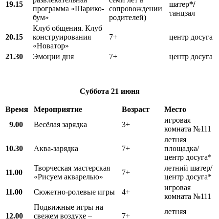
19.15
шатер
*/
программа «Шарико-
сопровождении
танцзал
бум»
родителей)
Клуб общения. Клуб
20.15
конструирования
7+
центр досуга
«Новатор»
21.30
Эмоции дня
7+
центр досуга
Суббота
21 июня
Время
Мероприятие
Возраст
Место
игровая
9.00
Весёлая зарядка
3+
комната №111
летняя
10.30
Аква-зарядка
7+
площадка/
центр досуга*
Творческая мастерская
летний шатер/
11.00
7+
«Рисуем акварелью»
центр досуга*
игровая
11.00
Сюжетно-ролевые игры
4+
комната №111
Подвижные игры на
летняя
12.00
свежем воздухе –
7+