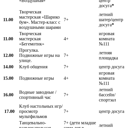
«Воздушная»
центр
досуга
*
Творческая
летний
мастерская «Шарико
11.00
7+
шатер/центр
бум». Мастер-класс с
досуга
*
воздушными шарами
Творческая
игровая
11.00
мастерская
4+
комната
«Бегемотик»
№111
Прогулка.
летняя
12.00
Подвижные игры на
7+
площадка
улице.
14.00
Клуб общения
7+
центр досуга
игровая
15.00
Подвижные игры
4+
комната
№111
летний
Водные заводные /
16.00
7+
бассейн/
спортивный час
спортзал
Клуб настольных игр/
17.00
просмотр
7+
центр досуга
мультфильмов
Танцевально-
7+ (дети младше
летний
развлекательная
семи лет в