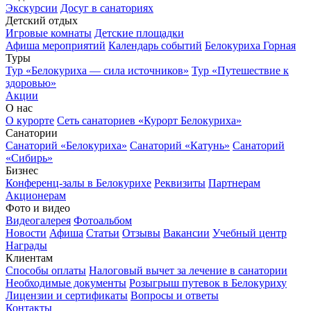
Экскурсии
Досуг в санаториях
Детский отдых
Игровые комнаты
Детские площадки
Афиша мероприятий
Календарь событий
Белокуриха Горная
Туры
Тур «Белокуриха — сила источников»
Тур «Путешествие к
здоровью»
Акции
О нас
О курорте
Сеть санаториев «Курорт Белокуриха»
Санатории
Санаторий «Белокуриха»
Санаторий «Катунь»
Санаторий
«Сибирь»
Бизнес
Конференц-залы в Белокурихе
Реквизиты
Партнерам
Акционерам
Фото и видео
Видеогалерея
Фотоальбом
Новости
Афиша
Статьи
Отзывы
Вакансии
Учебный центр
Награды
Клиентам
Способы оплаты
Налоговый вычет за лечение в санатории
Необходимые документы
Розыгрыш путевок в Белокуриху
Лицензии и сертификаты
Вопросы и ответы
Контакты