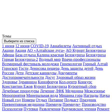
Темы
Выберите из списка
1 июня
12 июня
COVID-19
Авиабилеты
Активный отдых
Акции
Акция
АО «Алтайские луга»
АО Курорт Белокуриха
Афиша
База отдыха Калина красная
Белокуриха
Белокуриха
Горная
Белокуриха-2
Водный мир
Врачи-профессионалы
Всемирный фестиваль молодежи
Гинекология
Горный Алтай
Гороскоп
Гости
Денисова пещера
День защиты детей
День
России
Дети
Детские каникулы
Документы
Достопримечательности
Досуг
Здоровый образ жизни
Здоровье
Здравница
Кинофорум
Кол-центр
Конкурс
Константин Ежов
Курорт Белокуриха
Курортный сбор
Лечебные процедуры
Лечение
ЛФК
Медицина
Межсезонье
Мероприятия
Минеральная вода
Мишина гора
Награды
Наука
Новый год
Номера
Отдых
Питание
Подкаст
Праздник
Превентивная медицина
Премиум
Премиум+
Производство
Психология
Путевки
Развлечения
Разумовские чтения
Ремонт