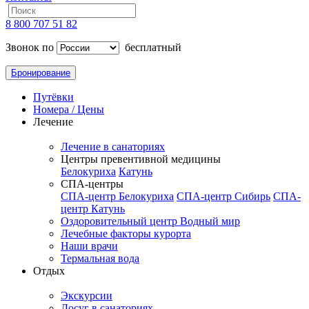
8 800 707 51 82
Звонок по
бесплатный
Бронирование
Путёвки
Номера / Цены
Лечение
Лечение в санаториях
Центры превентивной медицины
Белокуриха
Катунь
СПА-центры
СПА-центр Белокуриха
СПА-центр Сибирь
СПА-
центр Катунь
Оздоровительный центр Водный мир
Лечебные факторы курорта
Наши врачи
Термальная вода
Отдых
Экскурсии
Досуг в санаториях