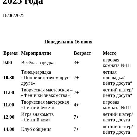
2025 года
16/06/2025
Понедельник
16 июня
Время
Мероприятие
Возраст
Место
игровая
9.00
Весёлая зарядка
3+
комната №111
Танец-зарядка
летняя
10.30
«Поприветствуем друг
7+
площадка/
друга»
центр досуга
*
Творческая мастерская –
летний шатер/
11.00
7+
«Фенички знакомства»
центр досуга
*
Творческая мастерская
игровая
11.00
4+
«Летний букет»
комната №111
Игра знакомств
летний шатер/
12.00
7+
«Летний ком»
центр досуга
летний шатер/
14.00
Клуб общения
7+
центр досуга