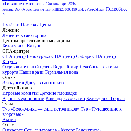
«Горящие путевки» - Скидка до 20%
Подробнее
Реклама. АО «Курорт Белокуриха» ИНН2203000190 erid: 2Vtzqw5Hxak
>
Путёвки
Номера / Цены
Лечение
Лечение в санаториях
Центры превентивной медицины
Белокуриха
Катунь
СПА-центры
СПА-центр Белокуриха
СПА-центр Сибирь
СПА-центр
Катунь
Оздоровительный центр Водный мир
Лечебные факторы
курорта
Наши врачи
Термальная вода
Отдых
Экскурсии
Досуг в санаториях
Детский отдых
Игровые комнаты
Детские площадки
Афиша мероприятий
Календарь событий
Белокуриха Горная
Туры
Тур «Белокуриха — сила источников»
Тур «Путешествие к
здоровью»
Акции
О нас
О курорте
Сеть санаториев «Курорт Белокуриха»