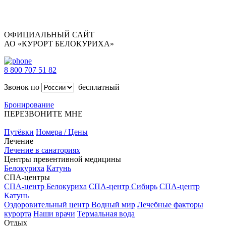
ОФИЦИАЛЬНЫЙ САЙТ
АО «КУРОРТ БЕЛОКУРИХА»
8 800 707 51 82
Звонок по
бесплатный
Бронирование
ПЕРЕЗВОНИТЕ МНЕ
Путёвки
Номера / Цены
Лечение
Лечение в санаториях
Центры превентивной медицины
Белокуриха
Катунь
СПА-центры
СПА-центр Белокуриха
СПА-центр Сибирь
СПА-центр
Катунь
Оздоровительный центр Водный мир
Лечебные факторы
курорта
Наши врачи
Термальная вода
Отдых