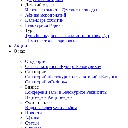
Детский отдых
Игровые комнаты
Детские площадки
Афиша мероприятий
Календарь событий
Белокуриха Горная
Туры
Тур «Белокуриха — сила источников»
Тур
«Путешествие к здоровью»
Акции
О нас
О курорте
Сеть санаториев «Курорт Белокуриха»
Санатории
Санаторий «Белокуриха»
Санаторий «Катунь»
Санаторий «Сибирь»
Бизнес
Конференц-залы в Белокурихе
Реквизиты
Партнерам
Акционерам
Фото и видео
Видеогалерея
Фотоальбом
Новости
Афиша
Статьи