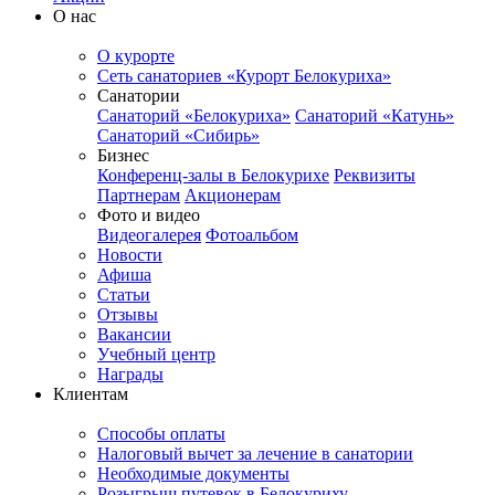
О нас
О курорте
Сеть санаториев «Курорт Белокуриха»
Санатории
Санаторий «Белокуриха»
Санаторий «Катунь»
Санаторий «Сибирь»
Бизнес
Конференц-залы в Белокурихе
Реквизиты
Партнерам
Акционерам
Фото и видео
Видеогалерея
Фотоальбом
Новости
Афиша
Статьи
Отзывы
Вакансии
Учебный центр
Награды
Клиентам
Способы оплаты
Налоговый вычет за лечение в санатории
Необходимые документы
Розыгрыш путевок в Белокуриху