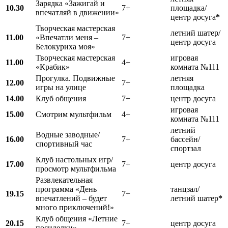
Зарядка «Зажигай и
10.30
7+
площадка/
впечатляй в движении»
центр досуга
*
Творческая мастерская
летний шатер/
11.00
«Впечатли меня –
7+
центр досуга
Белокуриха моя»
Творческая мастерская
игровая
11.00
4+
«Крабик»
комната №111
Прогулка. Подвижные
летняя
12.00
7+
игры на улице
площадка
14.00
Клуб общения
7+
центр досуга
игровая
15.00
Смотрим мультфильм
4+
комната №111
летний
Водные заводные/
16.00
7+
бассейн/
спортивный час
спортзал
Клуб настольных игр/
17.00
7+
центр досуга
просмотр мультфильма
Развлекательная
программа «День
танцзал/
19.15
7+
впечатлений – будет
летний шатер
*
много приключений!»
Клуб общения «Летние
20.15
7+
центр досуга
посиделки»