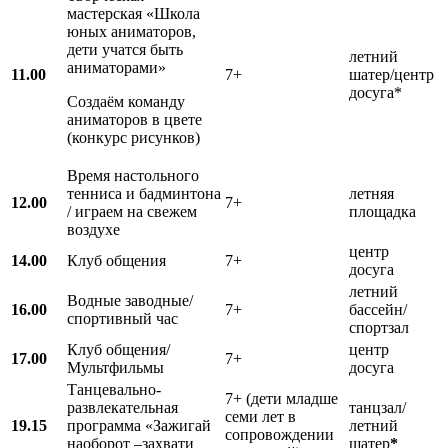
мастерская «Школа
юных аниматоров,
дети учатся быть
летний
аниматорами»
11.00
7+
шатер/центр
досуга*
Создаём команду
аниматоров в цвете
(конкурс рисунков)
Время настольного
тенниса и бадминтона
летняя
12.00
7+
/ играем на свежем
площадка
воздухе
центр
14.00
Клуб общения
7+
досуга
летний
Водные заводные/
16.00
7+
бассейн/
спортивный час
спортзал
Клуб общения/
центр
17.00
7+
Мультфильмы
досуга
Танцевально-
7+ (дети младше
развлекательная
танцзал/
семи лет в
19.15
программа «Зажигай
летний
сопровождении
наоборот –захвати
шатер
*