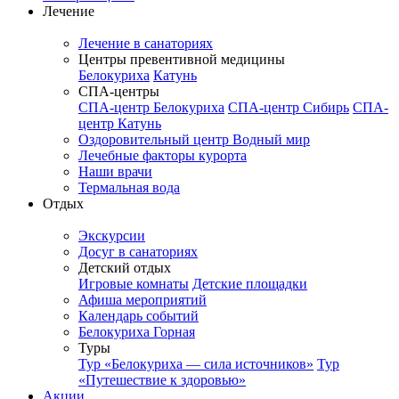
Лечение
Лечение в санаториях
Центры превентивной медицины
Белокуриха
Катунь
СПА-центры
СПА-центр Белокуриха
СПА-центр Сибирь
СПА-
центр Катунь
Оздоровительный центр Водный мир
Лечебные факторы курорта
Наши врачи
Термальная вода
Отдых
Экскурсии
Досуг в санаториях
Детский отдых
Игровые комнаты
Детские площадки
Афиша мероприятий
Календарь событий
Белокуриха Горная
Туры
Тур «Белокуриха — сила источников»
Тур
«Путешествие к здоровью»
Акции