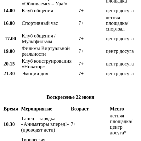
площадка
«Обливаемся – Ура!»
14.00
Клуб общения
7+
центр досуга
летняя
16.00
Спортивный час
7+
площадка/
спортзал
Клуб общения /
17.00
7+
центр досуга
Мультфильмы
Фильмы Виртуальной
19.00
7+
центр досуга
реальности
Клуб конструирования
20.15
7+
центр досуга
«Новатор»
21.30
Эмоции дня
7+
центр досуга
Воскресенье
22 июня
Время
Мероприятие
Возраст
Место
летняя
Танец – зарядка
площадка/
10.30
«Аниматоры вперед!»
7+
центр
(проводят дети)
досуга*
Творческая