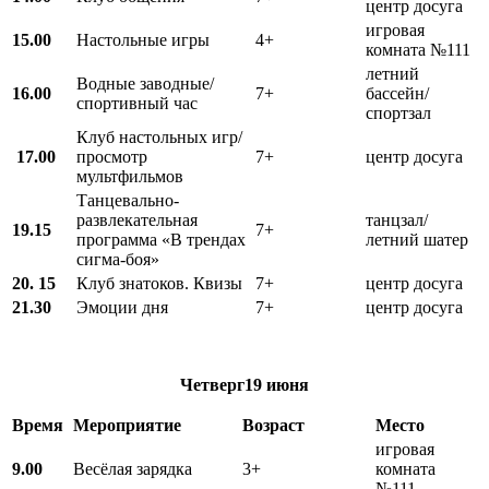
центр досуга
игровая
15.00
Настольные игры
4+
комната №111
летний
Водные заводные/
16.00
7+
бассейн/
спортивный час
спортзал
Клуб настольных игр/
17.00
просмотр
7+
центр досуга
мультфильмов
Танцевально-
развлекательная
танцзал/
19.15
7+
программа «В трендах
летний шатер
сигма-боя»
20. 15
Клуб знатоков. Квизы
7+
центр досуга
21.30
Эмоции дня
7+
центр досуга
Четверг
19 июня
Время
Мероприятие
Возраст
Место
игровая
9.00
Весёлая зарядка
3+
комната
№111