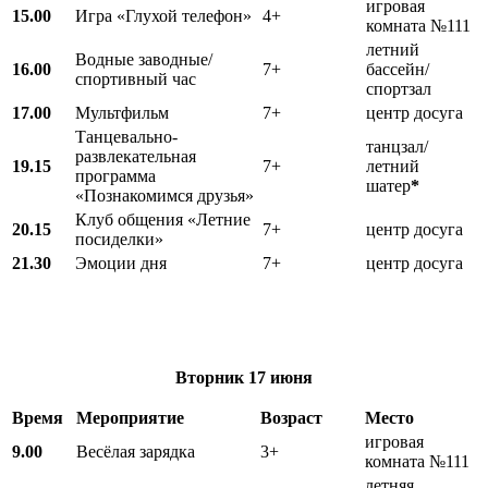
игровая
15.00
Игра «Глухой телефон»
4+
комната №111
летний
Водные заводные/
16.00
7+
бассейн/
спортивный час
спортзал
17.00
Мультфильм
7+
центр досуга
Танцевально-
танцзал/
развлекательная
19.15
7+
летний
программа
шатер
*
«Познакомимся друзья»
Клуб общения «Летние
20.15
7+
центр досуга
посиделки»
21.30
Эмоции дня
7+
центр досуга
Вторник
17 июня
Время
Мероприятие
Возраст
Место
игровая
9.00
Весёлая зарядка
3+
комната №111
летняя