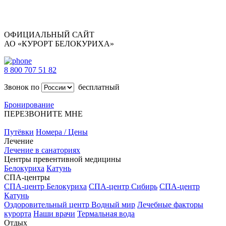
ОФИЦИАЛЬНЫЙ САЙТ
АО «КУРОРТ БЕЛОКУРИХА»
8 800 707 51 82
Звонок по
бесплатный
Бронирование
ПЕРЕЗВОНИТЕ МНЕ
Путёвки
Номера / Цены
Лечение
Лечение в санаториях
Центры превентивной медицины
Белокуриха
Катунь
СПА-центры
СПА-центр Белокуриха
СПА-центр Сибирь
СПА-центр
Катунь
Оздоровительный центр Водный мир
Лечебные факторы
курорта
Наши врачи
Термальная вода
Отдых