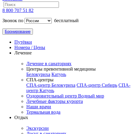
8 800 707 51 82
Звонок по
бесплатный
Бронирование
Путёвки
Номера / Цены
Лечение
Лечение в санаториях
Центры превентивной медицины
Белокуриха
Катунь
СПА-центры
СПА-центр Белокуриха
СПА-центр Сибирь
СПА-
центр Катунь
Оздоровительный центр Водный мир
Лечебные факторы курорта
Наши врачи
Термальная вода
Отдых
Экскурсии
Досуг в санаториях