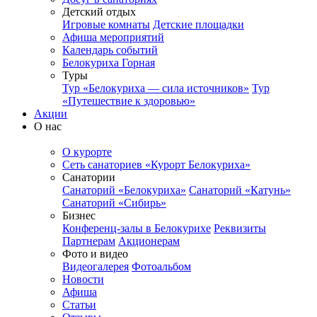
Детский отдых
Игровые комнаты
Детские площадки
Афиша мероприятий
Календарь событий
Белокуриха Горная
Туры
Тур «Белокуриха — сила источников»
Тур
«Путешествие к здоровью»
Акции
О нас
О курорте
Сеть санаториев «Курорт Белокуриха»
Санатории
Санаторий «Белокуриха»
Санаторий «Катунь»
Санаторий «Сибирь»
Бизнес
Конференц-залы в Белокурихе
Реквизиты
Партнерам
Акционерам
Фото и видео
Видеогалерея
Фотоальбом
Новости
Афиша
Статьи