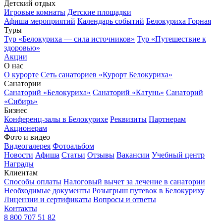
Детский отдых
Игровые комнаты
Детские площадки
Афиша мероприятий
Календарь событий
Белокуриха Горная
Туры
Тур «Белокуриха — сила источников»
Тур «Путешествие к
здоровью»
Акции
О нас
О курорте
Сеть санаториев «Курорт Белокуриха»
Санатории
Санаторий «Белокуриха»
Санаторий «Катунь»
Санаторий
«Сибирь»
Бизнес
Конференц-залы в Белокурихе
Реквизиты
Партнерам
Акционерам
Фото и видео
Видеогалерея
Фотоальбом
Новости
Афиша
Статьи
Отзывы
Вакансии
Учебный центр
Награды
Клиентам
Способы оплаты
Налоговый вычет за лечение в санатории
Необходимые документы
Розыгрыш путевок в Белокуриху
Лицензии и сертификаты
Вопросы и ответы
Контакты
8 800 707 51 82