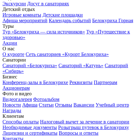
Экскурсии
Досуг в санаториях
Детский отдых
Игровые комнаты
Детские площадки
Афиша мероприятий
Календарь событий
Белокуриха Горная
Туры
Тур «Белокуриха — сила источников»
Тур «Путешествие к
здоровью»
Акции
О нас
О курорте
Сеть санаториев «Курорт Белокуриха»
Санатории
Санаторий «Белокуриха»
Санаторий «Катунь»
Санаторий
«Сибирь»
Бизнес
Конференц-залы в Белокурихе
Реквизиты
Партнерам
Акционерам
Фото и видео
Видеогалерея
Фотоальбом
Новости
Афиша
Статьи
Отзывы
Вакансии
Учебный центр
Награды
Клиентам
Способы оплаты
Налоговый вычет за лечение в санатории
Необходимые документы
Розыгрыш путевок в Белокуриху
Лицензии и сертификаты
Вопросы и ответы
Контакты