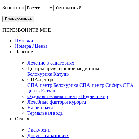
Звонок по
бесплатный
Бронирование
ПЕРЕЗВОНИТЕ МНЕ
Путёвки
Номера / Цены
Лечение
Лечение в санаториях
Центры превентивной медицины
Белокуриха
Катунь
СПА-центры
СПА-центр Белокуриха
СПА-центр Сибирь
СПА-
центр Катунь
Оздоровительный центр Водный мир
Лечебные факторы курорта
Наши врачи
Термальная вода
Отдых
Экскурсии
Досуг в санаториях