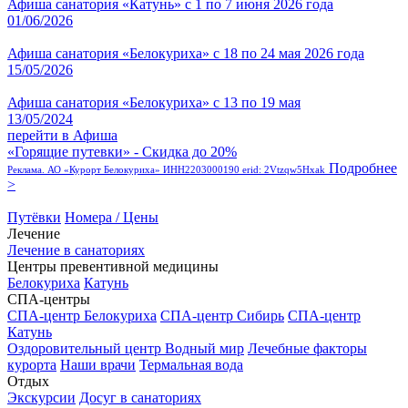
Афиша санатория «Катунь» с 1 по 7 июня 2026 года
01/06/2026
Афиша санатория «Белокуриха» с 18 по 24 мая 2026 года
15/05/2026
Афиша санатория «Белокуриха» с 13 по 19 мая
13/05/2024
перейти в Афиша
«Горящие путевки» - Скидка до 20%
Подробнее
Реклама. АО «Курорт Белокуриха» ИНН2203000190 erid: 2Vtzqw5Hxak
>
Путёвки
Номера / Цены
Лечение
Лечение в санаториях
Центры превентивной медицины
Белокуриха
Катунь
СПА-центры
СПА-центр Белокуриха
СПА-центр Сибирь
СПА-центр
Катунь
Оздоровительный центр Водный мир
Лечебные факторы
курорта
Наши врачи
Термальная вода
Отдых
Экскурсии
Досуг в санаториях