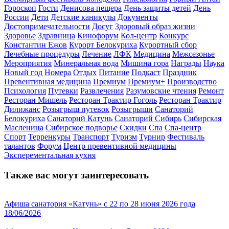
Гороскоп
Гости
Денисова пещера
День защиты детей
День
России
Дети
Детские каникулы
Документы
Достопримечательности
Досуг
Здоровый образ жизни
Здоровье
Здравница
Кинофорум
Кол-центр
Конкурс
Константин Ежов
Курорт Белокуриха
Курортный сбор
Лечебные процедуры
Лечение
ЛФК
Медицина
Межсезонье
Мероприятия
Минеральная вода
Мишина гора
Награды
Наука
Новый год
Номера
Отдых
Питание
Подкаст
Праздник
Превентивная медицина
Премиум
Премиум+
Производство
Психология
Путевки
Развлечения
Разумовские чтения
Ремонт
Ресторан Мишель
Ресторан Трактир Гоголь
Ресторан Трактир
Дилижанс
Розыгрыш путевок
Розыгрыши
Санаторий
Белокуриха
Санаторий Катунь
Санаторий Сибирь
Сибирская
Масленица
Сибирское подворье
Скидки
Спа
Спа-центр
Спорт
Терренкуры
Транспорт
Туризм
Турнир
Фестиваль
талантов
Форум
Центр превентивной медицины
Эксперементальная кухня
Также вас могут заинтересовать
Афиша санатория «Катунь» с 22 по 28 июня 2026 года
18/06/2026