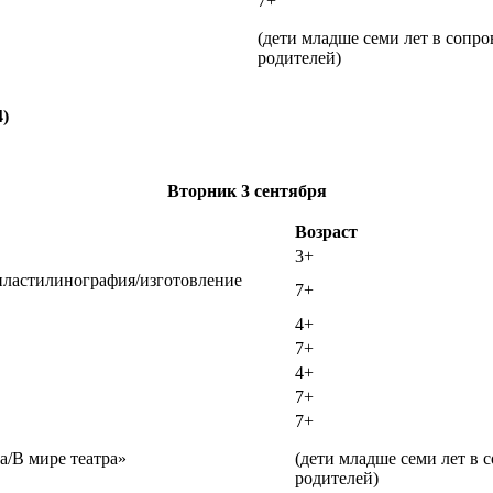
7+
(дети младше семи лет в сопр
родителей)
4)
Вторник
3
сентября
Возраст
3+
/пластилинография/изготовление
7+
4+
7+
4+
7+
7+
а/В мире театра»
(дети младше семи лет в
родителей)