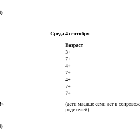
4)
Среда
4 сентября
Возраст
3+
7+
4+
7+
4+
7+
7+
!»
(дети младше семи лет в сопрово
родителей)
4)