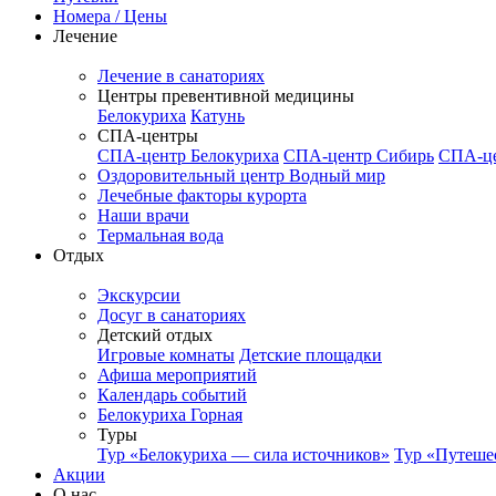
Номера / Цены
Лечение
Лечение в санаториях
Центры превентивной медицины
Белокуриха
Катунь
СПА-центры
СПА-центр Белокуриха
СПА-центр Сибирь
СПА-це
Оздоровительный центр Водный мир
Лечебные факторы курорта
Наши врачи
Термальная вода
Отдых
Экскурсии
Досуг в санаториях
Детский отдых
Игровые комнаты
Детские площадки
Афиша мероприятий
Календарь событий
Белокуриха Горная
Туры
Тур «Белокуриха — сила источников»
Тур «Путеше
Акции
О нас