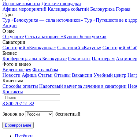
Игровые комнаты
Детские площадки
Афиша мероприятий
Календарь событий
Белокуриха Горная
Туры
Тур «Белокуриха — сила источников»
Тур «Путешествие к здо
Акции
О нас
О курорте
Сеть санаториев «Курорт Белокуриха»
Санатории
Санаторий «Белокуриха»
Санаторий «Катунь»
Санаторий «Си
Бизнес
Конференц-залы в Белокурихе
Реквизиты
Партнерам
Акционе
Фото и видео
Видеогалерея
Фотоальбом
Новости
Афиша
Статьи
Отзывы
Вакансии
Учебный центр
Наг
Клиентам
Способы оплаты
Налоговый вычет за лечение в санатории
Нео
Контакты
8 800 707 51 82
Звонок по
бесплатный
Бронирование
Путёвки