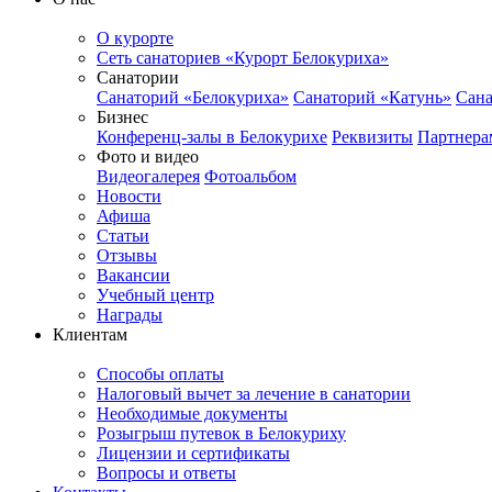
О курорте
Сеть санаториев «Курорт Белокуриха»
Санатории
Санаторий «Белокуриха»
Санаторий «Катунь»
Сана
Бизнес
Конференц-залы в Белокурихе
Реквизиты
Партнера
Фото и видео
Видеогалерея
Фотоальбом
Новости
Афиша
Статьи
Отзывы
Вакансии
Учебный центр
Награды
Клиентам
Способы оплаты
Налоговый вычет за лечение в санатории
Необходимые документы
Розыгрыш путевок в Белокуриху
Лицензии и сертификаты
Вопросы и ответы