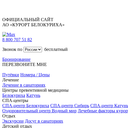
ОФИЦИАЛЬНЫЙ САЙТ
АО «КУРОРТ БЕЛОКУРИХА»
8 800 707 51 82
Звонок по
бесплатный
Бронирование
ПЕРЕЗВОНИТЕ МНЕ
Путёвки
Номера / Цены
Лечение
Лечение в санаториях
Центры превентивной медицины
Белокуриха
Катунь
СПА-центры
СПА-центр Белокуриха
СПА-центр Сибирь
СПА-центр Катун
Оздоровительный центр Водный мир
Лечебные факторы курор
Отдых
Экскурсии
Досуг в санаториях
Детский отдых