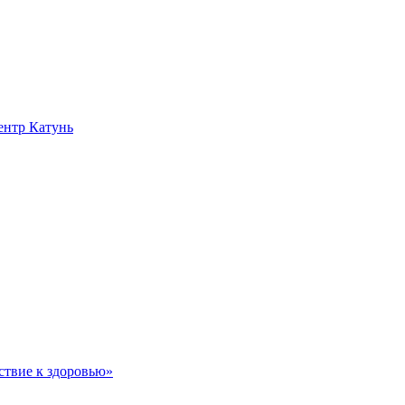
нтр Катунь
ствие к здоровью»