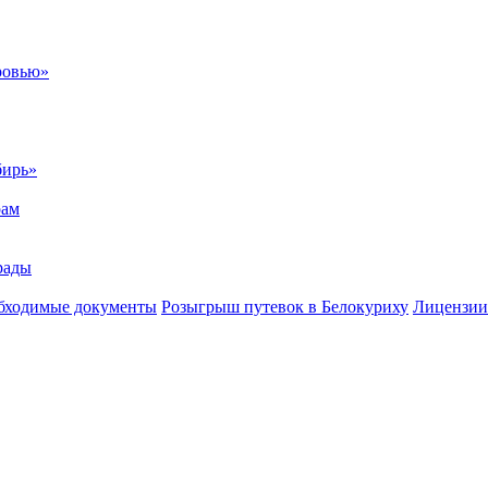
ровью»
бирь»
рам
рады
бходимые документы
Розыгрыш путевок в Белокуриху
Лицензии