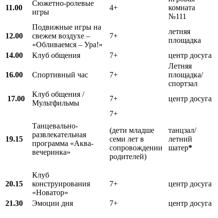
Сюжетно-ролевые
11.00
4+
комната
игры
№111
Подвижные игры на
летняя
12.00
свежем воздухе –
7+
площадка
«Обливаемся – Ура!»
14.00
Клуб общения
7+
центр досуга
Летняя
16.00
Спортивный час
7+
площадка/
спортзал
Клуб общения /
17.00
7+
центр досуга
Мультфильмы
7+
Танцевально-
(дети младше
танцзал/
развлекательная
19.15
семи лет в
летний
программа «Аква-
сопровождении
шатер
*
вечеринка»
родителей)
Клуб
20.15
конструирования
7+
центр досуга
«Новатор»
21.30
Эмоции дня
7+
центр досуга