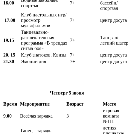
Водные заводные/
16.00
7+
бассейн/
спортчас
спортзал
Клуб настольных игр/
17.00
просмотр
7+
центр досуга
мультфильмов
Танцевально-
развлекательная
Танцзал/
19.15
7+
программа «В трендах
летний шатер
сигма-боя»
20. 15
Клуб знатоков. Квизы.
7+
центр досуга
21.30
Эмоции дня
7+
центр досуга
Четверг
5 июня
Время
Мероприятие
Возраст
Место
игровая
9.00
Весёлая зарядка
3+
комната
№111
летняя
Танец – зарядка
площадка/