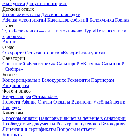
Экскурсии
Досуг в санаториях
Детский отдых
Игровые комнаты
Детские площадки
Афиша мероприятий
Календарь событий
Белокуриха Горная
Туры
Тур «Белокуриха — сила источников»
Тур «Путешествие к
здоровью»
Акции
О нас
О курорте
Сеть санаториев «Курорт Белокуриха»
Санатории
Санаторий «Белокуриха»
Санаторий «Катунь»
Санаторий
«Сибирь»
Бизнес
Конференц-залы в Белокурихе
Реквизиты
Партнерам
Акционерам
Фото и видео
Видеогалерея
Фотоальбом
Новости
Афиша
Статьи
Отзывы
Вакансии
Учебный центр
Награды
Клиентам
Способы оплаты
Налоговый вычет за лечение в санатории
Необходимые документы
Розыгрыш путевок в Белокуриху
Лицензии и сертификаты
Вопросы и ответы
Контакты