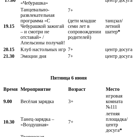
17.00
центр досуга
«Чебурашка»
Танцевально-
7+
развлекательная
программа «С
(дети младше
танцзал/
19.15
Чебурашкой зажигай
семи лет в
летний
– и смотри не
сопровождении
шатер
*
отставай» /
родителей)
Апельсины получай!
20.15
Клуб настольных игр
7+
центр досуга
21.30
Эмоции дня
7+
центр досуга
Пятница
6 июня
Время
Мероприятие
Возраст
Место
игровая
9.00
Весёлая зарядка
3+
комната
№111
летняя
Танец-зарядка –
площадка/
10.30
7+
«Воздушная»
центр
досуга
*
Творческая