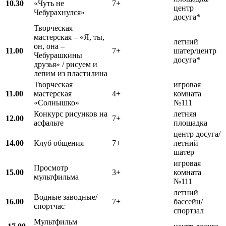
10.30
«Чуть не
7+
центр
Чебурахнулся»
досуга*
Творческая
мастерская – «Я, ты,
летний
он, она –
11.00
7+
шатер/центр
Чебурашкины
досуга*
друзья» / рисуем и
лепим из пластилина
Творческая
игровая
11.00
мастерская
4+
комната
«Солнышко»
№111
Конкурс рисунков на
летняя
12.00
7+
асфальте
площадка
центр досуга/
1
4
.00
Клуб общения
7+
летний
шатер
игровая
Просмотр
15.00
3+
комната
мультфильма
№111
летний
Водные заводные/
16.00
7+
бассейн/
спортчас
спортзал
Мультфильм