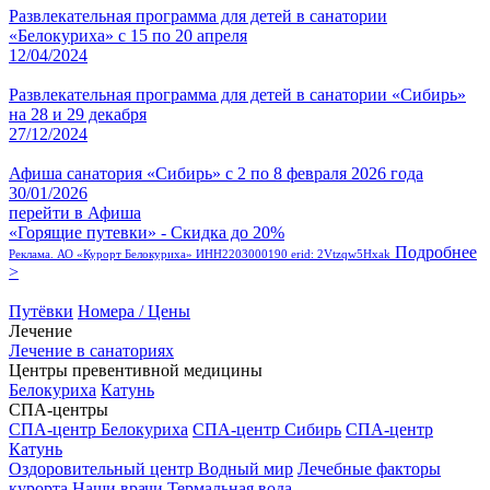
Развлекательная программа для детей в санатории
«Белокуриха» с 15 по 20 апреля
12/04/2024
Развлекательная программа для детей в санатории «Сибирь»
на 28 и 29 декабря
27/12/2024
Афиша санатория «Сибирь» с 2 по 8 февраля 2026 года
30/01/2026
перейти в Афиша
«Горящие путевки» - Скидка до 20%
Подробнее
Реклама. АО «Курорт Белокуриха» ИНН2203000190 erid: 2Vtzqw5Hxak
>
Путёвки
Номера / Цены
Лечение
Лечение в санаториях
Центры превентивной медицины
Белокуриха
Катунь
СПА-центры
СПА-центр Белокуриха
СПА-центр Сибирь
СПА-центр
Катунь
Оздоровительный центр Водный мир
Лечебные факторы
курорта
Наши врачи
Термальная вода