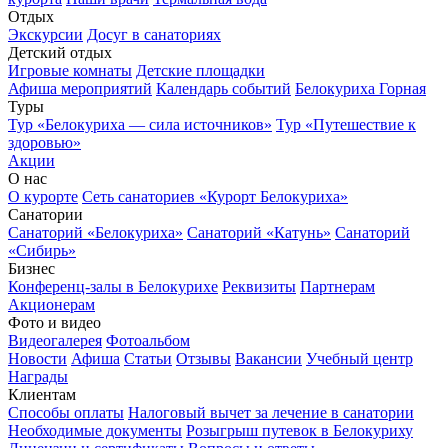
Отдых
Экскурсии
Досуг в санаториях
Детский отдых
Игровые комнаты
Детские площадки
Афиша мероприятий
Календарь событий
Белокуриха Горная
Туры
Тур «Белокуриха — сила источников»
Тур «Путешествие к
здоровью»
Акции
О нас
О курорте
Сеть санаториев «Курорт Белокуриха»
Санатории
Санаторий «Белокуриха»
Санаторий «Катунь»
Санаторий
«Сибирь»
Бизнес
Конференц-залы в Белокурихе
Реквизиты
Партнерам
Акционерам
Фото и видео
Видеогалерея
Фотоальбом
Новости
Афиша
Статьи
Отзывы
Вакансии
Учебный центр
Награды
Клиентам
Способы оплаты
Налоговый вычет за лечение в санатории
Необходимые документы
Розыгрыш путевок в Белокуриху