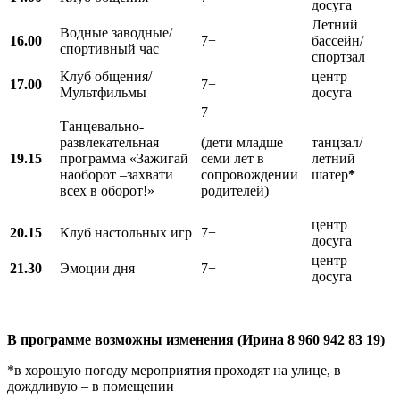
досуга
Летний
Водные заводные/
16.00
7+
бассейн/
спортивный час
спортзал
Клуб общения/
центр
17.00
7+
Мультфильмы
досуга
7+
Танцевально-
развлекательная
(дети младше
танцзал/
19.15
программа «Зажигай
семи лет в
летний
наоборот –захвати
сопровождении
шатер
*
всех в оборот!»
родителей)
центр
20.15
Клуб настольных игр
7+
досуга
центр
21.30
Эмоции дня
7+
досуга
В программе возможны изменения (Ирина 8 960 942 83 19)
*в хорошую погоду мероприятия проходят на улице, в
дождливую – в помещении