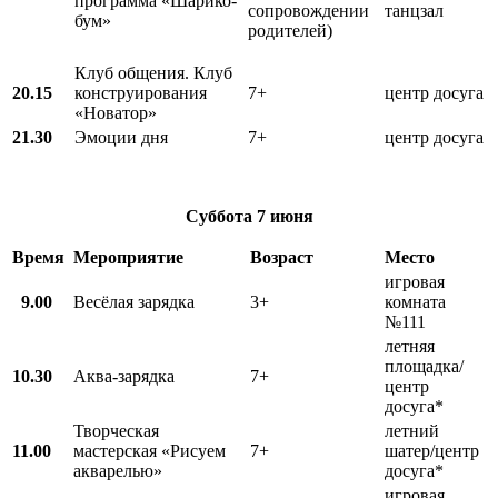
программа «Шарико-
сопровождении
танцзал
бум»
родителей)
Клуб общения. Клуб
20.15
конструирования
7+
центр досуга
«Новатор»
21.30
Эмоции дня
7+
центр досуга
Суббота
7 июня
Время
Мероприятие
Возраст
Место
игровая
9.00
Весёлая зарядка
3+
комната
№111
летняя
площадка/
10.30
Аква-зарядка
7+
центр
досуга*
Творческая
летний
11.00
мастерская «Рисуем
7+
шатер/центр
акварелью»
досуга*
игровая