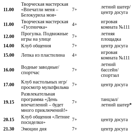
Творческая мастерская
летний шатер/
11.00
«Впечатли меня –
7+
центр досуга
Белокуриха моя»
Творческая мастерская
игровая
11.00
4+
«Гусеничка»
комната №111
Прогулка. Подвижные
летняя
12.00
7+
игры на улице
площадка
14.00
Клуб общения
7+
центр досуга
игровая
15.00
Лепка из пластилина
4+
комната №111
летний
Водные заводные/
16.00
7+
бассейн/
спортчас
спортзал
Клуб настольных игр/
17.00
7+
центр досуга
просмотр мультфильма
Развлекательная
программа «День
танцзал/
19.15
7+
впечатлений – будет
летний шатер
*
много приключений!»
Клуб общения «Летние
20.15
7+
центр досуга
посиделки»
21.30
Эмоции дня
7+
центр досуга