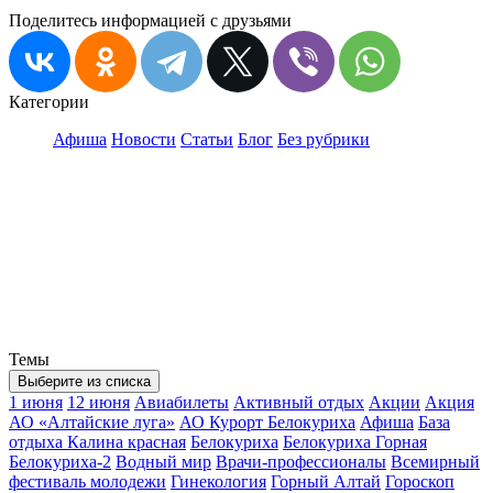
Поделитесь информацией с друзьями
Категории
Афиша
Новости
Статьи
Блог
Без рубрики
Темы
Выберите из списка
1 июня
12 июня
Авиабилеты
Активный отдых
Акции
Акция
АО «Алтайские луга»
АО Курорт Белокуриха
Афиша
База
отдыха Калина красная
Белокуриха
Белокуриха Горная
Белокуриха-2
Водный мир
Врачи-профессионалы
Всемирный
фестиваль молодежи
Гинекология
Горный Алтай
Гороскоп