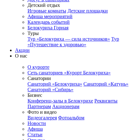
Детский отдых
Игровые комнаты
Детские площадки
Афиша мероприятий
Календарь событий
Белокуриха Горная
Туры
Тур «Белокуриха — сила источников»
Тур
«Путешествие к здоровью»
Акции
О нас
О курорте
Сеть санаториев «Курорт Белокуриха»
Санатории
Санаторий «Белокуриха»
Санаторий «Катунь»
Санаторий «Сибирь»
Бизнес
Конференц-залы в Белокурихе
Реквизиты
Партнерам
Акционерам
Фото и видео
Видеогалерея
Фотоальбом
Новости
Афиша
Статьи