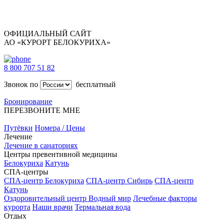
ОФИЦИАЛЬНЫЙ САЙТ
АО «КУРОРТ БЕЛОКУРИХА»
8 800 707 51 82
Звонок по
бесплатный
Бронирование
ПЕРЕЗВОНИТЕ МНЕ
Путёвки
Номера / Цены
Лечение
Лечение в санаториях
Центры превентивной медицины
Белокуриха
Катунь
СПА-центры
СПА-центр Белокуриха
СПА-центр Сибирь
СПА-центр
Катунь
Оздоровительный центр Водный мир
Лечебные факторы
курорта
Наши врачи
Термальная вода
Отдых