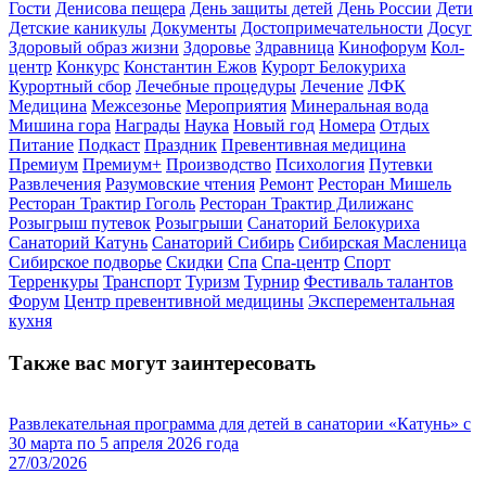
Гости
Денисова пещера
День защиты детей
День России
Дети
Детские каникулы
Документы
Достопримечательности
Досуг
Здоровый образ жизни
Здоровье
Здравница
Кинофорум
Кол-
центр
Конкурс
Константин Ежов
Курорт Белокуриха
Курортный сбор
Лечебные процедуры
Лечение
ЛФК
Медицина
Межсезонье
Мероприятия
Минеральная вода
Мишина гора
Награды
Наука
Новый год
Номера
Отдых
Питание
Подкаст
Праздник
Превентивная медицина
Премиум
Премиум+
Производство
Психология
Путевки
Развлечения
Разумовские чтения
Ремонт
Ресторан Мишель
Ресторан Трактир Гоголь
Ресторан Трактир Дилижанс
Розыгрыш путевок
Розыгрыши
Санаторий Белокуриха
Санаторий Катунь
Санаторий Сибирь
Сибирская Масленица
Сибирское подворье
Скидки
Спа
Спа-центр
Спорт
Терренкуры
Транспорт
Туризм
Турнир
Фестиваль талантов
Форум
Центр превентивной медицины
Эксперементальная
кухня
Также вас могут заинтересовать
Развлекательная программа для детей в санатории «Катунь» с
30 марта по 5 апреля 2026 года
27/03/2026