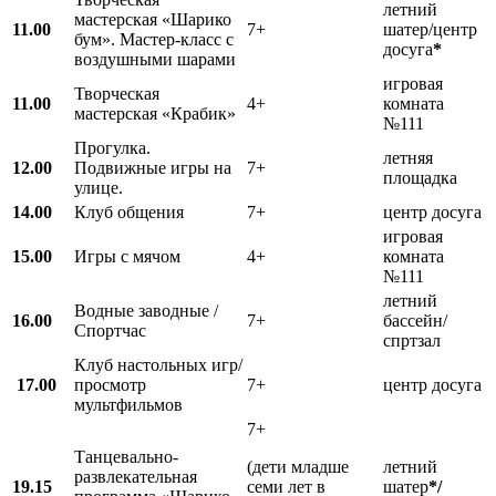
летний
мастерская «Шарико
11.00
7+
шатер/центр
бум». Мастер-класс с
досуга
*
воздушными шарами
игровая
Творческая
11.00
4+
комната
мастерская «Крабик»
№111
Прогулка.
летняя
12.00
Подвижные игры на
7+
площадка
улице.
14.00
Клуб общения
7+
центр досуга
игровая
15.00
Игры с мячом
4+
комната
№111
летний
Водные заводные /
16.00
7+
бассейн/
Спортчас
спртзал
Клуб настольных игр/
17.00
просмотр
7+
центр досуга
мультфильмов
7+
Танцевально-
(дети младше
летний
развлекательная
19.15
семи лет в
шатер
*/