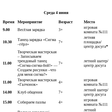
Среда
4 июня
Время
Мероприятие
Возраст
Место
игровая
9.00
Весёлая зарядка
3+
комната №111
летняя
Танец-зарядка «Сигма
10.30
7+
площадка/
–гёрл»
центр досуга
*
Творческая мастерская
– Записываем
трендовый танец
летний шатер/
11.00
7+
«Сигма-сигма-бой!» —
центр досуга
Создаем рисунки –что
для меня сигма?»
Творческая мастерская
игровая
11.00
4+
«Галчонок»
комната №111
летний шатер/
14.00
Клуб общения
7+
центр досуга
игровая
15.00
Собираем пазлы
4+
комната №111
летний