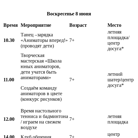
Воскресенье
8 июня
Время
Мероприятие
Возраст
Место
летняя
Танец –зарядка
площадка/
10.30
«Аниматоры вперед!»
7+
центр
(проводят дети)
досуга*
Творческая
мастерская «Школа
юных аниматоров,
дети учатся быть
летний
аниматорами»
11.00
7+
шатер/центр
досуга*
Создаём команду
аниматоров в цвете
(конкурс рисунков)
Время настольного
тенниса и бадминтона
летняя
12.00
7+
/ играем на свежем
площадка
воздухе
центр
14.00
Клуб общения
7+