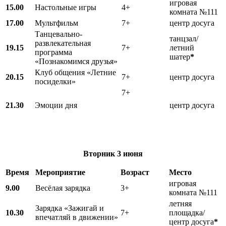
игровая
15.00
Настольные игры
4+
комната №111
17.00
Мультфильм
7+
центр досуга
Танцевально-
танцзал/
развлекательная
19.15
7+
летний
программа
шатер
*
«Познакомимся друзья»
Клуб общения «Летние
20.15
7+
центр досуга
посиделки»
7+
21.30
Эмоции дня
центр досуга
Вторник
3 июня
Время
Мероприятие
Возраст
Место
игровая
9.00
Весёлая зарядка
3+
комната №111
летняя
Зарядка «Зажигай и
10.30
7+
площадка/
впечатляй в движении»
центр досуга
*