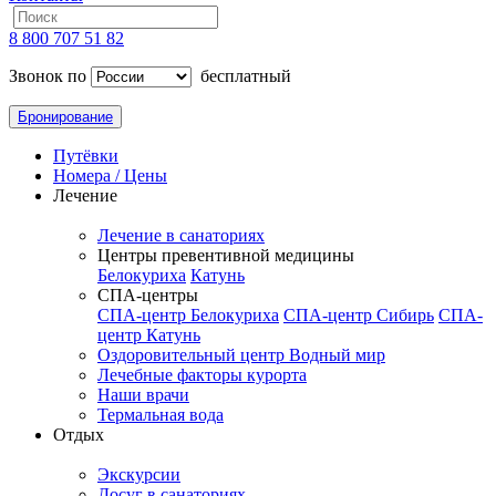
8 800 707 51 82
Звонок по
бесплатный
Бронирование
Путёвки
Номера / Цены
Лечение
Лечение в санаториях
Центры превентивной медицины
Белокуриха
Катунь
СПА-центры
СПА-центр Белокуриха
СПА-центр Сибирь
СПА-
центр Катунь
Оздоровительный центр Водный мир
Лечебные факторы курорта
Наши врачи
Термальная вода
Отдых
Экскурсии
Досуг в санаториях