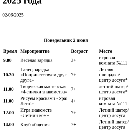
2025 года
02/06/2025
Понедельник
2 июня
Время
Мероприятие
Возраст
Место
игровая
9.00
Весёлая зарядка
3+
комната №111
Танец-зарядка
Летняя
10.30
«Поприветствуем друг
7+
площадка/
друга»
центр досуга
*
Творческая мастерская –
летний шатер/
11.00
7+
«Фенички знакомства»
центр досуга
*
Рисуем красками «Ура!
игровая
11.00
4+
Лето!»
комната №111
Игра знакомств
Летний шатер/
12.00
7+
«Летний ком»
центр досуга
Летний шатер/
14.00
Клуб общения
7+
центр досуга