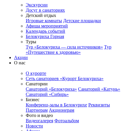
Экскурсии
Досуг в санаториях
Детский отдых
Игровые комнаты
Детские площадки
Афиша мероприятий
Календарь событий
Белокуриха Горная
Туры
Тур «Белокуриха — сила источников»
Тур
«Путешествие к здоровью»
Акции
О нас
О курорте
Сеть санаториев «Курорт Белокуриха»
Санатории
Санаторий «Белокуриха»
Санаторий «Катунь»
Санаторий «Сибирь»
Бизнес
Конференц-залы в Белокурихе
Реквизиты
Партнерам
Акционерам
Фото и видео
Видеогалерея
Фотоальбом
Новости