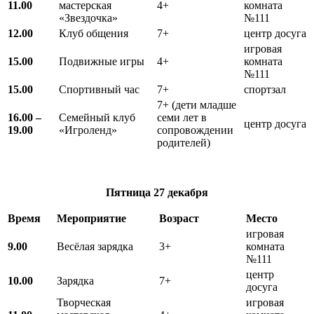
11.00
мастерская
4+
комната
«Звездочка»
№111
12.00
Клуб общения
7+
центр досуга
игровая
15.00
Подвижные игры
4+
комната
№111
15.00
Спортивный час
7+
спортзал
7+ (дети младше
16.00 –
Семейный клуб
семи лет в
центр досуга
19.00
«Игроленд»
сопровождении
родителей)
Пятница 27 декабря
Время
Мероприятие
Возраст
Место
игровая
9.00
Весёлая зарядка
3+
комната
№111
центр
10.00
Зарядка
7+
досуга
Творческая
игровая