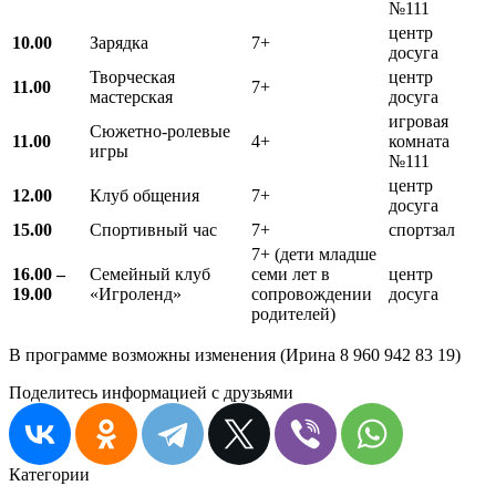
№111
центр
10.00
Зарядка
7+
досуга
Творческая
центр
11.00
7+
мастерская
досуга
игровая
Сюжетно-ролевые
11.00
4+
комната
игры
№111
центр
12.00
Клуб общения
7+
досуга
15.00
Спортивный час
7+
спортзал
7+ (дети младше
16.00 –
Семейный клуб
семи лет в
центр
19.00
«Игроленд»
сопровождении
досуга
родителей)
В программе возможны изменения (Ирина 8 960 942 83 19)
Поделитесь информацией с друзьями
Категории