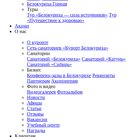
Белокуриха Горная
Туры
Тур «Белокуриха — сила источников»
Тур
«Путешествие к здоровью»
Акции
О нас
О курорте
Сеть санаториев «Курорт Белокуриха»
Санатории
Санаторий «Белокуриха»
Санаторий «Катунь»
Санаторий «Сибирь»
Бизнес
Конференц-залы в Белокурихе
Реквизиты
Партнерам
Акционерам
Фото и видео
Видеогалерея
Фотоальбом
Новости
Афиша
Статьи
Отзывы
Вакансии
Учебный центр
Награды
Клиентам