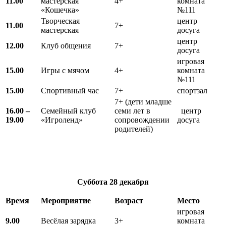
11.00
мастерская
4+
комната
«Кошечка»
№111
Творческая
центр
11.00
7+
мастерская
досуга
центр
12.00
Клуб общения
7+
досуга
игровая
15.00
Игры с мячом
4+
комната
№111
15.00
Спортивный час
7+
спортзал
7+ (дети младше
16.00 –
Семейный клуб
семи лет в
центр
19.00
«Игроленд»
сопровождении
досуга
родителей)
Суббота 28 декабря
Время
Мероприятие
Возраст
Место
игровая
9.00
Весёлая зарядка
3+
комната