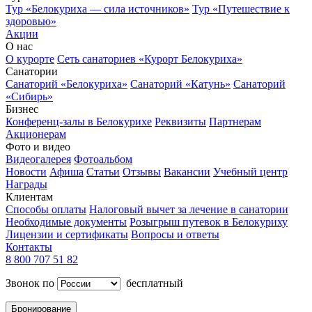
Тур «Белокуриха — сила источников»
Тур «Путешествие к
здоровью»
Акции
О нас
О курорте
Сеть санаториев «Курорт Белокуриха»
Санатории
Санаторий «Белокуриха»
Санаторий «Катунь»
Санаторий
«Сибирь»
Бизнес
Конференц-залы в Белокурихе
Реквизиты
Партнерам
Акционерам
Фото и видео
Видеогалерея
Фотоальбом
Новости
Афиша
Статьи
Отзывы
Вакансии
Учебный центр
Награды
Клиентам
Способы оплаты
Налоговый вычет за лечение в санатории
Необходимые документы
Розыгрыш путевок в Белокуриху
Лицензии и сертификаты
Вопросы и ответы
Контакты
8 800 707 51 82
Звонок по
бесплатный
Бронирование