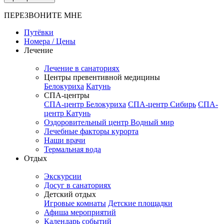
ПЕРЕЗВОНИТЕ МНЕ
Путёвки
Номера / Цены
Лечение
Лечение в санаториях
Центры превентивной медицины
Белокуриха
Катунь
СПА-центры
СПА-центр Белокуриха
СПА-центр Сибирь
СПА-
центр Катунь
Оздоровительный центр Водный мир
Лечебные факторы курорта
Наши врачи
Термальная вода
Отдых
Экскурсии
Досуг в санаториях
Детский отдых
Игровые комнаты
Детские площадки
Афиша мероприятий
Календарь событий