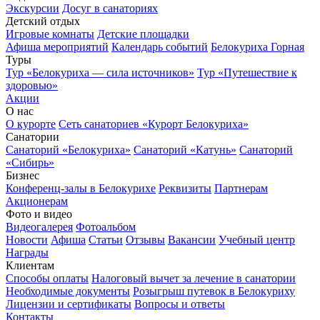
Экскурсии
Досуг в санаториях
Детский отдых
Игровые комнаты
Детские площадки
Афиша мероприятий
Календарь событий
Белокуриха Горная
Туры
Тур «Белокуриха — сила источников»
Тур «Путешествие к
здоровью»
Акции
О нас
О курорте
Сеть санаториев «Курорт Белокуриха»
Санатории
Санаторий «Белокуриха»
Санаторий «Катунь»
Санаторий
«Сибирь»
Бизнес
Конференц-залы в Белокурихе
Реквизиты
Партнерам
Акционерам
Фото и видео
Видеогалерея
Фотоальбом
Новости
Афиша
Статьи
Отзывы
Вакансии
Учебный центр
Награды
Клиентам
Способы оплаты
Налоговый вычет за лечение в санатории
Необходимые документы
Розыгрыш путевок в Белокуриху
Лицензии и сертификаты
Вопросы и ответы
Контакты