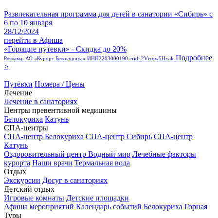
Развлекательная программа для детей в санатории «Сибирь» с
6 по 10 января
28/12/2024
перейти в Афиша
«Горящие путевки» - Скидка до 20%
Подробнее
Реклама. АО «Курорт Белокуриха» ИНН2203000190 erid: 2Vtzqw5Hxak
>
Путёвки
Номера / Цены
Лечение
Лечение в санаториях
Центры превентивной медицины
Белокуриха
Катунь
СПА-центры
СПА-центр Белокуриха
СПА-центр Сибирь
СПА-центр
Катунь
Оздоровительный центр Водный мир
Лечебные факторы
курорта
Наши врачи
Термальная вода
Отдых
Экскурсии
Досуг в санаториях
Детский отдых
Игровые комнаты
Детские площадки
Афиша мероприятий
Календарь событий
Белокуриха Горная
Туры