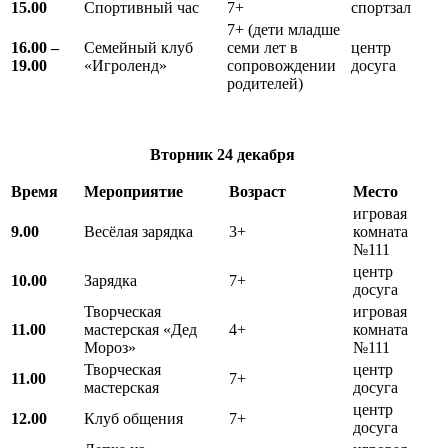
15.00
Спортивный час
7+
спортзал
7+ (дети младше
16.00 –
Семейный клуб
семи лет в
центр
19.00
«Игроленд»
сопровождении
досуга
родителей)
Вторник 24 декабря
Время
Мероприятие
Возраст
Место
игровая
9.00
Весёлая зарядка
3+
комната
№111
центр
10.00
Зарядка
7+
досуга
Творческая
игровая
11.00
мастерская «Дед
4+
комната
Мороз»
№111
Творческая
центр
11.00
7+
мастерская
досуга
центр
12.00
Клуб общения
7+
досуга