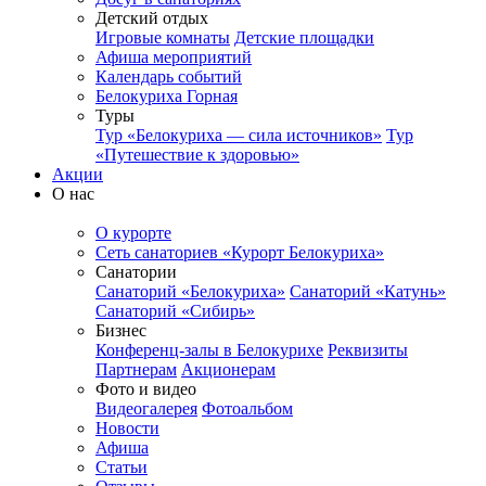
Детский отдых
Игровые комнаты
Детские площадки
Афиша мероприятий
Календарь событий
Белокуриха Горная
Туры
Тур «Белокуриха — сила источников»
Тур
«Путешествие к здоровью»
Акции
О нас
О курорте
Сеть санаториев «Курорт Белокуриха»
Санатории
Санаторий «Белокуриха»
Санаторий «Катунь»
Санаторий «Сибирь»
Бизнес
Конференц-залы в Белокурихе
Реквизиты
Партнерам
Акционерам
Фото и видео
Видеогалерея
Фотоальбом
Новости
Афиша
Статьи