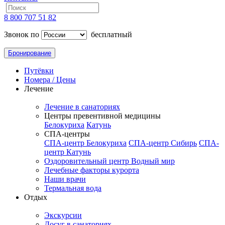
8 800 707 51 82
Звонок по
бесплатный
Бронирование
Путёвки
Номера / Цены
Лечение
Лечение в санаториях
Центры превентивной медицины
Белокуриха
Катунь
СПА-центры
СПА-центр Белокуриха
СПА-центр Сибирь
СПА-
центр Катунь
Оздоровительный центр Водный мир
Лечебные факторы курорта
Наши врачи
Термальная вода
Отдых
Экскурсии
Досуг в санаториях