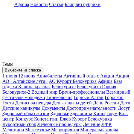
Афиша
Новости
Статьи
Блог
Без рубрики
Темы
Выберите из списка
1 июня
12 июня
Авиабилеты
Активный отдых
Акции
Акция
АО «Алтайские луга»
АО Курорт Белокуриха
Афиша
База
отдыха Калина красная
Белокуриха
Белокуриха Горная
Белокуриха-2
Водный мир
Врачи-профессионалы
Всемирный
фестиваль молодежи
Гинекология
Горный Алтай
Гороскоп
Гости
Денисова пещера
День защиты детей
День России
Дети
Детские каникулы
Документы
Достопримечательности
Досуг
Здоровый образ жизни
Здоровье
Здравница
Кинофорум
Кол-
центр
Конкурс
Константин Ежов
Курорт Белокуриха
Курортный сбор
Лечебные процедуры
Лечение
ЛФК
Медицина
Межсезонье
Мероприятия
Минеральная вода