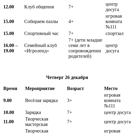
центр
12.00
Клуб общения
7+
досуга
игровая
15.00
Собираем пазлы
4+
комната
№111
15.00
Спортивный час
7+
спортзал
7+ (дети младше
16.00 –
Семейный клуб
семи лет в
центр
19.00
«Игроленд»
сопровождении
досуга
родителей)
Четверг 26 декабря
Время
Мероприятие
Возраст
Место
игровая
9.00
Весёлая зарядка
3+
комната
№111
10.00
Зарядка
7+
центр досуга
Творческая
11.00
7+
центр досуга
мастерская
Творческая
игровая