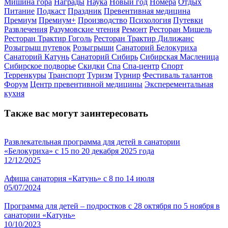
Мишина гора
Награды
Наука
Новый год
Номера
Отдых
Питание
Подкаст
Праздник
Превентивная медицина
Премиум
Премиум+
Производство
Психология
Путевки
Развлечения
Разумовские чтения
Ремонт
Ресторан Мишель
Ресторан Трактир Гоголь
Ресторан Трактир Дилижанс
Розыгрыш путевок
Розыгрыши
Санаторий Белокуриха
Санаторий Катунь
Санаторий Сибирь
Сибирская Масленица
Сибирское подворье
Скидки
Спа
Спа-центр
Спорт
Терренкуры
Транспорт
Туризм
Турнир
Фестиваль талантов
Форум
Центр превентивной медицины
Эксперементальная
кухня
Также вас могут заинтересовать
Развлекательная программа для детей в санатории
«Белокуриха» с 15 по 20 декабря 2025 года
12/12/2025
Афиша санатория «Катунь» с 8 по 14 июля
05/07/2024
Программа для детей – подростков с 28 октября по 5 ноября в
санатории «Катунь»
10/10/2023