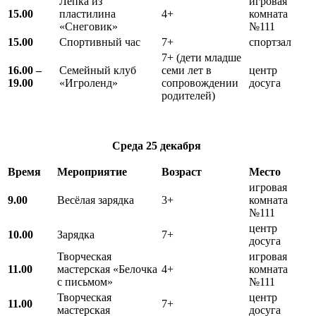
Лепка из
игровая
15.00
пластилина
4+
комната
«Снеговик»
№111
15.00
Спортивный час
7+
спортзал
7+ (дети младше
16.00 –
Семейный клуб
семи лет в
центр
19.00
«Игроленд»
сопровождении
досуга
родителей)
Среда 25 декабря
Время
Мероприятие
Возраст
Место
игровая
9.00
Весёлая зарядка
3+
комната
№111
центр
10.00
Зарядка
7+
досуга
Творческая
игровая
11.00
мастерская «Белочка
4+
комната
с письмом»
№111
Творческая
центр
11.00
7+
мастерская
досуга