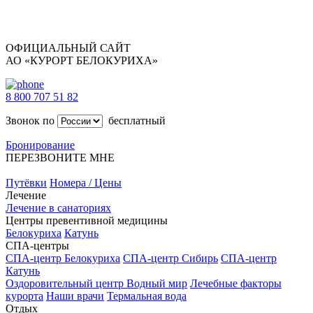
ОФИЦИАЛЬНЫЙ САЙТ
АО «КУРОРТ БЕЛОКУРИХА»
8 800 707 51 82
Звонок по
бесплатный
Бронирование
ПЕРЕЗВОНИТЕ МНЕ
Путёвки
Номера / Цены
Лечение
Лечение в санаториях
Центры превентивной медицины
Белокуриха
Катунь
СПА-центры
СПА-центр Белокуриха
СПА-центр Сибирь
СПА-центр
Катунь
Оздоровительный центр Водный мир
Лечебные факторы
курорта
Наши врачи
Термальная вода
Отдых