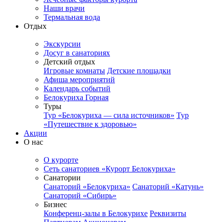
Наши врачи
Термальная вода
Отдых
Экскурсии
Досуг в санаториях
Детский отдых
Игровые комнаты
Детские площадки
Афиша мероприятий
Календарь событий
Белокуриха Горная
Туры
Тур «Белокуриха — сила источников»
Тур
«Путешествие к здоровью»
Акции
О нас
О курорте
Сеть санаториев «Курорт Белокуриха»
Санатории
Санаторий «Белокуриха»
Санаторий «Катунь»
Санаторий «Сибирь»
Бизнес
Конференц-залы в Белокурихе
Реквизиты