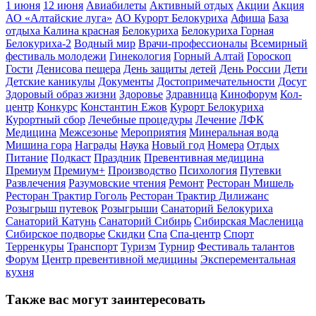
1 июня
12 июня
Авиабилеты
Активный отдых
Акции
Акция
АО «Алтайские луга»
АО Курорт Белокуриха
Афиша
База
отдыха Калина красная
Белокуриха
Белокуриха Горная
Белокуриха-2
Водный мир
Врачи-профессионалы
Всемирный
фестиваль молодежи
Гинекология
Горный Алтай
Гороскоп
Гости
Денисова пещера
День защиты детей
День России
Дети
Детские каникулы
Документы
Достопримечательности
Досуг
Здоровый образ жизни
Здоровье
Здравница
Кинофорум
Кол-
центр
Конкурс
Константин Ежов
Курорт Белокуриха
Курортный сбор
Лечебные процедуры
Лечение
ЛФК
Медицина
Межсезонье
Мероприятия
Минеральная вода
Мишина гора
Награды
Наука
Новый год
Номера
Отдых
Питание
Подкаст
Праздник
Превентивная медицина
Премиум
Премиум+
Производство
Психология
Путевки
Развлечения
Разумовские чтения
Ремонт
Ресторан Мишель
Ресторан Трактир Гоголь
Ресторан Трактир Дилижанс
Розыгрыш путевок
Розыгрыши
Санаторий Белокуриха
Санаторий Катунь
Санаторий Сибирь
Сибирская Масленица
Сибирское подворье
Скидки
Спа
Спа-центр
Спорт
Терренкуры
Транспорт
Туризм
Турнир
Фестиваль талантов
Форум
Центр превентивной медицины
Эксперементальная
кухня
Также вас могут заинтересовать