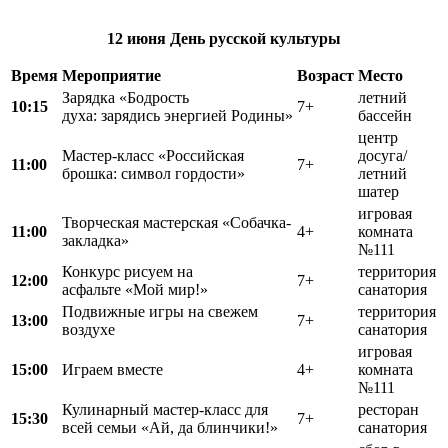
12 июня
День русской
культуры
Время
Мероприятие
Возраст
Место
Зарядка «Бодрость
летний
10:15
7+
духа: зарядись энергией Родины»
бассейн
центр
Мастер‑класс «Российская
досуга/
11:00
7+
брошка: символ гордости»
летний
шатер
игровая
Творческая мастерская «Собачка-
11:00
4+
комната
закладка»
№111
Конкурс рисуем на
территория
12:00
7+
асфальте «Мой мир!»
санатория
Подвижные игры на свежем
территория
13:00
7+
воздухе
санатория
игровая
15:00
Играем вместе
4+
комната
№111
Кулинарный мастер-класс для
ресторан
15:30
7+
всей семьи «Ай, да блинчики!»
санатория