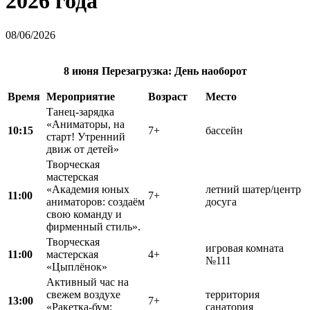
2026 года
08/06/2026
8 июня
Перезагрузка:
День наоборот
Время
Мероприятие
Возраст
Место
Танец-зарядка
«Аниматоры, на
10:15
7+
бассейн
старт! Утренний
движ от детей»
Творческая
мастерская
«Академия юных
летний шатер/центр
11:00
7+
аниматоров: создаём
досуга
свою команду и
фирменный стиль».
Творческая
игровая комната
11:00
мастерская
4+
№111
«Цыплёнок»
Активный час на
свежем воздухе
территория
13:00
7+
«Ракетка-бум:
санатория