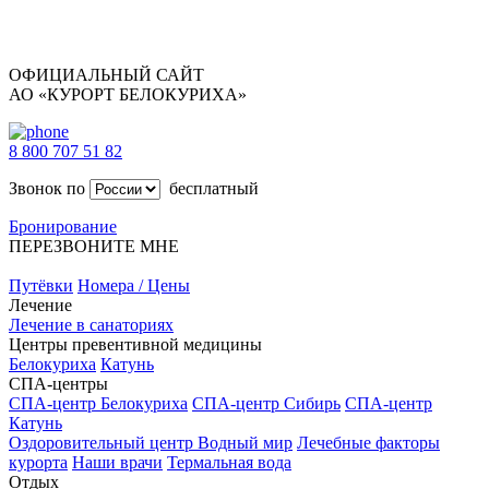
ОФИЦИАЛЬНЫЙ САЙТ
АО «КУРОРТ БЕЛОКУРИХА»
8 800 707 51 82
Звонок по
бесплатный
Бронирование
ПЕРЕЗВОНИТЕ МНЕ
Путёвки
Номера / Цены
Лечение
Лечение в санаториях
Центры превентивной медицины
Белокуриха
Катунь
СПА-центры
СПА-центр Белокуриха
СПА-центр Сибирь
СПА-центр
Катунь
Оздоровительный центр Водный мир
Лечебные факторы
курорта
Наши врачи
Термальная вода
Отдых