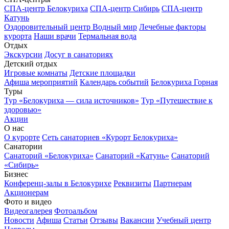
СПА-центр Белокуриха
СПА-центр Сибирь
СПА-центр
Катунь
Оздоровительный центр Водный мир
Лечебные факторы
курорта
Наши врачи
Термальная вода
Отдых
Экскурсии
Досуг в санаториях
Детский отдых
Игровые комнаты
Детские площадки
Афиша мероприятий
Календарь событий
Белокуриха Горная
Туры
Тур «Белокуриха — сила источников»
Тур «Путешествие к
здоровью»
Акции
О нас
О курорте
Сеть санаториев «Курорт Белокуриха»
Санатории
Санаторий «Белокуриха»
Санаторий «Катунь»
Санаторий
«Сибирь»
Бизнес
Конференц-залы в Белокурихе
Реквизиты
Партнерам
Акционерам
Фото и видео
Видеогалерея
Фотоальбом
Новости
Афиша
Статьи
Отзывы
Вакансии
Учебный центр