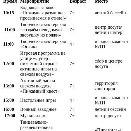
Время
Мероприятие
Возраст
Место
Бодрящая зарядка
10:15
«Пижамная разминка:
7+
летний бассейн
просыпаемся в стиле!»
Творческая мастерская
центр досуга/
11:00
«создаём неведомую
7+
летний шатер
зверушку из пряжи»
Творческая мастерская
игровая комната
11:00
4+
«Ослик»
№111
Игровая программа на
улице «Супер-
сбор в центре
12:00
пижамный отрыв:
7+
досуга
активные игры на
свежем воздухе»
Активный час на
территория
13:00
свежем воздухе
7+
санатория
«Пижамный квест»
игровая комната
15:00
Настольные игры
4+
№111
16:00
Водный заводные
7+
летний бассейн
17:00
Мультфильм
7+
центр досуга
Танцевально-
развлекательная
«Пирамида»/