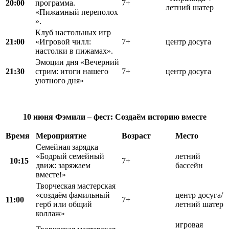
20:00
программа.
7+
летний шатер
«Пижамный переполох
».
Клуб настольных игр
21:00
«Игровой чилл:
7+
центр досуга
настолки в пижамах».
Эмоции дня «Вечерний
21:30
стрим: итоги нашего
7+
центр досуга
уютного дня»
10 июня
Фэмили – фест:
Создаём историю вместе
Время
Мероприятие
Возраст
Место
Семейная зарядка
«Бодрый семейный
летний
10:15
7+
движ: заряжаем
бассейн
вместе!»
Творческая мастерская
«создаём фамильный
центр досуга/
11:00
7+
герб или общий
летний шатер
коллаж»
игровая