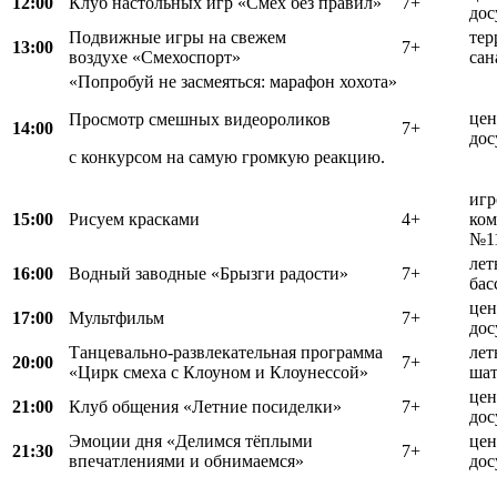
12:00
Клуб настольных игр «Смех без правил»
7+
дос
Подвижные игры на свежем
тер
13:00
7+
воздухе «Смехоспорт»
сан
«Попробуй не засмеяться: марафон хохота»
цен
Просмотр смешных видеороликов
14:00
7+
дос
с конкурсом на самую громкую реакцию.
игр
15:00
Рисуем красками
4+
ком
№1
лет
16:00
Водный заводные «Брызги радости»
7+
бас
цен
17:00
Мультфильм
7+
дос
Танцевально‑развлекательная программа
лет
20:00
7+
«Цирк смеха с Клоуном и Клоунессой»
шат
цен
21:00
Клуб общения «Летние посиделки»
7+
дос
Эмоции дня «Делимся тёплыми
цен
21:30
7+
впечатлениями и обнимаемся»
дос