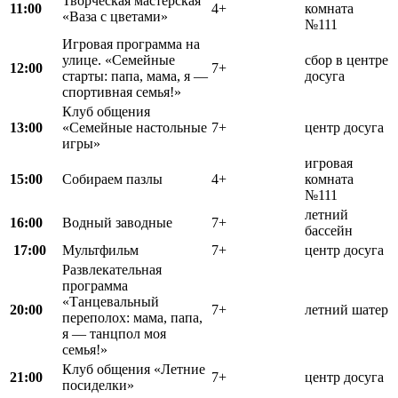
Творческая мастерская
11:00
4+
комната
«Ваза с цветами»
№111
Игровая программа на
улице. «Семейные
сбор в центре
12:00
7+
старты: папа, мама, я —
досуга
спортивная семья!»
Клуб общения
13:00
«Семейные настольные
7+
центр досуга
игры»
игровая
15:00
Собираем пазлы
4+
комната
№111
летний
16:00
Водный заводные
7+
бассейн
17:00
Мультфильм
7+
центр досуга
Развлекательная
программа
«Танцевальный
20:00
7+
летний шатер
переполох: мама, папа,
я — танцпол моя
семья!»
Клуб общения «Летние
21:00
7+
центр досуга
посиделки»