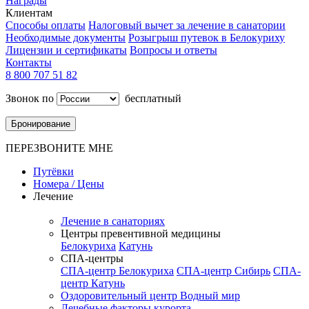
Награды
Клиентам
Способы оплаты
Налоговый вычет за лечение в санатории
Необходимые документы
Розыгрыш путевок в Белокуриху
Лицензии и сертификаты
Вопросы и ответы
Контакты
8 800 707 51 82
Звонок по
бесплатный
Бронирование
ПЕРЕЗВОНИТЕ МНЕ
Путёвки
Номера / Цены
Лечение
Лечение в санаториях
Центры превентивной медицины
Белокуриха
Катунь
СПА-центры
СПА-центр Белокуриха
СПА-центр Сибирь
СПА-
центр Катунь
Оздоровительный центр Водный мир
Лечебные факторы курорта