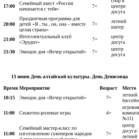
сбор в
Семейный квест «Россия
17:00
7+
центре
начинается с тебя»
досуга
Праздничная программа для
летний
20:00
детей «Я , ты , он, она – вместе
7+
шатер
целая страна»
Интеллектуальный клуб
центр
21:00
7+
«Эрудит»
досуга
центр
21:30
Эмоции дня «Вечер открытий»
7+
досуга
13 июня
День алтайской культуры.
День Денисовца
Время
Мероприятие
Возраст
Место
летний
10:15
Эмоции дня «Вечер открытий»
7+
бассейн
игровая
11:00
Сюжетно-ролевые игры
4+
комнат
№111
центр
Семейный мастер-класс по
досуга/
11:00
изготовлению сувениров народов
7+
летний