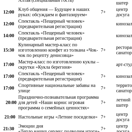
Алтая (специальный гость)
шатер
Клуб общения — Будущее в наших
центр
12:00
7+
руках: обсуждаем и фантазируем»
досуга
Спектакль «Пещерный человек»
12:00
киноза
(предварительная регистрация)
Спектакль «Пещерный человек»
14:00
киноза
(предварительная регистрация)
Кулинарный мастер-класс по
рестора
15:30
изготовлению конфет из толкана «Чок-
7+
санатор
чок по рецепту денисовца»
Мастер-класс по изготовлению куклы –
17:00
арт-сту
скрутки «Кукла берегиня»
Спектакль «Пещерный человек»
17:00
7+
киноза
(предварительная регистрация)
Спортивные национальные забавы на
террит
17:00
7+
улице
санатор
Празднично-познавательная программа
летний
20:00
для детей «Наши корни: игровая
7+
шатер
программа о семейных ценностях»
центр
21:00
Настольные игры «Летние посиделки»
7+
досуга
Эмоции дня
центр
21:30
7+
«Тепло наших сердец: подводим итоги»
досуга