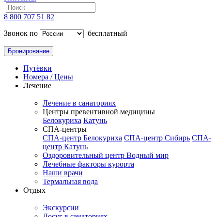
8 800 707 51 82
Звонок по
бесплатный
Бронирование
Путёвки
Номера / Цены
Лечение
Лечение в санаториях
Центры превентивной медицины
Белокуриха
Катунь
СПА-центры
СПА-центр Белокуриха
СПА-центр Сибирь
СПА-
центр Катунь
Оздоровительный центр Водный мир
Лечебные факторы курорта
Наши врачи
Термальная вода
Отдых
Экскурсии
Досуг в санаториях