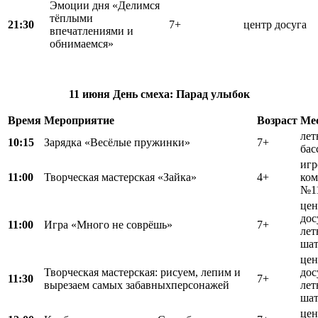
Эмоции дня «Делимся
тёплыми
21:30
7+
центр досуга
впечатлениями и
обнимаемся»
11 июня
День смеха:
Парад улыбок
Время
Мероприятие
Возраст
Ме
лет
10:15
Зарядка «Весёлые пружинки»
7+
бас
игр
11:00
Творческая мастерская «Зайка»
4+
ком
№1
цен
дос
11:00
Игра «Много не соврёшь»
7+
лет
шат
цен
Творческая мастерская: рисуем, лепим и
дос
11:30
7+
вырезаем самых забавныхперсонажей
лет
шат
цен