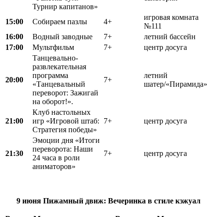
Турнир капитанов»
игровая комната
15:00
Собираем пазлы
4+
№111
16:00
Водный заводные
7+
летний бассейн
17:00
Мультфильм
7+
центр досуга
Танцевально-
развлекательная
программа
летний
20:00
7+
«Танцевальный
шатер/«Пирамида»
переворот: Зажигай
на оборот!».
Клуб настольных
21:00
игр «Игровой штаб:
7+
центр досуга
Стратегия победы»
Эмоции дня «Итоги
переворота: Наши
21:30
7+
центр досуга
24 часа в роли
аниматоров»
9 июня
Пижамный движ:
Вечеринка в стиле кэжуал