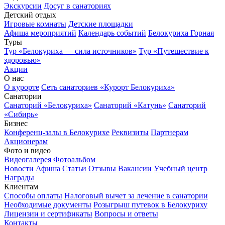
Экскурсии
Досуг в санаториях
Детский отдых
Игровые комнаты
Детские площадки
Афиша мероприятий
Календарь событий
Белокуриха Горная
Туры
Тур «Белокуриха — сила источников»
Тур «Путешествие к
здоровью»
Акции
О нас
О курорте
Сеть санаториев «Курорт Белокуриха»
Санатории
Санаторий «Белокуриха»
Санаторий «Катунь»
Санаторий
«Сибирь»
Бизнес
Конференц-залы в Белокурихе
Реквизиты
Партнерам
Акционерам
Фото и видео
Видеогалерея
Фотоальбом
Новости
Афиша
Статьи
Отзывы
Вакансии
Учебный центр
Награды
Клиентам
Способы оплаты
Налоговый вычет за лечение в санатории
Необходимые документы
Розыгрыш путевок в Белокуриху
Лицензии и сертификаты
Вопросы и ответы
Контакты