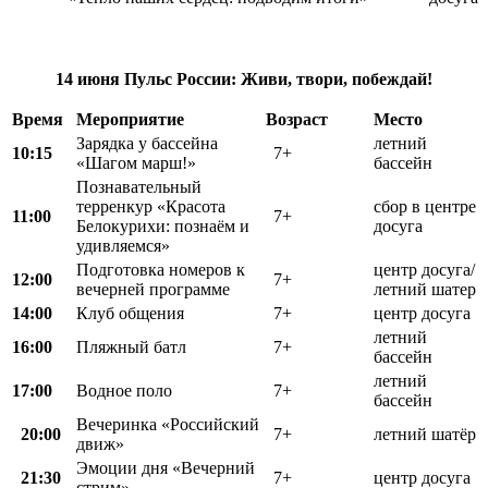
14 июня
Пульс России:
Живи, твори, побеждай!
Время
Мероприятие
Возраст
Место
Зарядка у бассейна
летний
10:15
7+
«Шагом марш!»
бассейн
Познавательный
терренкур «Красота
сбор в центре
11:00
7+
Белокурихи: познаём и
досуга
удивляемся»
Подготовка номеров к
центр досуга/
12:00
7+
вечерней программе
летний шатер
14:00
Клуб общения
7+
центр досуга
летний
16:00
Пляжный батл
7+
бассейн
летний
17:00
Водное поло
7+
бассейн
Вечеринка «Российский
20:00
7+
летний шатёр
движ»
Эмоции дня «Вечерний
21:30
7+
центр досуга
стрим»