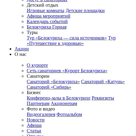
Детский отдых
Игровые комнаты
Детские площадки
Афиша мероприятий
Календарь событий
Белокуриха Горная
Туры
Тур «Белокуриха — сила источников»
Тур
«Путешествие к здоровью»
Акции
О нас
О курорте
Сеть санаториев «Курорт Белокуриха»
Санатории
Санаторий «Белокуриха»
Санаторий «Катунь»
Санаторий «Сибирь»
Бизнес
Конференц-залы в Белокурихе
Реквизиты
Партнерам
Акционерам
Фото и видео
Видеогалерея
Фотоальбом
Новости
Афиша
Статьи