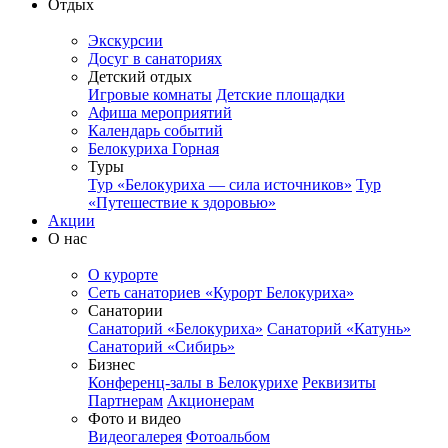
Отдых
Экскурсии
Досуг в санаториях
Детский отдых
Игровые комнаты
Детские площадки
Афиша мероприятий
Календарь событий
Белокуриха Горная
Туры
Тур «Белокуриха — сила источников»
Тур
«Путешествие к здоровью»
Акции
О нас
О курорте
Сеть санаториев «Курорт Белокуриха»
Санатории
Санаторий «Белокуриха»
Санаторий «Катунь»
Санаторий «Сибирь»
Бизнес
Конференц-залы в Белокурихе
Реквизиты
Партнерам
Акционерам
Фото и видео
Видеогалерея
Фотоальбом