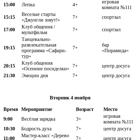
игровая
15:00
Лепка
4+
комната №111
Веселые старты
15:15
7+
спортзал
«Джунгли зовут!»
Клуб общения /
17:00
7+
спортзал
мультфильм
Танцевально-
развлекательная
бар
19:15
7+
программа «Сафари-
«Пирамида»
тур»
Клуб общения
20:15
7+
центр досуга
«Осенние посиделки»
21:30
Эмоции дня
7+
центр досуга
Вторник
4 ноября
Время
Мероприятие
Возраст
Место
игровая
9:00
Весёлая зарядка
3+
комната №111
10:30
Бодрость духа
7+
центр досуга
Мастер-класс «Дерево
11:00
7+
центр досуга