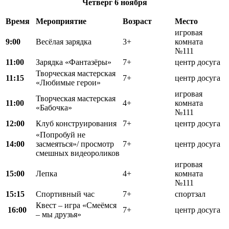
Четверг
6 ноября
Время
Мероприятие
Возраст
Место
игровая
9:00
Весёлая зарядка
3+
комната
№111
11:00
Зарядка «Фантазёры»
7+
центр досуга
Творческая мастерская
11:15
7+
центр досуга
«Любимые герои»
игровая
Творческая мастерская
11:00
4+
комната
«Бабочка»
№111
12:00
Клуб конструирования
7+
центр досуга
«Попробуй не
14:00
засмеяться»/ просмотр
7+
центр досуга
смешных видеороликов
игровая
15:00
Лепка
4+
комната
№111
15:15
Спортивный час
7+
спортзал
Квест – игра «Смеёмся
16:00
7+
центр досуга
– мы друзья»