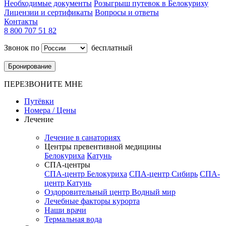
Необходимые документы
Розыгрыш путевок в Белокуриху
Лицензии и сертификаты
Вопросы и ответы
Контакты
8 800 707 51 82
Звонок по
бесплатный
Бронирование
ПЕРЕЗВОНИТЕ МНЕ
Путёвки
Номера / Цены
Лечение
Лечение в санаториях
Центры превентивной медицины
Белокуриха
Катунь
СПА-центры
СПА-центр Белокуриха
СПА-центр Сибирь
СПА-
центр Катунь
Оздоровительный центр Водный мир
Лечебные факторы курорта
Наши врачи
Термальная вода