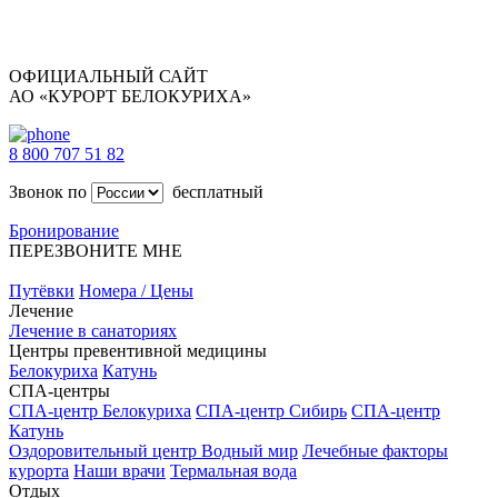
ОФИЦИАЛЬНЫЙ САЙТ
АО «КУРОРТ БЕЛОКУРИХА»
8 800 707 51 82
Звонок по
бесплатный
Бронирование
ПЕРЕЗВОНИТЕ МНЕ
Путёвки
Номера / Цены
Лечение
Лечение в санаториях
Центры превентивной медицины
Белокуриха
Катунь
СПА-центры
СПА-центр Белокуриха
СПА-центр Сибирь
СПА-центр
Катунь
Оздоровительный центр Водный мир
Лечебные факторы
курорта
Наши врачи
Термальная вода
Отдых