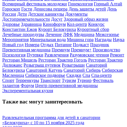
Всемирный фестиваль молодежи
Гинекология
Горный Алтай
Гороскоп
Гости
Денисова пещера
День защиты детей
День
России
Дети
Детские каникулы
Документы
Достопримечательности
Досуг
Здоровый образ жизни
Здоровье
Здравница
Кинофорум
Кол-центр
Конкурс
Константин Ежов
Курорт Белокуриха
Курортный сбор
Лечебные процедуры
Лечение
ЛФК
Медицина
Межсезонье
Мероприятия
Минеральная вода
Мишина гора
Награды
Наука
Новый год
Номера
Отдых
Питание
Подкаст
Праздник
Превентивная медицина
Премиум
Премиум+
Производство
Психология
Путевки
Развлечения
Разумовские чтения
Ремонт
Ресторан Мишель
Ресторан Трактир Гоголь
Ресторан Трактир
Дилижанс
Розыгрыш путевок
Розыгрыши
Санаторий
Белокуриха
Санаторий Катунь
Санаторий Сибирь
Сибирская
Масленица
Сибирское подворье
Скидки
Спа
Спа-центр
Спорт
Терренкуры
Транспорт
Туризм
Турнир
Фестиваль
талантов
Форум
Центр превентивной медицины
Эксперементальная кухня
Также вас могут заинтересовать
Развлекательная программа для детей в санатории
«Белокуриха» с 10 по 15 ноября 2025 года