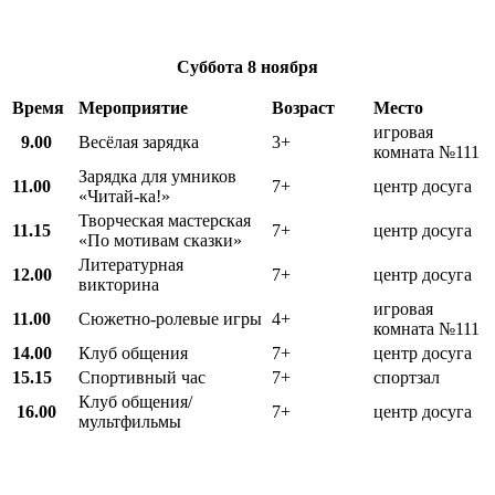
Суббота
8 ноября
Время
Мероприятие
Возраст
Место
игровая
9.00
Весёлая зарядка
3+
комната №111
Зарядка для умников
11.00
7+
центр досуга
«Читай-ка!»
Творческая мастерская
11.15
7+
центр досуга
«По мотивам сказки»
Литературная
12.00
7+
центр досуга
викторина
игровая
11.00
Сюжетно-ролевые игры
4+
комната №111
14.00
Клуб общения
7+
центр досуга
15.15
Спортивный час
7+
спортзал
Клуб общения/
16.00
7+
центр досуга
мультфильмы