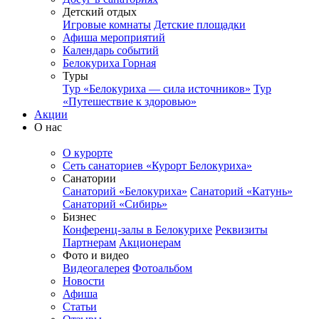
Детский отдых
Игровые комнаты
Детские площадки
Афиша мероприятий
Календарь событий
Белокуриха Горная
Туры
Тур «Белокуриха — сила источников»
Тур
«Путешествие к здоровью»
Акции
О нас
О курорте
Сеть санаториев «Курорт Белокуриха»
Санатории
Санаторий «Белокуриха»
Санаторий «Катунь»
Санаторий «Сибирь»
Бизнес
Конференц-залы в Белокурихе
Реквизиты
Партнерам
Акционерам
Фото и видео
Видеогалерея
Фотоальбом
Новости
Афиша
Статьи