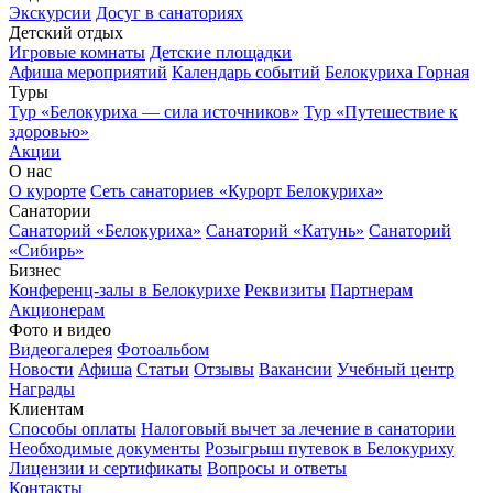
Экскурсии
Досуг в санаториях
Детский отдых
Игровые комнаты
Детские площадки
Афиша мероприятий
Календарь событий
Белокуриха Горная
Туры
Тур «Белокуриха — сила источников»
Тур «Путешествие к
здоровью»
Акции
О нас
О курорте
Сеть санаториев «Курорт Белокуриха»
Санатории
Санаторий «Белокуриха»
Санаторий «Катунь»
Санаторий
«Сибирь»
Бизнес
Конференц-залы в Белокурихе
Реквизиты
Партнерам
Акционерам
Фото и видео
Видеогалерея
Фотоальбом
Новости
Афиша
Статьи
Отзывы
Вакансии
Учебный центр
Награды
Клиентам
Способы оплаты
Налоговый вычет за лечение в санатории
Необходимые документы
Розыгрыш путевок в Белокуриху
Лицензии и сертификаты
Вопросы и ответы
Контакты