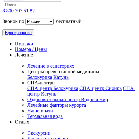
8 800 707 51 82
Звонок по
бесплатный
Бронирование
Путёвки
Номера / Цены
Лечение
Лечение в санаториях
Центры превентивной медицины
Белокуриха
Катунь
СПА-центры
СПА-центр Белокуриха
СПА-центр Сибирь
СПА-
центр Катунь
Оздоровительный центр Водный мир
Лечебные факторы курорта
Наши врачи
Термальная вода
Отдых
Экскурсии
Досуг в санаториях