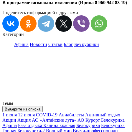
В программе возможны изменения (Ирина 8 960 942 83 19)
Поделитесь информацией с друзьями
Категории
Афиша
Новости
Статьи
Блог
Без рубрики
Темы
Выберите из списка
1 июня
12 июня
COVID-19
Авиабилеты
Активный отдых
Акции
Акция
АО «Алтайские луга»
АО Курорт Белокуриха
Афиша
База отдыха Калина красная
Белокуриха
Белокуриха
Горная
Белокуриха-2
Водный мир
Врачи-профессионалы