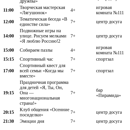
дружбы»
Творческая мастерская
игровая
11:00
4+
«Лягушонок»
комната №111
Тематическая беседа «В
12:00
7+
центр досуга
единстве сила»
Подвижные игры на
14:00
улице. Рисуем мелками
7+
центр досуга
«Я люблю Россию!2
игровая
15:00
Собираем пазлы
4+
комната №111
15:15
Спортивный час
7+
спортзал
Спортивный квест для
17:00
всей семьи «Когда мы
7+
спортзал
вместе»
Праздничная программа
для детей «Я, Ты, Он,
бар
19:15
Она —
7+
«Пирамида»
многонациональная
страна!»
Клуб общения «Осенние
20:15
7+
центр досуга
посиделки»
21:30
Эмоции дня
7+
центр досуга