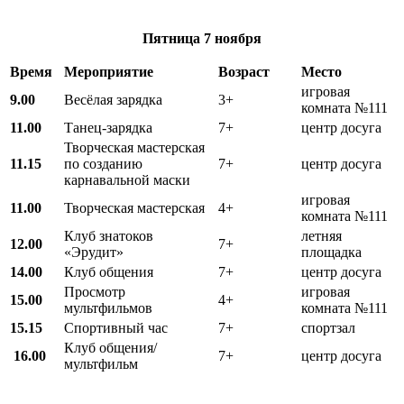
Пятница
7 ноября
Время
Мероприятие
Возраст
Место
игровая
9.00
Весёлая зарядка
3+
комната №111
11.00
Танец-зарядка
7+
центр досуга
Творческая мастерская
11.15
по созданию
7+
центр досуга
карнавальной маски
игровая
11.00
Творческая мастерская
4+
комната №111
Клуб знатоков
летняя
12.00
7+
«Эрудит»
площадка
1
4
.00
Клуб общения
7+
центр досуга
Просмотр
игровая
15.00
4+
мультфильмов
комната №111
15.15
Спортивный час
7+
спортзал
Клуб общения/
16.00
7+
центр досуга
мультфильм