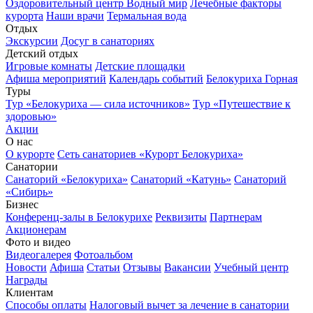
Оздоровительный центр Водный мир
Лечебные факторы
курорта
Наши врачи
Термальная вода
Отдых
Экскурсии
Досуг в санаториях
Детский отдых
Игровые комнаты
Детские площадки
Афиша мероприятий
Календарь событий
Белокуриха Горная
Туры
Тур «Белокуриха — сила источников»
Тур «Путешествие к
здоровью»
Акции
О нас
О курорте
Сеть санаториев «Курорт Белокуриха»
Санатории
Санаторий «Белокуриха»
Санаторий «Катунь»
Санаторий
«Сибирь»
Бизнес
Конференц-залы в Белокурихе
Реквизиты
Партнерам
Акционерам
Фото и видео
Видеогалерея
Фотоальбом
Новости
Афиша
Статьи
Отзывы
Вакансии
Учебный центр
Награды
Клиентам
Способы оплаты
Налоговый вычет за лечение в санатории