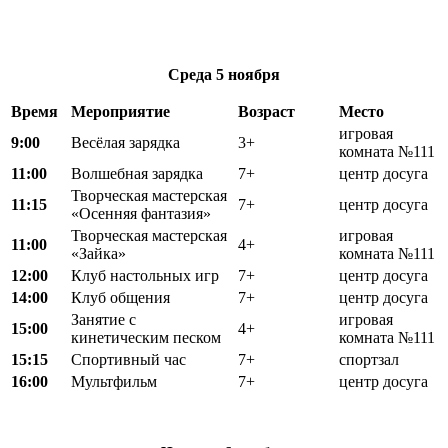
Среда
5 ноября
Время
Мероприятие
Возраст
Место
игровая
9:00
Весёлая зарядка
3+
комната №111
11:00
Волшебная зарядка
7+
центр досуга
Творческая мастерская
11:15
7+
центр досуга
«Осенняя фантазия»
Творческая мастерская
игровая
11:00
4+
«Зайка»
комната №111
12:00
Клуб настольных игр
7+
центр досуга
14:00
Клуб общения
7+
центр досуга
Занятие с
игровая
15:00
4+
кинетическим песком
комната №111
15:15
Спортивный час
7+
спортзал
16:00
Мультфильм
7+
центр досуга