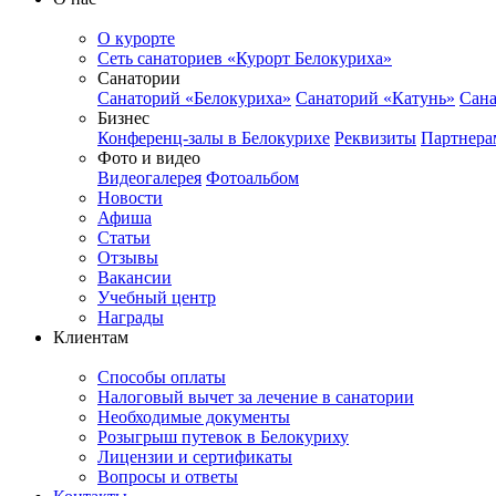
О курорте
Сеть санаториев «Курорт Белокуриха»
Санатории
Санаторий «Белокуриха»
Санаторий «Катунь»
Сана
Бизнес
Конференц-залы в Белокурихе
Реквизиты
Партнера
Фото и видео
Видеогалерея
Фотоальбом
Новости
Афиша
Статьи
Отзывы
Вакансии
Учебный центр
Награды
Клиентам
Способы оплаты
Налоговый вычет за лечение в санатории
Необходимые документы
Розыгрыш путевок в Белокуриху
Лицензии и сертификаты
Вопросы и ответы