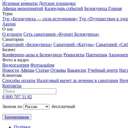
Игровые комнаты
Детские площадки
Афиша мероприятий
Календарь событий
Белокуриха Горная
Туры
Тур «Белокуриха — сила источников»
Тур «Путешествие к здо
Акции
О нас
О курорте
Сеть санаториев «Курорт Белокуриха»
Санатории
Санаторий «Белокуриха»
Санаторий «Катунь»
Санаторий «Си
Бизнес
Конференц-залы в Белокурихе
Реквизиты
Партнерам
Акционе
Фото и видео
Видеогалерея
Фотоальбом
Новости
Афиша
Статьи
Отзывы
Вакансии
Учебный центр
Наг
Клиентам
Способы оплаты
Налоговый вычет за лечение в санатории
Нео
Контакты
8 800 707 51 82
Звонок по
бесплатный
Бронирование
Путёвки