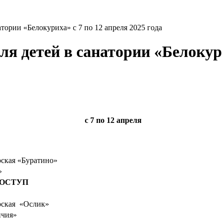
атории «Белокуриха» с 7 по 12 апреля 2025 года
я детей в санатории «Белокури
с 7
по 12 апреля
рская «Буратино»
»
ДОСТУП
рская «Ослик»
ичия»