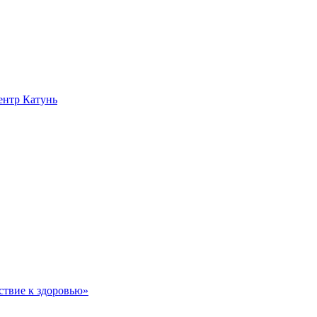
нтр Катунь
ствие к здоровью»