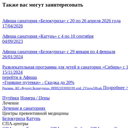
Также вас могут заинтересовать
Афиша санатория «Белокуриха» с 20 по 26 апреля 2026 года
17/04/2026
Афиша санатория «Катунь» с 4 по 10 сентября
04/09/2023
Афиша санатория «Белокуриха» с 29 января по 4 февраля
26/01/2024
Развлекательная программа для детей в санатории «Сибирь» с 1
15/11/2024
перейти в Афиша
«Горящие путевки» - Скидка до 20%
Подробнее 
Реклама. АО «Курорт Белокуриха» ИНН2203000190 erid: 2Vtzqw5Hxak
Путёвки
Номера / Цены
Лечение
Лечение в санаториях
Центры превентивной медицины
Белокуриха
Катунь
СПА-центры