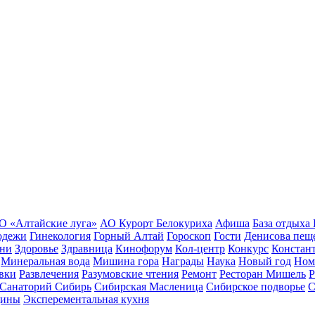
О «Алтайские луга»
АО Курорт Белокуриха
Афиша
База отдыха
одежи
Гинекология
Горный Алтай
Гороскоп
Гости
Денисова пещ
зни
Здоровье
Здравница
Кинофорум
Кол-центр
Конкурс
Констан
Минеральная вода
Мишина гора
Награды
Наука
Новый год
Ном
вки
Развлечения
Разумовские чтения
Ремонт
Ресторан Мишель
Р
Санаторий Сибирь
Сибирская Масленица
Сибирское подворье
С
цины
Эксперементальная кухня