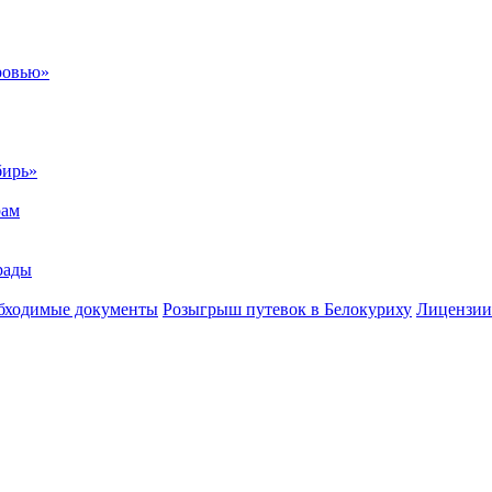
ровью»
бирь»
рам
рады
бходимые документы
Розыгрыш путевок в Белокуриху
Лицензии