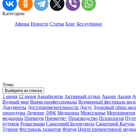
Категории
Афиша
Новости
Статьи
Блог
Без рубрики
Темы
Выберите из списка
1 июня
12 июня
Авиабилеты
Активный отдых
Акции
Акция
А
Водный мир
Врачи-профессионалы
Всемирный фестиваль мол
Документы
Достопримечательности
Досуг
Здоровый образ жи
процедуры
Лечение
ЛФК
Медицина
Межсезонье
Мероприятия
медицина
Премиум
Премиум+
Производство
Психология
Путе
путевок
Розыгрыши
Санаторий Белокуриха
Санаторий Катунь
Турнир
Фестиваль талантов
Форум
Центр превентивной меди