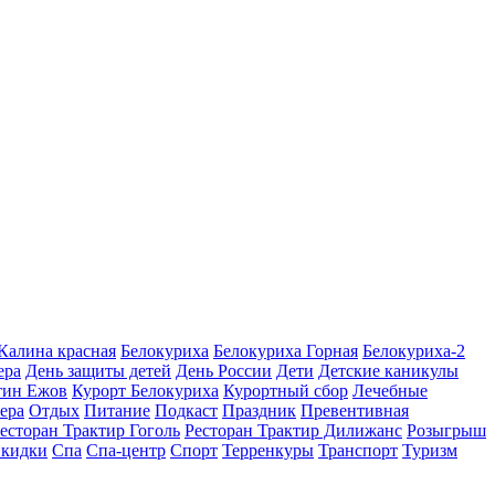
 Калина красная
Белокуриха
Белокуриха Горная
Белокуриха-2
ера
День защиты детей
День России
Дети
Детские каникулы
тин Ежов
Курорт Белокуриха
Курортный сбор
Лечебные
ера
Отдых
Питание
Подкаст
Праздник
Превентивная
есторан Трактир Гоголь
Ресторан Трактир Дилижанс
Розыгрыш
кидки
Спа
Спа-центр
Спорт
Терренкуры
Транспорт
Туризм