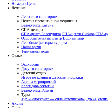
Номера / Цены
Лечение
Лечение в санаториях
Центры превентивной медицины
Белокуриха
Катунь
СПА-центры
СПА-центр Белокуриха
СПА-центр Сибирь
СПА-це
Оздоровительный центр Водный мир
Лечебные факторы курорта
Наши врачи
Термальная вода
Отдых
Экскурсии
Досуг в санаториях
Детский отдых
Игровые комнаты
Детские площадки
Афиша мероприятий
Календарь событий
Белокуриха Горная
Туры
Тур «Белокуриха — сила источников»
Тур «Путеше
Акции
О нас