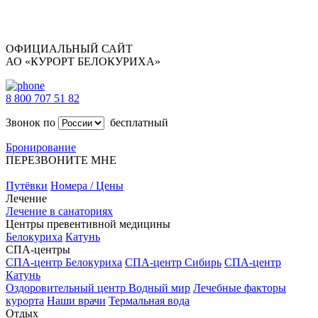
ОФИЦИАЛЬНЫЙ САЙТ
АО «КУРОРТ БЕЛОКУРИХА»
8 800 707 51 82
Звонок по
бесплатный
Бронирование
ПЕРЕЗВОНИТЕ МНЕ
Путёвки
Номера / Цены
Лечение
Лечение в санаториях
Центры превентивной медицины
Белокуриха
Катунь
СПА-центры
СПА-центр Белокуриха
СПА-центр Сибирь
СПА-центр
Катунь
Оздоровительный центр Водный мир
Лечебные факторы
курорта
Наши врачи
Термальная вода
Отдых