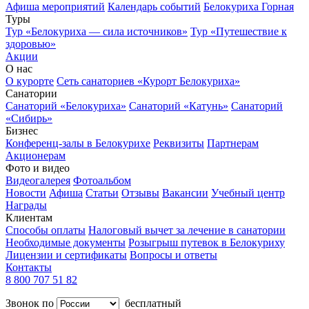
Афиша мероприятий
Календарь событий
Белокуриха Горная
Туры
Тур «Белокуриха — сила источников»
Тур «Путешествие к
здоровью»
Акции
О нас
О курорте
Сеть санаториев «Курорт Белокуриха»
Санатории
Санаторий «Белокуриха»
Санаторий «Катунь»
Санаторий
«Сибирь»
Бизнес
Конференц-залы в Белокурихе
Реквизиты
Партнерам
Акционерам
Фото и видео
Видеогалерея
Фотоальбом
Новости
Афиша
Статьи
Отзывы
Вакансии
Учебный центр
Награды
Клиентам
Способы оплаты
Налоговый вычет за лечение в санатории
Необходимые документы
Розыгрыш путевок в Белокуриху
Лицензии и сертификаты
Вопросы и ответы
Контакты
8 800 707 51 82
Звонок по
бесплатный