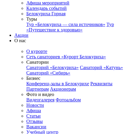
Афиша мероприятий
Календарь событий
Белокуриха Горная
Туры
Тур «Белокуриха — сила источников»
Тур
«Путешествие к здоровью»
Акции
О нас
О курорте
Сеть санаториев «Курорт Белокуриха»
Санатории
Санаторий «Белокуриха»
Санаторий «Катунь»
Санаторий «Сибирь»
Бизнес
Конференц-залы в Белокурихе
Реквизиты
Партнерам
Акционерам
Фото и видео
Видеогалерея
Фотоальбом
Новости
Афиша
Статьи
Отзывы
Вакансии
Учебный центр