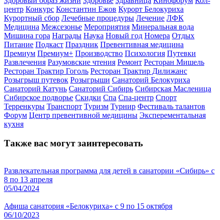
Здоровый образ жизни
Здоровье
Здравница
Кинофорум
Кол-
центр
Конкурс
Константин Ежов
Курорт Белокуриха
Курортный сбор
Лечебные процедуры
Лечение
ЛФК
Медицина
Межсезонье
Мероприятия
Минеральная вода
Мишина гора
Награды
Наука
Новый год
Номера
Отдых
Питание
Подкаст
Праздник
Превентивная медицина
Премиум
Премиум+
Производство
Психология
Путевки
Развлечения
Разумовские чтения
Ремонт
Ресторан Мишель
Ресторан Трактир Гоголь
Ресторан Трактир Дилижанс
Розыгрыш путевок
Розыгрыши
Санаторий Белокуриха
Санаторий Катунь
Санаторий Сибирь
Сибирская Масленица
Сибирское подворье
Скидки
Спа
Спа-центр
Спорт
Терренкуры
Транспорт
Туризм
Турнир
Фестиваль талантов
Форум
Центр превентивной медицины
Эксперементальная
кухня
Также вас могут заинтересовать
Развлекательная программа для детей в санатории «Сибирь» с
8 по 13 апреля
05/04/2024
Афиша санатория «Белокуриха» с 9 по 15 октября
06/10/2023