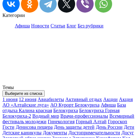
Категории
Афиша
Новости
Статьи
Блог
Без рубрики
Темы
Выберите из списка
1 июня
12 июня
Авиабилеты
Активный отдых
Акции
Акция
АО «Алтайские луга»
АО Курорт Белокуриха
Афиша
База
отдыха Калина красная
Белокуриха
Белокуриха Горная
Белокуриха-2
Водный мир
Врачи-профессионалы
Всемирный
фестиваль молодежи
Гинекология
Горный Алтай
Гороскоп
Гости
Денисова пещера
День защиты детей
День России
Дети
Детские каникулы
Документы
Достопримечательности
Досуг