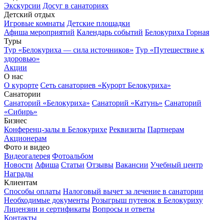
Экскурсии
Досуг в санаториях
Детский отдых
Игровые комнаты
Детские площадки
Афиша мероприятий
Календарь событий
Белокуриха Горная
Туры
Тур «Белокуриха — сила источников»
Тур «Путешествие к
здоровью»
Акции
О нас
О курорте
Сеть санаториев «Курорт Белокуриха»
Санатории
Санаторий «Белокуриха»
Санаторий «Катунь»
Санаторий
«Сибирь»
Бизнес
Конференц-залы в Белокурихе
Реквизиты
Партнерам
Акционерам
Фото и видео
Видеогалерея
Фотоальбом
Новости
Афиша
Статьи
Отзывы
Вакансии
Учебный центр
Награды
Клиентам
Способы оплаты
Налоговый вычет за лечение в санатории
Необходимые документы
Розыгрыш путевок в Белокуриху
Лицензии и сертификаты
Вопросы и ответы
Контакты