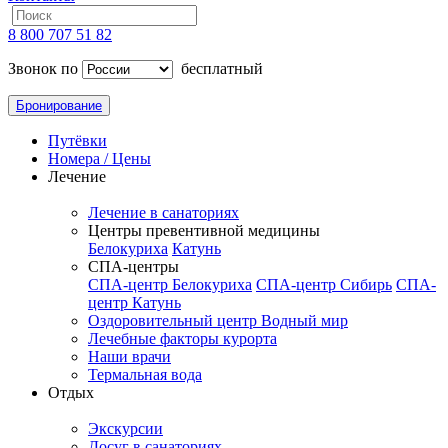
8 800 707 51 82
Звонок по
бесплатный
Бронирование
Путёвки
Номера / Цены
Лечение
Лечение в санаториях
Центры превентивной медицины
Белокуриха
Катунь
СПА-центры
СПА-центр Белокуриха
СПА-центр Сибирь
СПА-
центр Катунь
Оздоровительный центр Водный мир
Лечебные факторы курорта
Наши врачи
Термальная вода
Отдых
Экскурсии
Досуг в санаториях