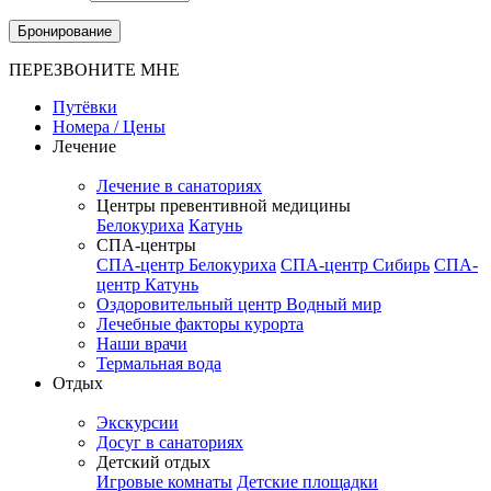
Бронирование
ПЕРЕЗВОНИТЕ МНЕ
Путёвки
Номера / Цены
Лечение
Лечение в санаториях
Центры превентивной медицины
Белокуриха
Катунь
СПА-центры
СПА-центр Белокуриха
СПА-центр Сибирь
СПА-
центр Катунь
Оздоровительный центр Водный мир
Лечебные факторы курорта
Наши врачи
Термальная вода
Отдых
Экскурсии
Досуг в санаториях
Детский отдых
Игровые комнаты
Детские площадки