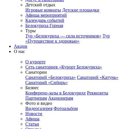
Детский отдых
Игровые комнаты
Детские площадки
Афиша мероприятий
Календарь событий
Белокуриха Горная
Туры
Тур «Белокуриха — сила источников»
Тур
«Путешествие к здоровью»
Акции
О нас
О курорте
Сеть санаториев «Курорт Белокуриха»
Санатории
Санаторий «Белокуриха»
Санаторий «Катунь»
Санаторий «Сибирь»
Бизнес
Конференц-залы в Белокурихе
Реквизиты
Партнерам
Акционерам
Фото и видео
Видеогалерея
Фотоальбом
Новости
Афиша
Статьи