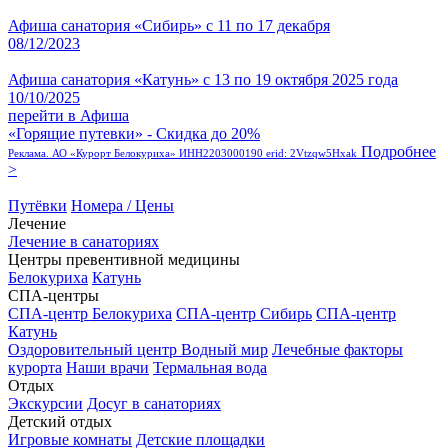
Афиша санатория «Сибирь» с 11 по 17 декабря
08/12/2023
Афиша санатория «Катунь» с 13 по 19 октября 2025 года
10/10/2025
перейти в Афиша
«Горящие путевки» - Скидка до 20%
Подробнее
Реклама. АО «Курорт Белокуриха» ИНН2203000190 erid: 2Vtzqw5Hxak
>
Путёвки
Номера / Цены
Лечение
Лечение в санаториях
Центры превентивной медицины
Белокуриха
Катунь
СПА-центры
СПА-центр Белокуриха
СПА-центр Сибирь
СПА-центр
Катунь
Оздоровительный центр Водный мир
Лечебные факторы
курорта
Наши врачи
Термальная вода
Отдых
Экскурсии
Досуг в санаториях
Детский отдых
Игровые комнаты
Детские площадки