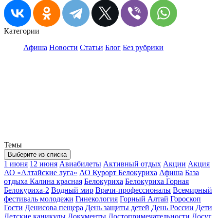
Категории
Афиша
Новости
Статьи
Блог
Без рубрики
Темы
Выберите из списка
1 июня
12 июня
Авиабилеты
Активный отдых
Акции
Акция
АО «Алтайские луга»
АО Курорт Белокуриха
Афиша
База
отдыха Калина красная
Белокуриха
Белокуриха Горная
Белокуриха-2
Водный мир
Врачи-профессионалы
Всемирный
фестиваль молодежи
Гинекология
Горный Алтай
Гороскоп
Гости
Денисова пещера
День защиты детей
День России
Дети
Детские каникулы
Документы
Достопримечательности
Досуг