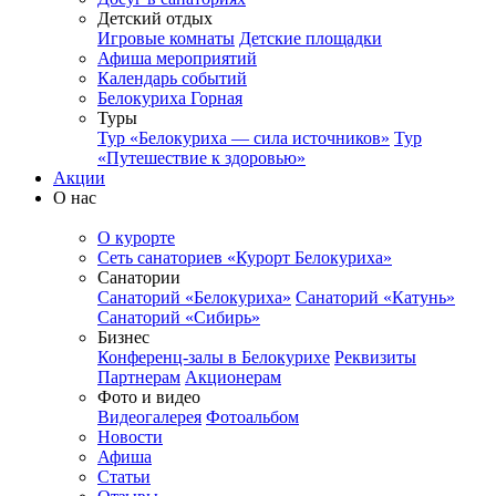
Детский отдых
Игровые комнаты
Детские площадки
Афиша мероприятий
Календарь событий
Белокуриха Горная
Туры
Тур «Белокуриха — сила источников»
Тур
«Путешествие к здоровью»
Акции
О нас
О курорте
Сеть санаториев «Курорт Белокуриха»
Санатории
Санаторий «Белокуриха»
Санаторий «Катунь»
Санаторий «Сибирь»
Бизнес
Конференц-залы в Белокурихе
Реквизиты
Партнерам
Акционерам
Фото и видео
Видеогалерея
Фотоальбом
Новости
Афиша
Статьи