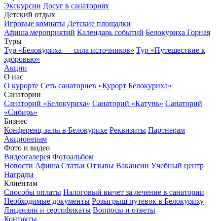
Экскурсии
Досуг в санаториях
Детский отдых
Игровые комнаты
Детские площадки
Афиша мероприятий
Календарь событий
Белокуриха Горная
Туры
Тур «Белокуриха — сила источников»
Тур «Путешествие к
здоровью»
Акции
О нас
О курорте
Сеть санаториев «Курорт Белокуриха»
Санатории
Санаторий «Белокуриха»
Санаторий «Катунь»
Санаторий
«Сибирь»
Бизнес
Конференц-залы в Белокурихе
Реквизиты
Партнерам
Акционерам
Фото и видео
Видеогалерея
Фотоальбом
Новости
Афиша
Статьи
Отзывы
Вакансии
Учебный центр
Награды
Клиентам
Способы оплаты
Налоговый вычет за лечение в санатории
Необходимые документы
Розыгрыш путевок в Белокуриху
Лицензии и сертификаты
Вопросы и ответы
Контакты