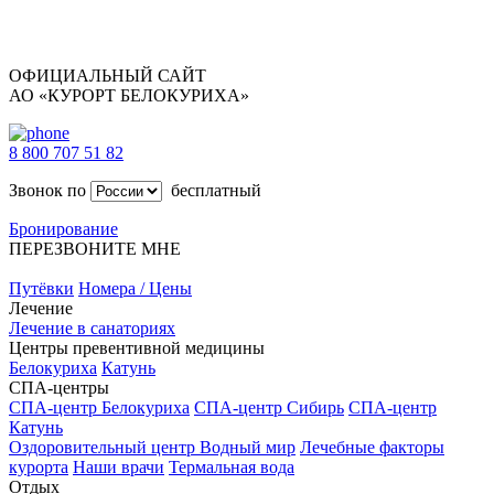
ОФИЦИАЛЬНЫЙ САЙТ
АО «КУРОРТ БЕЛОКУРИХА»
8 800 707 51 82
Звонок по
бесплатный
Бронирование
ПЕРЕЗВОНИТЕ МНЕ
Путёвки
Номера / Цены
Лечение
Лечение в санаториях
Центры превентивной медицины
Белокуриха
Катунь
СПА-центры
СПА-центр Белокуриха
СПА-центр Сибирь
СПА-центр
Катунь
Оздоровительный центр Водный мир
Лечебные факторы
курорта
Наши врачи
Термальная вода
Отдых