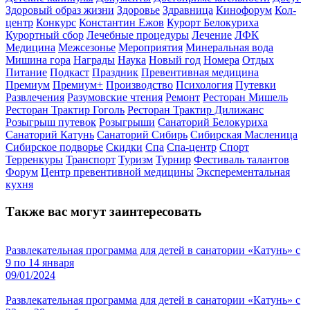
Здоровый образ жизни
Здоровье
Здравница
Кинофорум
Кол-
центр
Конкурс
Константин Ежов
Курорт Белокуриха
Курортный сбор
Лечебные процедуры
Лечение
ЛФК
Медицина
Межсезонье
Мероприятия
Минеральная вода
Мишина гора
Награды
Наука
Новый год
Номера
Отдых
Питание
Подкаст
Праздник
Превентивная медицина
Премиум
Премиум+
Производство
Психология
Путевки
Развлечения
Разумовские чтения
Ремонт
Ресторан Мишель
Ресторан Трактир Гоголь
Ресторан Трактир Дилижанс
Розыгрыш путевок
Розыгрыши
Санаторий Белокуриха
Санаторий Катунь
Санаторий Сибирь
Сибирская Масленица
Сибирское подворье
Скидки
Спа
Спа-центр
Спорт
Терренкуры
Транспорт
Туризм
Турнир
Фестиваль талантов
Форум
Центр превентивной медицины
Эксперементальная
кухня
Также вас могут заинтересовать
Развлекательная программа для детей в санатории «Катунь» с
9 по 14 января
09/01/2024
Развлекательная программа для детей в санатории «Катунь» с