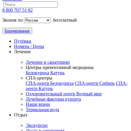
8 800 707 51 82
Звонок по
бесплатный
Бронирование
Путёвки
Номера / Цены
Лечение
Лечение в санаториях
Центры превентивной медицины
Белокуриха
Катунь
СПА-центры
СПА-центр Белокуриха
СПА-центр Сибирь
СПА-
центр Катунь
Оздоровительный центр Водный мир
Лечебные факторы курорта
Наши врачи
Термальная вода
Отдых
Экскурсии
Досуг в санаториях