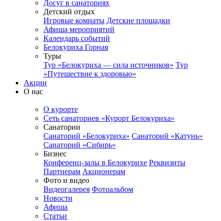
Досуг в санаториях
Детский отдых
Игровые комнаты
Детские площадки
Афиша мероприятий
Календарь событий
Белокуриха Горная
Туры
Тур «Белокуриха — сила источников»
Тур
«Путешествие к здоровью»
Акции
О нас
О курорте
Сеть санаториев «Курорт Белокуриха»
Санатории
Санаторий «Белокуриха»
Санаторий «Катунь»
Санаторий «Сибирь»
Бизнес
Конференц-залы в Белокурихе
Реквизиты
Партнерам
Акционерам
Фото и видео
Видеогалерея
Фотоальбом
Новости
Афиша
Статьи