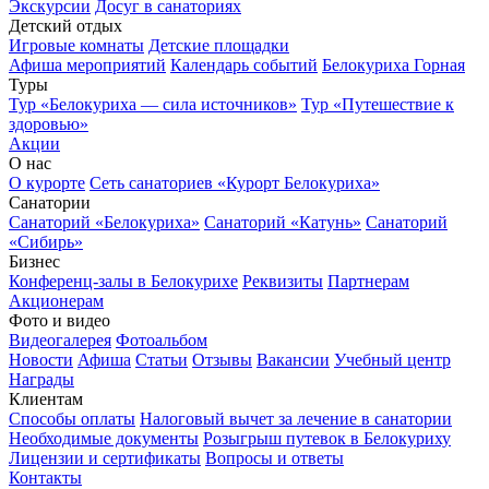
Экскурсии
Досуг в санаториях
Детский отдых
Игровые комнаты
Детские площадки
Афиша мероприятий
Календарь событий
Белокуриха Горная
Туры
Тур «Белокуриха — сила источников»
Тур «Путешествие к
здоровью»
Акции
О нас
О курорте
Сеть санаториев «Курорт Белокуриха»
Санатории
Санаторий «Белокуриха»
Санаторий «Катунь»
Санаторий
«Сибирь»
Бизнес
Конференц-залы в Белокурихе
Реквизиты
Партнерам
Акционерам
Фото и видео
Видеогалерея
Фотоальбом
Новости
Афиша
Статьи
Отзывы
Вакансии
Учебный центр
Награды
Клиентам
Способы оплаты
Налоговый вычет за лечение в санатории
Необходимые документы
Розыгрыш путевок в Белокуриху
Лицензии и сертификаты
Вопросы и ответы
Контакты