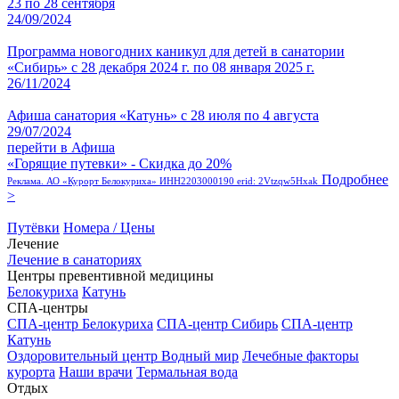
23 по 28 сентября
24/09/2024
Программа новогодних каникул для детей в санатории
«Сибирь» с 28 декабря 2024 г. по 08 января 2025 г.
26/11/2024
Афиша санатория «Катунь» с 28 июля по 4 августа
29/07/2024
перейти в Афиша
«Горящие путевки» - Скидка до 20%
Подробнее
Реклама. АО «Курорт Белокуриха» ИНН2203000190 erid: 2Vtzqw5Hxak
>
Путёвки
Номера / Цены
Лечение
Лечение в санаториях
Центры превентивной медицины
Белокуриха
Катунь
СПА-центры
СПА-центр Белокуриха
СПА-центр Сибирь
СПА-центр
Катунь
Оздоровительный центр Водный мир
Лечебные факторы
курорта
Наши врачи
Термальная вода
Отдых