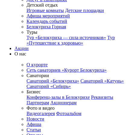
Детский отдых
Игровые комнаты
Детские площадки
Афиша мероприятий
Календарь событий
Белокуриха Горная
Туры
Тур «Белокуриха — сила источников»
Тур
«Путешествие к здоровью»
Акции
О нас
О курорте
Сеть санаториев «Курорт Белокуриха»
Санатории
Санаторий «Белокуриха»
Санаторий «Катунь»
Санаторий «Сибирь»
Бизнес
Конференц-залы в Белокурихе
Реквизиты
Партнерам
Акционерам
Фото и видео
Видеогалерея
Фотоальбом
Новости
Афиша
Статьи