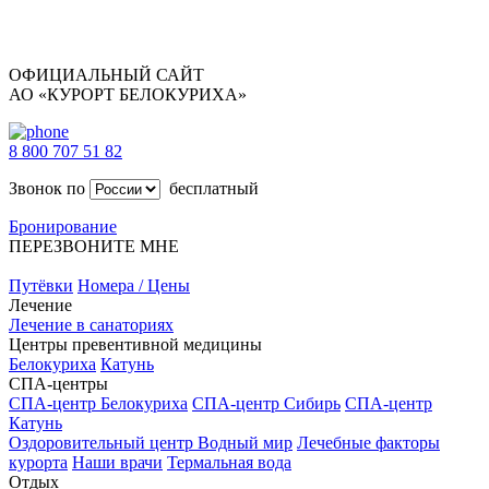
ОФИЦИАЛЬНЫЙ САЙТ
АО «КУРОРТ БЕЛОКУРИХА»
8 800 707 51 82
Звонок по
бесплатный
Бронирование
ПЕРЕЗВОНИТЕ МНЕ
Путёвки
Номера / Цены
Лечение
Лечение в санаториях
Центры превентивной медицины
Белокуриха
Катунь
СПА-центры
СПА-центр Белокуриха
СПА-центр Сибирь
СПА-центр
Катунь
Оздоровительный центр Водный мир
Лечебные факторы
курорта
Наши врачи
Термальная вода
Отдых