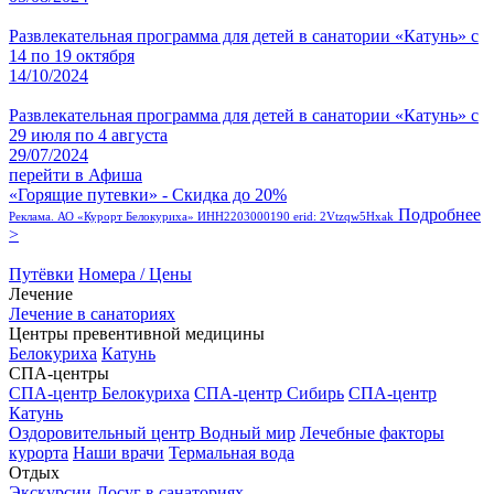
Развлекательная программа для детей в санатории «Катунь» с
14 по 19 октября
14/10/2024
Развлекательная программа для детей в санатории «Катунь» с
29 июля по 4 августа
29/07/2024
перейти в Афиша
«Горящие путевки» - Скидка до 20%
Подробнее
Реклама. АО «Курорт Белокуриха» ИНН2203000190 erid: 2Vtzqw5Hxak
>
Путёвки
Номера / Цены
Лечение
Лечение в санаториях
Центры превентивной медицины
Белокуриха
Катунь
СПА-центры
СПА-центр Белокуриха
СПА-центр Сибирь
СПА-центр
Катунь
Оздоровительный центр Водный мир
Лечебные факторы
курорта
Наши врачи
Термальная вода
Отдых
Экскурсии
Досуг в санаториях