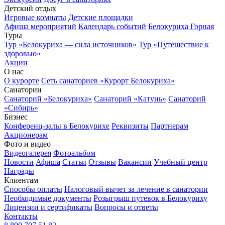
Детский отдых
Игровые комнаты
Детские площадки
Афиша мероприятий
Календарь событий
Белокуриха Горная
Туры
Тур «Белокуриха — сила источников»
Тур «Путешествие к
здоровью»
Акции
О нас
О курорте
Сеть санаториев «Курорт Белокуриха»
Санатории
Санаторий «Белокуриха»
Санаторий «Катунь»
Санаторий
«Сибирь»
Бизнес
Конференц-залы в Белокурихе
Реквизиты
Партнерам
Акционерам
Фото и видео
Видеогалерея
Фотоальбом
Новости
Афиша
Статьи
Отзывы
Вакансии
Учебный центр
Награды
Клиентам
Способы оплаты
Налоговый вычет за лечение в санатории
Необходимые документы
Розыгрыш путевок в Белокуриху
Лицензии и сертификаты
Вопросы и ответы
Контакты