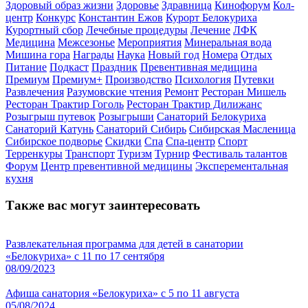
Здоровый образ жизни
Здоровье
Здравница
Кинофорум
Кол-
центр
Конкурс
Константин Ежов
Курорт Белокуриха
Курортный сбор
Лечебные процедуры
Лечение
ЛФК
Медицина
Межсезонье
Мероприятия
Минеральная вода
Мишина гора
Награды
Наука
Новый год
Номера
Отдых
Питание
Подкаст
Праздник
Превентивная медицина
Премиум
Премиум+
Производство
Психология
Путевки
Развлечения
Разумовские чтения
Ремонт
Ресторан Мишель
Ресторан Трактир Гоголь
Ресторан Трактир Дилижанс
Розыгрыш путевок
Розыгрыши
Санаторий Белокуриха
Санаторий Катунь
Санаторий Сибирь
Сибирская Масленица
Сибирское подворье
Скидки
Спа
Спа-центр
Спорт
Терренкуры
Транспорт
Туризм
Турнир
Фестиваль талантов
Форум
Центр превентивной медицины
Эксперементальная
кухня
Также вас могут заинтересовать
Развлекательная программа для детей в санатории
«Белокуриха» с 11 по 17 сентября
08/09/2023
Афиша санатория «Белокуриха» с 5 по 11 августа
05/08/2024