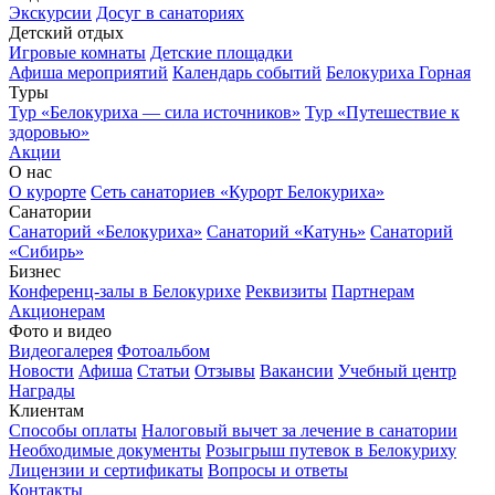
Экскурсии
Досуг в санаториях
Детский отдых
Игровые комнаты
Детские площадки
Афиша мероприятий
Календарь событий
Белокуриха Горная
Туры
Тур «Белокуриха — сила источников»
Тур «Путешествие к
здоровью»
Акции
О нас
О курорте
Сеть санаториев «Курорт Белокуриха»
Санатории
Санаторий «Белокуриха»
Санаторий «Катунь»
Санаторий
«Сибирь»
Бизнес
Конференц-залы в Белокурихе
Реквизиты
Партнерам
Акционерам
Фото и видео
Видеогалерея
Фотоальбом
Новости
Афиша
Статьи
Отзывы
Вакансии
Учебный центр
Награды
Клиентам
Способы оплаты
Налоговый вычет за лечение в санатории
Необходимые документы
Розыгрыш путевок в Белокуриху
Лицензии и сертификаты
Вопросы и ответы
Контакты