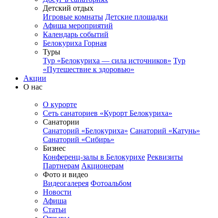
Детский отдых
Игровые комнаты
Детские площадки
Афиша мероприятий
Календарь событий
Белокуриха Горная
Туры
Тур «Белокуриха — сила источников»
Тур
«Путешествие к здоровью»
Акции
О нас
О курорте
Сеть санаториев «Курорт Белокуриха»
Санатории
Санаторий «Белокуриха»
Санаторий «Катунь»
Санаторий «Сибирь»
Бизнес
Конференц-залы в Белокурихе
Реквизиты
Партнерам
Акционерам
Фото и видео
Видеогалерея
Фотоальбом
Новости
Афиша
Статьи