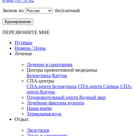
8 800 707 51 82
Звонок по
бесплатный
Бронирование
ПЕРЕЗВОНИТЕ МНЕ
Путёвки
Номера / Цены
Лечение
Лечение в санаториях
Центры превентивной медицины
Белокуриха
Катунь
СПА-центры
СПА-центр Белокуриха
СПА-центр Сибирь
СПА-
центр Катунь
Оздоровительный центр Водный мир
Лечебные факторы курорта
Наши врачи
Термальная вода
Отдых
Экскурсии
Досуг в санаториях