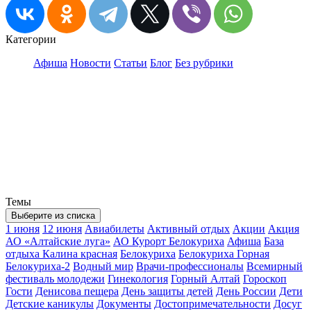
Категории
Афиша
Новости
Статьи
Блог
Без рубрики
Темы
Выберите из списка
1 июня
12 июня
Авиабилеты
Активный отдых
Акции
Акция
АО «Алтайские луга»
АО Курорт Белокуриха
Афиша
База
отдыха Калина красная
Белокуриха
Белокуриха Горная
Белокуриха-2
Водный мир
Врачи-профессионалы
Всемирный
фестиваль молодежи
Гинекология
Горный Алтай
Гороскоп
Гости
Денисова пещера
День защиты детей
День России
Дети
Детские каникулы
Документы
Достопримечательности
Досуг