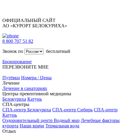
ОФИЦИАЛЬНЫЙ САЙТ
АО «КУРОРТ БЕЛОКУРИХА»
8 800 707 51 82
Звонок по
бесплатный
Бронирование
ПЕРЕЗВОНИТЕ МНЕ
Путёвки
Номера / Цены
Лечение
Лечение в санаториях
Центры превентивной медицины
Белокуриха
Катунь
СПА-центры
СПА-центр Белокуриха
СПА-центр Сибирь
СПА-центр
Катунь
Оздоровительный центр Водный мир
Лечебные факторы
курорта
Наши врачи
Термальная вода
Отдых