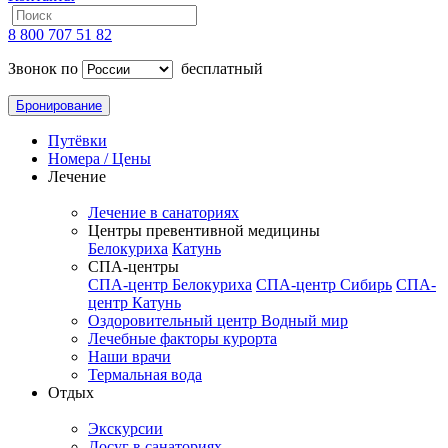
8 800 707 51 82
Звонок по
бесплатный
Бронирование
Путёвки
Номера / Цены
Лечение
Лечение в санаториях
Центры превентивной медицины
Белокуриха
Катунь
СПА-центры
СПА-центр Белокуриха
СПА-центр Сибирь
СПА-
центр Катунь
Оздоровительный центр Водный мир
Лечебные факторы курорта
Наши врачи
Термальная вода
Отдых
Экскурсии
Досуг в санаториях