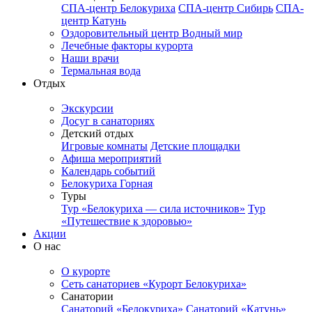
СПА-центр Белокуриха
СПА-центр Сибирь
СПА-
центр Катунь
Оздоровительный центр Водный мир
Лечебные факторы курорта
Наши врачи
Термальная вода
Отдых
Экскурсии
Досуг в санаториях
Детский отдых
Игровые комнаты
Детские площадки
Афиша мероприятий
Календарь событий
Белокуриха Горная
Туры
Тур «Белокуриха — сила источников»
Тур
«Путешествие к здоровью»
Акции
О нас
О курорте
Сеть санаториев «Курорт Белокуриха»
Санатории
Санаторий «Белокуриха»
Санаторий «Катунь»