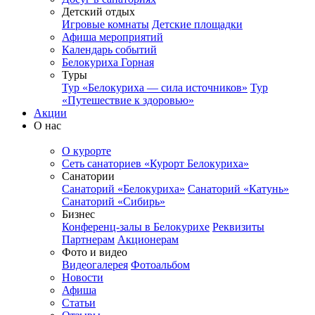
Детский отдых
Игровые комнаты
Детские площадки
Афиша мероприятий
Календарь событий
Белокуриха Горная
Туры
Тур «Белокуриха — сила источников»
Тур
«Путешествие к здоровью»
Акции
О нас
О курорте
Сеть санаториев «Курорт Белокуриха»
Санатории
Санаторий «Белокуриха»
Санаторий «Катунь»
Санаторий «Сибирь»
Бизнес
Конференц-залы в Белокурихе
Реквизиты
Партнерам
Акционерам
Фото и видео
Видеогалерея
Фотоальбом
Новости
Афиша
Статьи