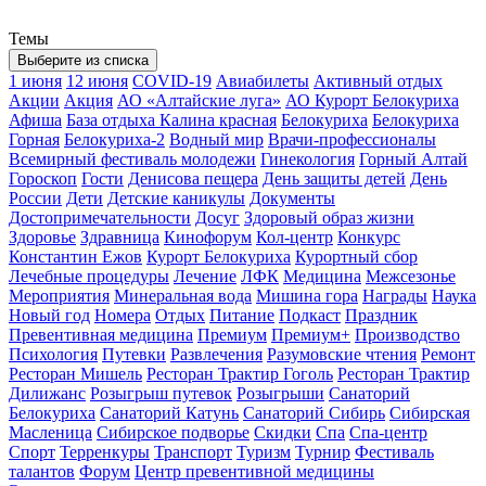
Темы
Выберите из списка
1 июня
12 июня
COVID-19
Авиабилеты
Активный отдых
Акции
Акция
АО «Алтайские луга»
АО Курорт Белокуриха
Афиша
База отдыха Калина красная
Белокуриха
Белокуриха
Горная
Белокуриха-2
Водный мир
Врачи-профессионалы
Всемирный фестиваль молодежи
Гинекология
Горный Алтай
Гороскоп
Гости
Денисова пещера
День защиты детей
День
России
Дети
Детские каникулы
Документы
Достопримечательности
Досуг
Здоровый образ жизни
Здоровье
Здравница
Кинофорум
Кол-центр
Конкурс
Константин Ежов
Курорт Белокуриха
Курортный сбор
Лечебные процедуры
Лечение
ЛФК
Медицина
Межсезонье
Мероприятия
Минеральная вода
Мишина гора
Награды
Наука
Новый год
Номера
Отдых
Питание
Подкаст
Праздник
Превентивная медицина
Премиум
Премиум+
Производство
Психология
Путевки
Развлечения
Разумовские чтения
Ремонт
Ресторан Мишель
Ресторан Трактир Гоголь
Ресторан Трактир
Дилижанс
Розыгрыш путевок
Розыгрыши
Санаторий
Белокуриха
Санаторий Катунь
Санаторий Сибирь
Сибирская
Масленица
Сибирское подворье
Скидки
Спа
Спа-центр
Спорт
Терренкуры
Транспорт
Туризм
Турнир
Фестиваль
талантов
Форум
Центр превентивной медицины