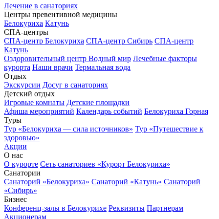
Лечение в санаториях
Центры превентивной медицины
Белокуриха
Катунь
СПА-центры
СПА-центр Белокуриха
СПА-центр Сибирь
СПА-центр
Катунь
Оздоровительный центр Водный мир
Лечебные факторы
курорта
Наши врачи
Термальная вода
Отдых
Экскурсии
Досуг в санаториях
Детский отдых
Игровые комнаты
Детские площадки
Афиша мероприятий
Календарь событий
Белокуриха Горная
Туры
Тур «Белокуриха — сила источников»
Тур «Путешествие к
здоровью»
Акции
О нас
О курорте
Сеть санаториев «Курорт Белокуриха»
Санатории
Санаторий «Белокуриха»
Санаторий «Катунь»
Санаторий
«Сибирь»
Бизнес
Конференц-залы в Белокурихе
Реквизиты
Партнерам
Акционерам