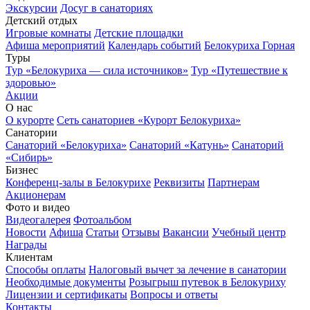
Экскурсии
Досуг в санаториях
Детский отдых
Игровые комнаты
Детские площадки
Афиша мероприятий
Календарь событий
Белокуриха Горная
Туры
Тур «Белокуриха — сила источников»
Тур «Путешествие к
здоровью»
Акции
О нас
О курорте
Сеть санаториев «Курорт Белокуриха»
Санатории
Санаторий «Белокуриха»
Санаторий «Катунь»
Санаторий
«Сибирь»
Бизнес
Конференц-залы в Белокурихе
Реквизиты
Партнерам
Акционерам
Фото и видео
Видеогалерея
Фотоальбом
Новости
Афиша
Статьи
Отзывы
Вакансии
Учебный центр
Награды
Клиентам
Способы оплаты
Налоговый вычет за лечение в санатории
Необходимые документы
Розыгрыш путевок в Белокуриху
Лицензии и сертификаты
Вопросы и ответы
Контакты