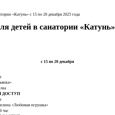
атории «Катунь» с 15 по 20 декабря 2025 года
я детей в санатории «Катунь» с
с 15
по 20 декабря
а
ьянка»
илка
 ДОСТУП
а
тилина «Любимая игрушка»
й час