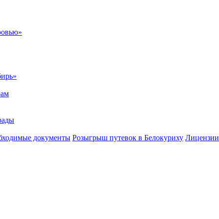
ровью»
бирь»
рам
рады
бходимые документы
Розыгрыш путевок в Белокуриху
Лицензии