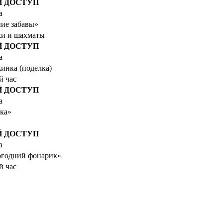
 ДОСТУП
а
ие забавы»
ки и шахматы
 ДОСТУП
а
инка (поделка)
й час
 ДОСТУП
а
ка»
 ДОСТУП
а
огодний фонарик»
й час