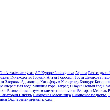
О «Алтайские луга»
АО Курорт Белокуриха
Афиша
База отдыха
одежи
Гинекология
Горный Алтай
Гороскоп
Гости
Денисова пещ
зни
Здоровье
Здравница
Кинофорум
Кол-центр
Конкурс
Констан
Минеральная вода
Мишина гора
Награды
Наука
Новый год
Ном
вки
Развлечения
Разумовские чтения
Ремонт
Ресторан Мишель
Р
Санаторий Сибирь
Сибирская Масленица
Сибирское подворье
С
цины
Эксперементальная кухня