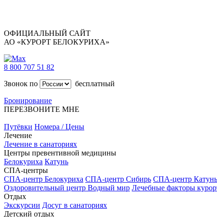
ОФИЦИАЛЬНЫЙ САЙТ
АО «КУРОРТ БЕЛОКУРИХА»
8 800 707 51 82
Звонок по
бесплатный
Бронирование
ПЕРЕЗВОНИТЕ МНЕ
Путёвки
Номера / Цены
Лечение
Лечение в санаториях
Центры превентивной медицины
Белокуриха
Катунь
СПА-центры
СПА-центр Белокуриха
СПА-центр Сибирь
СПА-центр Катун
Оздоровительный центр Водный мир
Лечебные факторы курор
Отдых
Экскурсии
Досуг в санаториях
Детский отдых