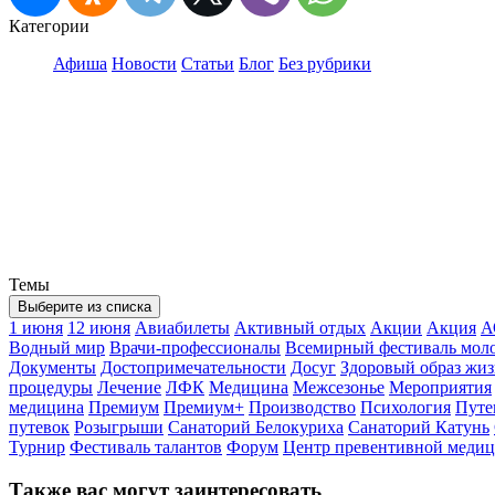
Категории
Афиша
Новости
Статьи
Блог
Без рубрики
Темы
Выберите из списка
1 июня
12 июня
Авиабилеты
Активный отдых
Акции
Акция
А
Водный мир
Врачи-профессионалы
Всемирный фестиваль мол
Документы
Достопримечательности
Досуг
Здоровый образ жи
процедуры
Лечение
ЛФК
Медицина
Межсезонье
Мероприятия
медицина
Премиум
Премиум+
Производство
Психология
Путе
путевок
Розыгрыши
Санаторий Белокуриха
Санаторий Катунь
Турнир
Фестиваль талантов
Форум
Центр превентивной меди
Также вас могут заинтересовать