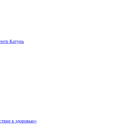
нтр Катунь
ствие к здоровью»