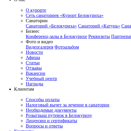
О курорте
Сеть санаториев «Курорт Белокуриха»
Санатории
Санаторий «Белокуриха»
Санаторий «Катунь»
Сана
Бизнес
Конференц-залы в Белокурихе
Реквизиты
Партнера
Фото и видео
Видеогалерея
Фотоальбом
Новости
Афиша
Статьи
Отзывы
Вакансии
Учебный центр
Награды
Клиентам
Способы оплаты
Налоговый вычет за лечение в санатории
Необходимые документы
Розыгрыш путевок в Белокуриху
Лицензии и сертификаты
Вопросы и ответы