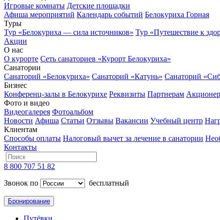
Игровые комнаты
Детские площадки
Афиша мероприятий
Календарь событий
Белокуриха Горная
Туры
Тур «Белокуриха — сила источников»
Тур «Путешествие к здо
Акции
О нас
О курорте
Сеть санаториев «Курорт Белокуриха»
Санатории
Санаторий «Белокуриха»
Санаторий «Катунь»
Санаторий «Си
Бизнес
Конференц-залы в Белокурихе
Реквизиты
Партнерам
Акционе
Фото и видео
Видеогалерея
Фотоальбом
Новости
Афиша
Статьи
Отзывы
Вакансии
Учебный центр
Наг
Клиентам
Способы оплаты
Налоговый вычет за лечение в санатории
Нео
Контакты
8 800 707 51 82
Звонок по
бесплатный
Бронирование
Путёвки