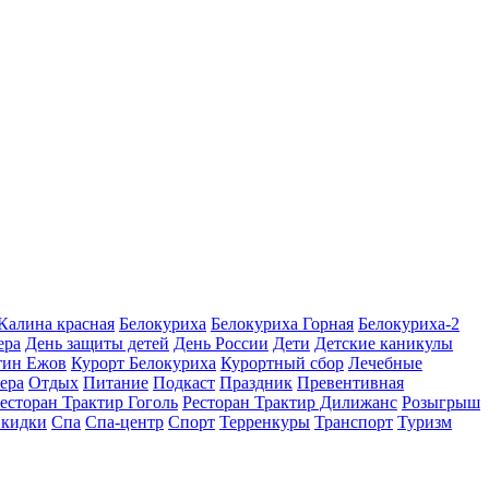
 Калина красная
Белокуриха
Белокуриха Горная
Белокуриха-2
ера
День защиты детей
День России
Дети
Детские каникулы
тин Ежов
Курорт Белокуриха
Курортный сбор
Лечебные
ера
Отдых
Питание
Подкаст
Праздник
Превентивная
есторан Трактир Гоголь
Ресторан Трактир Дилижанс
Розыгрыш
кидки
Спа
Спа-центр
Спорт
Терренкуры
Транспорт
Туризм