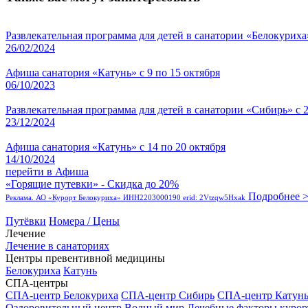
Развлекательная программа для детей в санатории «Белокуриха»
26/02/2024
Афиша санатория «Катунь» с 9 по 15 октября
06/10/2023
Развлекательная программа для детей в санатории «Сибирь» с 2
23/12/2024
Афиша санатория «Катунь» с 14 по 20 октября
14/10/2024
перейти в Афиша
«Горящие путевки» - Скидка до 20%
Подробнее 
Реклама. АО «Курорт Белокуриха» ИНН2203000190 erid: 2Vtzqw5Hxak
Путёвки
Номера / Цены
Лечение
Лечение в санаториях
Центры превентивной медицины
Белокуриха
Катунь
СПА-центры
СПА-центр Белокуриха
СПА-центр Сибирь
СПА-центр Катун
Оздоровительный центр Водный мир
Лечебные факторы курор