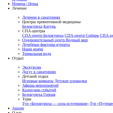
Номера / Цены
Лечение
Лечение в санаториях
Центры превентивной медицины
Белокуриха
Катунь
СПА-центры
СПА-центр Белокуриха
СПА-центр Сибирь
СПА-це
Оздоровительный центр Водный мир
Лечебные факторы курорта
Наши врачи
Термальная вода
Отдых
Экскурсии
Досуг в санаториях
Детский отдых
Игровые комнаты
Детские площадки
Афиша мероприятий
Календарь событий
Белокуриха Горная
Туры
Тур «Белокуриха — сила источников»
Тур «Путеше
Акции
О нас