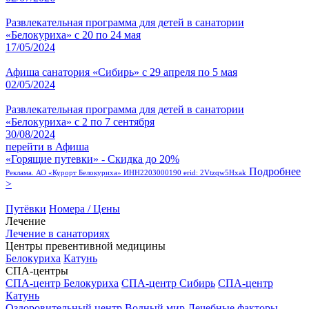
Развлекательная программа для детей в санатории
«Белокуриха» с 20 по 24 мая
17/05/2024
Афиша санатория «Сибирь» с 29 апреля по 5 мая
02/05/2024
Развлекательная программа для детей в санатории
«Белокуриха» с 2 по 7 сентября
30/08/2024
перейти в Афиша
«Горящие путевки» - Скидка до 20%
Подробнее
Реклама. АО «Курорт Белокуриха» ИНН2203000190 erid: 2Vtzqw5Hxak
>
Путёвки
Номера / Цены
Лечение
Лечение в санаториях
Центры превентивной медицины
Белокуриха
Катунь
СПА-центры
СПА-центр Белокуриха
СПА-центр Сибирь
СПА-центр
Катунь
Оздоровительный центр Водный мир
Лечебные факторы