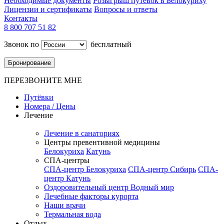
Необходимые документы
Розыгрыш путевок в Белокуриху
Лицензии и сертификаты
Вопросы и ответы
Контакты
8 800 707 51 82
Звонок по
бесплатный
Бронирование
ПЕРЕЗВОНИТЕ МНЕ
Путёвки
Номера / Цены
Лечение
Лечение в санаториях
Центры превентивной медицины
Белокуриха
Катунь
СПА-центры
СПА-центр Белокуриха
СПА-центр Сибирь
СПА-
центр Катунь
Оздоровительный центр Водный мир
Лечебные факторы курорта
Наши врачи
Термальная вода
Отдых