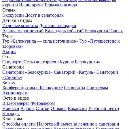
курорта
Наши врачи
Термальная вода
Отдых
Экскурсии
Досуг в санаториях
Детский отдых
Игровые комнаты
Детские площадки
Афиша мероприятий
Календарь событий
Белокуриха Горная
Туры
Тур «Белокуриха — сила источников»
Тур «Путешествие к
здоровью»
Акции
О нас
О курорте
Сеть санаториев «Курорт Белокуриха»
Санатории
Санаторий «Белокуриха»
Санаторий «Катунь»
Санаторий
«Сибирь»
Бизнес
Конференц-залы в Белокурихе
Реквизиты
Партнерам
Акционерам
Фото и видео
Видеогалерея
Фотоальбом
Новости
Афиша
Статьи
Отзывы
Вакансии
Учебный центр
Награды
Клиентам
Способы оплаты
Налоговый вычет за лечение в санатории