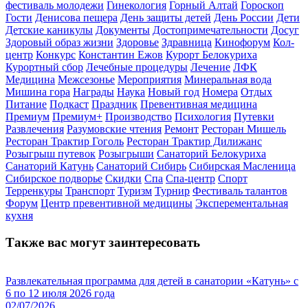
фестиваль молодежи
Гинекология
Горный Алтай
Гороскоп
Гости
Денисова пещера
День защиты детей
День России
Дети
Детские каникулы
Документы
Достопримечательности
Досуг
Здоровый образ жизни
Здоровье
Здравница
Кинофорум
Кол-
центр
Конкурс
Константин Ежов
Курорт Белокуриха
Курортный сбор
Лечебные процедуры
Лечение
ЛФК
Медицина
Межсезонье
Мероприятия
Минеральная вода
Мишина гора
Награды
Наука
Новый год
Номера
Отдых
Питание
Подкаст
Праздник
Превентивная медицина
Премиум
Премиум+
Производство
Психология
Путевки
Развлечения
Разумовские чтения
Ремонт
Ресторан Мишель
Ресторан Трактир Гоголь
Ресторан Трактир Дилижанс
Розыгрыш путевок
Розыгрыши
Санаторий Белокуриха
Санаторий Катунь
Санаторий Сибирь
Сибирская Масленица
Сибирское подворье
Скидки
Спа
Спа-центр
Спорт
Терренкуры
Транспорт
Туризм
Турнир
Фестиваль талантов
Форум
Центр превентивной медицины
Эксперементальная
кухня
Также вас могут заинтересовать
Развлекательная программа для детей в санатории «Катунь» с
6 по 12 июля 2026 года
02/07/2026