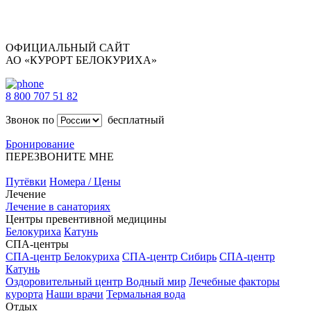
ОФИЦИАЛЬНЫЙ САЙТ
АО «КУРОРТ БЕЛОКУРИХА»
8 800 707 51 82
Звонок по
бесплатный
Бронирование
ПЕРЕЗВОНИТЕ МНЕ
Путёвки
Номера / Цены
Лечение
Лечение в санаториях
Центры превентивной медицины
Белокуриха
Катунь
СПА-центры
СПА-центр Белокуриха
СПА-центр Сибирь
СПА-центр
Катунь
Оздоровительный центр Водный мир
Лечебные факторы
курорта
Наши врачи
Термальная вода
Отдых