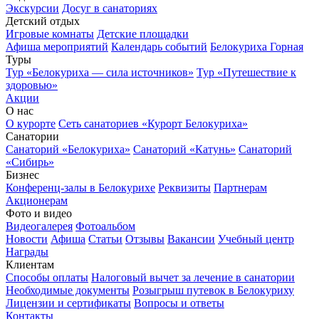
Экскурсии
Досуг в санаториях
Детский отдых
Игровые комнаты
Детские площадки
Афиша мероприятий
Календарь событий
Белокуриха Горная
Туры
Тур «Белокуриха — сила источников»
Тур «Путешествие к
здоровью»
Акции
О нас
О курорте
Сеть санаториев «Курорт Белокуриха»
Санатории
Санаторий «Белокуриха»
Санаторий «Катунь»
Санаторий
«Сибирь»
Бизнес
Конференц-залы в Белокурихе
Реквизиты
Партнерам
Акционерам
Фото и видео
Видеогалерея
Фотоальбом
Новости
Афиша
Статьи
Отзывы
Вакансии
Учебный центр
Награды
Клиентам
Способы оплаты
Налоговый вычет за лечение в санатории
Необходимые документы
Розыгрыш путевок в Белокуриху
Лицензии и сертификаты
Вопросы и ответы
Контакты