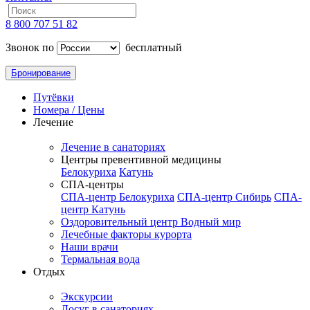
8 800 707 51 82
Звонок по
бесплатный
Бронирование
Путёвки
Номера / Цены
Лечение
Лечение в санаториях
Центры превентивной медицины
Белокуриха
Катунь
СПА-центры
СПА-центр Белокуриха
СПА-центр Сибирь
СПА-
центр Катунь
Оздоровительный центр Водный мир
Лечебные факторы курорта
Наши врачи
Термальная вода
Отдых
Экскурсии
Досуг в санаториях