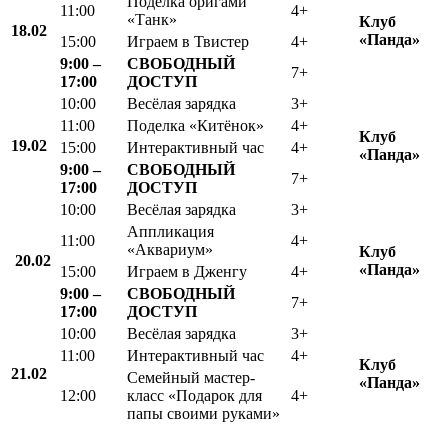
Поделка оригами
11:00
4+
«Танк»
Клуб
18.02
«Панда»
15:00
Играем в Твистер
4+
9:00 –
СВОБОДНЫЙ
7+
17:00
ДОСТУП
10:00
Весёлая зарядка
3+
11:00
Поделка «Китёнок»
4+
Клуб
19.02
15:00
Интерактивный час
4+
«Панда»
9:00 –
СВОБОДНЫЙ
7+
17:00
ДОСТУП
10:00
Весёлая зарядка
3+
Аппликация
11:00
4+
«Аквариум»
Клуб
20.02
«Панда»
15:00
Играем в Дженгу
4+
9:00 –
СВОБОДНЫЙ
7+
17:00
ДОСТУП
10:00
Весёлая зарядка
3+
11:00
Интерактивный час
4+
Клуб
21.02
Семейный мастер-
«Панда»
12:00
класс «Подарок для
4+
папы своими руками»