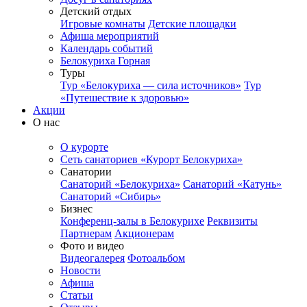
Детский отдых
Игровые комнаты
Детские площадки
Афиша мероприятий
Календарь событий
Белокуриха Горная
Туры
Тур «Белокуриха — сила источников»
Тур
«Путешествие к здоровью»
Акции
О нас
О курорте
Сеть санаториев «Курорт Белокуриха»
Санатории
Санаторий «Белокуриха»
Санаторий «Катунь»
Санаторий «Сибирь»
Бизнес
Конференц-залы в Белокурихе
Реквизиты
Партнерам
Акционерам
Фото и видео
Видеогалерея
Фотоальбом
Новости
Афиша
Статьи