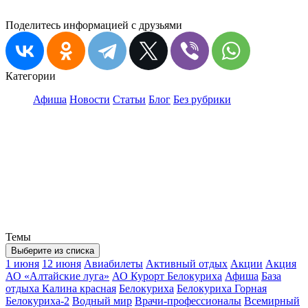
Поделитесь информацией с друзьями
Категории
Афиша
Новости
Статьи
Блог
Без рубрики
Темы
Выберите из списка
1 июня
12 июня
Авиабилеты
Активный отдых
Акции
Акция
АО «Алтайские луга»
АО Курорт Белокуриха
Афиша
База
отдыха Калина красная
Белокуриха
Белокуриха Горная
Белокуриха-2
Водный мир
Врачи-профессионалы
Всемирный