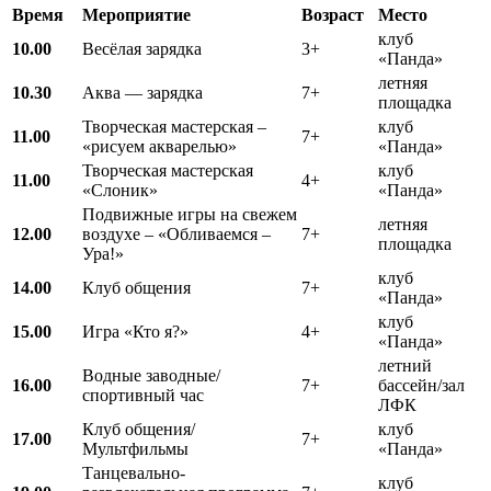
Время
Мероприятие
Возраст
Место
клуб
10.00
Весёлая зарядка
3+
«Панда»
летняя
10.30
Аква — зарядка
7+
площадка
Творческая мастерская –
клуб
11.00
7+
«рисуем акварелью»
«Панда»
Творческая мастерская
клуб
11.00
4+
«Слоник»
«Панда»
Подвижные игры на свежем
летняя
12.00
воздухе – «Обливаемся –
7+
площадка
Ура!»
клуб
14.00
Клуб общения
7+
«Панда»
клуб
15.00
Игра «Кто я?»
4+
«Панда»
летний
Водные заводные/
16.00
7+
бассейн/зал
спортивный час
ЛФК
Клуб общения/
клуб
17.00
7+
Мультфильмы
«Панда»
Танцевально-
клуб