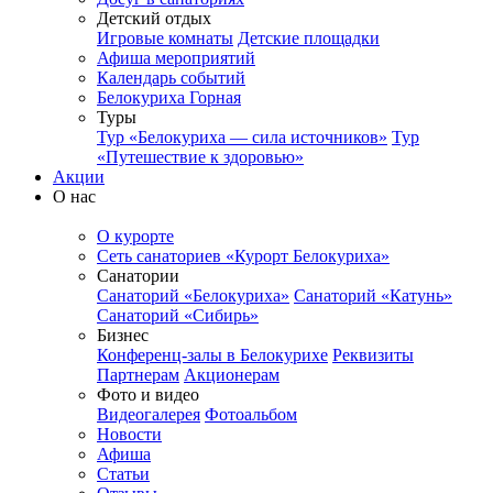
Детский отдых
Игровые комнаты
Детские площадки
Афиша мероприятий
Календарь событий
Белокуриха Горная
Туры
Тур «Белокуриха — сила источников»
Тур
«Путешествие к здоровью»
Акции
О нас
О курорте
Сеть санаториев «Курорт Белокуриха»
Санатории
Санаторий «Белокуриха»
Санаторий «Катунь»
Санаторий «Сибирь»
Бизнес
Конференц-залы в Белокурихе
Реквизиты
Партнерам
Акционерам
Фото и видео
Видеогалерея
Фотоальбом
Новости
Афиша
Статьи