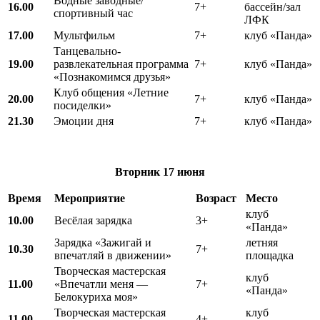
Водные заводные/
16.00
7+
бассейн/зал
спортивный час
ЛФК
17.00
Мультфильм
7+
клуб «Панда»
Танцевально-
19.00
развлекательная программа
7+
клуб «Панда»
«Познакомимся друзья»
Клуб общения «Летние
20.00
7+
клуб «Панда»
посиделки»
21.30
Эмоции дня
7+
клуб «Панда»
Вторник
17 июня
Время
Мероприятие
Возраст
Место
клуб
10.00
Весёлая зарядка
3+
«Панда»
Зарядка «Зажигай и
летняя
10.30
7+
впечатляй в движении»
площадка
Творческая мастерская
клуб
11.00
«Впечатли меня —
7+
«Панда»
Белокуриха моя»
Творческая мастерская
клуб
11.00
4+