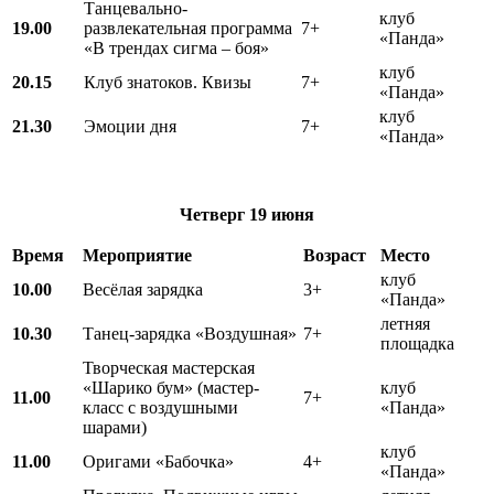
Танцевально-
клуб
19.00
развлекательная программа
7+
«Панда»
«В трендах сигма – боя»
клуб
20.15
Клуб знатоков. Квизы
7+
«Панда»
клуб
21.30
Эмоции дня
7+
«Панда»
Четверг
19 июня
Время
Мероприятие
Возраст
Место
клуб
10.00
Весёлая зарядка
3+
«Панда»
летняя
10.30
Танец-зарядка «Воздушная»
7+
площадка
Творческая мастерская
«Шарико бум» (мастер-
клуб
11.00
7+
класс с воздушными
«Панда»
шарами)
клуб
11.00
Оригами «Бабочка»
4+
«Панда»