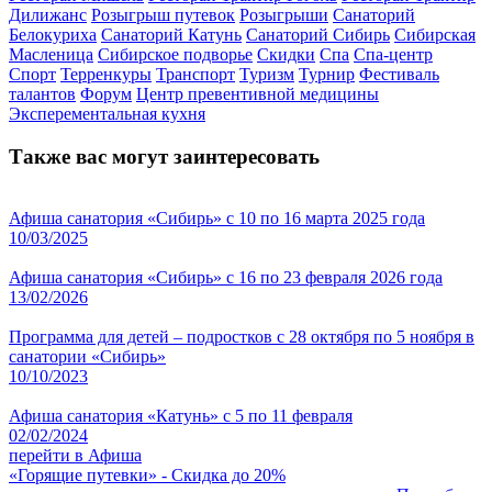
Дилижанс
Розыгрыш путевок
Розыгрыши
Санаторий
Белокуриха
Санаторий Катунь
Санаторий Сибирь
Сибирская
Масленица
Сибирское подворье
Скидки
Спа
Спа-центр
Спорт
Терренкуры
Транспорт
Туризм
Турнир
Фестиваль
талантов
Форум
Центр превентивной медицины
Эксперементальная кухня
Также вас могут заинтересовать
Афиша санатория «Сибирь» с 10 по 16 марта 2025 года
10/03/2025
Афиша санатория «Сибирь» с 16 по 23 февраля 2026 года
13/02/2026
Программа для детей – подростков с 28 октября по 5 ноября в
санатории «Сибирь»
10/10/2023
Афиша санатория «Катунь» с 5 по 11 февраля
02/02/2024
перейти в Афиша
«Горящие путевки» - Скидка до 20%