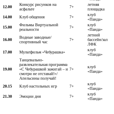
Конкурс рисунков на
летняя
12.00
7+
асфальте
площадка
клуб
14.00
Клуб общения
7+
«Панда»
Фильмы Виртуальной
клуб
15.00
7+
реальности
«Панда»
летний
Водные заводные/
16.00
7+
бассейн/зал
спортивный час
ЛФК
клуб
17.00
Мультфильм «Чебурашка»
«Панда»
Танцевально-
развлекательная программа
клуб
19.00
«С Чебурашкой зажигай – и
7+
«Панда»
смотри не отставай!»/
Апельсины получай!
клуб
20.15
Клуб настольных игр
7+
«Панда»
клуб
21.30
Эмоции дня
7+
«Панда»