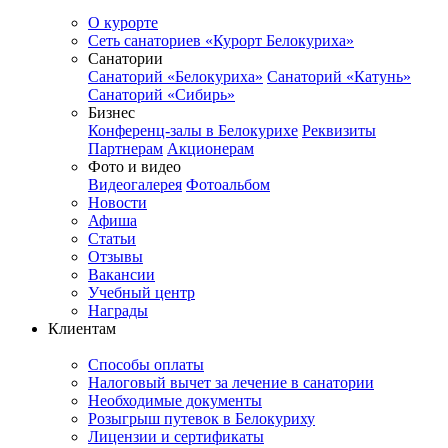
О курорте
Сеть санаториев «Курорт Белокуриха»
Санатории
Санаторий «Белокуриха»
Санаторий «Катунь»
Санаторий «Сибирь»
Бизнес
Конференц-залы в Белокурихе
Реквизиты
Партнерам
Акционерам
Фото и видео
Видеогалерея
Фотоальбом
Новости
Афиша
Статьи
Отзывы
Вакансии
Учебный центр
Награды
Клиентам
Способы оплаты
Налоговый вычет за лечение в санатории
Необходимые документы
Розыгрыш путевок в Белокуриху
Лицензии и сертификаты