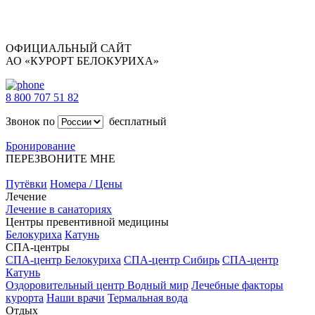
ОФИЦИАЛЬНЫЙ САЙТ
АО «КУРОРТ БЕЛОКУРИХА»
8 800 707 51 82
Звонок по
бесплатный
Бронирование
ПЕРЕЗВОНИТЕ МНЕ
Путёвки
Номера / Цены
Лечение
Лечение в санаториях
Центры превентивной медицины
Белокуриха
Катунь
СПА-центры
СПА-центр Белокуриха
СПА-центр Сибирь
СПА-центр
Катунь
Оздоровительный центр Водный мир
Лечебные факторы
курорта
Наши врачи
Термальная вода
Отдых