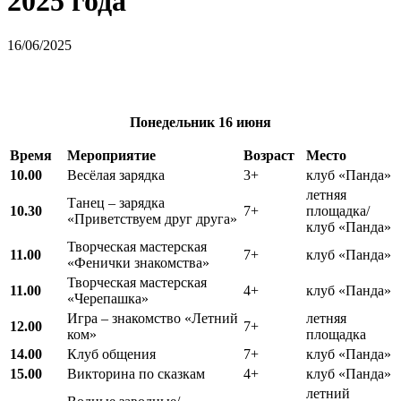
2025 года
16/06/2025
Понедельник
16 июня
Время
Мероприятие
Возраст
Место
10.00
Весёлая зарядка
3+
клуб «Панда»
летняя
Танец – зарядка
10.30
7+
площадка/
«Приветствуем друг друга»
клуб «Панда»
Творческая мастерская
11.00
7+
клуб «Панда»
«Фенички знакомства»
Творческая мастерская
11.00
4+
клуб «Панда»
«Черепашка»
Игра – знакомство «Летний
летняя
12.00
7+
ком»
площадка
14.00
Клуб общения
7+
клуб «Панда»
15.00
Викторина по сказкам
4+
клуб «Панда»
летний