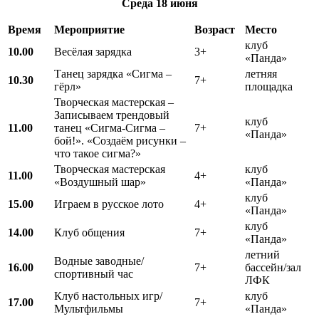
Среда
18 июня
Время
Мероприятие
Возраст
Место
клуб
10.00
Весёлая зарядка
3+
«Панда»
Танец зарядка «Сигма –
летняя
10.30
7+
гёрл»
площадка
Творческая мастерская –
Записываем трендовый
клуб
11.00
танец «Сигма-Сигма –
7+
«Панда»
бой!». «Создаём рисунки –
что такое сигма?»
Творческая мастерская
клуб
11.00
4+
«Воздушный шар»
«Панда»
клуб
15.00
Играем в русское лото
4+
«Панда»
клуб
14.00
Клуб общения
7+
«Панда»
летний
Водные заводные/
16.00
7+
бассейн/зал
спортивный час
ЛФК
Клуб настольных игр/
клуб
17.00
7+
Мультфильмы
«Панда»