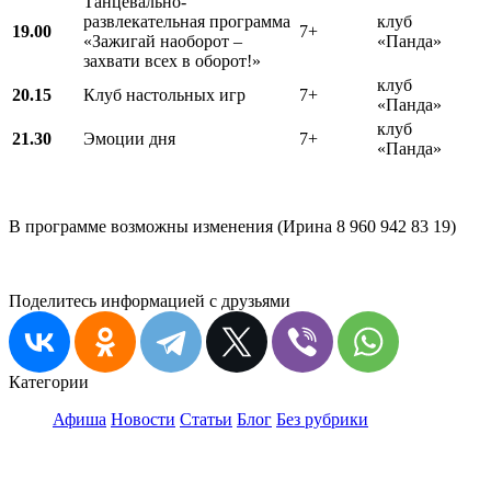
Танцевально-
развлекательная программа
клуб
19.00
7+
«Зажигай наоборот –
«Панда»
захвати всех в оборот!»
клуб
20.15
Клуб настольных игр
7+
«Панда»
клуб
21.30
Эмоции дня
7+
«Панда»
В программе возможны изменения (Ирина 8 960 942 83 19)
Поделитесь информацией с друзьями
Категории
Афиша
Новости
Статьи
Блог
Без рубрики