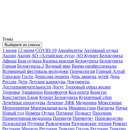
Темы
Выберите из списка
1 июня
12 июня
COVID-19
Авиабилеты
Активный отдых
Акции
Акция
АО «Алтайские луга»
АО Курорт Белокуриха
Афиша
База отдыха Калина красная
Белокуриха
Белокуриха
Горная
Белокуриха-2
Водный мир
Врачи-профессионалы
Всемирный фестиваль молодежи
Гинекология
Горный Алтай
Гороскоп
Гости
Денисова пещера
День защиты детей
День
России
Дети
Детские каникулы
Документы
Достопримечательности
Досуг
Здоровый образ жизни
Здоровье
Здравница
Кинофорум
Кол-центр
Конкурс
Константин Ежов
Курорт Белокуриха
Курортный сбор
Лечебные процедуры
Лечение
ЛФК
Медицина
Межсезонье
Мероприятия
Минеральная вода
Мишина гора
Награды
Наука
Новый год
Номера
Отдых
Питание
Подкаст
Праздник
Превентивная медицина
Премиум
Премиум+
Производство
Психология
Путевки
Развлечения
Разумовские чтения
Ремонт
Ресторан Мишель
Ресторан Трактир Гоголь
Ресторан Трактир