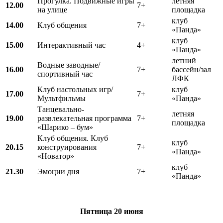
Прогулка. Подвижные игры
летняя
12.00
7+
на улице
площадка
клуб
14.00
Клуб общения
7+
«Панда»
клуб
15.00
Интерактивный час
4+
«Панда»
летний
Водные заводные/
16.00
7+
бассейн/зал
спортивный час
ЛФК
Клуб настольных игр/
клуб
17.00
7+
Мультфильмы
«Панда»
Танцевально-
летняя
19.00
развлекательная программа
7+
площадка
«Шарико – бум»
Клуб общения. Клуб
клуб
20.15
конструирования
7+
«Панда»
«Новатор»
клуб
21.30
Эмоции дня
7+
«Панда»
Пятница
20 июня