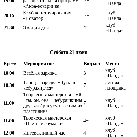
19.00
развлекательная программа
7+
«Панда»
«Аква-вечеринка»
Клуб конструирования
клуб
20.15
7+
«Новатор»
«Панда»
клуб
21.30
Эмоции дня
7+
«Панда»
Суббота
21 июня
Время
Мероприятие
Возраст
Место
клуб
10.00
Весёлая зарядка
3+
«Панда»
Танец – зарядка «Чуть не
летняя
10.30
7+
чебурахнулся»
площадка
Творческая мастерская – «Я
, ты, он, она – чебурашкины
клуб
11.00
7+
друзья» / рисуем и лепим из
«Панда»
пластилина
Творческая мастерская
клуб
11.00
4+
«Цветы из бумаги»
«Панда»
клуб
12.00
Интерактивный час
4+
«Панда»