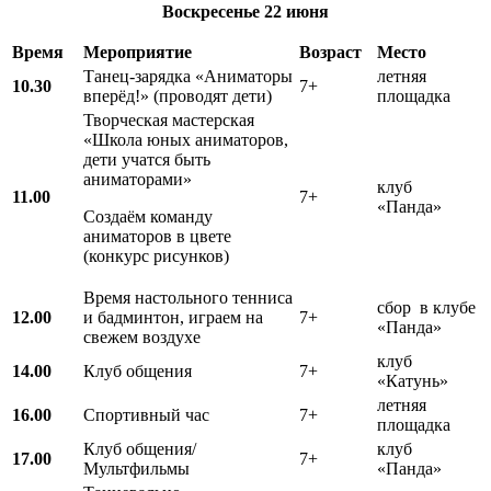
Воскресенье
22 июня
Время
Мероприятие
Возраст
Место
Танец-зарядка «Аниматоры
летняя
10.30
7+
вперёд!» (проводят дети)
площадка
Творческая мастерская
«Школа юных аниматоров,
дети учатся быть
аниматорами»
клуб
11.00
7+
«Панда»
Создаём команду
аниматоров в цвете
(конкурс рисунков)
Время настольного тенниса
сбор в клубе
12.00
и бадминтон, играем на
7+
«Панда»
свежем воздухе
клуб
14.00
Клуб общения
7+
«Катунь»
летняя
16.00
Спортивный час
7+
площадка
Клуб общения/
клуб
17.00
7+
Мультфильмы
«Панда»