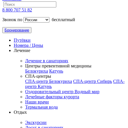
8 800 707 51 82
Звонок по
бесплатный
Бронирование
Путёвки
Номера / Цены
Лечение
Лечение в санаториях
Центры превентивной медицины
Белокуриха
Катунь
СПА-центры
СПА-центр Белокуриха
СПА-центр Сибирь
СПА-
центр Катунь
Оздоровительный центр Водный мир
Лечебные факторы курорта
Наши врачи
Термальная вода
Отдых
Экскурсии
Досуг в санаториях