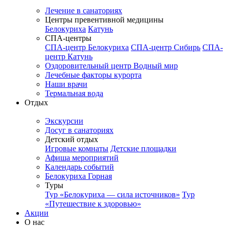
Лечение в санаториях
Центры превентивной медицины
Белокуриха
Катунь
СПА-центры
СПА-центр Белокуриха
СПА-центр Сибирь
СПА-
центр Катунь
Оздоровительный центр Водный мир
Лечебные факторы курорта
Наши врачи
Термальная вода
Отдых
Экскурсии
Досуг в санаториях
Детский отдых
Игровые комнаты
Детские площадки
Афиша мероприятий
Календарь событий
Белокуриха Горная
Туры
Тур «Белокуриха — сила источников»
Тур
«Путешествие к здоровью»
Акции
О нас