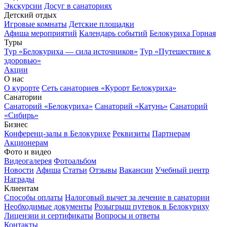
Экскурсии
Досуг в санаториях
Детский отдых
Игровые комнаты
Детские площадки
Афиша мероприятий
Календарь событий
Белокуриха Горная
Туры
Тур «Белокуриха — сила источников»
Тур «Путешествие к
здоровью»
Акции
О нас
О курорте
Сеть санаториев «Курорт Белокуриха»
Санатории
Санаторий «Белокуриха»
Санаторий «Катунь»
Санаторий
«Сибирь»
Бизнес
Конференц-залы в Белокурихе
Реквизиты
Партнерам
Акционерам
Фото и видео
Видеогалерея
Фотоальбом
Новости
Афиша
Статьи
Отзывы
Вакансии
Учебный центр
Награды
Клиентам
Способы оплаты
Налоговый вычет за лечение в санатории
Необходимые документы
Розыгрыш путевок в Белокуриху
Лицензии и сертификаты
Вопросы и ответы
Контакты