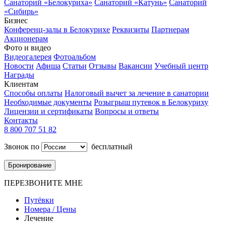
Санаторий «Белокуриха»
Санаторий «Катунь»
Санаторий
«Сибирь»
Бизнес
Конференц-залы в Белокурихе
Реквизиты
Партнерам
Акционерам
Фото и видео
Видеогалерея
Фотоальбом
Новости
Афиша
Статьи
Отзывы
Вакансии
Учебный центр
Награды
Клиентам
Способы оплаты
Налоговый вычет за лечение в санатории
Необходимые документы
Розыгрыш путевок в Белокуриху
Лицензии и сертификаты
Вопросы и ответы
Контакты
8 800 707 51 82
Звонок по
бесплатный
Бронирование
ПЕРЕЗВОНИТЕ МНЕ
Путёвки
Номера / Цены
Лечение