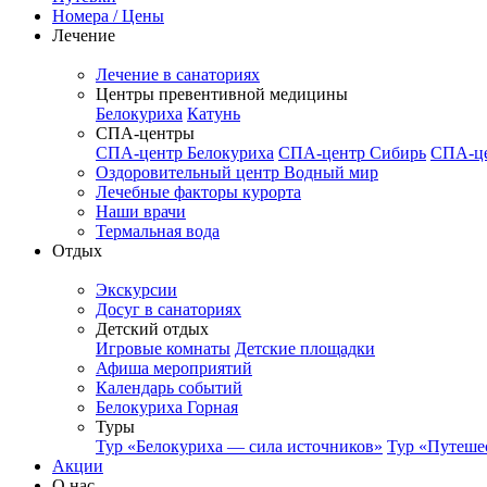
Номера / Цены
Лечение
Лечение в санаториях
Центры превентивной медицины
Белокуриха
Катунь
СПА-центры
СПА-центр Белокуриха
СПА-центр Сибирь
СПА-це
Оздоровительный центр Водный мир
Лечебные факторы курорта
Наши врачи
Термальная вода
Отдых
Экскурсии
Досуг в санаториях
Детский отдых
Игровые комнаты
Детские площадки
Афиша мероприятий
Календарь событий
Белокуриха Горная
Туры
Тур «Белокуриха — сила источников»
Тур «Путеше
Акции
О нас