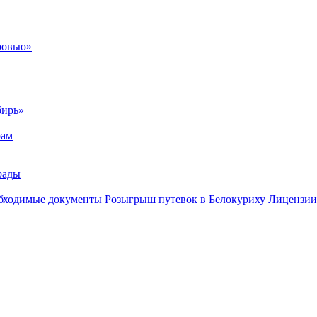
ровью»
бирь»
рам
рады
бходимые документы
Розыгрыш путевок в Белокуриху
Лицензии