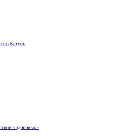
нтр Катунь
ствие к здоровью»