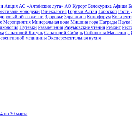
ии
Акция
АО «Алтайские луга»
АО Курорт Белокуриха
Афиша
Б
естиваль молодежи
Гинекология
Горный Алтай
Гороскоп
Гости
доровый образ жизни
Здоровье
Здравница
Кинофорум
Кол-цент
е
Мероприятия
Минеральная вода
Мишина гора
Награды
Наука
ихология
Путевки
Развлечения
Разумовские чтения
Ремонт
Рест
ха
Санаторий Катунь
Санаторий Сибирь
Сибирская Масленица
ревентивной медицины
Эксперементальная кухня
4 по 30 марта