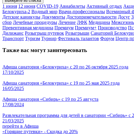
Выберите из списка
1 июня
12 июня
COVID-19
Авиабилеты
Активный отдых
Акц
Белокуриха-2
Водный мир
Врачи-профессионалы
Всемирный ф
Детские каникулы
Документы
Достопримечательности
Досуг
З
сбор
Лечебные процедуры
Лечение
ЛФК
Медицина
Межсезонь
Превентивная медицина
Премиум
Премиум+
Производство
Пс
Дилижанс
Розыгрыш путевок
Розыгрыши
Санаторий Белокури
Транспорт
Туризм
Турнир
Фестиваль талантов
Форум
Центр п
Также вас могут заинтересовать
Афиша санатория «Белокуриха» с 20 по 26 октября 2025 года
17/10/2025
Афиша санатория «Белокуриха» с 19 по 25 мая 2025 года
16/05/2025
Афиша санатория «Сибирь» с 19 по 25 августа
17/08/2024
Развлекательная программа для детей в санатории «Сибирь» с 2
21/03/2025
перейти в Афиша
«Горящие путевки» - Скидка до 20%