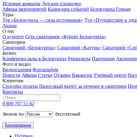
Игровые комнаты
Детские площадки
Афиша мероприятий
Календарь событий
Белокуриха Горная
Туры
Тур «Белокуриха — сила источников»
Тур «Путешествие к здо
Акции
О нас
О курорте
Сеть санаториев «Курорт Белокуриха»
Санатории
Санаторий «Белокуриха»
Санаторий «Катунь»
Санаторий «Си
Бизнес
Конференц-залы в Белокурихе
Реквизиты
Партнерам
Акционе
Фото и видео
Видеогалерея
Фотоальбом
Новости
Афиша
Статьи
Отзывы
Вакансии
Учебный центр
Наг
Клиентам
Способы оплаты
Налоговый вычет за лечение в санатории
Нео
Контакты
8 800 707 51 82
Звонок по
бесплатный
Бронирование
Путёвки