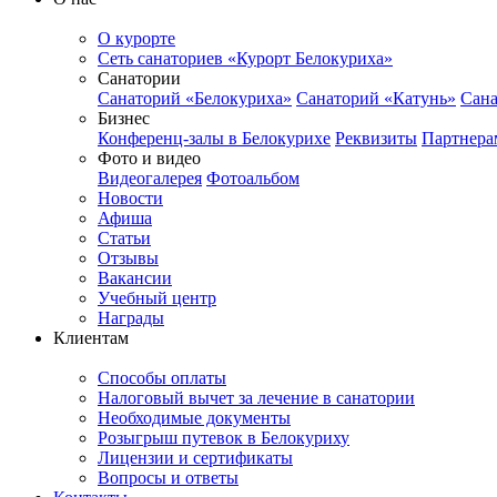
О курорте
Сеть санаториев «Курорт Белокуриха»
Санатории
Санаторий «Белокуриха»
Санаторий «Катунь»
Сана
Бизнес
Конференц-залы в Белокурихе
Реквизиты
Партнера
Фото и видео
Видеогалерея
Фотоальбом
Новости
Афиша
Статьи
Отзывы
Вакансии
Учебный центр
Награды
Клиентам
Способы оплаты
Налоговый вычет за лечение в санатории
Необходимые документы
Розыгрыш путевок в Белокуриху
Лицензии и сертификаты
Вопросы и ответы