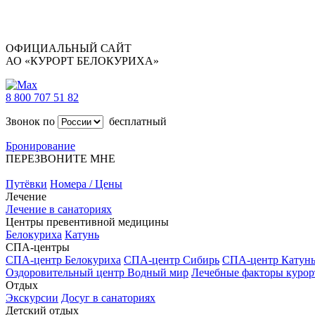
ОФИЦИАЛЬНЫЙ САЙТ
АО «КУРОРТ БЕЛОКУРИХА»
8 800 707 51 82
Звонок по
бесплатный
Бронирование
ПЕРЕЗВОНИТЕ МНЕ
Путёвки
Номера / Цены
Лечение
Лечение в санаториях
Центры превентивной медицины
Белокуриха
Катунь
СПА-центры
СПА-центр Белокуриха
СПА-центр Сибирь
СПА-центр Катун
Оздоровительный центр Водный мир
Лечебные факторы курор
Отдых
Экскурсии
Досуг в санаториях
Детский отдых