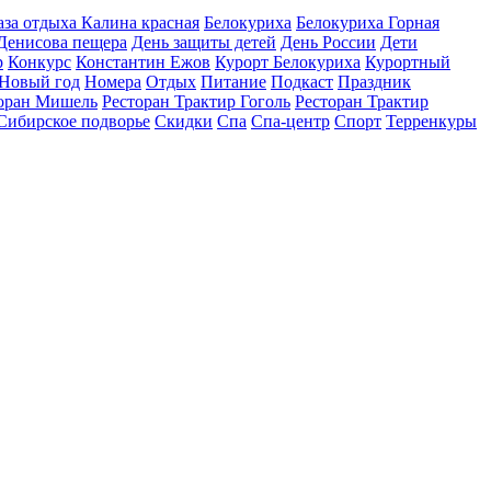
аза отдыха Калина красная
Белокуриха
Белокуриха Горная
Денисова пещера
День защиты детей
День России
Дети
р
Конкурс
Константин Ежов
Курорт Белокуриха
Курортный
Новый год
Номера
Отдых
Питание
Подкаст
Праздник
оран Мишель
Ресторан Трактир Гоголь
Ресторан Трактир
Сибирское подворье
Скидки
Спа
Спа-центр
Спорт
Терренкуры