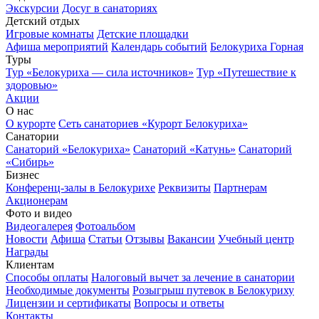
Экскурсии
Досуг в санаториях
Детский отдых
Игровые комнаты
Детские площадки
Афиша мероприятий
Календарь событий
Белокуриха Горная
Туры
Тур «Белокуриха — сила источников»
Тур «Путешествие к
здоровью»
Акции
О нас
О курорте
Сеть санаториев «Курорт Белокуриха»
Санатории
Санаторий «Белокуриха»
Санаторий «Катунь»
Санаторий
«Сибирь»
Бизнес
Конференц-залы в Белокурихе
Реквизиты
Партнерам
Акционерам
Фото и видео
Видеогалерея
Фотоальбом
Новости
Афиша
Статьи
Отзывы
Вакансии
Учебный центр
Награды
Клиентам
Способы оплаты
Налоговый вычет за лечение в санатории
Необходимые документы
Розыгрыш путевок в Белокуриху
Лицензии и сертификаты
Вопросы и ответы
Контакты