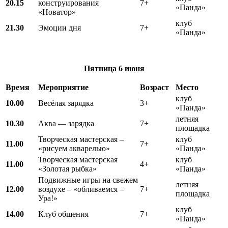
20.15
конструирования
7+
«Панда»
«Новатор»
клуб
21.30
Эмоции дня
7+
«Панда»
Пятница
6 июня
Время
Мероприятие
Возраст
Место
клуб
10.00
Весёлая зарядка
3+
«Панда»
летняя
10.30
Аква — зарядка
7+
площадка
Творческая мастерская –
клуб
11.00
7+
«рисуем акварелью»
«Панда»
Творческая мастерская
клуб
11.00
4+
«Золотая рыбка»
«Панда»
Подвижные игры на свежем
летняя
12.00
воздухе – «обливаемся –
7+
площадка
Ура!»
клуб
14.00
Клуб общения
7+
«Панда»