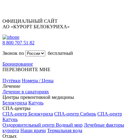
ОФИЦИАЛЬНЫЙ САЙТ
АО «КУРОРТ БЕЛОКУРИХА»
8 800 707 51 82
Звонок по
бесплатный
Бронирование
ПЕРЕЗВОНИТЕ МНЕ
Путёвки
Номера / Цены
Лечение
Лечение в санаториях
Центры превентивной медицины
Белокуриха
Катунь
СПА-центры
СПА-центр Белокуриха
СПА-центр Сибирь
СПА-центр
Катунь
Оздоровительный центр Водный мир
Лечебные факторы
курорта
Наши врачи
Термальная вода
Отдых