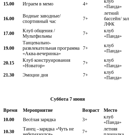
клуб
15.00
Играем в мемо
4+
«Панда»
летний
Водные заводные/
16.00
7+
бассейн/ зал
спортивный час
ЛФК
Клуб общения /
клуб
17.00
7+
Мультфильмы
«Панда»
Танцевально-
клуб
19.00
развлекательная программа
7+
«Панда»
«Аква-вечеринка»
Клуб конструирования
клуб
20.15
7+
«Новатор»
«Панда»
клуб
21.30
Эмоции дня
7+
«Панда»
Суббота
7 июня
Время
Мероприятие
Возраст
Место
клуб
10.00
Весёлая зарядка
3+
«Панда»
Танец –зарядка «Чуть не
летняя
10.30
7+
чебурахнулся»
площадка