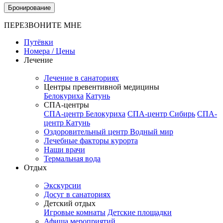
Бронирование
ПЕРЕЗВОНИТЕ МНЕ
Путёвки
Номера / Цены
Лечение
Лечение в санаториях
Центры превентивной медицины
Белокуриха
Катунь
СПА-центры
СПА-центр Белокуриха
СПА-центр Сибирь
СПА-
центр Катунь
Оздоровительный центр Водный мир
Лечебные факторы курорта
Наши врачи
Термальная вода
Отдых
Экскурсии
Досуг в санаториях
Детский отдых
Игровые комнаты
Детские площадки
Афиша мероприятий