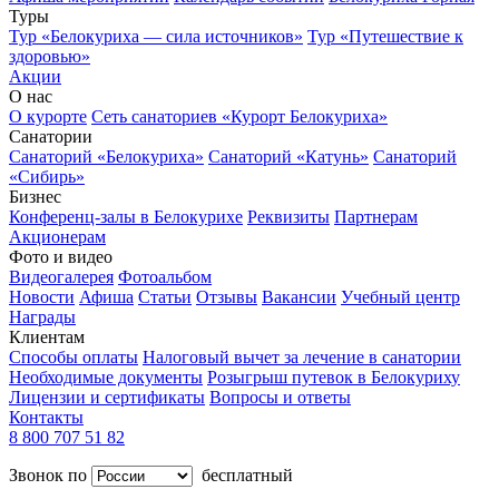
Туры
Тур «Белокуриха — сила источников»
Тур «Путешествие к
здоровью»
Акции
О нас
О курорте
Сеть санаториев «Курорт Белокуриха»
Санатории
Санаторий «Белокуриха»
Санаторий «Катунь»
Санаторий
«Сибирь»
Бизнес
Конференц-залы в Белокурихе
Реквизиты
Партнерам
Акционерам
Фото и видео
Видеогалерея
Фотоальбом
Новости
Афиша
Статьи
Отзывы
Вакансии
Учебный центр
Награды
Клиентам
Способы оплаты
Налоговый вычет за лечение в санатории
Необходимые документы
Розыгрыш путевок в Белокуриху
Лицензии и сертификаты
Вопросы и ответы
Контакты
8 800 707 51 82
Звонок по
бесплатный