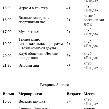
«Панда»
клуб
15.00
Играем в твистер
4+
«Панда»
летний
Водные заводные/
16.00
7+
бассейн/ зал
спортивный час
ЛФК
клуб
17.00
Мультфильм
7+
«Панда»
Танцевально-
клуб
19.00
развлекательная программа
7+
«Панда»
«Познакомимся друзья»
Клуб общения «Летние
клуб
20.00
7+
посиделки»
«Панда»
клуб
21.30
Эмоции дня
7+
«Панда»
Вторник
3 июня
Время
Мероприятие
Возраст
Место
клуб
10.00
Весёлая зарядка
3+
«Панда»
Зарядка «Зажигай и
летняя