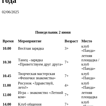
года
02/06/2025
Понедельник 2
июня
Время
Мероприятие
Возраст
Место
клуб
10.00
Весёлая зарядка
3+
«Панда»
летняя
Танец –зарядка
площадка /
10.30
7+
«Приветствуем друг друга»
клуб
«Панда»
Творческая мастерская
клуб
10.45
7+
«Фенички знакомства»
«Панда»
Рисунок «Здравствуй,
клуб
11.00
4+
лето!»
«Панда»
Игра – знакомство «Летний
летняя
12.00
7+
ком»
площадка
клуб
14.00
Клуб общения
7+