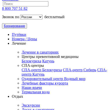
8 800 707 51 82
Звонок по
бесплатный
Бронирование
Путёвки
Номера / Цены
Лечение
Лечение в санаториях
Центры превентивной медицины
Белокуриха
Катунь
СПА-центры
СПА-центр Белокуриха
СПА-центр Сибирь
СПА-
центр Катунь
Оздоровительный центр Водный мир
Лечебные факторы курорта
Наши врачи
Термальная вода
Отдых
Экскурсии
Досуг в санаториях