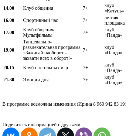
клуб
14.00
Клуб общения
7+
«Катунь»
летняя
16.00
Спортивный час
7+
площадка
Клуб общения/
клуб
17.00
7+
Мультфильмы
«Панда»
Танцевально-
развлекательная программа
клуб
19.00
7+
«Зажигай наоборот –
«Панда»
захвати всех в оборот!»
клуб
20.15
Клуб настольных игр
7+
«Панда»
клуб
21.30
Эмоции дня
7+
«Панда»
В программе возможны изменения (Ирина 8 960 942 83 19)
Поделитесь информацией с друзьями