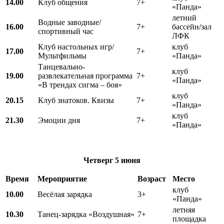
14.00
Клуб общения
7+
«Панда»
летний
Водные заводные/
16.00
7+
бассейн/зал
спортивный час
ЛФК
Клуб настольных игр/
клуб
17.00
7+
Мультфильмы
«Панда»
Танцевально-
клуб
19.00
развлекательная программа
7+
«Панда»
«В трендах сигма – боя»
клуб
20.15
Клуб знатоков. Квизы
7+
«Панда»
клуб
21.30
Эмоции дня
7+
«Панда»
Четверг
5 июня
Время
Мероприятие
Возраст
Место
клуб
10.00
Весёлая зарядка
3+
«Панда»
летняя
10.30
Танец-зарядка «Воздушная»
7+
площадка