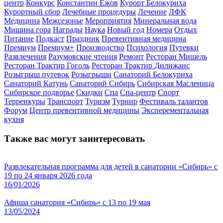
центр
Конкурс
Константин Ежов
Курорт Белокуриха
Курортный сбор
Лечебные процедуры
Лечение
ЛФК
Медицина
Межсезонье
Мероприятия
Минеральная вода
Мишина гора
Награды
Наука
Новый год
Номера
Отдых
Питание
Подкаст
Праздник
Превентивная медицина
Премиум
Премиум+
Производство
Психология
Путевки
Развлечения
Разумовские чтения
Ремонт
Ресторан Мишель
Ресторан Трактир Гоголь
Ресторан Трактир Дилижанс
Розыгрыш путевок
Розыгрыши
Санаторий Белокуриха
Санаторий Катунь
Санаторий Сибирь
Сибирская Масленица
Сибирское подворье
Скидки
Спа
Спа-центр
Спорт
Терренкуры
Транспорт
Туризм
Турнир
Фестиваль талантов
Форум
Центр превентивной медицины
Эксперементальная
кухня
Также вас могут заинтересовать
Развлекательная программа для детей в санатории «Сибирь» с
19 по 24 января 2026 года
16/01/2026
Афиша санатория «Сибирь» с 13 по 19 мая
13/05/2024