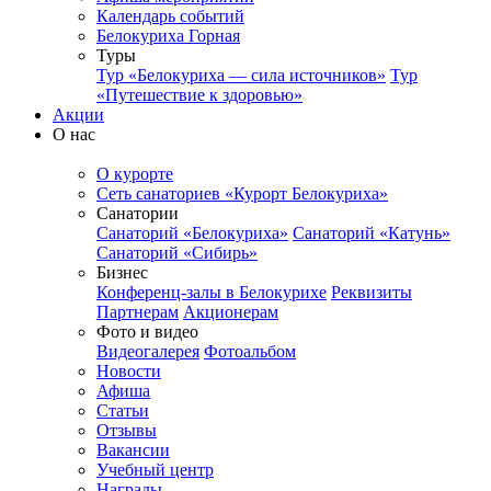
Календарь событий
Белокуриха Горная
Туры
Тур «Белокуриха — сила источников»
Тур
«Путешествие к здоровью»
Акции
О нас
О курорте
Сеть санаториев «Курорт Белокуриха»
Санатории
Санаторий «Белокуриха»
Санаторий «Катунь»
Санаторий «Сибирь»
Бизнес
Конференц-залы в Белокурихе
Реквизиты
Партнерам
Акционерам
Фото и видео
Видеогалерея
Фотоальбом
Новости
Афиша
Статьи
Отзывы
Вакансии
Учебный центр
Награды