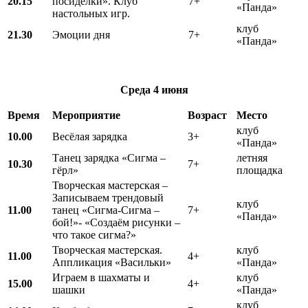
20.15
посиделки». Клуб
7+
«Панда»
настольных игр.
клуб
21.30
Эмоции дня
7+
«Панда»
Среда
4 июня
Время
Мероприятие
Возраст
Место
клуб
10.00
Весёлая зарядка
3+
«Панда»
Танец зарядка «Сигма –
летняя
10.30
7+
гёрл»
площадка
Творческая мастерская –
Записываем трендовый
клуб
11.00
танец «Сигма-Сигма –
7+
«Панда»
бой!»- «Создаём рисунки –
что такое сигма?»
Творческая мастерская.
клуб
11.00
4+
Аппликация «Васильки»
«Панда»
Играем в шахматы и
клуб
15.00
4+
шашки
«Панда»
клуб