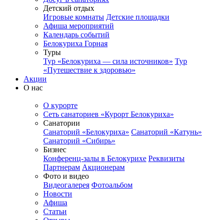
Детский отдых
Игровые комнаты
Детские площадки
Афиша мероприятий
Календарь событий
Белокуриха Горная
Туры
Тур «Белокуриха — сила источников»
Тур
«Путешествие к здоровью»
Акции
О нас
О курорте
Сеть санаториев «Курорт Белокуриха»
Санатории
Санаторий «Белокуриха»
Санаторий «Катунь»
Санаторий «Сибирь»
Бизнес
Конференц-залы в Белокурихе
Реквизиты
Партнерам
Акционерам
Фото и видео
Видеогалерея
Фотоальбом
Новости
Афиша
Статьи