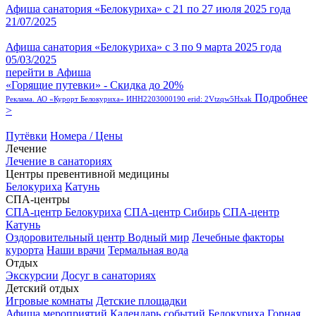
Афиша санатория «Белокуриха» с 21 по 27 июля 2025 года
21/07/2025
Афиша санатория «Белокуриха» с 3 по 9 марта 2025 года
05/03/2025
перейти в Афиша
«Горящие путевки» - Скидка до 20%
Подробнее
Реклама. АО «Курорт Белокуриха» ИНН2203000190 erid: 2Vtzqw5Hxak
>
Путёвки
Номера / Цены
Лечение
Лечение в санаториях
Центры превентивной медицины
Белокуриха
Катунь
СПА-центры
СПА-центр Белокуриха
СПА-центр Сибирь
СПА-центр
Катунь
Оздоровительный центр Водный мир
Лечебные факторы
курорта
Наши врачи
Термальная вода
Отдых
Экскурсии
Досуг в санаториях
Детский отдых
Игровые комнаты
Детские площадки
Афиша мероприятий
Календарь событий
Белокуриха Горная