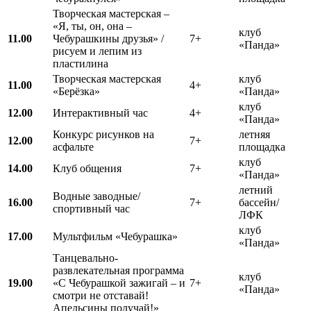
Творческая мастерская –
«Я, ты, он, она –
клуб
11.00
Чебурашкины друзья» /
7+
«Панда»
рисуем и лепим из
пластилина
Творческая мастерская
клуб
11.00
4+
«Берёзка»
«Панда»
клуб
12.00
Интерактивный час
4+
«Панда»
Конкурс рисунков на
летняя
12.00
7+
асфальте
площадка
клуб
14.00
Клуб общения
7+
«Панда»
летний
Водные заводные/
16.00
7+
бассейн/
спортивный час
ЛФК
клуб
17.00
Мультфильм «Чебурашка»
«Панда»
Танцевально-
развлекательная программа
клуб
19.00
«С Чебурашкой зажигай – и
7+
«Панда»
смотри не отставай!
Апельсины получай!»