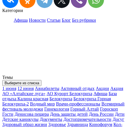
Категории
Афиша
Новости
Статьи
Блог
Без рубрики
Темы
Выберите из списка
1 июня
12 июня
Авиабилеты
Активный отдых
Акции
Акция
АО «Алтайские луга»
АО Курорт Белокуриха
Афиша
База
отдыха Калина красная
Белокуриха
Белокуриха Горная
Белокуриха-2
Водный мир
Врачи-профессионалы
Всемирный
фестиваль молодежи
Гинекология
Горный Алтай
Гороскоп
Гости
Денисова пещера
День защиты детей
День России
Дети
Детские каникулы
Документы
Достопримечательности
Досуг
Здоровый образ жизни
Здоровье
Здравница
Кинофорум
Кол-