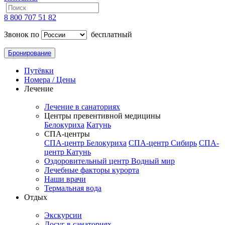
8 800 707 51 82
Звонок по
бесплатный
Бронирование
Путёвки
Номера / Цены
Лечение
Лечение в санаториях
Центры превентивной медицины
Белокуриха
Катунь
СПА-центры
СПА-центр Белокуриха
СПА-центр Сибирь
СПА-
центр Катунь
Оздоровительный центр Водный мир
Лечебные факторы курорта
Наши врачи
Термальная вода
Отдых
Экскурсии
Досуг в санаториях