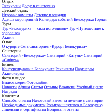
Отдых
Экскурсии
Досуг в санаториях
Детский отдых
Игровые комнаты
Детские площадки
Афиша мероприятий
Календарь событий
Белокуриха Горная
Туры
Тур «Белокуриха — сила источников»
Тур «Путешествие к
здоровью»
Акции
О нас
О курорте
Сеть санаториев «Курорт Белокуриха»
Санатории
Санаторий «Белокуриха»
Санаторий «Катунь»
Санаторий
«Сибирь»
Бизнес
Конференц-залы в Белокурихе
Реквизиты
Партнерам
Акционерам
Фото и видео
Видеогалерея
Фотоальбом
Новости
Афиша
Статьи
Отзывы
Вакансии
Учебный центр
Награды
Клиентам
Способы оплаты
Налоговый вычет за лечение в санатории
Необходимые документы
Розыгрыш путевок в Белокуриху
Лицензии и сертификаты
Вопросы и ответы