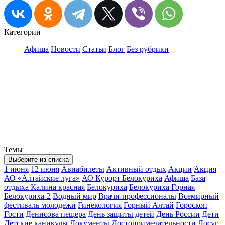
Категории
Афиша
Новости
Статьи
Блог
Без рубрики
Темы
Выберите из списка
1 июня
12 июня
Авиабилеты
Активный отдых
Акции
Акция
АО «Алтайские луга»
АО Курорт Белокуриха
Афиша
База
отдыха Калина красная
Белокуриха
Белокуриха Горная
Белокуриха-2
Водный мир
Врачи-профессионалы
Всемирный
фестиваль молодежи
Гинекология
Горный Алтай
Гороскоп
Гости
Денисова пещера
День защиты детей
День России
Дети
Детские каникулы
Документы
Достопримечательности
Досуг