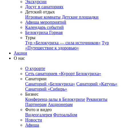
Экскурсии
Досуг в санаториях
Детский отдых
Игровые комнаты
Детские площадки
Афиша мероприятий
Календарь событий
Белокуриха Горная
Туры
Тур «Белокуриха — сила источников»
Тур
«Путешествие к здоровью»
Акции
О нас
О курорте
Сеть санаториев «Курорт Белокуриха»
Санатории
Санаторий «Белокуриха»
Санаторий «Катунь»
Санаторий «Сибирь»
Бизнес
Конференц-залы в Белокурихе
Реквизиты
Партнерам
Акционерам
Фото и видео
Видеогалерея
Фотоальбом
Новости
Афиша