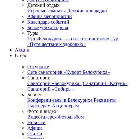
Детский отдых
Игровые комнаты
Детские площадки
Афиша мероприятий
Календарь событий
Белокуриха Горная
Туры
Тур «Белокуриха — сила источников»
Тур
«Путешествие к здоровью»
Акции
О нас
О курорте
Сеть санаториев «Курорт Белокуриха»
Санатории
Санаторий «Белокуриха»
Санаторий «Катунь»
Санаторий «Сибирь»
Бизнес
Конференц-залы в Белокурихе
Реквизиты
Партнерам
Акционерам
Фото и видео
Видеогалерея
Фотоальбом
Новости
Афиша
Статьи