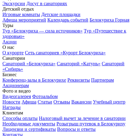
Экскурсии
Досуг в санаториях
Детский отдых
Игровые комнаты
Детские площадки
Афиша мероприятий
Календарь событий
Белокуриха Горная
Туры
Тур «Белокуриха — сила источников»
Тур «Путешествие к
здоровью»
Акции
О нас
О курорте
Сеть санаториев «Курорт Белокуриха»
Санатории
Санаторий «Белокуриха»
Санаторий «Катунь»
Санаторий
«Сибирь»
Бизнес
Конференц-залы в Белокурихе
Реквизиты
Партнерам
Акционерам
Фото и видео
Видеогалерея
Фотоальбом
Новости
Афиша
Статьи
Отзывы
Вакансии
Учебный центр
Награды
Клиентам
Способы оплаты
Налоговый вычет за лечение в санатории
Необходимые документы
Розыгрыш путевок в Белокуриху
Лицензии и сертификаты
Вопросы и ответы
Контакты