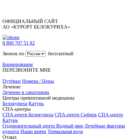
ОФИЦИАЛЬНЫЙ САЙТ
АО «КУРОРТ БЕЛОКУРИХА»
8 800 707 51 82
Звонок по
бесплатный
Бронирование
ПЕРЕЗВОНИТЕ МНЕ
Путёвки
Номера / Цены
Лечение
Лечение в санаториях
Центры превентивной медицины
Белокуриха
Катунь
СПА-центры
СПА-центр Белокуриха
СПА-центр Сибирь
СПА-центр
Катунь
Оздоровительный центр Водный мир
Лечебные факторы
курорта
Наши врачи
Термальная вода
Отдых