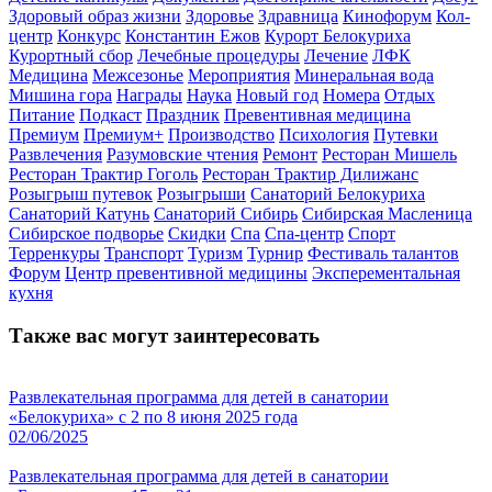
Здоровый образ жизни
Здоровье
Здравница
Кинофорум
Кол-
центр
Конкурс
Константин Ежов
Курорт Белокуриха
Курортный сбор
Лечебные процедуры
Лечение
ЛФК
Медицина
Межсезонье
Мероприятия
Минеральная вода
Мишина гора
Награды
Наука
Новый год
Номера
Отдых
Питание
Подкаст
Праздник
Превентивная медицина
Премиум
Премиум+
Производство
Психология
Путевки
Развлечения
Разумовские чтения
Ремонт
Ресторан Мишель
Ресторан Трактир Гоголь
Ресторан Трактир Дилижанс
Розыгрыш путевок
Розыгрыши
Санаторий Белокуриха
Санаторий Катунь
Санаторий Сибирь
Сибирская Масленица
Сибирское подворье
Скидки
Спа
Спа-центр
Спорт
Терренкуры
Транспорт
Туризм
Турнир
Фестиваль талантов
Форум
Центр превентивной медицины
Эксперементальная
кухня
Также вас могут заинтересовать
Развлекательная программа для детей в санатории
«Белокуриха» с 2 по 8 июня 2025 года
02/06/2025
Развлекательная программа для детей в санатории