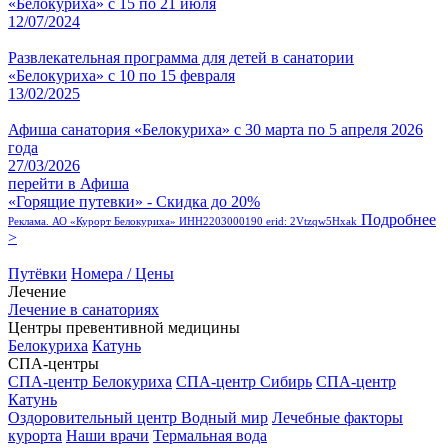
«Белокуриха» с 15 по 21 июля
12/07/2024
Развлекательная программа для детей в санатории
«Белокуриха» с 10 по 15 февраля
13/02/2025
Афиша санатория «Белокуриха» с 30 марта по 5 апреля 2026
года
27/03/2026
перейти в Афиша
«Горящие путевки» - Скидка до 20%
Подробнее
Реклама. АО «Курорт Белокуриха» ИНН2203000190 erid: 2Vtzqw5Hxak
>
Путёвки
Номера / Цены
Лечение
Лечение в санаториях
Центры превентивной медицины
Белокуриха
Катунь
СПА-центры
СПА-центр Белокуриха
СПА-центр Сибирь
СПА-центр
Катунь
Оздоровительный центр Водный мир
Лечебные факторы
курорта
Наши врачи
Термальная вода