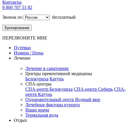
Контакты
8 800 707 51 82
Звонок по
бесплатный
Бронирование
ПЕРЕЗВОНИТЕ МНЕ
Путёвки
Номера / Цены
Лечение
Лечение в санаториях
Центры превентивной медицины
Белокуриха
Катунь
СПА-центры
СПА-центр Белокуриха
СПА-центр Сибирь
СПА-
центр Катунь
Оздоровительный центр Водный мир
Лечебные факторы курорта
Наши врачи
Термальная вода
Отдых