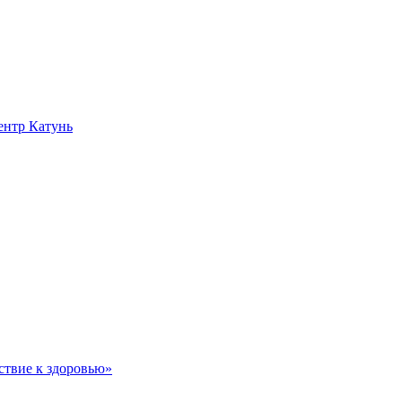
нтр Катунь
ствие к здоровью»