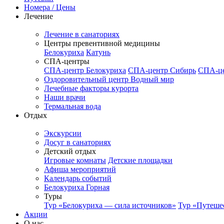
Номера / Цены
Лечение
Лечение в санаториях
Центры превентивной медицины
Белокуриха
Катунь
СПА-центры
СПА-центр Белокуриха
СПА-центр Сибирь
СПА-це
Оздоровительный центр Водный мир
Лечебные факторы курорта
Наши врачи
Термальная вода
Отдых
Экскурсии
Досуг в санаториях
Детский отдых
Игровые комнаты
Детские площадки
Афиша мероприятий
Календарь событий
Белокуриха Горная
Туры
Тур «Белокуриха — сила источников»
Тур «Путеше
Акции
О нас