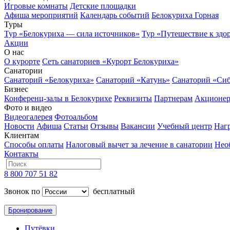
Игровые комнаты
Детские площадки
Афиша мероприятий
Календарь событий
Белокуриха Горная
Туры
Тур «Белокуриха — сила источников»
Тур «Путешествие к здо
Акции
О нас
О курорте
Сеть санаториев «Курорт Белокуриха»
Санатории
Санаторий «Белокуриха»
Санаторий «Катунь»
Санаторий «Си
Бизнес
Конференц-залы в Белокурихе
Реквизиты
Партнерам
Акционе
Фото и видео
Видеогалерея
Фотоальбом
Новости
Афиша
Статьи
Отзывы
Вакансии
Учебный центр
Наг
Клиентам
Способы оплаты
Налоговый вычет за лечение в санатории
Нео
Контакты
8 800 707 51 82
Звонок по
бесплатный
Бронирование
Путёвки