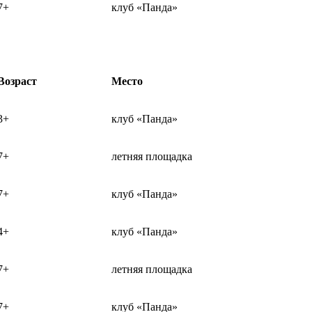
7+
клуб «Панда»
Возраст
Место
3+
клуб «Панда»
7+
летняя площадка
7+
клуб «Панда»
4+
клуб «Панда»
7+
летняя площадка
7+
клуб «Панда»