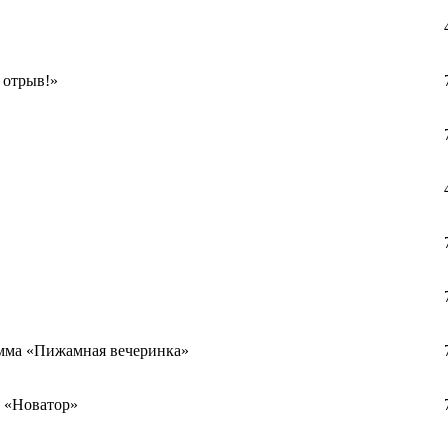
 отрыв!»
амма «Пижамная вечеринка»
 «Новатор»