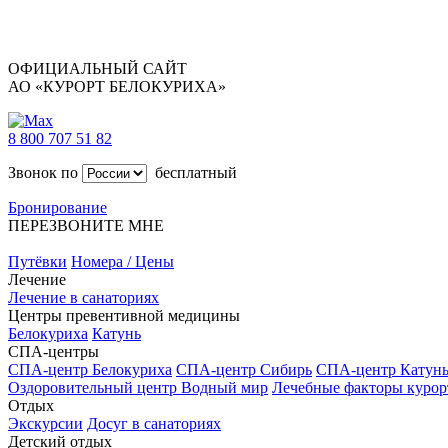
ОФИЦИАЛЬНЫЙ САЙТ
АО «КУРОРТ БЕЛОКУРИХА»
8 800 707 51 82
Звонок по
бесплатный
Бронирование
ПЕРЕЗВОНИТЕ МНЕ
Путёвки
Номера / Цены
Лечение
Лечение в санаториях
Центры превентивной медицины
Белокуриха
Катунь
СПА-центры
СПА-центр Белокуриха
СПА-центр Сибирь
СПА-центр Катун
Оздоровительный центр Водный мир
Лечебные факторы курор
Отдых
Экскурсии
Досуг в санаториях
Детский отдых