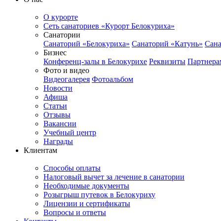
О курорте
Сеть санаториев «Курорт Белокуриха»
Санатории
Санаторий «Белокуриха»
Санаторий «Катунь»
Сана
Бизнес
Конференц-залы в Белокурихе
Реквизиты
Партнера
Фото и видео
Видеогалерея
Фотоальбом
Новости
Афиша
Статьи
Отзывы
Вакансии
Учебный центр
Награды
Клиентам
Способы оплаты
Налоговый вычет за лечение в санатории
Необходимые документы
Розыгрыш путевок в Белокуриху
Лицензии и сертификаты
Вопросы и ответы