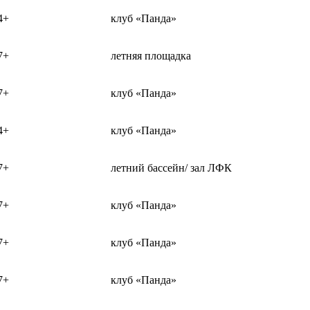
4+
клуб «Панда»
7+
летняя площадка
7+
клуб «Панда»
4+
клуб «Панда»
7+
летний бассейн/ зал ЛФК
7+
клуб «Панда»
7+
клуб «Панда»
7+
клуб «Панда»