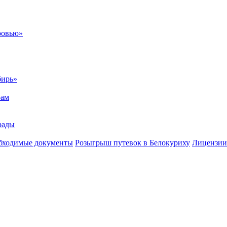
ровью»
бирь»
рам
рады
бходимые документы
Розыгрыш путевок в Белокуриху
Лицензии