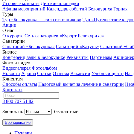
Игровые комнаты
Детские площадки
Афиша мероприятий
Календарь событий
Белокуриха Горная
Туры
Тур «Белокуриха — сила источников»
Тур «Путешествие к здо
Акции
О нас
О курорте
Сеть санаториев «Курорт Белокуриха»
Санатории
Санаторий «Белокуриха»
Санаторий «Катунь»
Санаторий «Си
Бизнес
Конференц-залы в Белокурихе
Реквизиты
Партнерам
Акционе
Фото и видео
Видеогалерея
Фотоальбом
Новости
Афиша
Статьи
Отзывы
Вакансии
Учебный центр
Наг
Клиентам
Способы оплаты
Налоговый вычет за лечение в санатории
Нео
Контакты
8 800 707 51 82
Звонок по
бесплатный
Бронирование
Путёвки