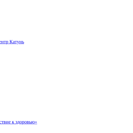
нтр Катунь
ствие к здоровью»