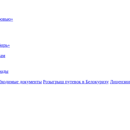
ровью»
бирь»
рам
рады
бходимые документы
Розыгрыш путевок в Белокуриху
Лицензии