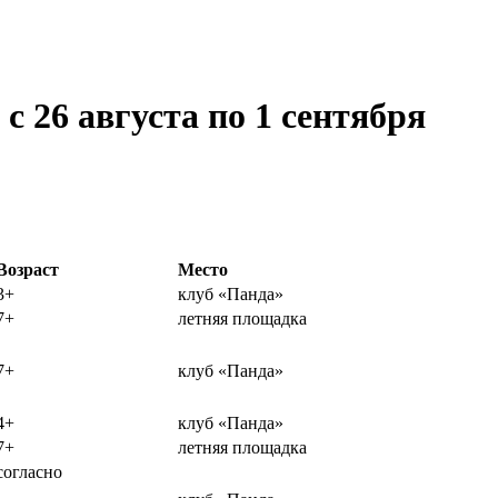
с 26 августа по 1 сентября
Возраст
Место
3+
клуб «Панда»
7+
летняя площадка
7+
клуб «Панда»
4+
клуб «Панда»
7+
летняя площадка
согласно