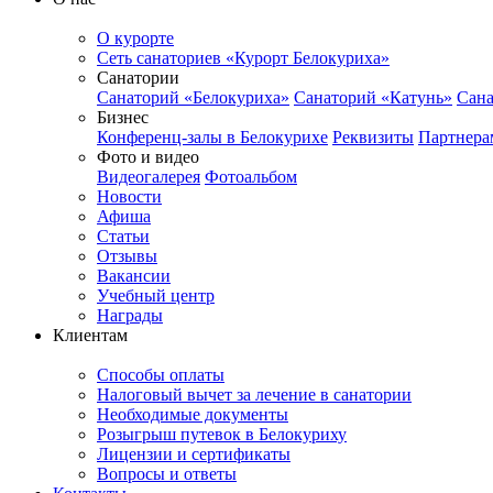
О курорте
Сеть санаториев «Курорт Белокуриха»
Санатории
Санаторий «Белокуриха»
Санаторий «Катунь»
Сана
Бизнес
Конференц-залы в Белокурихе
Реквизиты
Партнера
Фото и видео
Видеогалерея
Фотоальбом
Новости
Афиша
Статьи
Отзывы
Вакансии
Учебный центр
Награды
Клиентам
Способы оплаты
Налоговый вычет за лечение в санатории
Необходимые документы
Розыгрыш путевок в Белокуриху
Лицензии и сертификаты
Вопросы и ответы