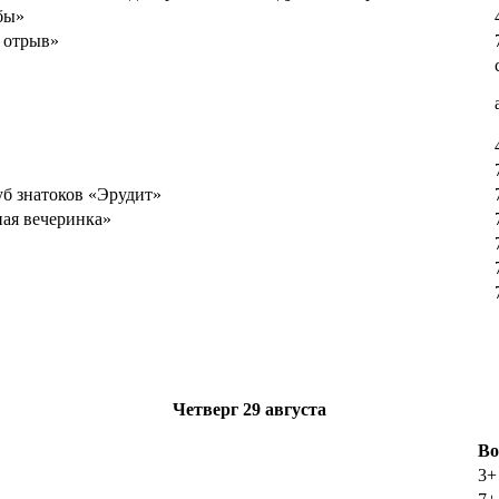
бы»
 отрыв»
б знатоков «Эрудит»
ная вечеринка»
Четверг
29 августа
Во
3+