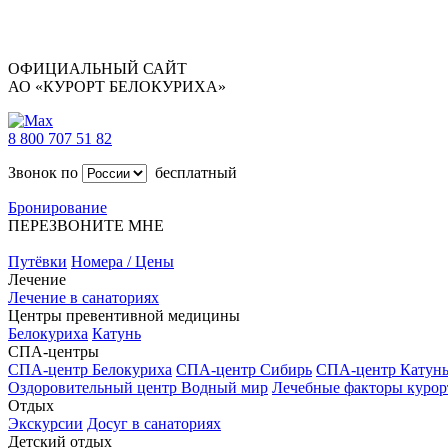
ОФИЦИАЛЬНЫЙ САЙТ
АО «КУРОРТ БЕЛОКУРИХА»
8 800 707 51 82
Звонок по
бесплатный
Бронирование
ПЕРЕЗВОНИТЕ МНЕ
Путёвки
Номера / Цены
Лечение
Лечение в санаториях
Центры превентивной медицины
Белокуриха
Катунь
СПА-центры
СПА-центр Белокуриха
СПА-центр Сибирь
СПА-центр Катун
Оздоровительный центр Водный мир
Лечебные факторы курор
Отдых
Экскурсии
Досуг в санаториях
Детский отдых