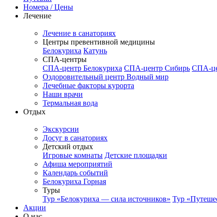
Номера / Цены
Лечение
Лечение в санаториях
Центры превентивной медицины
Белокуриха
Катунь
СПА-центры
СПА-центр Белокуриха
СПА-центр Сибирь
СПА-це
Оздоровительный центр Водный мир
Лечебные факторы курорта
Наши врачи
Термальная вода
Отдых
Экскурсии
Досуг в санаториях
Детский отдых
Игровые комнаты
Детские площадки
Афиша мероприятий
Календарь событий
Белокуриха Горная
Туры
Тур «Белокуриха — сила источников»
Тур «Путеше
Акции
О нас