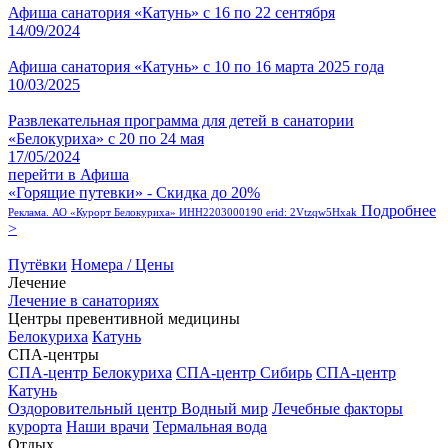
Афиша санатория «Катунь» с 16 по 22 сентября
14/09/2024
Афиша санатория «Катунь» с 10 по 16 марта 2025 года
10/03/2025
Развлекательная программа для детей в санатории
«Белокуриха» с 20 по 24 мая
17/05/2024
перейти в Афиша
«Горящие путевки» - Скидка до 20%
Подробнее
Реклама. АО «Курорт Белокуриха» ИНН2203000190 erid: 2Vtzqw5Hxak
>
Путёвки
Номера / Цены
Лечение
Лечение в санаториях
Центры превентивной медицины
Белокуриха
Катунь
СПА-центры
СПА-центр Белокуриха
СПА-центр Сибирь
СПА-центр
Катунь
Оздоровительный центр Водный мир
Лечебные факторы
курорта
Наши врачи
Термальная вода
Отдых