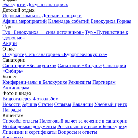
Экскурсии
Досуг в санаториях
Детский отдых
Игровые комнаты
Детские площадки
Афиша мероприятий
Календарь событий
Белокуриха Горная
Туры
Тур «Белокуриха — сила источников»
Тур «Путешествие к
здоровью»
Акции
О нас
О курорте
Сеть санаториев «Курорт Белокуриха»
Санатории
Санаторий «Белокуриха»
Санаторий «Катунь»
Санаторий
«Сибирь»
Бизнес
Конференц-залы в Белокурихе
Реквизиты
Партнерам
Акционерам
Фото и видео
Видеогалерея
Фотоальбом
Новости
Афиша
Статьи
Отзывы
Вакансии
Учебный центр
Награды
Клиентам
Способы оплаты
Налоговый вычет за лечение в санатории
Необходимые документы
Розыгрыш путевок в Белокуриху
Лицензии и сертификаты
Вопросы и ответы
Контакты