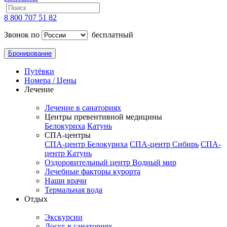
8 800 707 51 82
Звонок по
бесплатный
Бронирование
Путёвки
Номера / Цены
Лечение
Лечение в санаториях
Центры превентивной медицины
Белокуриха
Катунь
СПА-центры
СПА-центр Белокуриха
СПА-центр Сибирь
СПА-
центр Катунь
Оздоровительный центр Водный мир
Лечебные факторы курорта
Наши врачи
Термальная вода
Отдых
Экскурсии
Досуг в санаториях