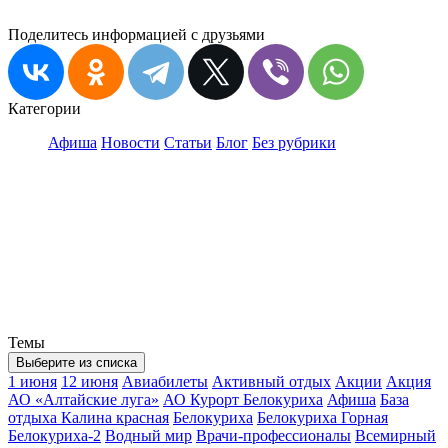
Поделитесь информацией с друзьями
Категории
Афиша
Новости
Статьи
Блог
Без рубрики
Темы
Выберите из списка
1 июня
12 июня
Авиабилеты
Активный отдых
Акции
Акция
АО «Алтайские луга»
АО Курорт Белокуриха
Афиша
База
отдыха Калина красная
Белокуриха
Белокуриха Горная
Белокуриха-2
Водный мир
Врачи-профессионалы
Всемирный