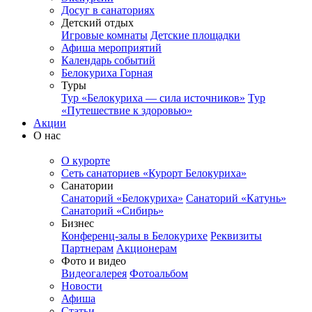
Досуг в санаториях
Детский отдых
Игровые комнаты
Детские площадки
Афиша мероприятий
Календарь событий
Белокуриха Горная
Туры
Тур «Белокуриха — сила источников»
Тур
«Путешествие к здоровью»
Акции
О нас
О курорте
Сеть санаториев «Курорт Белокуриха»
Санатории
Санаторий «Белокуриха»
Санаторий «Катунь»
Санаторий «Сибирь»
Бизнес
Конференц-залы в Белокурихе
Реквизиты
Партнерам
Акционерам
Фото и видео
Видеогалерея
Фотоальбом
Новости
Афиша
Статьи