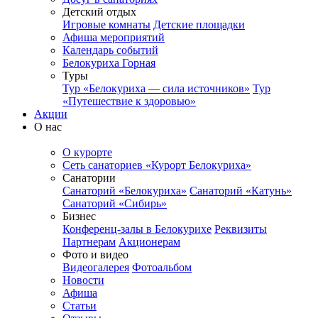
Детский отдых
Игровые комнаты
Детские площадки
Афиша мероприятий
Календарь событий
Белокуриха Горная
Туры
Тур «Белокуриха — сила источников»
Тур
«Путешествие к здоровью»
Акции
О нас
О курорте
Сеть санаториев «Курорт Белокуриха»
Санатории
Санаторий «Белокуриха»
Санаторий «Катунь»
Санаторий «Сибирь»
Бизнес
Конференц-залы в Белокурихе
Реквизиты
Партнерам
Акционерам
Фото и видео
Видеогалерея
Фотоальбом
Новости
Афиша
Статьи