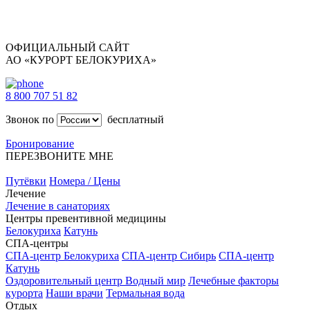
ОФИЦИАЛЬНЫЙ САЙТ
АО «КУРОРТ БЕЛОКУРИХА»
8 800 707 51 82
Звонок по
бесплатный
Бронирование
ПЕРЕЗВОНИТЕ МНЕ
Путёвки
Номера / Цены
Лечение
Лечение в санаториях
Центры превентивной медицины
Белокуриха
Катунь
СПА-центры
СПА-центр Белокуриха
СПА-центр Сибирь
СПА-центр
Катунь
Оздоровительный центр Водный мир
Лечебные факторы
курорта
Наши врачи
Термальная вода
Отдых