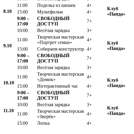
11:00
Поделка из шишек
4+
Клуб
8.10
15:00
Мультфильм
4+
«Панда»
9:00 –
СВОБОДНЫЙ
7+
17:00
ДОСТУП
10:00
Весёлая зарядка
3+
Творческая мастерская
11:00
4+
«Портрет семьи»
Клуб
9.10
«Панда»
15:00
Собираем конструктор
4+
9:00 –
СВОБОДНЫЙ
7+
17:00
ДОСТУП
10:00
Весёлая зарядка
3+
Творческая мастерская
11:00
4+
«Домик»
Клуб
10.10
«Панда»
15:00
Интерактивный час
4+
9:00 –
СВОБОДНЫЙ
7+
17:00
ДОСТУП
10:00
Весёлая зарядка
3+
Клуб
11.10
Творческая мастерская
«Панда»
11:00
4+
«Зверёк»
15:00
Лепка
4+