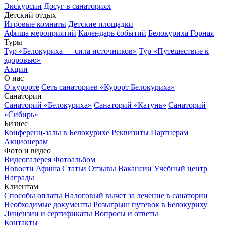
Экскурсии
Досуг в санаториях
Детский отдых
Игровые комнаты
Детские площадки
Афиша мероприятий
Календарь событий
Белокуриха Горная
Туры
Тур «Белокуриха — сила источников»
Тур «Путешествие к
здоровью»
Акции
О нас
О курорте
Сеть санаториев «Курорт Белокуриха»
Санатории
Санаторий «Белокуриха»
Санаторий «Катунь»
Санаторий
«Сибирь»
Бизнес
Конференц-залы в Белокурихе
Реквизиты
Партнерам
Акционерам
Фото и видео
Видеогалерея
Фотоальбом
Новости
Афиша
Статьи
Отзывы
Вакансии
Учебный центр
Награды
Клиентам
Способы оплаты
Налоговый вычет за лечение в санатории
Необходимые документы
Розыгрыш путевок в Белокуриху
Лицензии и сертификаты
Вопросы и ответы
Контакты