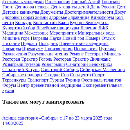
фестиваль молодежи
Гинекология
Горный Алтай
Гороскоп
Гости
Денисова пещера
День защиты детей
День России
Дети
Детские каникулы
Документы
Достопримечательности
Досуг
Здоровый образ жизни
Здоровье
Здравница
Кинофорум
Кол-
центр
Конкурс
Константин Ежов
Курорт Белокуриха
Курортный сбор
Лечебные процедуры
Лечение
ЛФК
Медицина
Межсезонье
Мероприятия
Минеральная вода
Мишина гора
Награды
Наука
Новый год
Номера
Отдых
Питание
Подкаст
Праздник
Превентивная медицина
Премиум
Премиум+
Производство
Психология
Путевки
Развлечения
Разумовские чтения
Ремонт
Ресторан Мишель
Ресторан Трактир Гоголь
Ресторан Трактир Дилижанс
Розыгрыш путевок
Розыгрыши
Санаторий Белокуриха
Санаторий Катунь
Санаторий Сибирь
Сибирская Масленица
Сибирское подворье
Скидки
Спа
Спа-центр
Спорт
Терренкуры
Транспорт
Туризм
Турнир
Фестиваль талантов
Форум
Центр превентивной медицины
Эксперементальная
кухня
Также вас могут заинтересовать
Афиша санатория «Сибирь» с 17 по 23 марта 2025 года
14/03/2025