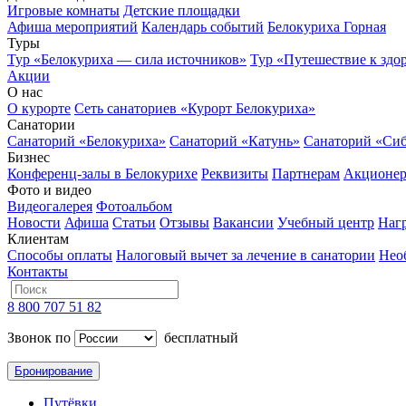
Игровые комнаты
Детские площадки
Афиша мероприятий
Календарь событий
Белокуриха Горная
Туры
Тур «Белокуриха — сила источников»
Тур «Путешествие к здо
Акции
О нас
О курорте
Сеть санаториев «Курорт Белокуриха»
Санатории
Санаторий «Белокуриха»
Санаторий «Катунь»
Санаторий «Си
Бизнес
Конференц-залы в Белокурихе
Реквизиты
Партнерам
Акционе
Фото и видео
Видеогалерея
Фотоальбом
Новости
Афиша
Статьи
Отзывы
Вакансии
Учебный центр
Наг
Клиентам
Способы оплаты
Налоговый вычет за лечение в санатории
Нео
Контакты
8 800 707 51 82
Звонок по
бесплатный
Бронирование
Путёвки