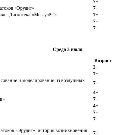
7+
атоков «Эрудит»
7+
в». Дискотека «Мегаулёт!»
7+
7+
7+
Среда
3 июля
Возраст
3+
7+
исование и моделирование из воздушных
7+
4+
ыв»
7+
4+
7+
7+
атоков «Эрудит»: история возникновения
7+