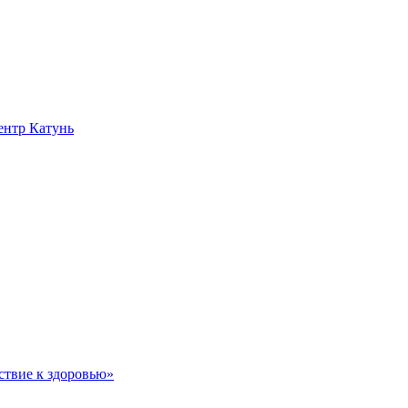
нтр Катунь
ствие к здоровью»