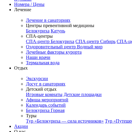
Номера / Цены
Лечение
Лечение в санаториях
Центры превентивной медицины
Белокуриха
Катунь
СПА-центры
СПА-центр Белокуриха
СПА-центр Сибирь
СПА-це
Оздоровительный центр Водный мир
Лечебные факторы курорта
Наши врачи
Термальная вода
Отдых
Экскурсии
Досуг в санаториях
Детский отдых
Игровые комнаты
Детские площадки
Афиша мероприятий
Календарь событий
Белокуриха Горная
Туры
Тур «Белокуриха — сила источников»
Тур «Путеше
Акции
О нас