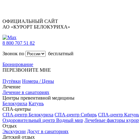
ОФИЦИАЛЬНЫЙ САЙТ
АО «КУРОРТ БЕЛОКУРИХА»
8 800 707 51 82
Звонок по
бесплатный
Бронирование
ПЕРЕЗВОНИТЕ МНЕ
Путёвки
Номера / Цены
Лечение
Лечение в санаториях
Центры превентивной медицины
Белокуриха
Катунь
СПА-центры
СПА-центр Белокуриха
СПА-центр Сибирь
СПА-центр Катун
Оздоровительный центр Водный мир
Лечебные факторы курор
Отдых
Экскурсии
Досуг в санаториях
Детский отдых