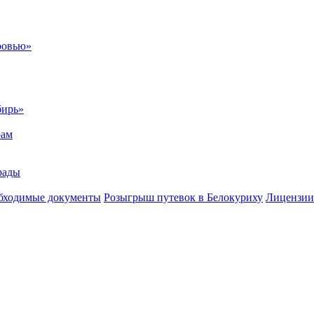
ровью»
бирь»
рам
рады
бходимые документы
Розыгрыш путевок в Белокуриху
Лицензии