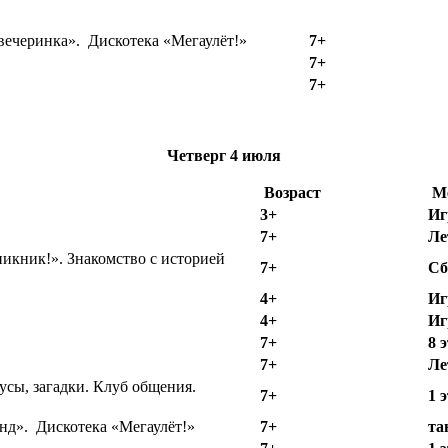
вечеринка». Дискотека «Мегаулёт!»
7+
7+
7+
Четверг
4 июля
Возраст
М
3+
Иг
7+
Ле
икник!». Знакомство с историей
7+
Сб
4+
Иг
4+
Иг
7+
8 
7+
Ле
усы, загадки. Клуб общения.
7+
1 
нд». Дискотека «Мегаулёт!»
7+
та