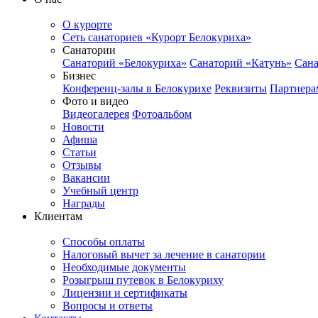
О курорте
Сеть санаториев «Курорт Белокуриха»
Санатории
Санаторий «Белокуриха»
Санаторий «Катунь»
Сана
Бизнес
Конференц-залы в Белокурихе
Реквизиты
Партнера
Фото и видео
Видеогалерея
Фотоальбом
Новости
Афиша
Статьи
Отзывы
Вакансии
Учебный центр
Награды
Клиентам
Способы оплаты
Налоговый вычет за лечение в санатории
Необходимые документы
Розыгрыш путевок в Белокуриху
Лицензии и сертификаты
Вопросы и ответы