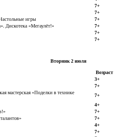
7+
7+
 Настольные игры
7+
». Дискотека «Мегаулёт!»
7+
7+
7+
Вторник
2 июля
Возраст
3+
7+
ская мастерская «Поделки в технике
7+
4+
в!»
7+
 талантов»
7+
4+
7+