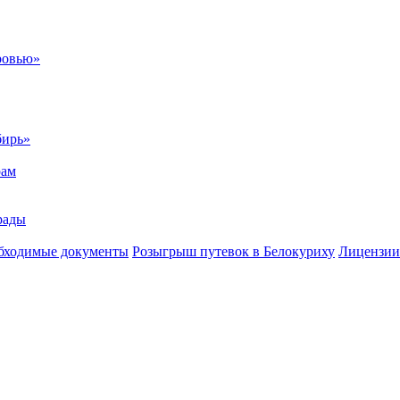
ровью»
бирь»
рам
рады
бходимые документы
Розыгрыш путевок в Белокуриху
Лицензии