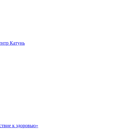
нтр Катунь
ствие к здоровью»