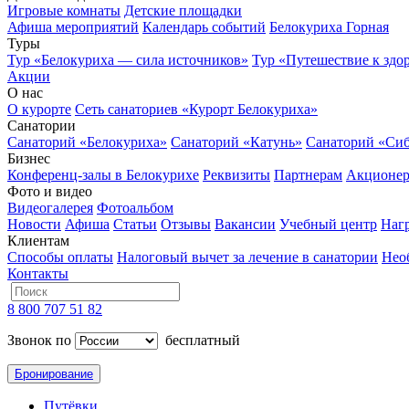
Игровые комнаты
Детские площадки
Афиша мероприятий
Календарь событий
Белокуриха Горная
Туры
Тур «Белокуриха — сила источников»
Тур «Путешествие к здо
Акции
О нас
О курорте
Сеть санаториев «Курорт Белокуриха»
Санатории
Санаторий «Белокуриха»
Санаторий «Катунь»
Санаторий «Си
Бизнес
Конференц-залы в Белокурихе
Реквизиты
Партнерам
Акционе
Фото и видео
Видеогалерея
Фотоальбом
Новости
Афиша
Статьи
Отзывы
Вакансии
Учебный центр
Наг
Клиентам
Способы оплаты
Налоговый вычет за лечение в санатории
Нео
Контакты
8 800 707 51 82
Звонок по
бесплатный
Бронирование
Путёвки