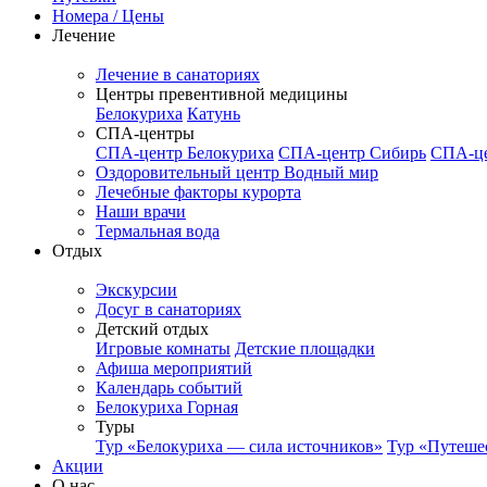
Номера / Цены
Лечение
Лечение в санаториях
Центры превентивной медицины
Белокуриха
Катунь
СПА-центры
СПА-центр Белокуриха
СПА-центр Сибирь
СПА-це
Оздоровительный центр Водный мир
Лечебные факторы курорта
Наши врачи
Термальная вода
Отдых
Экскурсии
Досуг в санаториях
Детский отдых
Игровые комнаты
Детские площадки
Афиша мероприятий
Календарь событий
Белокуриха Горная
Туры
Тур «Белокуриха — сила источников»
Тур «Путеше
Акции
О нас