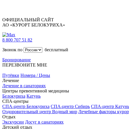
ОФИЦИАЛЬНЫЙ САЙТ
АО «КУРОРТ БЕЛОКУРИХА»
8 800 707 51 82
Звонок по
бесплатный
Бронирование
ПЕРЕЗВОНИТЕ МНЕ
Путёвки
Номера / Цены
Лечение
Лечение в санаториях
Центры превентивной медицины
Белокуриха
Катунь
СПА-центры
СПА-центр Белокуриха
СПА-центр Сибирь
СПА-центр Катун
Оздоровительный центр Водный мир
Лечебные факторы курор
Отдых
Экскурсии
Досуг в санаториях
Детский отдых