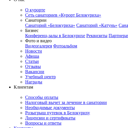
О курорте
Сеть санаториев «Курорт Белокуриха»
Санатории
Санаторий «Белокуриха»
Санаторий «Катунь»
Сана
Бизнес
Конференц-залы в Белокурихе
Реквизиты
Партнера
Фото и видео
Видеогалерея
Фотоальбом
Новости
Афиша
Статьи
Отзывы
Вакансии
Учебный центр
Награды
Клиентам
Способы оплаты
Налоговый вычет за лечение в санатории
Необходимые документы
Розыгрыш путевок в Белокуриху
Лицензии и сертификаты
Вопросы и ответы