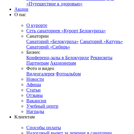
«Путешествие к здоровью»
Акции
О нас
О курорте
Сеть санаториев «Курорт Белокуриха»
Санатории
Санаторий «Белокуриха»
Санаторий «Катунь»
Санаторий «Сибирь»
Бизнес
Конференц-залы в Белокурихе
Реквизиты
Партнерам
Акционерам
Фото и видео
Видеогалерея
Фотоальбом
Новости
Афиша
Статьи
Отзывы
Вакансии
Учебный центр
Награды
Клиентам
Способы оплаты
Налоговый вычет за лечение в санатории