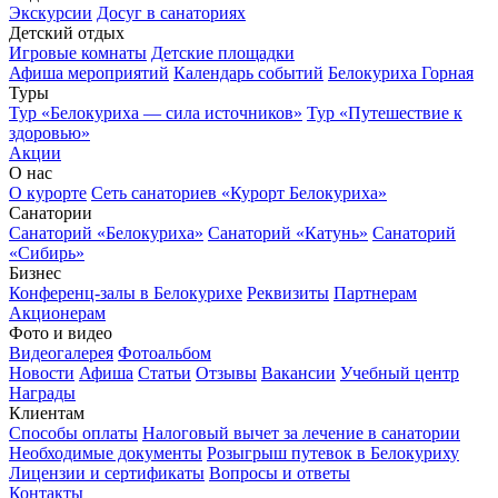
Экскурсии
Досуг в санаториях
Детский отдых
Игровые комнаты
Детские площадки
Афиша мероприятий
Календарь событий
Белокуриха Горная
Туры
Тур «Белокуриха — сила источников»
Тур «Путешествие к
здоровью»
Акции
О нас
О курорте
Сеть санаториев «Курорт Белокуриха»
Санатории
Санаторий «Белокуриха»
Санаторий «Катунь»
Санаторий
«Сибирь»
Бизнес
Конференц-залы в Белокурихе
Реквизиты
Партнерам
Акционерам
Фото и видео
Видеогалерея
Фотоальбом
Новости
Афиша
Статьи
Отзывы
Вакансии
Учебный центр
Награды
Клиентам
Способы оплаты
Налоговый вычет за лечение в санатории
Необходимые документы
Розыгрыш путевок в Белокуриху
Лицензии и сертификаты
Вопросы и ответы
Контакты