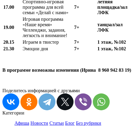
Спортивно-игровая
летняя
17.00
программа для всей
7+
площадка/зал
семьи «Делай с нами»
ЛФК
Игровая программа
«Наше время»
танцзал/зал
19.00
7+
Челленджи, задания,
ЛФК
легкость и внимание!
20.15
Играем в твистер
7+
1 этаж, №102
21.30
Эмоции дня
7+
1 этаж, №102
В программе возможны изменения (Ирина 8 960 942 83 19)
Поделитесь информацией с друзьями
Категории
Афиша
Новости
Статьи
Блог
Без рубрики