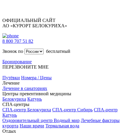
ОФИЦИАЛЬНЫЙ САЙТ
АО «КУРОРТ БЕЛОКУРИХА»
8 800 707 51 82
Звонок по
бесплатный
Бронирование
ПЕРЕЗВОНИТЕ МНЕ
Путёвки
Номера / Цены
Лечение
Лечение в санаториях
Центры превентивной медицины
Белокуриха
Катунь
СПА-центры
СПА-центр Белокуриха
СПА-центр Сибирь
СПА-центр
Катунь
Оздоровительный центр Водный мир
Лечебные факторы
курорта
Наши врачи
Термальная вода
Отдых