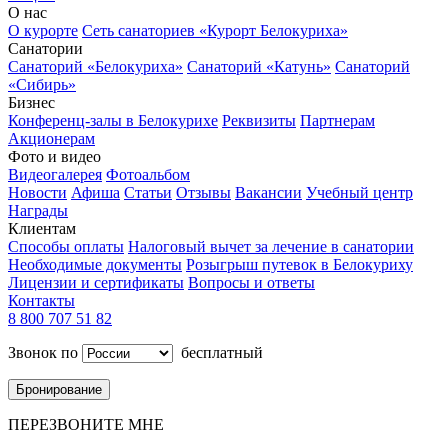
О нас
О курорте
Сеть санаториев «Курорт Белокуриха»
Санатории
Санаторий «Белокуриха»
Санаторий «Катунь»
Санаторий
«Сибирь»
Бизнес
Конференц-залы в Белокурихе
Реквизиты
Партнерам
Акционерам
Фото и видео
Видеогалерея
Фотоальбом
Новости
Афиша
Статьи
Отзывы
Вакансии
Учебный центр
Награды
Клиентам
Способы оплаты
Налоговый вычет за лечение в санатории
Необходимые документы
Розыгрыш путевок в Белокуриху
Лицензии и сертификаты
Вопросы и ответы
Контакты
8 800 707 51 82
Звонок по
бесплатный
Бронирование
ПЕРЕЗВОНИТЕ МНЕ