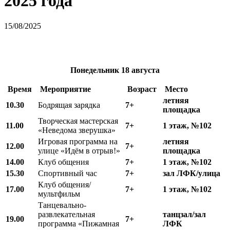
2025 года
15/08/2025
Понедельник
18 августа
Время
Мероприятие
Возраст
Место
летняя
10.
3
0
Бодрящая зарядка
7+
площадка
Творческая мастерская
11.00
7+
1 этаж, №102
«Неведома зверушка»
Игровая программа на
летняя
12.00
7+
улице «Идём в отрыв!»
площадка
14.00
Клуб общения
7+
1 этаж, №102
15.30
Спортивный час
7+
зал ЛФК/улица
Клуб общения/
17.00
7+
1 этаж, №102
мультфильм
Танцевально-
развлекательная
танцзал/зал
19.00
7+
программа «Пижамная
ЛФК