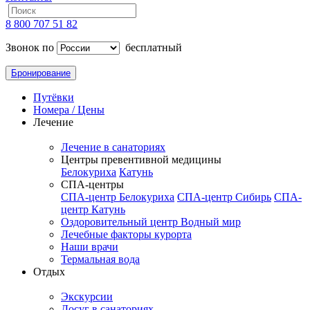
8 800 707 51 82
Звонок по
бесплатный
Бронирование
Путёвки
Номера / Цены
Лечение
Лечение в санаториях
Центры превентивной медицины
Белокуриха
Катунь
СПА-центры
СПА-центр Белокуриха
СПА-центр Сибирь
СПА-
центр Катунь
Оздоровительный центр Водный мир
Лечебные факторы курорта
Наши врачи
Термальная вода
Отдых
Экскурсии
Досуг в санаториях