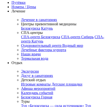
Путёвки
Номера / Цены
Лечение
Лечение в санаториях
Центры превентивной медицины
Белокуриха
Катунь
СПА-центры
СПА-центр Белокуриха
СПА-центр Сибирь
СПА-
центр Катунь
Оздоровительный центр Водный мир
Лечебные факторы курорта
Наши врачи
Термальная вода
Отдых
Экскурсии
Досуг в санаториях
Детский отдых
Игровые комнаты
Детские площадки
Афиша мероприятий
Календарь событий
Белокуриха Горная
Туры
Тур «Белокуриха — сила источников»
Тур