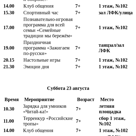
14.00
Клуб общения
7+
1 этаж, №102
15.30
Спортивный час
7+
зал ЛФК/улица
Познавательно-игровая
программа для всей
17.00
7+
1 этаж, №102
семьи «Семейные
традиции мы бережём»
Праздничная
танцзал/зал
19.00
программа «Зажигаем
7+
ЛФК
по-русски»
20.15
Настольные игры
7+
1 этаж, №102
21.30
Эмоции дня
7+
1 этаж, №102
Суббота
23 августа
Время
Мероприятие
Возраст
Место
Зарядка для умников
летняя
10.
3
0
7+
«Читай-ка!»
площадка
Терренкур «Российские
сбор 1 этаж,
11.00
7+
тропы»
№102
14.00
Клуб общения
7+
1 этаж, №102