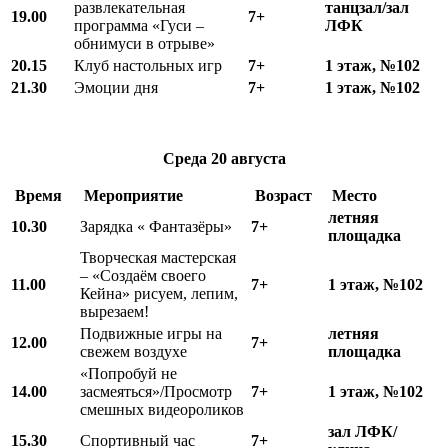
развлекательная
танцзал/зал
19.00
7+
программа «Гуси –
ЛФК
обнимуси в отрыве»
20.15
Клуб настольных игр
7+
1 этаж, №102
21.30
Эмоции дня
7+
1 этаж, №102
Среда
20 августа
Время
Мероприятие
Возраст
Место
летняя
10.
3
0
Зарядка « Фантазёры»
7+
площадка
Творческая мастерская
– «Создаём своего
11.00
7+
1 этаж, №102
Кейна» рисуем, лепим,
вырезаем!
Подвижные игры на
летняя
12.00
7+
свежем воздухе
площадка
«Попробуй не
1
4
.00
засмеяться»/Просмотр
7+
1 этаж, №102
смешных видеороликов
зал ЛФК/
15.30
Спортивный час
7+