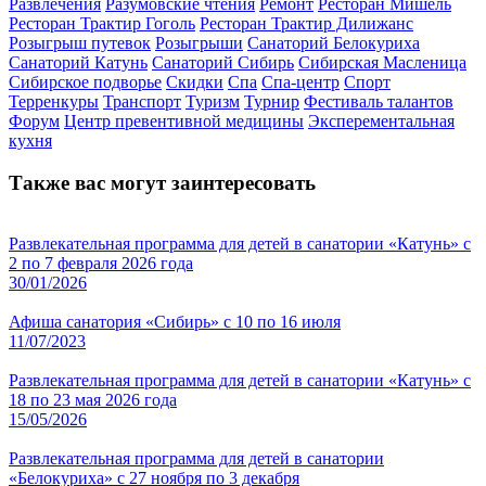
Развлечения
Разумовские чтения
Ремонт
Ресторан Мишель
Ресторан Трактир Гоголь
Ресторан Трактир Дилижанс
Розыгрыш путевок
Розыгрыши
Санаторий Белокуриха
Санаторий Катунь
Санаторий Сибирь
Сибирская Масленица
Сибирское подворье
Скидки
Спа
Спа-центр
Спорт
Терренкуры
Транспорт
Туризм
Турнир
Фестиваль талантов
Форум
Центр превентивной медицины
Эксперементальная
кухня
Также вас могут заинтересовать
Развлекательная программа для детей в санатории «Катунь» с
2 по 7 февраля 2026 года
30/01/2026
Афиша санатория «Сибирь» с 10 по 16 июля
11/07/2023
Развлекательная программа для детей в санатории «Катунь» с
18 по 23 мая 2026 года
15/05/2026
Развлекательная программа для детей в санатории
«Белокуриха» с 27 ноября по 3 декабря