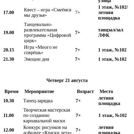
улица
1 этаж, №102/
Квест – игра «Смеёмся
17.00
7+
летняя
мы друзья»
площадка
Танцевально-
развлекательная
танцзал/зал
19.00
7+
программа «Цифровой
ЛФК
цирк»
Игра «Много не
20.15
7+
1 этаж, №102
соврёшь»
21.30
Эмоции дня
7+
1 этаж, №102
Четверг
21 августа
Время
Мероприятие
Возраст
Место
летняя
10.
3
0
Танец-зарядка
7+
площадка
Творческая мастерская
11.00
по созданию
7+
1 этаж, №102
карнавальной маски
Конкурс рисунков на
летняя
12.00
7+
асфальте «Краски лета»
площадка