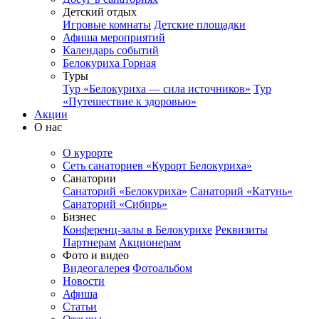
Детский отдых
Игровые комнаты
Детские площадки
Афиша мероприятий
Календарь событий
Белокуриха Горная
Туры
Тур «Белокуриха — сила источников»
Тур
«Путешествие к здоровью»
Акции
О нас
О курорте
Сеть санаториев «Курорт Белокуриха»
Санатории
Санаторий «Белокуриха»
Санаторий «Катунь»
Санаторий «Сибирь»
Бизнес
Конференц-залы в Белокурихе
Реквизиты
Партнерам
Акционерам
Фото и видео
Видеогалерея
Фотоальбом
Новости
Афиша
Статьи