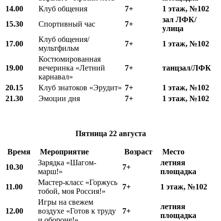
14.00
Клуб общения
7+
1 этаж, №102
зал ЛФК/
15.30
Спортивный час
7+
улица
Клуб общения/
17.00
7+
1 этаж, №102
мультфильм
Костюмированная
19.00
вечеринка «Летний
7+
танцзал/ЛФК
карнавал»
20.15
Клуб знатоков «Эрудит»
7+
1 этаж, №102
21.30
Эмоции дня
7+
1 этаж, №102
Пятница
22 августа
Время
Мероприятие
Возраст
Место
Зарядка «Шагом-
летняя
10.
3
0
7+
марш!»
площадка
Мастер-класс «Горжусь
11.00
7+
1 этаж, №102
тобой, моя Россия!»
Игры на свежем
летняя
12.00
воздухе «Готов к труду
7+
площадка
и обороне!»