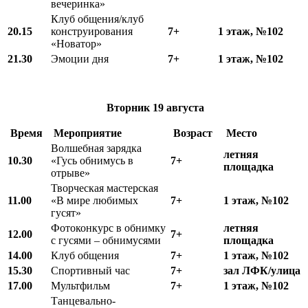
вечеринка»
Клуб общения/клуб
20.15
конструирования
7+
1 этаж, №102
«Новатор»
21.30
Эмоции дня
7+
1 этаж, №102
Вторник 19 августа
Время
Мероприятие
Возраст
Место
Волшебная зарядка
летняя
10.
3
0
«Гусь обнимусь в
7+
площадка
отрыве»
Творческая мастерская
11.00
«В мире любимых
7+
1 этаж, №102
гусят»
Фотоконкурс в обнимку
летняя
12.00
7+
с гусями – обнимусями
площадка
14.00
Клуб общения
7+
1 этаж, №102
15.30
Спортивный час
7+
зал ЛФК/улица
17.00
Мультфильм
7+
1 этаж, №102
Танцевально-