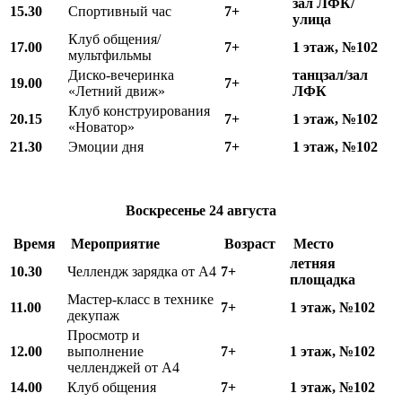
зал ЛФК/
15.30
Спортивный час
7+
улица
Клуб общения/
17.00
7+
1 этаж, №102
мультфильмы
Диско-вечеринка
танцзал/зал
19.00
7+
«Летний движ»
ЛФК
Клуб конструирования
20.15
7+
1 этаж, №102
«Новатор»
21.30
Эмоции дня
7+
1 этаж, №102
Воскресенье
24 августа
Время
Мероприятие
Возраст
Место
летняя
10.
3
0
Челлендж зарядка от А4
7+
площадка
Мастер-класс в технике
11.00
7+
1 этаж, №102
декупаж
Просмотр и
12.00
выполнение
7+
1 этаж, №102
челленджей от А4
14.00
Клуб общения
7+
1 этаж, №102