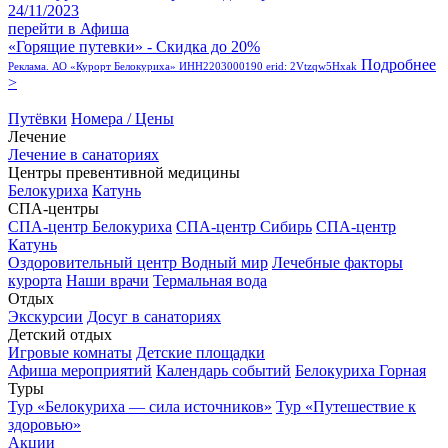
24/11/2023
перейти в Афиша
«Горящие путевки» - Скидка до 20%
Подробнее
Реклама. АО «Курорт Белокуриха» ИНН2203000190 erid: 2Vtzqw5Hxak
>
Путёвки
Номера / Цены
Лечение
Лечение в санаториях
Центры превентивной медицины
Белокуриха
Катунь
СПА-центры
СПА-центр Белокуриха
СПА-центр Сибирь
СПА-центр
Катунь
Оздоровительный центр Водный мир
Лечебные факторы
курорта
Наши врачи
Термальная вода
Отдых
Экскурсии
Досуг в санаториях
Детский отдых
Игровые комнаты
Детские площадки
Афиша мероприятий
Календарь событий
Белокуриха Горная
Туры
Тур «Белокуриха — сила источников»
Тур «Путешествие к
здоровью»
Акции