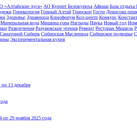
О «Алтайские луга»
АО Курорт Белокуриха
Афиша
База отдыха
одежи
Гинекология
Горный Алтай
Гороскоп
Гости
Денисова пещ
зни
Здоровье
Здравница
Кинофорум
Кол-центр
Конкурс
Констан
Минеральная вода
Мишина гора
Награды
Наука
Новый год
Ном
вки
Развлечения
Разумовские чтения
Ремонт
Ресторан Мишель
Р
Санаторий Сибирь
Сибирская Масленица
Сибирское подворье
С
цины
Эксперементальная кухня
 по 13 декабря
года
4 по 29 ноября 2025 года