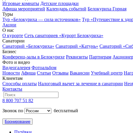
Игровые комнаты
Детские площадки
Афиша мероприятий
Календарь событий
Белокуриха Горная
Туры
Тур «Белокуриха — сила источников»
Тур «Путешествие к здо
Акции
О нас
О курорте
Сеть санаториев «Курорт Белокуриха»
Санатории
Санаторий «Белокуриха»
Санаторий «Катунь»
Санаторий «Си
Бизнес
Конференц-залы в Белокурихе
Реквизиты
Партнерам
Акционе
Фото и видео
Видеогалерея
Фотоальбом
Новости
Афиша
Статьи
Отзывы
Вакансии
Учебный центр
Наг
Клиентам
Способы оплаты
Налоговый вычет за лечение в санатории
Нео
Контакты
8 800 707 51 82
Звонок по
бесплатный
Бронирование
Путёвки