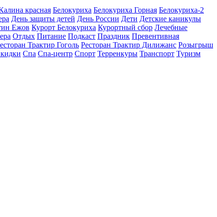
 Калина красная
Белокуриха
Белокуриха Горная
Белокуриха-2
ера
День защиты детей
День России
Дети
Детские каникулы
тин Ежов
Курорт Белокуриха
Курортный сбор
Лечебные
ера
Отдых
Питание
Подкаст
Праздник
Превентивная
есторан Трактир Гоголь
Ресторан Трактир Дилижанс
Розыгрыш
кидки
Спа
Спа-центр
Спорт
Терренкуры
Транспорт
Туризм