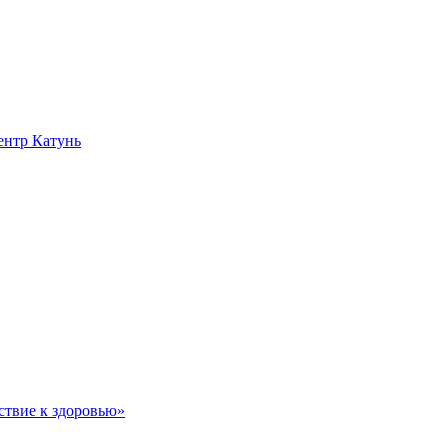
нтр Катунь
ствие к здоровью»