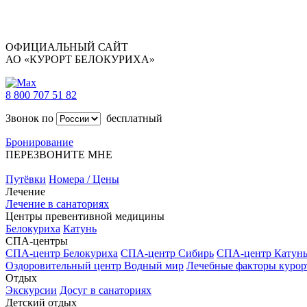
ОФИЦИАЛЬНЫЙ САЙТ
АО «КУРОРТ БЕЛОКУРИХА»
8 800 707 51 82
Звонок по
бесплатный
Бронирование
ПЕРЕЗВОНИТЕ МНЕ
Путёвки
Номера / Цены
Лечение
Лечение в санаториях
Центры превентивной медицины
Белокуриха
Катунь
СПА-центры
СПА-центр Белокуриха
СПА-центр Сибирь
СПА-центр Катун
Оздоровительный центр Водный мир
Лечебные факторы курор
Отдых
Экскурсии
Досуг в санаториях
Детский отдых