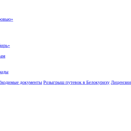
ровью»
бирь»
рам
рады
бходимые документы
Розыгрыш путевок в Белокуриху
Лицензии