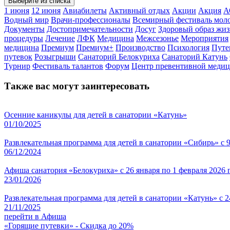
Выберите из списка
1 июня
12 июня
Авиабилеты
Активный отдых
Акции
Акция
А
Водный мир
Врачи-профессионалы
Всемирный фестиваль мол
Документы
Достопримечательности
Досуг
Здоровый образ жи
процедуры
Лечение
ЛФК
Медицина
Межсезонье
Мероприятия
медицина
Премиум
Премиум+
Производство
Психология
Путе
путевок
Розыгрыши
Санаторий Белокуриха
Санаторий Катунь
Турнир
Фестиваль талантов
Форум
Центр превентивной меди
Также вас могут заинтересовать
Осенние каникулы для детей в санатории «Катунь»
01/10/2025
Развлекательная программа для детей в санатории «Сибирь» с 9
06/12/2024
Афиша санатория «Белокуриха» с 26 января по 1 февраля 2026 
23/01/2026
Развлекательная программа для детей в санатории «Катунь» с 2
21/11/2025
перейти в Афиша
«Горящие путевки» - Скидка до 20%