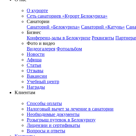
О курорте
Сеть санаториев «Курорт Белокуриха»
Санатории
Санаторий «Белокуриха»
Санаторий «Катунь»
Сана
Бизнес
Конференц-залы в Белокурихе
Реквизиты
Партнера
Фото и видео
Видеогалерея
Фотоальбом
Новости
Афиша
Статьи
Отзывы
Вакансии
Учебный центр
Награды
Клиентам
Способы оплаты
Налоговый вычет за лечение в санатории
Необходимые документы
Розыгрыш путевок в Белокуриху
Лицензии и сертификаты
Вопросы и ответы