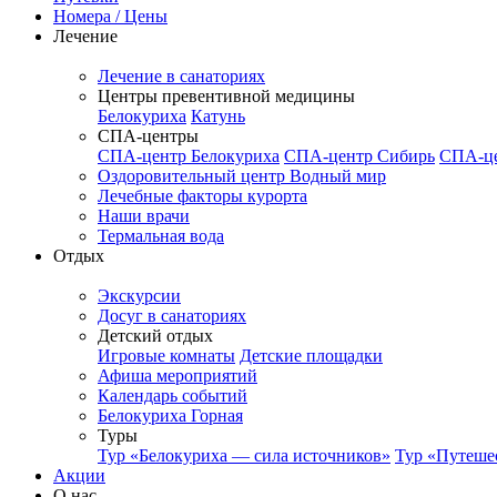
Номера / Цены
Лечение
Лечение в санаториях
Центры превентивной медицины
Белокуриха
Катунь
СПА-центры
СПА-центр Белокуриха
СПА-центр Сибирь
СПА-це
Оздоровительный центр Водный мир
Лечебные факторы курорта
Наши врачи
Термальная вода
Отдых
Экскурсии
Досуг в санаториях
Детский отдых
Игровые комнаты
Детские площадки
Афиша мероприятий
Календарь событий
Белокуриха Горная
Туры
Тур «Белокуриха — сила источников»
Тур «Путеше
Акции
О нас