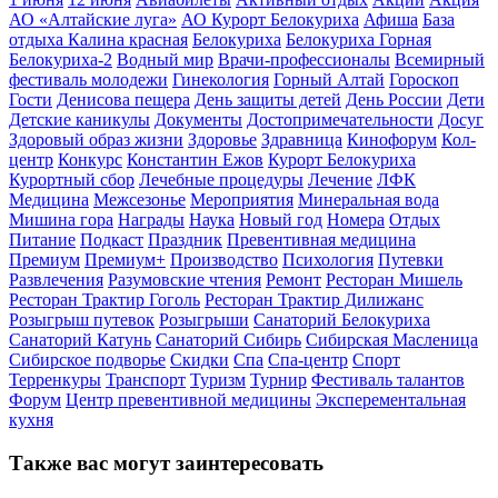
АО «Алтайские луга»
АО Курорт Белокуриха
Афиша
База
отдыха Калина красная
Белокуриха
Белокуриха Горная
Белокуриха-2
Водный мир
Врачи-профессионалы
Всемирный
фестиваль молодежи
Гинекология
Горный Алтай
Гороскоп
Гости
Денисова пещера
День защиты детей
День России
Дети
Детские каникулы
Документы
Достопримечательности
Досуг
Здоровый образ жизни
Здоровье
Здравница
Кинофорум
Кол-
центр
Конкурс
Константин Ежов
Курорт Белокуриха
Курортный сбор
Лечебные процедуры
Лечение
ЛФК
Медицина
Межсезонье
Мероприятия
Минеральная вода
Мишина гора
Награды
Наука
Новый год
Номера
Отдых
Питание
Подкаст
Праздник
Превентивная медицина
Премиум
Премиум+
Производство
Психология
Путевки
Развлечения
Разумовские чтения
Ремонт
Ресторан Мишель
Ресторан Трактир Гоголь
Ресторан Трактир Дилижанс
Розыгрыш путевок
Розыгрыши
Санаторий Белокуриха
Санаторий Катунь
Санаторий Сибирь
Сибирская Масленица
Сибирское подворье
Скидки
Спа
Спа-центр
Спорт
Терренкуры
Транспорт
Туризм
Турнир
Фестиваль талантов
Форум
Центр превентивной медицины
Эксперементальная
кухня
Также вас могут заинтересовать