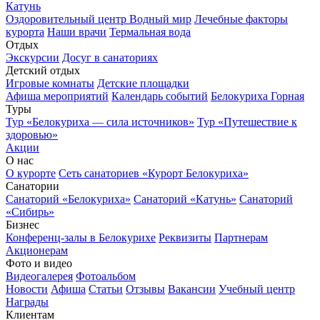
Катунь
Оздоровительный центр Водный мир
Лечебные факторы
курорта
Наши врачи
Термальная вода
Отдых
Экскурсии
Досуг в санаториях
Детский отдых
Игровые комнаты
Детские площадки
Афиша мероприятий
Календарь событий
Белокуриха Горная
Туры
Тур «Белокуриха — сила источников»
Тур «Путешествие к
здоровью»
Акции
О нас
О курорте
Сеть санаториев «Курорт Белокуриха»
Санатории
Санаторий «Белокуриха»
Санаторий «Катунь»
Санаторий
«Сибирь»
Бизнес
Конференц-залы в Белокурихе
Реквизиты
Партнерам
Акционерам
Фото и видео
Видеогалерея
Фотоальбом
Новости
Афиша
Статьи
Отзывы
Вакансии
Учебный центр
Награды
Клиентам