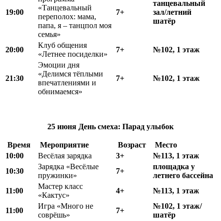
танцевальный
«Танцевальный
19:00
7+
зал/летний
переполох: мама,
шатёр
папа, я – танцпол моя
семья»
Клуб общения
20:00
7+
№102, 1 этаж
«Летнее посиделки»
Эмоции дня
«Делимся тёплыми
21:30
7+
№102, 1 этаж
впечатлениями и
обнимаемся»
25 июня
День смеха:
Парад улыбок
Время
Мероприятие
Возраст
Место
10:00
Весёлая зарядка
3+
№113, 1 этаж
Зарядка «Весёлые
площадка у
10:30
7+
пружинки»
летнего бассейна
Мастер класс
11:00
4+
№113, 1 этаж
«Кактус»
Игра «Много не
№102, 1 этаж/
11:00
7+
соврёшь»
шатёр