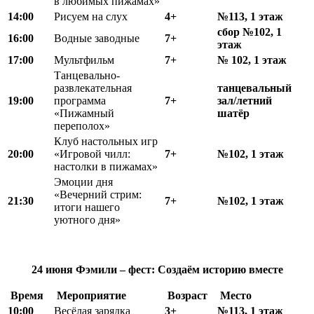
в любимых пижамах»
14:00
Рисуем на слух
4+
№113, 1 этаж
сбор №102, 1
16:00
Водные заводные
7+
этаж
17:00
Мультфильм
7+
№ 102, 1 этаж
Танцевально-
развлекательная
танцевальный
19:00
программа
7+
зал/летний
«Пижамный
шатёр
переполох»
Клуб настольных игр
20:00
«Игровой чилл:
7+
№102, 1 этаж
настолки в пижамах»
Эмоции дня
«Вечерний стрим:
21:30
7+
№102, 1 этаж
итоги нашего
уютного дня»
24 июня
Фэмили – фест:
Создаём историю вместе
Время
Мероприятие
Возраст
Место
10:00
Весёлая зарядка
3+
№113, 1 этаж