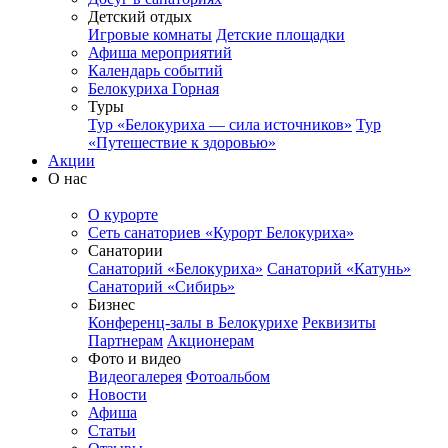
Детский отдых
Игровые комнаты
Детские площадки
Афиша мероприятий
Календарь событий
Белокуриха Горная
Туры
Тур «Белокуриха — сила источников»
Тур
«Путешествие к здоровью»
Акции
О нас
О курорте
Сеть санаториев «Курорт Белокуриха»
Санатории
Санаторий «Белокуриха»
Санаторий «Катунь»
Санаторий «Сибирь»
Бизнес
Конференц-залы в Белокурихе
Реквизиты
Партнерам
Акционерам
Фото и видео
Видеогалерея
Фотоальбом
Новости
Афиша
Статьи