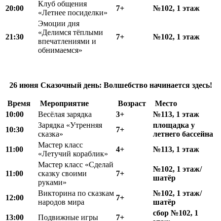
Клуб общения
20:00
7+
№102, 1 этаж
«Летнее посиделки»
Эмоции дня
«Делимся тёплыми
21:30
7+
№102, 1 этаж
впечатлениями и
обнимаемся»
26 июня
Сказочный день:
Волшебство начинается
здесь!
Время
Мероприятие
Возраст
Место
10:00
Весёлая зарядка
3+
№113, 1 этаж
Зарядка «Утренняя
площадка у
10:30
7+
сказка»
летнего бассейна
Мастер класс
11:00
4+
№113, 1 этаж
«Летучий кораблик»
Мастер класс «Сделай
№102, 1 этаж/
11:00
сказку своими
7+
шатёр
руками»
Викторина по сказкам
№102, 1 этаж/
12:00
7+
народов мира
шатёр
сбор №102, 1
13:00
Подвижные игры
7+