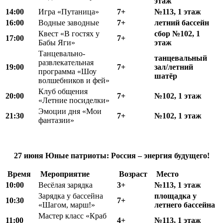
этаж
14:00
Игра «Путаница»
7+
№113, 1 этаж
16:00
Водные заводные
7+
летний бассейн
Квест «В гостях у
сбор №102, 1
17:00
7+
Бабы Яги»
этаж
Танцевально-
танцевальный
развлекательная
19:00
7+
зал/летний
программа «Шоу
шатёр
волшебников и фей»
Клуб общения
20:00
7+
№102, 1 этаж
«Летние посиделки»
Эмоции дня «Мои
21:30
7+
№102, 1 этаж
фантазии»
27 июня
Юные патриоты: Россия – энергия будущего!
Время
Мероприятие
Возраст
Место
10:00
Весёлая зарядка
3+
№113, 1 этаж
Зарядка у бассейна
площадка у
10:30
7+
«Шагом, марш!»
летнего бассейна
Мастер класс «Краб
11:00
4+
№113, 1 этаж