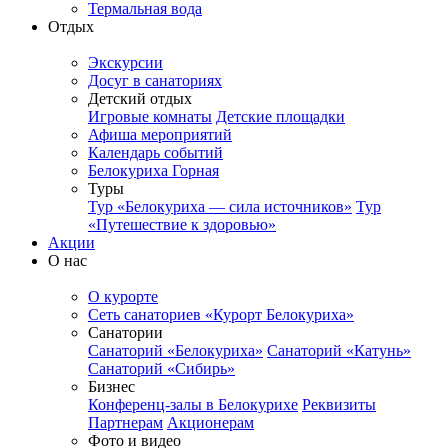
Термальная вода
Отдых
Экскурсии
Досуг в санаториях
Детский отдых
Игровые комнаты
Детские площадки
Афиша мероприятий
Календарь событий
Белокуриха Горная
Туры
Тур «Белокуриха — сила источников»
Тур
«Путешествие к здоровью»
Акции
О нас
О курорте
Сеть санаториев «Курорт Белокуриха»
Санатории
Санаторий «Белокуриха»
Санаторий «Катунь»
Санаторий «Сибирь»
Бизнес
Конференц-залы в Белокурихе
Реквизиты
Партнерам
Акционерам
Фото и видео