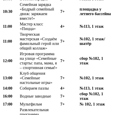
Семейная зарядка
«Бодрый семейный
площадка у
10:30
7+
движ: заряжаем
летнего бассейна
вместе!»
Мастер класс
11:00
4+
№113, 1 этаж
«Пицца»
Творческая
мастерская «Создаём
№102, 1 этаж/
11:00
7+
фамильный герой или
шатёр
общий коллаж»
Игровая программа
на улице «Семейные
сбор №102, 1
12:00
7+
старты: папа, мама, я
этаж
– спортивная семья!»
Клуб общения
13:00
«Семейные
7+
№102, 1 этаж
настольные игры»
14:00
Собираем пазлы
4+
№113, 1 этаж
сбор №102, 1
16:00
Водные заводные
7+
этаж
17:00
Мультфильм
7+
№ 102, 1 этаж
Развлекательная
программа