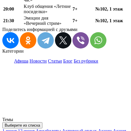
Клуб общения «Летние
20:00
7+
№102, 1 этаж
посиделки»
Эмоции дня
21:30
7+
№102, 1 этаж
«Вечерний стрим»
Поделитесь информацией с друзьями
Категории
Афиша
Новости
Статьи
Блог
Без рубрики
Темы
Выберите из списка
1 июня
12 июня
Авиабилеты
Активный отдых
Акции
Акция