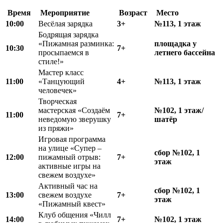
Время
Мероприятие
Возраст
Место
10:00
Весёлая зарядка
3+
№113, 1 этаж
Бодрящая зарядка
«Пижамная разминка:
площадка у
10:30
7+
просыпаемся в
летнего бассейна
стиле!»
Мастер класс
11:00
«Танцующий
4+
№113, 1 этаж
человечек»
Творческая
мастерская «Создаём
№102, 1 этаж/
11:00
7+
неведомую зверушку
шатёр
из пряжи»
Игровая программа
на улице «Супер –
сбор №102, 1
12:00
пижамный отрыв:
7+
этаж
активные игры на
свежем воздухе»
Активный час на
сбор №102, 1
13:00
свежем воздухе
7+
этаж
«Пижамный квест»
Клуб общения «Чилл
14:00
7+
№102, 1 этаж