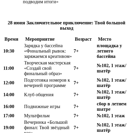
подводим итоги»
28 июня
Заключительное приключение:
Твой большой
выход
Время
Мероприятие
Возраст
Место
Зарядка у бассейна
площадка у
10:30
«Финальный рывок:
7+
летнего
заряжаемся креативом»
бассейна
Творческая мастерская
№102, 1 этаж/
11:00
«Создай свой
7+
шатёр
финальный образ»
Подготовка номеров к
№102, 1 этаж/
12:00
7+
вечерней программе
шатёр
№102, 1 этаж/
14:00
Клуб общения
7+
шатёр
сбор в летнем
16:00
Подвижные игры
7+
шатре
17:00
Мультфильм
7+
№102, 1 этаж
Вечеринка «Большой
№102, 1 этаж/
19:00
финал: Твой звёздный
7+
шатёр
час»