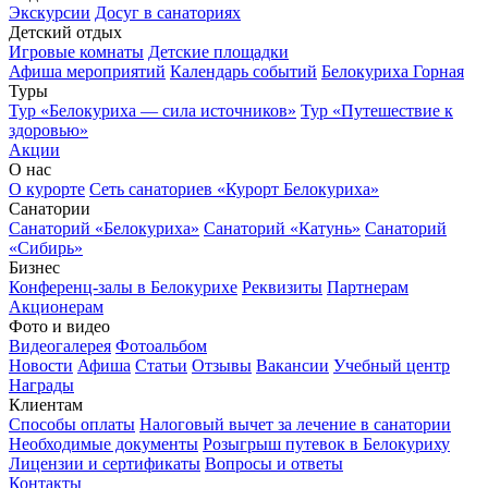
Экскурсии
Досуг в санаториях
Детский отдых
Игровые комнаты
Детские площадки
Афиша мероприятий
Календарь событий
Белокуриха Горная
Туры
Тур «Белокуриха — сила источников»
Тур «Путешествие к
здоровью»
Акции
О нас
О курорте
Сеть санаториев «Курорт Белокуриха»
Санатории
Санаторий «Белокуриха»
Санаторий «Катунь»
Санаторий
«Сибирь»
Бизнес
Конференц-залы в Белокурихе
Реквизиты
Партнерам
Акционерам
Фото и видео
Видеогалерея
Фотоальбом
Новости
Афиша
Статьи
Отзывы
Вакансии
Учебный центр
Награды
Клиентам
Способы оплаты
Налоговый вычет за лечение в санатории
Необходимые документы
Розыгрыш путевок в Белокуриху
Лицензии и сертификаты
Вопросы и ответы
Контакты