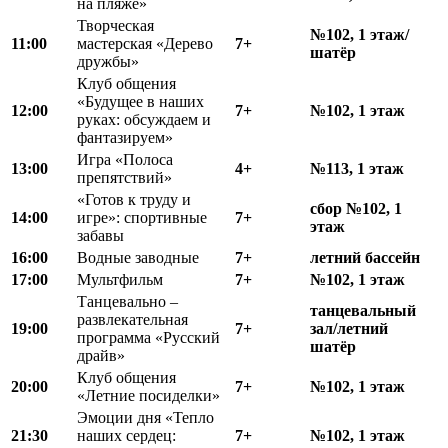
на пляже»
Творческая
№102, 1 этаж/
11:00
мастерская «Дерево
7+
шатёр
дружбы»
Клуб общения
«Будущее в наших
12:00
7+
№102, 1 этаж
руках: обсуждаем и
фантазируем»
Игра «Полоса
13:00
4+
№113, 1 этаж
препятствий»
«Готов к труду и
сбор №102, 1
14:00
игре»: спортивные
7+
этаж
забавы
16:00
Водные заводные
7+
летний бассейн
17:00
Мультфильм
7+
№102, 1 этаж
Танцевально –
танцевальный
развлекательная
19:00
7+
зал/летний
программа «Русский
шатёр
драйв»
Клуб общения
20:00
7+
№102, 1 этаж
«Летние посиделки»
Эмоции дня «Тепло
21:30
наших сердец:
7+
№102, 1 этаж