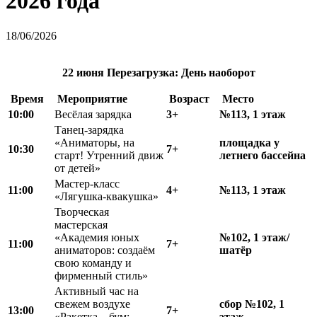
2026 года
18/06/2026
22 июня
Перезагрузка:
День наоборот
Время
М
ероприятие
Возраст
Место
10:00
Весёлая зарядка
3+
№113, 1 этаж
Танец-зарядка
«Аниматоры, на
площадка у
10:30
7+
старт! Утренний движ
летнего бассейна
от детей»
Мастер-класс
11:00
4+
№113, 1 этаж
«Лягушка-квакушка»
Творческая
мастерская
«Академия юных
№102, 1 этаж/
11:00
7+
аниматоров: создаём
шатёр
свою команду и
фирменный стиль»
Активный час на
свежем воздухе
сбор №102, 1
13:00
7+
«Ракетка – бум:
этаж