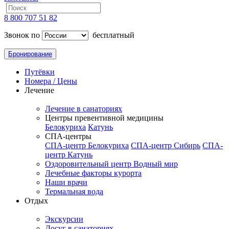
8 800 707 51 82
Звонок по
бесплатный
Бронирование
Путёвки
Номера / Цены
Лечение
Лечение в санаториях
Центры превентивной медицины
Белокуриха
Катунь
СПА-центры
СПА-центр Белокуриха
СПА-центр Сибирь
СПА-
центр Катунь
Оздоровительный центр Водный мир
Лечебные факторы курорта
Наши врачи
Термальная вода
Отдых
Экскурсии
Досуг в санаториях