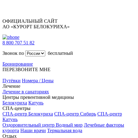
ОФИЦИАЛЬНЫЙ САЙТ
АО «КУРОРТ БЕЛОКУРИХА»
8 800 707 51 82
Звонок по
бесплатный
Бронирование
ПЕРЕЗВОНИТЕ МНЕ
Путёвки
Номера / Цены
Лечение
Лечение в санаториях
Центры превентивной медицины
Белокуриха
Катунь
СПА-центры
СПА-центр Белокуриха
СПА-центр Сибирь
СПА-центр
Катунь
Оздоровительный центр Водный мир
Лечебные факторы
курорта
Наши врачи
Термальная вода
Отдых