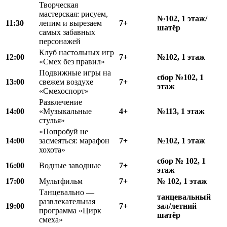
Творческая
мастерская: рисуем,
№102, 1 этаж/
11:30
лепим и вырезаем
7+
шатёр
самых забавных
персонажей
Клуб настольных игр
12:00
7+
№102, 1 этаж
«Смех без правил»
Подвижные игры на
сбор №102, 1
13:00
свежем воздухе
7+
этаж
«Смехоспорт»
Развлечение
14:00
«Музыкальные
4+
№113, 1 этаж
стулья»
«Попробуй не
14:00
засмеяться: марафон
7+
№102, 1 этаж
хохота»
сбор № 102, 1
16:00
Водные заводные
7+
этаж
17:00
Мультфильм
7+
№ 102, 1 этаж
Танцевально —
танцевальный
развлекательная
19:00
7+
зал/летний
программа «Цирк
шатёр
смеха»