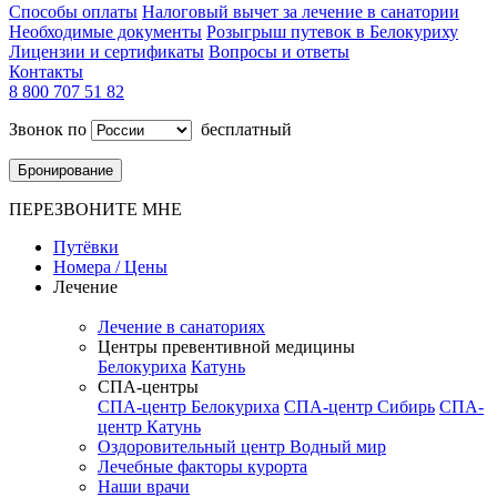
Способы оплаты
Налоговый вычет за лечение в санатории
Необходимые документы
Розыгрыш путевок в Белокуриху
Лицензии и сертификаты
Вопросы и ответы
Контакты
8 800 707 51 82
Звонок по
бесплатный
Бронирование
ПЕРЕЗВОНИТЕ МНЕ
Путёвки
Номера / Цены
Лечение
Лечение в санаториях
Центры превентивной медицины
Белокуриха
Катунь
СПА-центры
СПА-центр Белокуриха
СПА-центр Сибирь
СПА-
центр Катунь
Оздоровительный центр Водный мир
Лечебные факторы курорта
Наши врачи