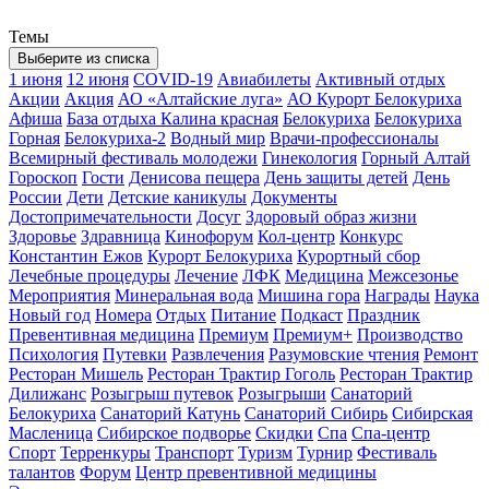
Темы
Выберите из списка
1 июня
12 июня
COVID-19
Авиабилеты
Активный отдых
Акции
Акция
АО «Алтайские луга»
АО Курорт Белокуриха
Афиша
База отдыха Калина красная
Белокуриха
Белокуриха
Горная
Белокуриха-2
Водный мир
Врачи-профессионалы
Всемирный фестиваль молодежи
Гинекология
Горный Алтай
Гороскоп
Гости
Денисова пещера
День защиты детей
День
России
Дети
Детские каникулы
Документы
Достопримечательности
Досуг
Здоровый образ жизни
Здоровье
Здравница
Кинофорум
Кол-центр
Конкурс
Константин Ежов
Курорт Белокуриха
Курортный сбор
Лечебные процедуры
Лечение
ЛФК
Медицина
Межсезонье
Мероприятия
Минеральная вода
Мишина гора
Награды
Наука
Новый год
Номера
Отдых
Питание
Подкаст
Праздник
Превентивная медицина
Премиум
Премиум+
Производство
Психология
Путевки
Развлечения
Разумовские чтения
Ремонт
Ресторан Мишель
Ресторан Трактир Гоголь
Ресторан Трактир
Дилижанс
Розыгрыш путевок
Розыгрыши
Санаторий
Белокуриха
Санаторий Катунь
Санаторий Сибирь
Сибирская
Масленица
Сибирское подворье
Скидки
Спа
Спа-центр
Спорт
Терренкуры
Транспорт
Туризм
Турнир
Фестиваль
талантов
Форум
Центр превентивной медицины