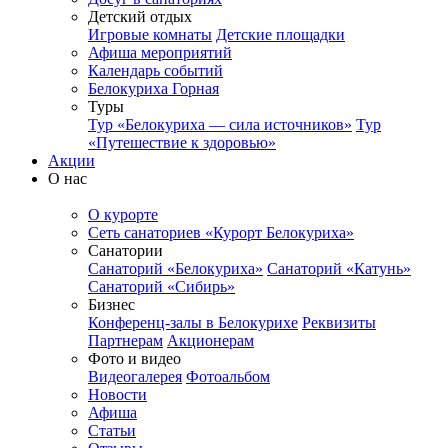
Детский отдых
Игровые комнаты
Детские площадки
Афиша мероприятий
Календарь событий
Белокуриха Горная
Туры
Тур «Белокуриха — сила источников»
Тур
«Путешествие к здоровью»
Акции
О нас
О курорте
Сеть санаториев «Курорт Белокуриха»
Санатории
Санаторий «Белокуриха»
Санаторий «Катунь»
Санаторий «Сибирь»
Бизнес
Конференц-залы в Белокурихе
Реквизиты
Партнерам
Акционерам
Фото и видео
Видеогалерея
Фотоальбом
Новости
Афиша
Статьи