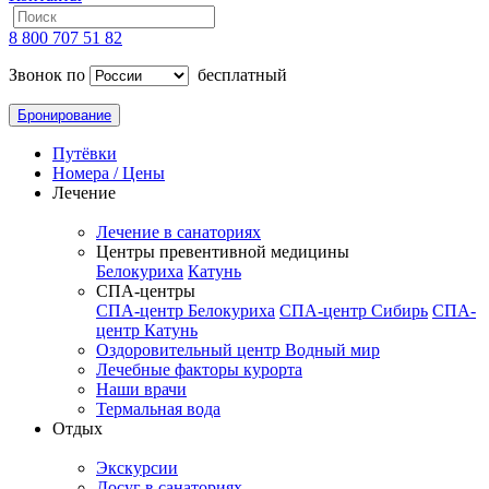
8 800 707 51 82
Звонок по
бесплатный
Бронирование
Путёвки
Номера / Цены
Лечение
Лечение в санаториях
Центры превентивной медицины
Белокуриха
Катунь
СПА-центры
СПА-центр Белокуриха
СПА-центр Сибирь
СПА-
центр Катунь
Оздоровительный центр Водный мир
Лечебные факторы курорта
Наши врачи
Термальная вода
Отдых
Экскурсии
Досуг в санаториях