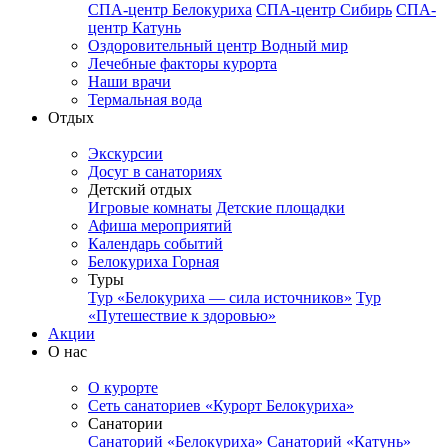
СПА-центр Белокуриха
СПА-центр Сибирь
СПА-
центр Катунь
Оздоровительный центр Водный мир
Лечебные факторы курорта
Наши врачи
Термальная вода
Отдых
Экскурсии
Досуг в санаториях
Детский отдых
Игровые комнаты
Детские площадки
Афиша мероприятий
Календарь событий
Белокуриха Горная
Туры
Тур «Белокуриха — сила источников»
Тур
«Путешествие к здоровью»
Акции
О нас
О курорте
Сеть санаториев «Курорт Белокуриха»
Санатории
Санаторий «Белокуриха»
Санаторий «Катунь»