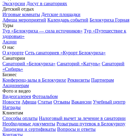
Экскурсии
Досуг в санаториях
Детский отдых
Игровые комнаты
Детские площадки
Афиша мероприятий
Календарь событий
Белокуриха Горная
Туры
Тур «Белокуриха — сила источников»
Тур «Путешествие к
здоровью»
Акции
О нас
О курорте
Сеть санаториев «Курорт Белокуриха»
Санатории
Санаторий «Белокуриха»
Санаторий «Катунь»
Санаторий
«Сибирь»
Бизнес
Конференц-залы в Белокурихе
Реквизиты
Партнерам
Акционерам
Фото и видео
Видеогалерея
Фотоальбом
Новости
Афиша
Статьи
Отзывы
Вакансии
Учебный центр
Награды
Клиентам
Способы оплаты
Налоговый вычет за лечение в санатории
Необходимые документы
Розыгрыш путевок в Белокуриху
Лицензии и сертификаты
Вопросы и ответы
Контакты