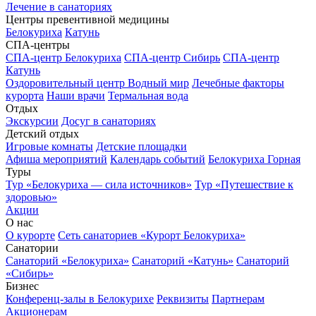
Лечение в санаториях
Центры превентивной медицины
Белокуриха
Катунь
СПА-центры
СПА-центр Белокуриха
СПА-центр Сибирь
СПА-центр
Катунь
Оздоровительный центр Водный мир
Лечебные факторы
курорта
Наши врачи
Термальная вода
Отдых
Экскурсии
Досуг в санаториях
Детский отдых
Игровые комнаты
Детские площадки
Афиша мероприятий
Календарь событий
Белокуриха Горная
Туры
Тур «Белокуриха — сила источников»
Тур «Путешествие к
здоровью»
Акции
О нас
О курорте
Сеть санаториев «Курорт Белокуриха»
Санатории
Санаторий «Белокуриха»
Санаторий «Катунь»
Санаторий
«Сибирь»
Бизнес
Конференц-залы в Белокурихе
Реквизиты
Партнерам
Акционерам