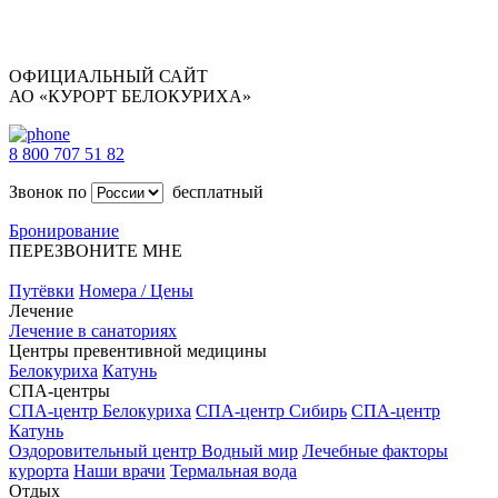
ОФИЦИАЛЬНЫЙ САЙТ
АО «КУРОРТ БЕЛОКУРИХА»
8 800 707 51 82
Звонок по
бесплатный
Бронирование
ПЕРЕЗВОНИТЕ МНЕ
Путёвки
Номера / Цены
Лечение
Лечение в санаториях
Центры превентивной медицины
Белокуриха
Катунь
СПА-центры
СПА-центр Белокуриха
СПА-центр Сибирь
СПА-центр
Катунь
Оздоровительный центр Водный мир
Лечебные факторы
курорта
Наши врачи
Термальная вода
Отдых