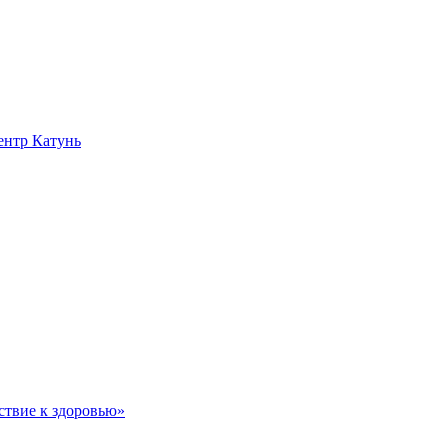
нтр Катунь
ствие к здоровью»