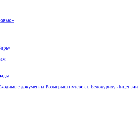
ровью»
бирь»
рам
рады
бходимые документы
Розыгрыш путевок в Белокуриху
Лицензии