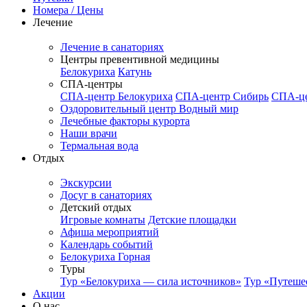
Номера / Цены
Лечение
Лечение в санаториях
Центры превентивной медицины
Белокуриха
Катунь
СПА-центры
СПА-центр Белокуриха
СПА-центр Сибирь
СПА-це
Оздоровительный центр Водный мир
Лечебные факторы курорта
Наши врачи
Термальная вода
Отдых
Экскурсии
Досуг в санаториях
Детский отдых
Игровые комнаты
Детские площадки
Афиша мероприятий
Календарь событий
Белокуриха Горная
Туры
Тур «Белокуриха — сила источников»
Тур «Путеше
Акции
О нас