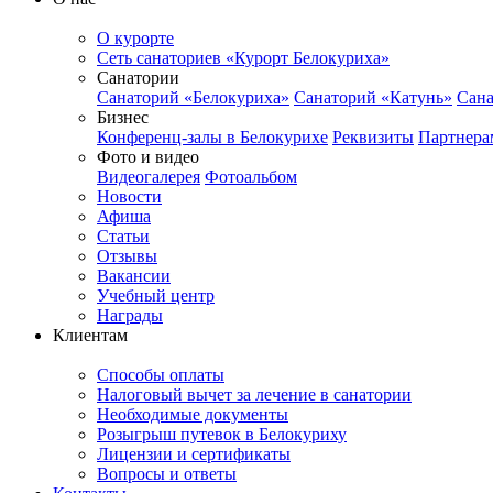
О курорте
Сеть санаториев «Курорт Белокуриха»
Санатории
Санаторий «Белокуриха»
Санаторий «Катунь»
Сана
Бизнес
Конференц-залы в Белокурихе
Реквизиты
Партнера
Фото и видео
Видеогалерея
Фотоальбом
Новости
Афиша
Статьи
Отзывы
Вакансии
Учебный центр
Награды
Клиентам
Способы оплаты
Налоговый вычет за лечение в санатории
Необходимые документы
Розыгрыш путевок в Белокуриху
Лицензии и сертификаты
Вопросы и ответы