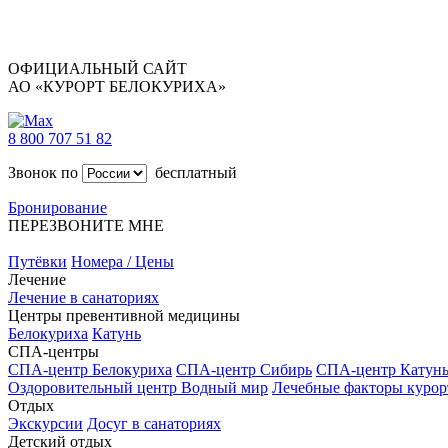
ОФИЦИАЛЬНЫЙ САЙТ
АО «КУРОРТ БЕЛОКУРИХА»
8 800 707 51 82
Звонок по
бесплатный
Бронирование
ПЕРЕЗВОНИТЕ МНЕ
Путёвки
Номера / Цены
Лечение
Лечение в санаториях
Центры превентивной медицины
Белокуриха
Катунь
СПА-центры
СПА-центр Белокуриха
СПА-центр Сибирь
СПА-центр Катун
Оздоровительный центр Водный мир
Лечебные факторы курор
Отдых
Экскурсии
Досуг в санаториях
Детский отдых