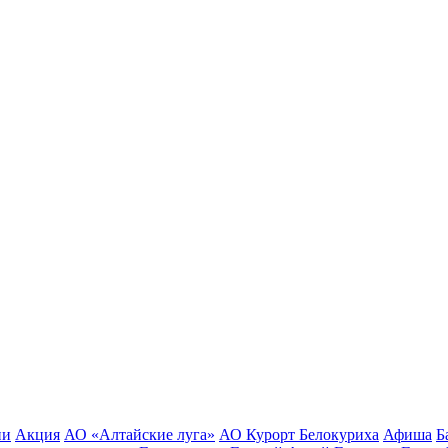
ии
Акция
АО «Алтайские луга»
АО Курорт Белокуриха
Афиша
Б