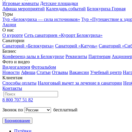
Игровые комнаты
Детские площадки
Афиша мероприятий
Календарь событий
Белокуриха Горная
Туры
Тур «Белокуриха — сила источников»
Тур «Путешествие к здо
Акции
О нас
О курорте
Сеть санаториев «Курорт Белокуриха»
Санатории
Санаторий «Белокуриха»
Санаторий «Катунь»
Санаторий «Си
Бизнес
Конференц-залы в Белокурихе
Реквизиты
Партнерам
Акционе
Фото и видео
Видеогалерея
Фотоальбом
Новости
Афиша
Статьи
Отзывы
Вакансии
Учебный центр
Наг
Клиентам
Способы оплаты
Налоговый вычет за лечение в санатории
Нео
Контакты
8 800 707 51 82
Звонок по
бесплатный
Бронирование
Путёвки