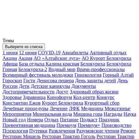
Темы
Выберите из списка
1 июня
12 июня
COVID-19
Авиабилеты
Активный отдых
Акции
Акция
АО «Алтайские луга»
АО Курорт Белокуриха
Афиша
База отдыха Калина красная
Белокуриха
Белокуриха
Горная
Белокуриха-2
Водный мир
Врачи-профессионалы
Всемирный фестиваль молодежи
Гинекология
Горный Алтай
Гороскоп
Гости
Денисова пещера
День защиты детей
День
России
Дети
Детские каникулы
Документы
Достопримечательности
Досуг
Здоровый образ жизни
Здоровье
Здравница
Кинофорум
Кол-центр
Конкурс
Константин Ежов
Курорт Белокуриха
Курортный сбор
Лечебные процедуры
Лечение
ЛФК
Медицина
Межсезонье
Мероприятия
Минеральная вода
Мишина гора
Награды
Наука
Новый год
Номера
Отдых
Питание
Подкаст
Праздник
Превентивная медицина
Премиум
Премиум+
Производство
Психология
Путевки
Развлечения
Разумовские чтения
Ремонт
Ресторан Мишель
Ресторан Трактир Гоголь
Ресторан Трактир