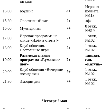
загадки
Игровая
15.00
Боулинг
4+
комната
№113
15.30
Спортивный час
7+
лфк
8 этаж,
16.00
Мультфильм
7+
№819
Игровая программа на
1 этаж,
17.00
7+
улице «Идём в отрыв!»
№102
Клуб общения.
1 этаж,
18.00
7+
Настольные игры
№102
Развлекательная
танцзал,
19.00
программа «Бумажное
7+
сан.
шоу»
«Катунь»
Клуб общения «Вечерние
1 этаж,
20.00
7+
посиделки»
№102
1 этаж,
21.30
Эмоции дня
7+
№102
Четверг
2 мая