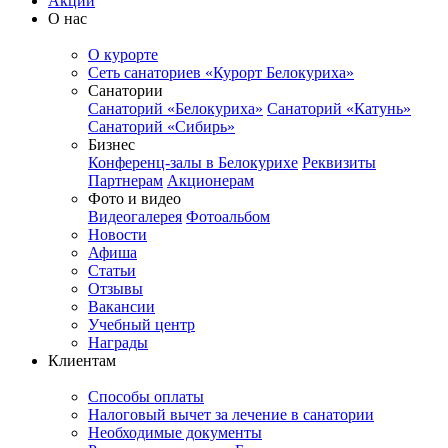
Акции
О нас
О курорте
Сеть санаториев «Курорт Белокуриха»
Санатории
Санаторий «Белокуриха»
Санаторий «Катунь»
Санаторий «Сибирь»
Бизнес
Конференц-залы в Белокурихе
Реквизиты
Партнерам
Акционерам
Фото и видео
Видеогалерея
Фотоальбом
Новости
Афиша
Статьи
Отзывы
Вакансии
Учебный центр
Награды
Клиентам
Способы оплаты
Налоговый вычет за лечение в санатории
Необходимые документы