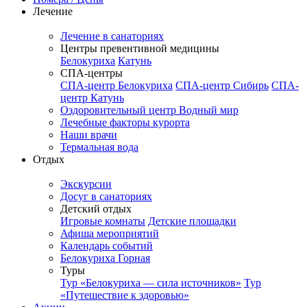
Лечение
Лечение в санаториях
Центры превентивной медицины
Белокуриха
Катунь
СПА-центры
СПА-центр Белокуриха
СПА-центр Сибирь
СПА-
центр Катунь
Оздоровительный центр Водный мир
Лечебные факторы курорта
Наши врачи
Термальная вода
Отдых
Экскурсии
Досуг в санаториях
Детский отдых
Игровые комнаты
Детские площадки
Афиша мероприятий
Календарь событий
Белокуриха Горная
Туры
Тур «Белокуриха — сила источников»
Тур
«Путешествие к здоровью»