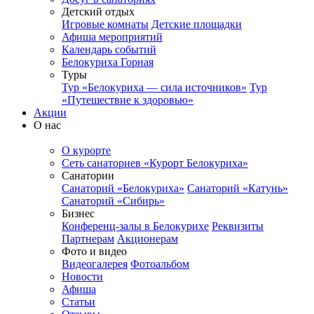
Детский отдых
Игровые комнаты
Детские площадки
Афиша мероприятий
Календарь событий
Белокуриха Горная
Туры
Тур «Белокуриха — сила источников»
Тур
«Путешествие к здоровью»
Акции
О нас
О курорте
Сеть санаториев «Курорт Белокуриха»
Санатории
Санаторий «Белокуриха»
Санаторий «Катунь»
Санаторий «Сибирь»
Бизнес
Конференц-залы в Белокурихе
Реквизиты
Партнерам
Акционерам
Фото и видео
Видеогалерея
Фотоальбом
Новости
Афиша
Статьи