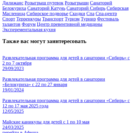
Дилижанс
Розыгрыш путевок
Розыгрыши
Санаторий
Белокуриха
Санаторий Катунь
Санаторий Сибирь
Сибирская
Масленица
Сибирское подворье
Скидки
Спа
Спа-центр
Спорт
Терренкуры
Транспорт
Туризм
Турнир
Фестиваль
талантов
Форум
Центр превентивной медицины
Эксперементальная кухня
Также вас могут заинтересовать
Развлекательная программа для детей в санатории «Сибирь» с
2 по 7 октября
29/09/2023
Развлекательная программа для детей в санатории
«Белокуриха» с 22 по 27 января
19/01/2024
Развлекательная программа для детей в санатории «Сибирь» с
12 по 17 мая 2025 года
12/05/2025
Майские каникулы для детей с 1 по 10 мая
24/03/2025
перейти в Афиша