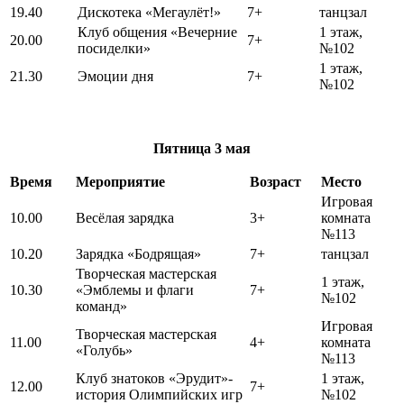
19.40
Дискотека «Мегаулёт!»
7+
танцзал
Клуб общения «Вечерние
1 этаж,
20.00
7+
посиделки»
№102
1 этаж,
21.30
Эмоции дня
7+
№102
Пятница
3 мая
Время
Мероприятие
Возраст
Место
Игровая
10.00
Весёлая зарядка
3+
комната
№113
10.20
Зарядка «Бодрящая»
7+
танцзал
Творческая мастерская
1 этаж,
10.30
«Эмблемы и флаги
7+
№102
команд»
Игровая
Творческая мастерская
11.00
4+
комната
«Голубь»
№113
Клуб знатоков «Эрудит»-
1 этаж,
12.00
7+
история Олимпийских игр
№102