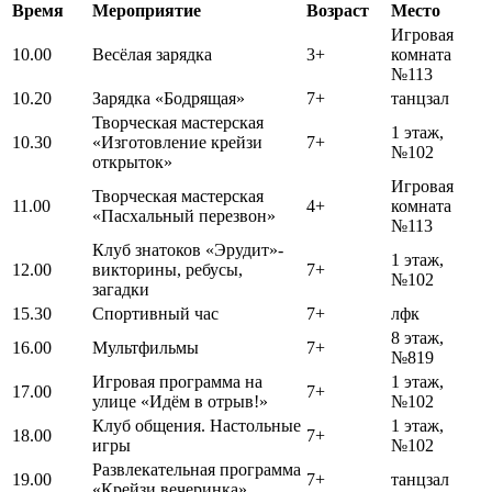
Время
Мероприятие
Возраст
Место
Игровая
10.00
Весёлая зарядка
3+
комната
№113
10.20
Зарядка «Бодрящая»
7+
танцзал
Творческая мастерская
1 этаж,
10.30
«Изготовление крейзи
7+
№102
открыток»
Игровая
Творческая мастерская
11.00
4+
комната
«Пасхальный перезвон»
№113
Клуб знатоков «Эрудит»-
1 этаж,
12.00
викторины, ребусы,
7+
№102
загадки
15.30
Спортивный час
7+
лфк
8 этаж,
16.00
Мультфильмы
7+
№819
Игровая программа на
1 этаж,
17.00
7+
улице «Идём в отрыв!»
№102
Клуб общения. Настольные
1 этаж,
18.00
7+
игры
№102
Развлекательная программа
19.00
7+
танцзал
«Крейзи вечеринка»