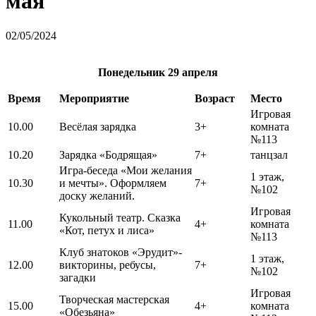
мая
02/05/2024
Понедельник
29 апреля
Время
Мероприятие
Возраст
Место
Игровая
10.00
Весёлая зарядка
3+
комната
№113
10.20
Зарядка «Бодрящая»
7+
танцзал
Игра-беседа «Мои желания
1 этаж,
10.30
и мечты». Оформляем
7+
№102
доску желаний.
Игровая
Кукольный театр. Сказка
11.00
4+
комната
«Кот, петух и лиса»
№113
Клуб знатоков «Эрудит»-
1 этаж,
12.00
викторины, ребусы,
7+
№102
загадки
Игровая
Творческая мастерская
15.00
4+
комната
«Обезьяна»