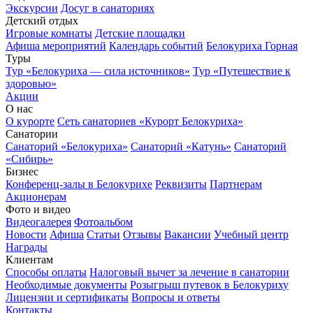
Экскурсии
Досуг в санаториях
Детский отдых
Игровые комнаты
Детские площадки
Афиша мероприятий
Календарь событий
Белокуриха Горная
Туры
Тур «Белокуриха — сила источников»
Тур «Путешествие к
здоровью»
Акции
О нас
О курорте
Сеть санаториев «Курорт Белокуриха»
Санатории
Санаторий «Белокуриха»
Санаторий «Катунь»
Санаторий
«Сибирь»
Бизнес
Конференц-залы в Белокурихе
Реквизиты
Партнерам
Акционерам
Фото и видео
Видеогалерея
Фотоальбом
Новости
Афиша
Статьи
Отзывы
Вакансии
Учебный центр
Награды
Клиентам
Способы оплаты
Налоговый вычет за лечение в санатории
Необходимые документы
Розыгрыш путевок в Белокуриху
Лицензии и сертификаты
Вопросы и ответы
Контакты