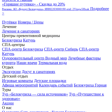
«Горящие путевки» - Скидка до 20%
Подробнее
Реклама. АО «Курорт Белокуриха» ИНН2203000190 erid: 2Vtzqw5Hxak
>
Путёвки
Номера / Цены
Лечение
Лечение в санаториях
Центры превентивной медицины
Белокуриха
Катунь
СПА-центры
СПА-центр Белокуриха
СПА-центр Сибирь
СПА-центр
Катунь
Оздоровительный центр Водный мир
Лечебные факторы
курорта
Наши врачи
Термальная вода
Отдых
Экскурсии
Досуг в санаториях
Детский отдых
Игровые комнаты
Детские площадки
Афиша мероприятий
Календарь событий
Белокуриха Горная
Туры
Тур «Белокуриха — сила источников»
Тур «Путешествие к
здоровью»
Акции
О нас