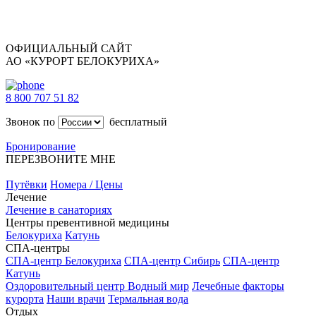
ОФИЦИАЛЬНЫЙ САЙТ
АО «КУРОРТ БЕЛОКУРИХА»
8 800 707 51 82
Звонок по
бесплатный
Бронирование
ПЕРЕЗВОНИТЕ МНЕ
Путёвки
Номера / Цены
Лечение
Лечение в санаториях
Центры превентивной медицины
Белокуриха
Катунь
СПА-центры
СПА-центр Белокуриха
СПА-центр Сибирь
СПА-центр
Катунь
Оздоровительный центр Водный мир
Лечебные факторы
курорта
Наши врачи
Термальная вода
Отдых