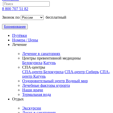
8 800 707 51 82
Звонок по
бесплатный
Бронирование
Путёвки
Номера / Цены
Лечение
Лечение в санаториях
Центры превентивной медицины
Белокуриха
Катунь
СПА-центры
СПА-центр Белокуриха
СПА-центр Сибирь
СПА-
центр Катунь
Оздоровительный центр Водный мир
Лечебные факторы курорта
Наши врачи
Термальная вода
Отдых
Экскурсии
Досуг в санаториях