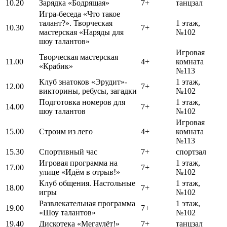
10.20
Зарядка «Бодрящая»
7+
танцзал
Игра-беседа «Что такое
талант?». Творческая
1 этаж,
10.30
7+
мастерская «Наряды для
№102
шоу талантов»
Игровая
Творческая мастерская
11.00
4+
комната
«Крабик»
№113
Клуб знатоков «Эрудит»-
1 этаж,
12.00
7+
викторины, ребусы, загадки
№102
Подготовка номеров для
1 этаж,
14.00
7+
шоу талантов
№102
Игровая
15.00
Строим из лего
4+
комната
№113
15.30
Спортивный час
7+
спортзал
Игровая программа на
1 этаж,
17.00
7+
улице «Идём в отрыв!»
№102
Клуб общения. Настольные
1 этаж,
18.00
7+
игры
№102
Развлекательная программа
1 этаж,
19.00
7+
«Шоу талантов»
№102
19.40
Дискотека «Мегаулёт!»
7+
танцзал