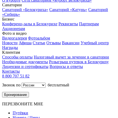
О курорте
Сеть санаториев «Курорт Белокуриха»
Санатории
Санаторий «Белокуриха»
Санаторий «Катунь»
Санаторий
«Сибирь»
Бизнес
Конференц-залы в Белокурихе
Реквизиты
Партнерам
Акционерам
Фото и видео
Видеогалерея
Фотоальбом
Новости
Афиша
Статьи
Отзывы
Вакансии
Учебный центр
Награды
Клиентам
Способы оплаты
Налоговый вычет за лечение в санатории
Необходимые документы
Розыгрыш путевок в Белокуриху
Лицензии и сертификаты
Вопросы и ответы
Контакты
8 800 707 51 82
Звонок по
бесплатный
Бронирование
ПЕРЕЗВОНИТЕ МНЕ
Путёвки
Номера / Цены