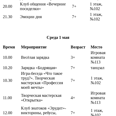
Клуб общения «Вечерние
1 этаж,
20.00
7+
посиделки»
№102
1 этаж,
21.30
Эмоции дня
7+
№102
Среда
1 мая
Время
Мероприятие
Возраст
Место
Игровая
10.00
Весёлая зарядка
3+
комната
№113
10.20
Зарядка «Бодрящая»
7+
танцзал
Игра-беседа «Что такое
труд?». Творческая
1 этаж,
10.30
7+
мастерская «Профессия
№102
моей мечты»
Игровая
Творческая мастерская
11.00
4+
комната
«Открытка»
№113
Клуб знатоков «Эрудит»-
1 этаж,
12.00
викторины, ребусы,
7+
№102