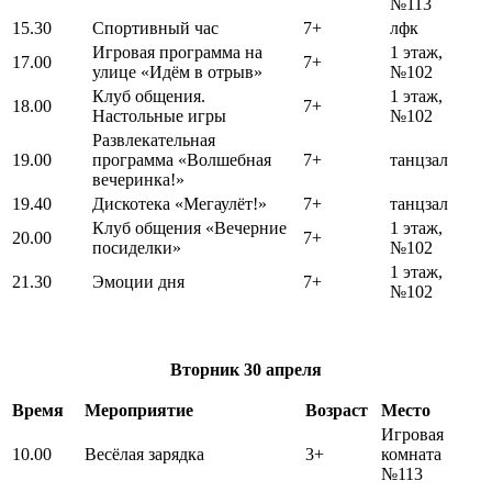
№113
15.30
Спортивный час
7+
лфк
Игровая программа на
1 этаж,
17.00
7+
улице «Идём в отрыв»
№102
Клуб общения.
1 этаж,
18.00
7+
Настольные игры
№102
Развлекательная
19.00
программа «Волшебная
7+
танцзал
вечеринка!»
19.40
Дискотека «Мегаулёт!»
7+
танцзал
Клуб общения «Вечерние
1 этаж,
20.00
7+
посиделки»
№102
1 этаж,
21.30
Эмоции дня
7+
№102
Вторник
30 апреля
Время
Мероприятие
Возраст
Место
Игровая
10.00
Весёлая зарядка
3+
комната
№113