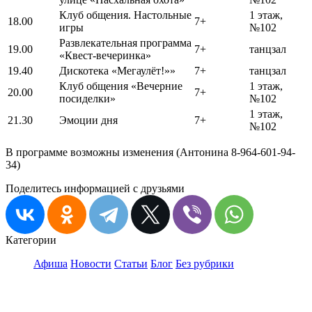
Клуб общения. Настольные
1 этаж,
18.00
7+
игры
№102
Развлекательная программа
19.00
7+
танцзал
«Квест-вечеринка»
19.40
Дискотека «Мегаулёт!»»
7+
танцзал
Клуб общения «Вечерние
1 этаж,
20.00
7+
посиделки»
№102
1 этаж,
21.30
Эмоции дня
7+
№102
В программе возможны изменения (Антонина 8-964-601-94-
34)
Поделитесь информацией с друзьями
Категории
Афиша
Новости
Статьи
Блог
Без рубрики