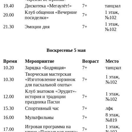
19.40
Дискотека «Мегаулёт!»
7+
танцзал
Клуб общения «Вечерние
1 этаж,
20.00
7+
посиделки»
№102
1 этаж,
21.30
Эмоции дня
7+
№102
Воскресенье
5 мая
Время
Мероприятие
Возраст
Место
10.20
Зарядка «Бодрящая»
7+
танцзал
Творческая мастерская
1 этаж,
10.30
«Изготовление корзинок
7+
№102
для пасхальной охоты»
Клуб знатоков «Эрудит»-
1 этаж,
12.00
история и традиции
7+
№102
праздника Пасхи
15.30
Спортивный час
7+
лфк
8 этаж,
16.00
Мультфильмы
7+
№819
Игровая программа на
1 этаж,
17.00
7+
улице «Пасхальная охота»
№102