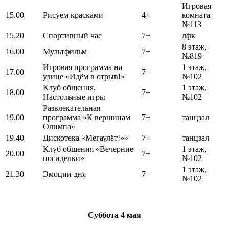
Игровая
15.00
Рисуем красками
4+
комната
№113
15.20
Спортивный час
7+
лфк
8 этаж,
16.00
Мультфильм
7+
№819
Игровая программа на
1 этаж,
17.00
7+
улице «Идём в отрыв!»
№102
Клуб общения.
1 этаж,
18.00
7+
Настольные игры
№102
Развлекательная
19.00
программа «К вершинам
7+
танцзал
Олимпа»
19.40
Дискотека «Мегаулёт!»»
7+
танцзал
Клуб общения «Вечерние
1 этаж,
20.00
7+
посиделки»
№102
1 этаж,
21.30
Эмоции дня
7+
№102
Суббота
4 мая