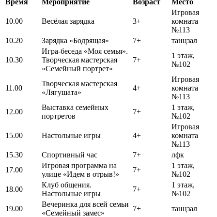
Время
Мероприятие
Возраст
Место
Игровая
10.00
Весёлая зарядка
3+
комната
№113
10.20
Зарядка «Бодрящая»
7+
танцзал
Игра-беседа «Моя семья».
1 этаж,
10.30
Творческая мастерская
7+
№102
«Семейный портрет»
Игровая
Творческая мастерская
11.00
4+
комната
«Лягушата»
№113
Выставка семейных
1 этаж,
12.00
7+
портретов
№102
Игровая
15.00
Настольные игры
4+
комната
№113
15.30
Спортивный час
7+
лфк
Игровая программа на
1 этаж,
17.00
7+
улице «Идем в отрыв!»
№102
Клуб общения.
1 этаж,
18.00
7+
Настольные игры
№102
Вечеринка для всей семьи
19.00
7+
танцзал
«Семейный замес»