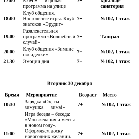
17:00
БУМ!» — игровая
7+
крыльце
программа на улице
санатория
Клуб общения.
18
:
00
Настольные игры. Клуб
7+
№102, 1 этаж
знатоков «Эрудит»
Развлекательная
19.00
программа «Волшебный
7+
Танцзал
случай»
Клуб общения «Зимние
20.00
7+
№102, 1 этаж
посиделки»
21.30
Эмоции дня
7+
№102, 1 этаж
Вторник
30
декабря
Время
Мероприятие
Возраст
Место
Зарядка «Ох, ты
10:30
7+
№102, 1 этаж
зимушка — зима!»
Игра беседа – беседа:
«Мои желания и мечты
в новом году».
Оформляем доску
11:00
7+
№102, 1 этаж
новогодних желаний.