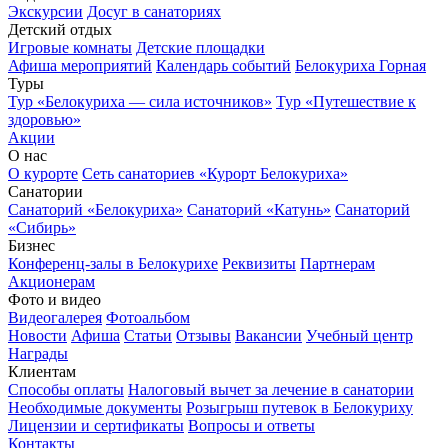
Экскурсии
Досуг в санаториях
Детский отдых
Игровые комнаты
Детские площадки
Афиша мероприятий
Календарь событий
Белокуриха Горная
Туры
Тур «Белокуриха — сила источников»
Тур «Путешествие к
здоровью»
Акции
О нас
О курорте
Сеть санаториев «Курорт Белокуриха»
Санатории
Санаторий «Белокуриха»
Санаторий «Катунь»
Санаторий
«Сибирь»
Бизнес
Конференц-залы в Белокурихе
Реквизиты
Партнерам
Акционерам
Фото и видео
Видеогалерея
Фотоальбом
Новости
Афиша
Статьи
Отзывы
Вакансии
Учебный центр
Награды
Клиентам
Способы оплаты
Налоговый вычет за лечение в санатории
Необходимые документы
Розыгрыш путевок в Белокуриху
Лицензии и сертификаты
Вопросы и ответы
Контакты