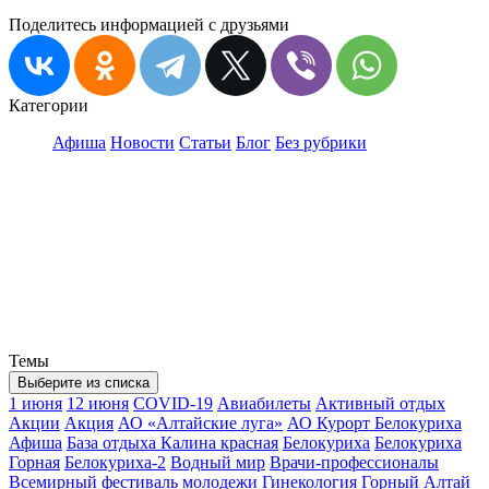
Поделитесь информацией с друзьями
Категории
Афиша
Новости
Статьи
Блог
Без рубрики
Темы
Выберите из списка
1 июня
12 июня
COVID-19
Авиабилеты
Активный отдых
Акции
Акция
АО «Алтайские луга»
АО Курорт Белокуриха
Афиша
База отдыха Калина красная
Белокуриха
Белокуриха
Горная
Белокуриха-2
Водный мир
Врачи-профессионалы
Всемирный фестиваль молодежи
Гинекология
Горный Алтай