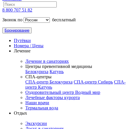
8 800 707 51 82
Звонок по
бесплатный
Бронирование
Путёвки
Номера / Цены
Лечение
Лечение в санаториях
Центры превентивной медицины
Белокуриха
Катунь
СПА-центры
СПА-центр Белокуриха
СПА-центр Сибирь
СПА-
центр Катунь
Оздоровительный центр Водный мир
Лечебные факторы курорта
Наши врачи
Термальная вода
Отдых
Экскурсии
Досуг в санаториях