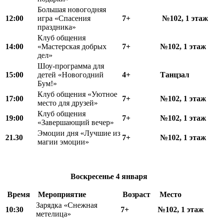
Большая новогодняя
12:00
игра «Спасения
7+
№102, 1 этаж
праздника»
Клуб общения
14:00
«Мастерская добрых
7+
№102, 1 этаж
дел»
Шоу-программа для
15
:
00
детей «Новогодний
4+
Танцзал
Бум!»
Клуб общения «Уютное
17
:
00
7+
№102, 1 этаж
место для друзей»
Клуб общения
19
:
00
7+
№102, 1 этаж
«Завершающий вечер»
Эмоции дня «Лучшие из
21.30
7+
№102, 1 этаж
магии эмоции»
Воскресенье
4 января
Время
Мероприятие
Возраст
Место
Зарядка «Снежная
10:30
7+
№102, 1 этаж
метелица»