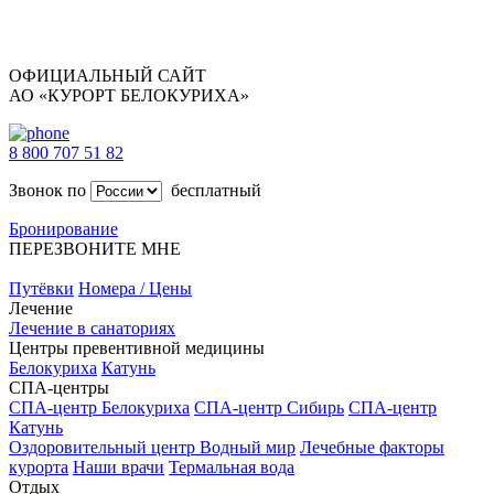
ОФИЦИАЛЬНЫЙ САЙТ
АО «КУРОРТ БЕЛОКУРИХА»
8 800 707 51 82
Звонок по
бесплатный
Бронирование
ПЕРЕЗВОНИТЕ МНЕ
Путёвки
Номера / Цены
Лечение
Лечение в санаториях
Центры превентивной медицины
Белокуриха
Катунь
СПА-центры
СПА-центр Белокуриха
СПА-центр Сибирь
СПА-центр
Катунь
Оздоровительный центр Водный мир
Лечебные факторы
курорта
Наши врачи
Термальная вода
Отдых