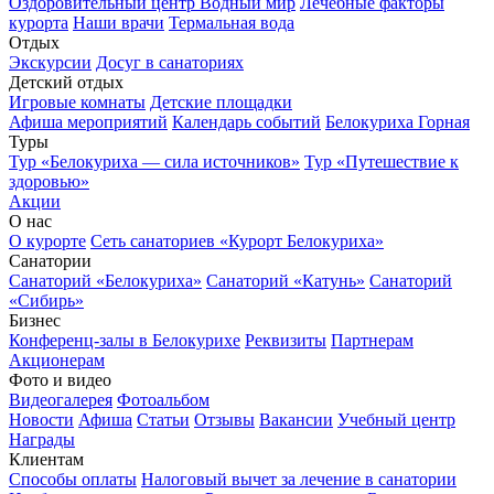
Оздоровительный центр Водный мир
Лечебные факторы
курорта
Наши врачи
Термальная вода
Отдых
Экскурсии
Досуг в санаториях
Детский отдых
Игровые комнаты
Детские площадки
Афиша мероприятий
Календарь событий
Белокуриха Горная
Туры
Тур «Белокуриха — сила источников»
Тур «Путешествие к
здоровью»
Акции
О нас
О курорте
Сеть санаториев «Курорт Белокуриха»
Санатории
Санаторий «Белокуриха»
Санаторий «Катунь»
Санаторий
«Сибирь»
Бизнес
Конференц-залы в Белокурихе
Реквизиты
Партнерам
Акционерам
Фото и видео
Видеогалерея
Фотоальбом
Новости
Афиша
Статьи
Отзывы
Вакансии
Учебный центр
Награды
Клиентам
Способы оплаты
Налоговый вычет за лечение в санатории