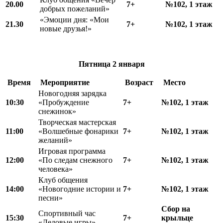
20.00
7+
№102, 1 этаж
добрых пожеланий»
«Эмоции дня: «Мои
21.30
7+
№102, 1 этаж
новые друзья!»
Пятница
2 января
Время
Мероприятие
Возраст
Место
Новогодняя зарядка
10
:
30
«Пробуждение
7+
№102, 1 этаж
снежинок»
Творческая мастерская
11
:
00
«Волшебные фонарики
7+
№102, 1 этаж
желаний»
Игровая программа
12
:
00
«По следам снежного
7+
№102, 1 этаж
человека»
Клуб общения
14
:
00
«Новогодние истории и
7+
№102, 1 этаж
песни»
Сбор на
Спортивный час
15:30
7+
крыльце
«Ледовые игры»