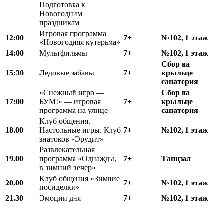
Подготовка к
Новогодним
праздникам
Игровая программа
12
:
00
7+
№102, 1 этаж
«Новогодняя кутерьма»
1
4
:00
Мультфильмы
7+
№102, 1 этаж
Сбор на
15
:
30
Ледовые забавы
7+
крыльце
санатория
«Снежный игро —
Сбор на
17
:
00
БУМ!» — игровая
7+
крыльце
программа на улице
санатория
Клуб общения.
18.00
Настольные игры. Клуб
7+
№102, 1 этаж
знатоков «Эрудит»
Развлекательная
19.00
программа «Однажды,
7+
Танцзал
в зимний вечер»
Клуб общения «Зимние
20.00
7+
№102, 1 этаж
посиделки»
21.30
Эмоции дня
7+
№102, 1 этаж