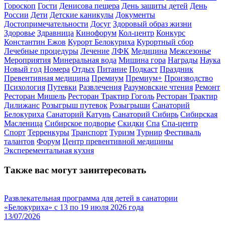
Гороскоп
Гости
Денисова пещера
День защиты детей
День
России
Дети
Детские каникулы
Документы
Достопримечательности
Досуг
Здоровый образ жизни
Здоровье
Здравница
Кинофорум
Кол-центр
Конкурс
Константин Ежов
Курорт Белокуриха
Курортный сбор
Лечебные процедуры
Лечение
ЛФК
Медицина
Межсезонье
Мероприятия
Минеральная вода
Мишина гора
Награды
Наука
Новый год
Номера
Отдых
Питание
Подкаст
Праздник
Превентивная медицина
Премиум
Премиум+
Производство
Психология
Путевки
Развлечения
Разумовские чтения
Ремонт
Ресторан Мишель
Ресторан Трактир Гоголь
Ресторан Трактир
Дилижанс
Розыгрыш путевок
Розыгрыши
Санаторий
Белокуриха
Санаторий Катунь
Санаторий Сибирь
Сибирская
Масленица
Сибирское подворье
Скидки
Спа
Спа-центр
Спорт
Терренкуры
Транспорт
Туризм
Турнир
Фестиваль
талантов
Форум
Центр превентивной медицины
Эксперементальная кухня
Также вас могут заинтересовать
Развлекательная программа для детей в санатории
«Белокуриха» с 13 по 19 июля 2026 года
13/07/2026