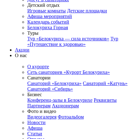
Детский отдых
Игровые комнаты
Детские площадки
Афиша мероприятий
Календарь событий
Белокуриха Горная
Туры
Тур «Белокуриха — сила источников»
Тур
«Путешествие к здоровью»
Акции
О нас
О курорте
Сеть санаториев «Курорт Белокуриха»
Санатории
Санаторий «Белокуриха»
Санаторий «Катунь»
Санаторий «Сибирь»
Бизнес
Конференц-залы в Белокурихе
Реквизиты
Партнерам
Акционерам
Фото и видео
Видеогалерея
Фотоальбом
Новости
Афиша
Статьи