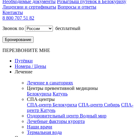
Необходимые документы
Розыгрыш путевок в Белокуриху
Лицензии и сертификаты
Вопросы и ответы
Контакты
8 800 707 51 82
Звонок по
бесплатный
Бронирование
ПЕРЕЗВОНИТЕ МНЕ
Путёвки
Номера / Цены
Лечение
Лечение в санаториях
Центры превентивной медицины
Белокуриха
Катунь
СПА-центры
СПА-центр Белокуриха
СПА-центр Сибирь
СПА-
центр Катунь
Оздоровительный центр Водный мир
Лечебные факторы курорта
Наши врачи
Термальная вода