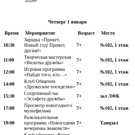
2026»
Четверг
1 января
Время
Мероприятие
Возраст
Место
Зарядка «Привет,
10:30
Новый год! Привет,
7+
№102, 1 этаж
друзья!»
Творческая мастерская
11:00
7+
№102, 1 этаж
«Визитка дружбы»
Игровая программа
12
:
00
7+
№102, 1 этаж
«Найди того, кто…»
Клуб Общения
1
4
:00
7+
№102, 1 этаж
«Дружеские посиделки»
Спортивный час
15
:
30
7+
зал ЛФК
«Эстафета дружбы»
Просмотр новогоднего
17:00
7+
№102, 1 этаж
мультфильма
Развлекательная
19:00
программа «Новогодняя
7+
Танцзал
вечеринка знакомств»
Клуб общения «Вечер