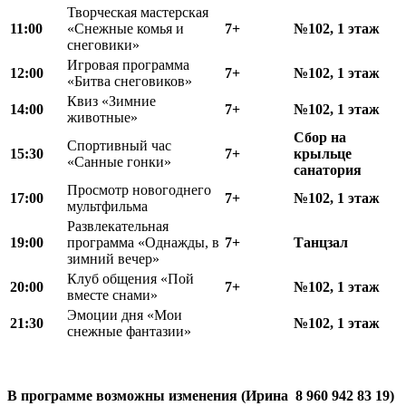
Творческая мастерская
11:00
«Снежные комья и
7+
№102, 1 этаж
снеговики»
Игровая программа
12
:
00
7+
№102, 1 этаж
«Битва снеговиков»
Квиз «Зимние
14:00
7+
№102, 1 этаж
животные»
Сбор на
Спортивный час
15
:
30
7+
крыльце
«Санные гонки»
санатория
Просмотр новогоднего
17:00
7+
№102, 1 этаж
мультфильма
Развлекательная
19:00
программа «Однажды, в
7+
Танцзал
зимний вечер»
Клуб общения «Пой
20:00
7+
№102, 1 этаж
вместе снами»
Эмоции дня «Мои
21:30
№102, 1 этаж
снежные фантазии»
В программе возможны изменения (Ирина 8 960 942 83 19)