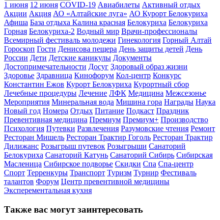
1 июня
12 июня
COVID-19
Авиабилеты
Активный отдых
Акции
Акция
АО «Алтайские луга»
АО Курорт Белокуриха
Афиша
База отдыха Калина красная
Белокуриха
Белокуриха
Горная
Белокуриха-2
Водный мир
Врачи-профессионалы
Всемирный фестиваль молодежи
Гинекология
Горный Алтай
Гороскоп
Гости
Денисова пещера
День защиты детей
День
России
Дети
Детские каникулы
Документы
Достопримечательности
Досуг
Здоровый образ жизни
Здоровье
Здравница
Кинофорум
Кол-центр
Конкурс
Константин Ежов
Курорт Белокуриха
Курортный сбор
Лечебные процедуры
Лечение
ЛФК
Медицина
Межсезонье
Мероприятия
Минеральная вода
Мишина гора
Награды
Наука
Новый год
Номера
Отдых
Питание
Подкаст
Праздник
Превентивная медицина
Премиум
Премиум+
Производство
Психология
Путевки
Развлечения
Разумовские чтения
Ремонт
Ресторан Мишель
Ресторан Трактир Гоголь
Ресторан Трактир
Дилижанс
Розыгрыш путевок
Розыгрыши
Санаторий
Белокуриха
Санаторий Катунь
Санаторий Сибирь
Сибирская
Масленица
Сибирское подворье
Скидки
Спа
Спа-центр
Спорт
Терренкуры
Транспорт
Туризм
Турнир
Фестиваль
талантов
Форум
Центр превентивной медицины
Эксперементальная кухня
Также вас могут заинтересовать