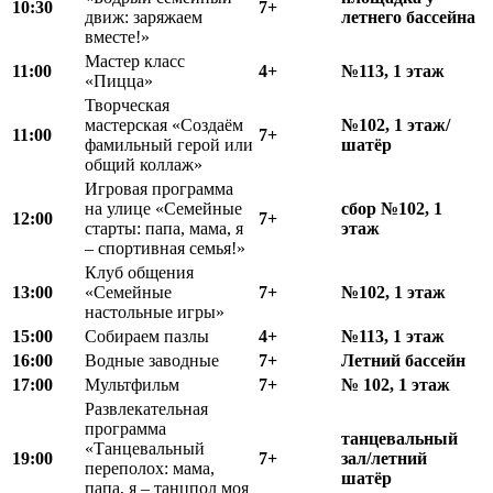
10:30
7+
движ: заряжаем
летнего бассейна
вместе!»
Мастер класс
11:00
4+
№113, 1 этаж
«Пицца»
Творческая
мастерская «Создаём
№102, 1 этаж/
11:00
7+
фамильный герой или
шатёр
общий коллаж»
Игровая программа
на улице «Семейные
сбор №102, 1
12:00
7+
старты: папа, мама, я
этаж
– спортивная семья!»
Клуб общения
13:00
«Семейные
7+
№102, 1 этаж
настольные игры»
15:00
Собираем пазлы
4+
№113, 1 этаж
16:00
Водные заводные
7+
Летний бассейн
17:00
Мультфильм
7+
№ 102, 1 этаж
Развлекательная
программа
танцевальный
«Танцевальный
19:00
7+
зал/летний
переполох: мама,
шатёр
папа, я – танцпол моя