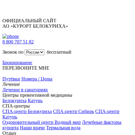
ОФИЦИАЛЬНЫЙ САЙТ
АО «КУРОРТ БЕЛОКУРИХА»
8 800 707 51 82
Звонок по
бесплатный
Бронирование
ПЕРЕЗВОНИТЕ МНЕ
Путёвки
Номера / Цены
Лечение
Лечение в санаториях
Центры превентивной медицины
Белокуриха
Катунь
СПА-центры
СПА-центр Белокуриха
СПА-центр Сибирь
СПА-центр
Катунь
Оздоровительный центр Водный мир
Лечебные факторы
курорта
Наши врачи
Термальная вода
Отдых