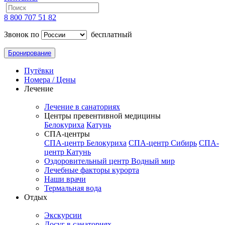
8 800 707 51 82
Звонок по
бесплатный
Бронирование
Путёвки
Номера / Цены
Лечение
Лечение в санаториях
Центры превентивной медицины
Белокуриха
Катунь
СПА-центры
СПА-центр Белокуриха
СПА-центр Сибирь
СПА-
центр Катунь
Оздоровительный центр Водный мир
Лечебные факторы курорта
Наши врачи
Термальная вода
Отдых
Экскурсии
Досуг в санаториях