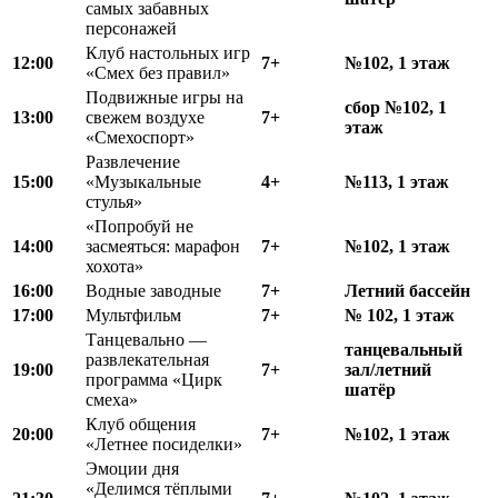
самых забавных
персонажей
Клуб настольных игр
12:00
7+
№102, 1 этаж
«Смех без правил»
Подвижные игры на
сбор №102, 1
13:00
свежем воздухе
7+
этаж
«Смехоспорт»
Развлечение
15:00
«Музыкальные
4+
№113, 1 этаж
стулья»
«Попробуй не
14:00
засмеяться: марафон
7+
№102, 1 этаж
хохота»
16:00
Водные заводные
7+
Летний бассейн
17:00
Мультфильм
7+
№ 102, 1 этаж
Танцевально —
танцевальный
развлекательная
19:00
7+
зал/летний
программа «Цирк
шатёр
смеха»
Клуб общения
20:00
7+
№102, 1 этаж
«Летнее посиделки»
Эмоции дня
«Делимся тёплыми