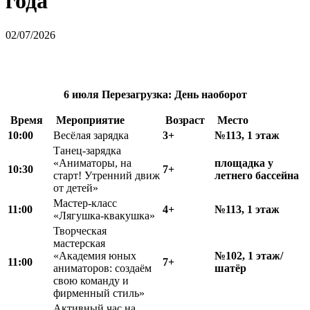
года
02/07/2026
6 июля
Перезагрузка:
День наоборот
Время
Мероприятие
Возраст
Место
10:00
Весёлая зарядка
3+
№113, 1 этаж
Танец-зарядка
«Аниматоры, на
площадка у
10:30
7+
старт! Утренний движ
летнего бассейна
от детей»
Мастер-класс
11:00
4+
№113, 1 этаж
«Лягушка-квакушка»
Творческая
мастерская
«Академия юных
№102, 1 этаж/
11:00
7+
аниматоров: создаём
шатёр
свою команду и
фирменный стиль»
Активный час на