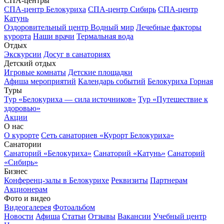
СПА-центры
СПА-центр Белокуриха
СПА-центр Сибирь
СПА-центр
Катунь
Оздоровительный центр Водный мир
Лечебные факторы
курорта
Наши врачи
Термальная вода
Отдых
Экскурсии
Досуг в санаториях
Детский отдых
Игровые комнаты
Детские площадки
Афиша мероприятий
Календарь событий
Белокуриха Горная
Туры
Тур «Белокуриха — сила источников»
Тур «Путешествие к
здоровью»
Акции
О нас
О курорте
Сеть санаториев «Курорт Белокуриха»
Санатории
Санаторий «Белокуриха»
Санаторий «Катунь»
Санаторий
«Сибирь»
Бизнес
Конференц-залы в Белокурихе
Реквизиты
Партнерам
Акционерам
Фото и видео
Видеогалерея
Фотоальбом
Новости
Афиша
Статьи
Отзывы
Вакансии
Учебный центр