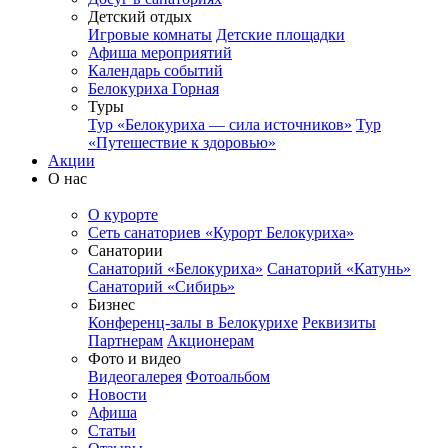
Детский отдых
Игровые комнаты
Детские площадки
Афиша мероприятий
Календарь событий
Белокуриха Горная
Туры
Тур «Белокуриха — сила источников»
Тур
«Путешествие к здоровью»
Акции
О нас
О курорте
Сеть санаториев «Курорт Белокуриха»
Санатории
Санаторий «Белокуриха»
Санаторий «Катунь»
Санаторий «Сибирь»
Бизнес
Конференц-залы в Белокурихе
Реквизиты
Партнерам
Акционерам
Фото и видео
Видеогалерея
Фотоальбом
Новости
Афиша
Статьи