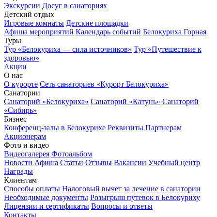
Экскурсии
Досуг в санаториях
Детский отдых
Игровые комнаты
Детские площадки
Афиша мероприятий
Календарь событий
Белокуриха Горная
Туры
Тур «Белокуриха — сила источников»
Тур «Путешествие к
здоровью»
Акции
О нас
О курорте
Сеть санаториев «Курорт Белокуриха»
Санатории
Санаторий «Белокуриха»
Санаторий «Катунь»
Санаторий
«Сибирь»
Бизнес
Конференц-залы в Белокурихе
Реквизиты
Партнерам
Акционерам
Фото и видео
Видеогалерея
Фотоальбом
Новости
Афиша
Статьи
Отзывы
Вакансии
Учебный центр
Награды
Клиентам
Способы оплаты
Налоговый вычет за лечение в санатории
Необходимые документы
Розыгрыш путевок в Белокуриху
Лицензии и сертификаты
Вопросы и ответы
Контакты