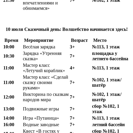
21:30
7+
№102, 1 этаж
впечатлениями и
обнимаемся»
10 июля
Сказочный день:
Волшебство начинается
здесь!
Время
Мероприятие
Возраст
Место
10:00
Весёлая зарядка
3+
№113, 1 этаж
Зарядка «Утренняя
площадка у
10:30
7+
сказка»
летнего бассейна
Мастер класс
11:00
4+
№113, 1 этаж
«Летучий кораблик»
Мастер класс «Сделай
№102, 1 этаж/
11:00
сказку своими
7+
шатёр
руками»
Викторина по сказкам
№102, 1 этаж/
12:00
7+
народов мира
шатёр
сбор №102, 1
13:00
Подвижные игры
7+
этаж
14:00
Игра «Путаница»
7+
№113, 1 этаж
16:00
Водные заводные
7+
летний бассейн
Квест «В гостях у
сбор №102, 1