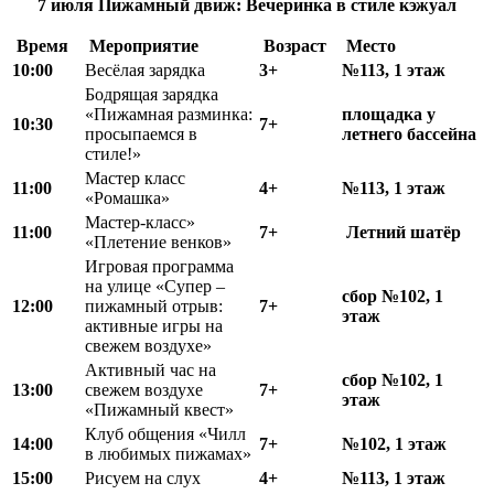
7 июля
Пижамный движ:
Вечеринка в стиле кэжуал
Время
Мероприятие
Возраст
Место
10:00
Весёлая зарядка
3+
№113, 1 этаж
Бодрящая зарядка
«Пижамная разминка:
площадка у
10:30
7+
просыпаемся в
летнего бассейна
стиле!»
Мастер класс
11:00
4+
№113, 1 этаж
«Ромашка»
Мастер-класс»
11:00
7+
Летний шатёр
«Плетение венков»
Игровая программа
на улице «Супер –
сбор №102, 1
12:00
пижамный отрыв:
7+
этаж
активные игры на
свежем воздухе»
Активный час на
сбор №102, 1
13:00
свежем воздухе
7+
этаж
«Пижамный квест»
Клуб общения «Чилл
14:00
7+
№102, 1 этаж
в любимых пижамах»
15:00
Рисуем на слух
4+
№113, 1 этаж