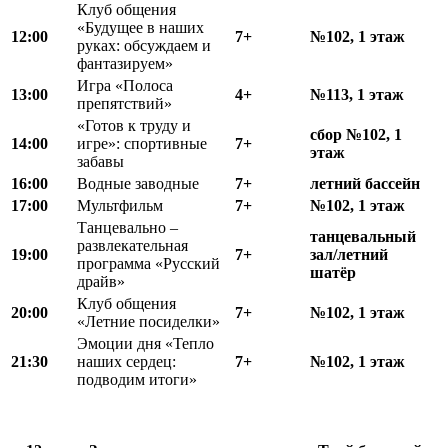
Клуб общения
«Будущее в наших
12:00
7+
№102, 1 этаж
руках: обсуждаем и
фантазируем»
Игра «Полоса
13:00
4+
№113, 1 этаж
препятствий»
«Готов к труду и
сбор №102, 1
14:00
игре»: спортивные
7+
этаж
забавы
16:00
Водные заводные
7+
летний бассейн
17:00
Мультфильм
7+
№102, 1 этаж
Танцевально –
танцевальный
развлекательная
19:00
7+
зал/летний
программа «Русский
шатёр
драйв»
Клуб общения
20:00
7+
№102, 1 этаж
«Летние посиделки»
Эмоции дня «Тепло
21:30
наших сердец:
7+
№102, 1 этаж
подводим итоги»