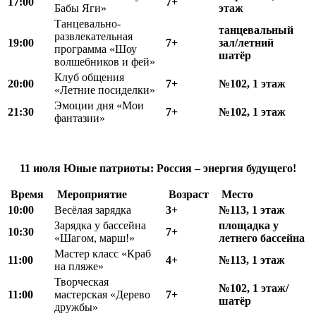
17:00
7+
Бабы Яги»
этаж
Танцевально-
танцевальный
развлекательная
19:00
7+
зал/летний
программа «Шоу
шатёр
волшебников и фей»
Клуб общения
20:00
7+
№102, 1 этаж
«Летние посиделки»
Эмоции дня «Мои
21:30
7+
№102, 1 этаж
фантазии»
11 июля
Юные патриоты: Россия – энергия будущего!
Время
Мероприятие
Возраст
Место
10:00
Весёлая зарядка
3+
№113, 1 этаж
Зарядка у бассейна
площадка у
10:30
7+
«Шагом, марш!»
летнего бассейна
Мастер класс «Краб
11:00
4+
№113, 1 этаж
на пляже»
Творческая
№102, 1 этаж/
11:00
мастерская «Дерево
7+
шатёр
дружбы»