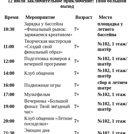
12 июля
Заключительное приключение:
Твой большой
выход
Время
Мероприятие
Возраст
Место
Зарядка у бассейна
площадка у
10:30
«Финальный рывок:
7+
летнего
заряжаемся креативом»
бассейна
Творческая мастерская
№102, 1 этаж/
11:00
«Создай свой
7+
шатёр
финальный образ»
Подготовка номеров к
№102, 1 этаж/
12:00
7+
вечерней программе
шатёр
№102, 1 этаж/
14:00
Клуб общения
7+
шатёр
сбор в летнем
16:00
Подвижные игры
7+
шатре
17:00
Мультфильм
7+
№102, 1 этаж
Вечеринка «Большой
№102, 1 этаж/
19:00
финал: Твой звёздный
7+
шатёр
час»
Клуб общения «Летние
20:00
7+
№102, 1 этаж
посиделки»
Эмоции дня
21:30
7+
№102, 1 этаж