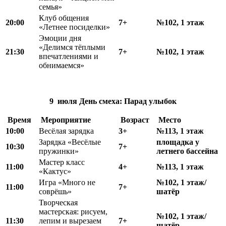
семья»
Клуб общения
20:00
7+
№102, 1 этаж
«Летнее посиделки»
Эмоции дня
«Делимся тёплыми
21:30
7+
№102, 1 этаж
впечатлениями и
обнимаемся»
9 июля
День смеха:
Парад улыбок
Время
Мероприятие
Возраст
Место
10:00
Весёлая зарядка
3+
№113, 1 этаж
Зарядка «Весёлые
площадка у
10:30
7+
пружинки»
летнего бассейна
Мастер класс
11:00
4+
№113, 1 этаж
«Кактус»
Игра «Много не
№102, 1 этаж/
11:00
7+
соврёшь»
шатёр
Творческая
мастерская: рисуем,
№102, 1 этаж/
11:30
лепим и вырезаем
7+
шатёр