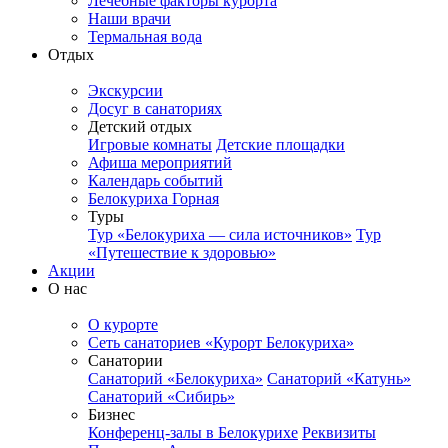
Лечебные факторы курорта
Наши врачи
Термальная вода
Отдых
Экскурсии
Досуг в санаториях
Детский отдых
Игровые комнаты
Детские площадки
Афиша мероприятий
Календарь событий
Белокуриха Горная
Туры
Тур «Белокуриха — сила источников»
Тур
«Путешествие к здоровью»
Акции
О нас
О курорте
Сеть санаториев «Курорт Белокуриха»
Санатории
Санаторий «Белокуриха»
Санаторий «Катунь»
Санаторий «Сибирь»
Бизнес
Конференц-залы в Белокурихе
Реквизиты