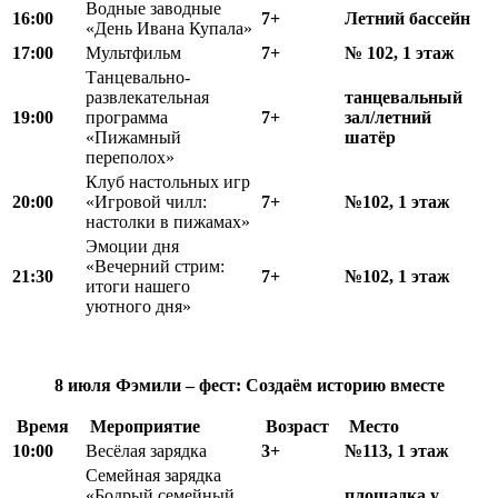
Водные заводные
16:00
7+
Летний бассейн
«День Ивана Купала»
17:00
Мультфильм
7+
№ 102, 1 этаж
Танцевально-
развлекательная
танцевальный
19:00
программа
7+
зал/летний
«Пижамный
шатёр
переполох»
Клуб настольных игр
20:00
«Игровой чилл:
7+
№102, 1 этаж
настолки в пижамах»
Эмоции дня
«Вечерний стрим:
21:30
7+
№102, 1 этаж
итоги нашего
уютного дня»
8 июля
Фэмили – фест:
Создаём историю вместе
Время
Мероприятие
Возраст
Место
10:00
Весёлая зарядка
3+
№113, 1 этаж
Семейная зарядка
«Бодрый семейный
площадка у